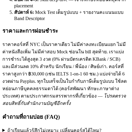
placement
สัปดาห์ 6:
Mock Test เต็มรูปแบบ + รายงานคะแนนแบบ
Band Descriptor
ราคาและการผ่อนชำระ
ราคาคอร์สที่ NYC เป็นราคาเดียว ไม่มีค่าลงทะเบียนแยก ไม่มี
ค่าหนังสือเพิ่ม ไม่มีค่าสอบ Mock ซ่อนใน bill สุดท้าย. เราแบ่ง
การชำระได้สูงสุด 3 งวด (0% ผ่านบัตรเครดิต KBank / SCB)
และมีส่วนลด 10% สำหรับ นักเรียน / พี่น้อง / ศิษย์เก่า. คอร์สที่
ราคาสูงกว่า ฿30,000 (เช่น IELTS 1-on-1 60 ชม.) แบ่งจ่ายได้ 6
งวดผ่าน Payplus. ทุกใบเสร็จเป็นใบกำกับภาษีเต็มรูปแบบ ใช้ลด
หย่อนภาษีบุคคลธรรมดาได้ (คอร์สพัฒนา ทักษะภาษาต่าง
ประเทศ) ตามประกาศกรมสรรพากรที่เกี่ยวข้อง —
โปรดตรวจ
สอบสิทธิ์กับสำนักงานบัญชีอีกครั้ง
คำถามที่ถามบ่อย (FAQ)
ถ้าเรียนแล้วรู้สึกไม่เหมาะ เปลี่ยนคอร์สได้ไหม?