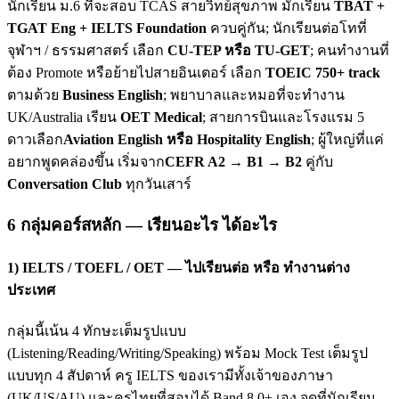
นักเรียน ม.6 ที่จะสอบ TCAS สายวิทย์สุขภาพ มักเรียน
TBAT +
TGAT Eng + IELTS Foundation
ควบคู่กัน; นักเรียนต่อโทที่
จุฬาฯ / ธรรมศาสตร์ เลือก
CU-TEP หรือ TU-GET
; คนทำงานที่
ต้อง Promote หรือย้ายไปสายอินเตอร์ เลือก
TOEIC 750+ track
ตามด้วย
Business English
; พยาบาลและหมอที่จะทำงาน
UK/Australia เรียน
OET Medical
; สายการบินและโรงแรม 5
ดาวเลือก
Aviation English หรือ Hospitality English
; ผู้ใหญ่ที่แค่
อยากพูดคล่องขึ้น เริ่มจาก
CEFR A2 → B1 → B2
คู่กับ
Conversation Club
ทุกวันเสาร์
6 กลุ่มคอร์สหลัก — เรียนอะไร ได้อะไร
1) IELTS / TOEFL / OET — ไปเรียนต่อ หรือ ทำงานต่าง
ประเทศ
กลุ่มนี้เน้น 4 ทักษะเต็มรูปแบบ
(Listening/Reading/Writing/Speaking) พร้อม Mock Test เต็มรูป
แบบทุก 4 สัปดาห์ ครู IELTS ของเรามีทั้งเจ้าของภาษา
(UK/US/AU) และครูไทยที่สอบได้ Band 8.0+ เอง จุดที่นักเรียน