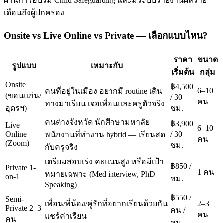
ผ่านการอบรม Child Safeguarding และมีระบบรายงานผลราย
เดือนถึงผู้ปกครอง
Onsite vs Live Online vs Private — เลือกแบบไหน?
ราคา
ขนาด
รูปแบบ
เหมาะกับ
เริ่มต้น
กลุ่ม
Onsite
฿4,500
6–10
คนที่อยู่ในเมือง อยากมี routine เดิน
(ขอนแก่น/
/ 30
คน
ทางมาเรียน เจอเพื่อนและครูตัวจริง
อุดรฯ)
ชม.
คนต่างจังหวัด นักศึกษามหาลัย
฿3,900
Live
6–10
Online
/ 30
พนักงานที่ทำงาน hybrid — เรียนสด
คน
(Zoom)
ชม.
กับครูจริง
เตรียมสอบเร่ง คะแนนสูง หรือมีเป้า
฿850 /
Private 1-
1 คน
หมายเฉพาะ (Med interview, PhD
on-1
ชม.
Speaking)
฿550 /
Semi-
เพื่อน/พี่น้อง/คู่รักที่อยากเรียนด้วยกัน
2–3
Private 2–3
คน /
คน
แชร์ค่าเรียน
คน
ชม.