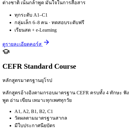
ต่างชาติ เน้นกล้าพูด มั่นใจในการสื่อสาร
ทุกระดับ A1–C1
กลุ่มเล็ก 6–8 คน · ทดสอบระดับฟรี
เรียนสด + e-Learning
ดูรายละเอียดคอร์ส
CEFR Standard Course
หลักสูตรมาตรฐานยุโรป
หลักสูตรอ้างอิงตามกรอบมาตรฐาน CEFR ครบทั้ง 4 ทักษะ ฟัง
พูด อ่าน เขียน เหมาะทุกเพศทุกวัย
A1, A2, B1, B2, C1
วัดผลตามมาตรฐานสากล
มีใบประกาศนียบัตร