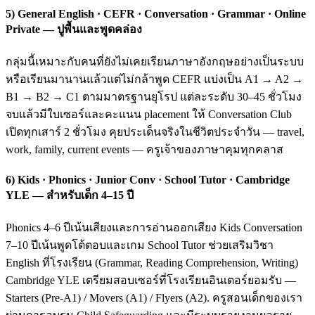
5) General English · CEFR · Conversation · Grammar · Online
Private — ปูพื้นและพูดคล่อง
กลุ่มนี้เหมาะกับคนที่ยังไม่เคยเรียนภาษาอังกฤษอย่างเป็นระบบ
หรือเรียนมานานแล้วแต่ไม่กล้าพูด CEFR แบ่งเป็น A1 → A2 →
B1 → B2 → C1 ตามมาตรฐานยุโรป แต่ละระดับ 30–45 ชั่วโมง
จบแล้วมีใบเซอร์และคะแนน placement ให้ Conversation Club
เปิดทุกเสาร์ 2 ชั่วโมง คุยประเด็นจริงในชีวิตประจำวัน — travel,
work, family, current events — ครูเจ้าของภาษาคุมทุกคลาส
6) Kids · Phonics · Junior Conv · School Tutor · Cambridge
YLE — สำหรับเด็ก 4–15 ปี
Phonics 4–6 ปีเน้นเสียงและการอ่านออกเสียง Kids Conversation
7–10 ปีเน้นพูดโต้ตอบและเกม School Tutor ช่วยเสริมวิชา
English ที่โรงเรียน (Grammar, Reading Comprehension, Writing)
Cambridge YLE เตรียมสอบเซอร์ที่โรงเรียนอินเตอร์ยอมรับ —
Starters (Pre-A1) / Movers (A1) / Flyers (A2). ครูสอนเด็กของเรา