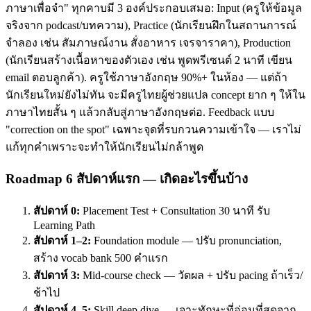
ภาษาเพื่อจำ" ทุกคาบมี 3 องค์ประกอบเสมอ: Input (ครูให้ข้อมูล
จริงจาก podcast/บทความ), Practice (นักเรียนฝึกในสถานการณ์
จำลอง เช่น สัมภาษณ์งาน สั่งอาหาร เจรจาราคา), Production
(นักเรียนสร้างเนื้อหาของตัวเอง เช่น พูดพรีเซนต์ 2 นาที เขียน
email ตอบลูกค้า). ครูใช้ภาษาอังกฤษ 90%+ ในห้อง — แต่ถ้า
นักเรียนใหม่ยังไม่ทัน จะมีครูไทยผู้ช่วยแปล concept ยาก ๆ ให้ใน
ภาษาไทยสั้น ๆ แล้วกลับสู่ภาษาอังกฤษต่อ. Feedback แบบ
"correction on the spot" เฉพาะจุดที่รบกวนความเข้าใจ — เราไม่
แก้ทุกคำเพราะจะทำให้นักเรียนไม่กล้าพูด
Roadmap 6 สัปดาห์แรก — เกิดอะไรขึ้นบ้าง
สัปดาห์ 0:
Placement Test + Consultation 30 นาที รับ
Learning Path
สัปดาห์ 1–2:
Foundation module — ปรับ pronunciation,
สร้าง vocab bank 500 คำแรก
สัปดาห์ 3:
Mid-course check — วัดผล + ปรับ pacing ถ้าเร็ว/
ช้าไป
สัปดาห์ 4–5:
Skill deep dive — เจาะทักษะที่อ่อนที่สุดจาก