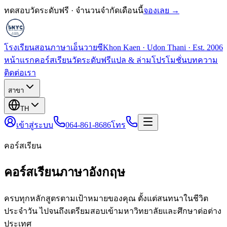
ทดสอบวัดระดับฟรี · จำนวนจำกัดเดือนนี้
จองเลย →
โรงเรียนสอนภาษาเอ็นวายซี
Khon Kaen · Udon Thani · Est. 2006
หน้าแรก
คอร์สเรียน
วัดระดับฟรี
แปล & ล่าม
โปรโมชั่น
บทความ
ติดต่อเรา
สาขา
TH
เข้าสู่ระบบ
064-861-8686
โทร
คอร์สเรียน
คอร์สเรียนภาษาอังกฤษ
ครบทุกหลักสูตรตามเป้าหมายของคุณ ตั้งแต่สนทนาในชีวิต
ประจำวัน ไปจนถึงเตรียมสอบเข้ามหาวิทยาลัยและศึกษาต่อต่าง
ประเทศ