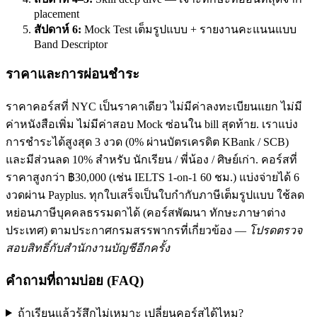
placement
สัปดาห์ 6:
Mock Test เต็มรูปแบบ + รายงานคะแนนแบบ
Band Descriptor
ราคาและการผ่อนชำระ
ราคาคอร์สที่ NYC เป็นราคาเดียว ไม่มีค่าลงทะเบียนแยก ไม่มี
ค่าหนังสือเพิ่ม ไม่มีค่าสอบ Mock ซ่อนใน bill สุดท้าย. เราแบ่ง
การชำระได้สูงสุด 3 งวด (0% ผ่านบัตรเครดิต KBank / SCB)
และมีส่วนลด 10% สำหรับ นักเรียน / พี่น้อง / ศิษย์เก่า. คอร์สที่
ราคาสูงกว่า ฿30,000 (เช่น IELTS 1-on-1 60 ชม.) แบ่งจ่ายได้ 6
งวดผ่าน Payplus. ทุกใบเสร็จเป็นใบกำกับภาษีเต็มรูปแบบ ใช้ลด
หย่อนภาษีบุคคลธรรมดาได้ (คอร์สพัฒนา ทักษะภาษาต่าง
ประเทศ) ตามประกาศกรมสรรพากรที่เกี่ยวข้อง —
โปรดตรวจ
สอบสิทธิ์กับสำนักงานบัญชีอีกครั้ง
คำถามที่ถามบ่อย (FAQ)
ถ้าเรียนแล้วรู้สึกไม่เหมาะ เปลี่ยนคอร์สได้ไหม?