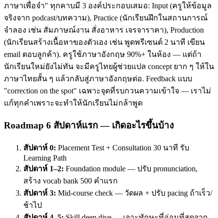
ภาษาเพื่อจำ" ทุกคาบมี 3 องค์ประกอบเสมอ: Input (ครูให้ข้อมูล
จริงจาก podcast/บทความ), Practice (นักเรียนฝึกในสถานการณ์
จำลอง เช่น สัมภาษณ์งาน สั่งอาหาร เจรจาราคา), Production
(นักเรียนสร้างเนื้อหาของตัวเอง เช่น พูดพรีเซนต์ 2 นาที เขียน
email ตอบลูกค้า). ครูใช้ภาษาอังกฤษ 90%+ ในห้อง — แต่ถ้า
นักเรียนใหม่ยังไม่ทัน จะมีครูไทยผู้ช่วยแปล concept ยาก ๆ ให้ใน
ภาษาไทยสั้น ๆ แล้วกลับสู่ภาษาอังกฤษต่อ. Feedback แบบ
"correction on the spot" เฉพาะจุดที่รบกวนความเข้าใจ — เราไม่
แก้ทุกคำเพราะจะทำให้นักเรียนไม่กล้าพูด
Roadmap 6 สัปดาห์แรก — เกิดอะไรขึ้นบ้าง
สัปดาห์ 0:
Placement Test + Consultation 30 นาที รับ
Learning Path
สัปดาห์ 1–2:
Foundation module — ปรับ pronunciation,
สร้าง vocab bank 500 คำแรก
สัปดาห์ 3:
Mid-course check — วัดผล + ปรับ pacing ถ้าเร็ว/
ช้าไป
สัปดาห์ 4–5:
Skill deep dive — เจาะทักษะที่อ่อนที่สุดจาก