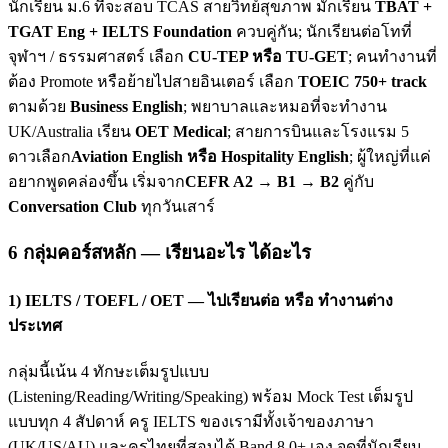
นักเรียน ม.6 ที่จะสอบ TCAS สายวิทย์สุขภาพ มักเรียน
TBAT +
TGAT Eng + IELTS Foundation
ควบคู่กัน; นักเรียนต่อโทที่
จุฬาฯ / ธรรมศาสตร์ เลือก
CU-TEP หรือ TU-GET
; คนทำงานที่
ต้อง Promote หรือย้ายไปสายอินเตอร์ เลือก
TOEIC 750+ track
ตามด้วย
Business English
; พยาบาลและหมอที่จะทำงาน
UK/Australia เรียน
OET Medical
; สายการบินและโรงแรม 5
ดาวเลือก
Aviation English หรือ Hospitality English
; ผู้ใหญ่ที่แค่
อยากพูดคล่องขึ้น เริ่มจาก
CEFR A2 → B1 → B2
คู่กับ
Conversation Club
ทุกวันเสาร์
6 กลุ่มคอร์สหลัก — เรียนอะไร ได้อะไร
1) IELTS / TOEFL / OET — ไปเรียนต่อ หรือ ทำงานต่าง
ประเทศ
กลุ่มนี้เน้น 4 ทักษะเต็มรูปแบบ
(Listening/Reading/Writing/Speaking) พร้อม Mock Test เต็มรูป
แบบทุก 4 สัปดาห์ ครู IELTS ของเรามีทั้งเจ้าของภาษา
(UK/US/AU) และครูไทยที่สอบได้ Band 8.0+ เอง จุดที่นักเรียน