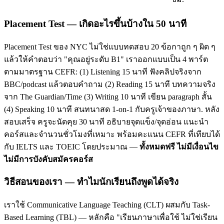
Placement Test — เกิดอะไรขึ้นบ้างใน 50 นาที
Placement Test ของ NYC ไม่ใช่แบบทดสอบ 20 ข้อกาถูก ๆ ผิด ๆ
แล้วให้คำตอบว่า "คุณอยู่ระดับ B1" เราออกแบบเป็น 4 พาร์ต
ตามมาตรฐาน CEFR: (1) Listening 15 นาที ฟังคลิปจริงจาก
BBC/podcast แล้วตอบคำถาม (2) Reading 15 นาที บทความจริง
จาก The Guardian/Time (3) Writing 10 นาที เขียน paragraph สั้น
(4) Speaking 10 นาที สนทนาสด 1-on-1 กับครูเจ้าของภาษา. หลัง
สอบเสร็จ ครูจะนัดคุย 30 นาที อธิบายจุดแข็ง/จุดอ่อน แนะนำ
คอร์สและจำนวนชั่วโมงที่เหมาะ พร้อมคะแนน CEFR ที่เทียบได้
กับ IELTS และ TOEIC โดยประมาณ —
ทั้งหมดฟรี ไม่มีเงื่อนไข
ไม่มีการบังคับสมัครคอร์ส
วิธีสอนของเรา — ทำไมนักเรียนถึงพูดได้จริง
เราใช้ Communicative Language Teaching (CLT) ผสมกับ Task-
Based Learning (TBL) — หลักคือ "เรียนภาษาเพื่อใช้ ไม่ใช่เรียน