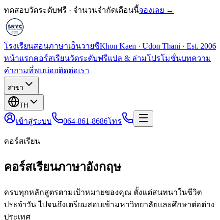
ทดสอบวัดระดับฟรี · จำนวนจำกัดเดือนนี้
จองเลย →
โรงเรียนสอนภาษาเอ็นวายซี
Khon Kaen · Udon Thani · Est. 2006
หน้าแรก
คอร์สเรียน
วัดระดับฟรี
แปล & ล่าม
โปรโมชั่น
บทความ
คำถามที่พบบ่อย
ติดต่อเรา
สาขา
TH
เข้าสู่ระบบ
064-861-8686
โทร
คอร์สเรียน
คอร์สเรียนภาษาอังกฤษ
ครบทุกหลักสูตรตามเป้าหมายของคุณ ตั้งแต่สนทนาในชีวิต
ประจำวัน ไปจนถึงเตรียมสอบเข้ามหาวิทยาลัยและศึกษาต่อต่าง
ประเทศ