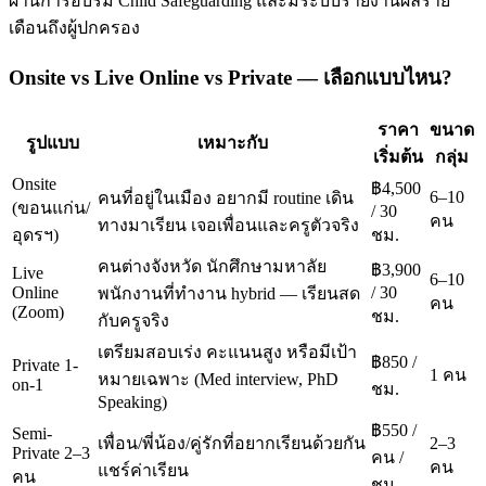
ผ่านการอบรม Child Safeguarding และมีระบบรายงานผลราย
เดือนถึงผู้ปกครอง
Onsite vs Live Online vs Private — เลือกแบบไหน?
ราคา
ขนาด
รูปแบบ
เหมาะกับ
เริ่มต้น
กลุ่ม
Onsite
฿4,500
6–10
คนที่อยู่ในเมือง อยากมี routine เดิน
(ขอนแก่น/
/ 30
คน
ทางมาเรียน เจอเพื่อนและครูตัวจริง
อุดรฯ)
ชม.
คนต่างจังหวัด นักศึกษามหาลัย
฿3,900
Live
6–10
Online
/ 30
พนักงานที่ทำงาน hybrid — เรียนสด
คน
(Zoom)
ชม.
กับครูจริง
เตรียมสอบเร่ง คะแนนสูง หรือมีเป้า
฿850 /
Private 1-
1 คน
หมายเฉพาะ (Med interview, PhD
on-1
ชม.
Speaking)
฿550 /
Semi-
เพื่อน/พี่น้อง/คู่รักที่อยากเรียนด้วยกัน
2–3
Private 2–3
คน /
คน
แชร์ค่าเรียน
คน
ชม.