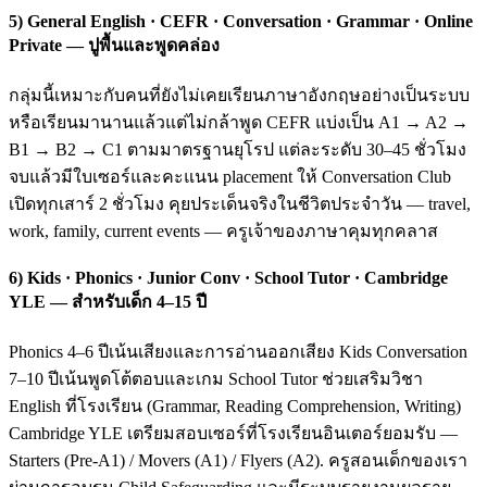
5) General English · CEFR · Conversation · Grammar · Online
Private — ปูพื้นและพูดคล่อง
กลุ่มนี้เหมาะกับคนที่ยังไม่เคยเรียนภาษาอังกฤษอย่างเป็นระบบ
หรือเรียนมานานแล้วแต่ไม่กล้าพูด CEFR แบ่งเป็น A1 → A2 →
B1 → B2 → C1 ตามมาตรฐานยุโรป แต่ละระดับ 30–45 ชั่วโมง
จบแล้วมีใบเซอร์และคะแนน placement ให้ Conversation Club
เปิดทุกเสาร์ 2 ชั่วโมง คุยประเด็นจริงในชีวิตประจำวัน — travel,
work, family, current events — ครูเจ้าของภาษาคุมทุกคลาส
6) Kids · Phonics · Junior Conv · School Tutor · Cambridge
YLE — สำหรับเด็ก 4–15 ปี
Phonics 4–6 ปีเน้นเสียงและการอ่านออกเสียง Kids Conversation
7–10 ปีเน้นพูดโต้ตอบและเกม School Tutor ช่วยเสริมวิชา
English ที่โรงเรียน (Grammar, Reading Comprehension, Writing)
Cambridge YLE เตรียมสอบเซอร์ที่โรงเรียนอินเตอร์ยอมรับ —
Starters (Pre-A1) / Movers (A1) / Flyers (A2). ครูสอนเด็กของเรา