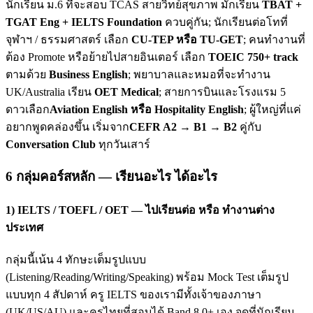
นักเรียน ม.6 ที่จะสอบ TCAS สายวิทย์สุขภาพ มักเรียน
TBAT +
TGAT Eng + IELTS Foundation
ควบคู่กัน; นักเรียนต่อโทที่
จุฬาฯ / ธรรมศาสตร์ เลือก
CU-TEP หรือ TU-GET
; คนทำงานที่
ต้อง Promote หรือย้ายไปสายอินเตอร์ เลือก
TOEIC 750+ track
ตามด้วย
Business English
; พยาบาลและหมอที่จะทำงาน
UK/Australia เรียน
OET Medical
; สายการบินและโรงแรม 5
ดาวเลือก
Aviation English หรือ Hospitality English
; ผู้ใหญ่ที่แค่
อยากพูดคล่องขึ้น เริ่มจาก
CEFR A2 → B1 → B2
คู่กับ
Conversation Club
ทุกวันเสาร์
6 กลุ่มคอร์สหลัก — เรียนอะไร ได้อะไร
1) IELTS / TOEFL / OET — ไปเรียนต่อ หรือ ทำงานต่าง
ประเทศ
กลุ่มนี้เน้น 4 ทักษะเต็มรูปแบบ
(Listening/Reading/Writing/Speaking) พร้อม Mock Test เต็มรูป
แบบทุก 4 สัปดาห์ ครู IELTS ของเรามีทั้งเจ้าของภาษา
(UK/US/AU) และครูไทยที่สอบได้ Band 8.0+ เอง จุดที่นักเรียน