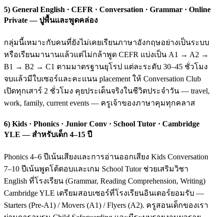
5) General English · CEFR · Conversation · Grammar · Online
Private — ปูพื้นและพูดคล่อง
กลุ่มนี้เหมาะกับคนที่ยังไม่เคยเรียนภาษาอังกฤษอย่างเป็นระบบ
หรือเรียนมานานแล้วแต่ไม่กล้าพูด CEFR แบ่งเป็น A1 → A2 →
B1 → B2 → C1 ตามมาตรฐานยุโรป แต่ละระดับ 30–45 ชั่วโมง
จบแล้วมีใบเซอร์และคะแนน placement ให้ Conversation Club
เปิดทุกเสาร์ 2 ชั่วโมง คุยประเด็นจริงในชีวิตประจำวัน — travel,
work, family, current events — ครูเจ้าของภาษาคุมทุกคลาส
6) Kids · Phonics · Junior Conv · School Tutor · Cambridge
YLE — สำหรับเด็ก 4–15 ปี
Phonics 4–6 ปีเน้นเสียงและการอ่านออกเสียง Kids Conversation
7–10 ปีเน้นพูดโต้ตอบและเกม School Tutor ช่วยเสริมวิชา
English ที่โรงเรียน (Grammar, Reading Comprehension, Writing)
Cambridge YLE เตรียมสอบเซอร์ที่โรงเรียนอินเตอร์ยอมรับ —
Starters (Pre-A1) / Movers (A1) / Flyers (A2). ครูสอนเด็กของเรา