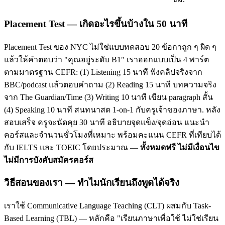
Placement Test — เกิดอะไรขึ้นบ้างใน 50 นาที
Placement Test ของ NYC ไม่ใช่แบบทดสอบ 20 ข้อกาถูก ๆ ผิด ๆ
แล้วให้คำตอบว่า "คุณอยู่ระดับ B1" เราออกแบบเป็น 4 พาร์ต
ตามมาตรฐาน CEFR: (1) Listening 15 นาที ฟังคลิปจริงจาก
BBC/podcast แล้วตอบคำถาม (2) Reading 15 นาที บทความจริง
จาก The Guardian/Time (3) Writing 10 นาที เขียน paragraph สั้น
(4) Speaking 10 นาที สนทนาสด 1-on-1 กับครูเจ้าของภาษา. หลัง
สอบเสร็จ ครูจะนัดคุย 30 นาที อธิบายจุดแข็ง/จุดอ่อน แนะนำ
คอร์สและจำนวนชั่วโมงที่เหมาะ พร้อมคะแนน CEFR ที่เทียบได้
กับ IELTS และ TOEIC โดยประมาณ —
ทั้งหมดฟรี ไม่มีเงื่อนไข
ไม่มีการบังคับสมัครคอร์ส
วิธีสอนของเรา — ทำไมนักเรียนถึงพูดได้จริง
เราใช้ Communicative Language Teaching (CLT) ผสมกับ Task-
Based Learning (TBL) — หลักคือ "เรียนภาษาเพื่อใช้ ไม่ใช่เรียน