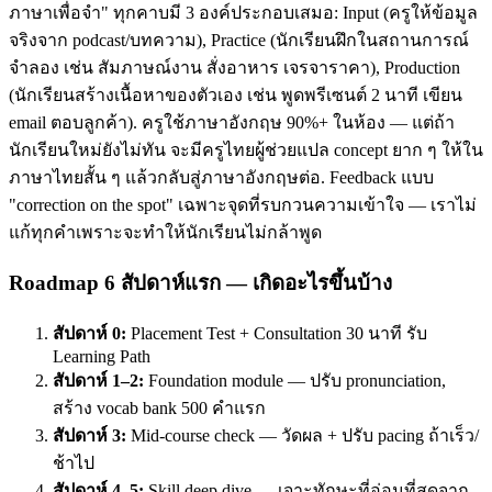
ภาษาเพื่อจำ" ทุกคาบมี 3 องค์ประกอบเสมอ: Input (ครูให้ข้อมูล
จริงจาก podcast/บทความ), Practice (นักเรียนฝึกในสถานการณ์
จำลอง เช่น สัมภาษณ์งาน สั่งอาหาร เจรจาราคา), Production
(นักเรียนสร้างเนื้อหาของตัวเอง เช่น พูดพรีเซนต์ 2 นาที เขียน
email ตอบลูกค้า). ครูใช้ภาษาอังกฤษ 90%+ ในห้อง — แต่ถ้า
นักเรียนใหม่ยังไม่ทัน จะมีครูไทยผู้ช่วยแปล concept ยาก ๆ ให้ใน
ภาษาไทยสั้น ๆ แล้วกลับสู่ภาษาอังกฤษต่อ. Feedback แบบ
"correction on the spot" เฉพาะจุดที่รบกวนความเข้าใจ — เราไม่
แก้ทุกคำเพราะจะทำให้นักเรียนไม่กล้าพูด
Roadmap 6 สัปดาห์แรก — เกิดอะไรขึ้นบ้าง
สัปดาห์ 0:
Placement Test + Consultation 30 นาที รับ
Learning Path
สัปดาห์ 1–2:
Foundation module — ปรับ pronunciation,
สร้าง vocab bank 500 คำแรก
สัปดาห์ 3:
Mid-course check — วัดผล + ปรับ pacing ถ้าเร็ว/
ช้าไป
สัปดาห์ 4–5:
Skill deep dive — เจาะทักษะที่อ่อนที่สุดจาก