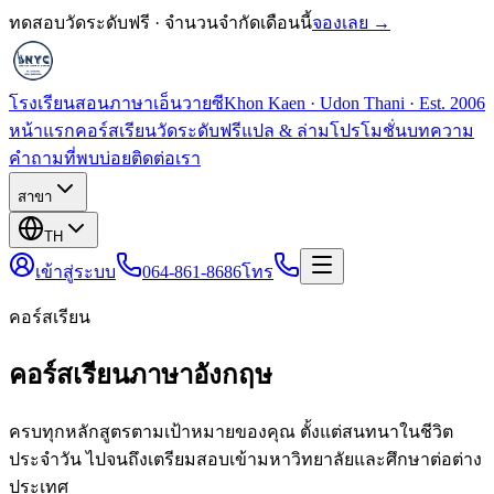
ทดสอบวัดระดับฟรี · จำนวนจำกัดเดือนนี้
จองเลย →
โรงเรียนสอนภาษาเอ็นวายซี
Khon Kaen · Udon Thani · Est. 2006
หน้าแรก
คอร์สเรียน
วัดระดับฟรี
แปล & ล่าม
โปรโมชั่น
บทความ
คำถามที่พบบ่อย
ติดต่อเรา
สาขา
TH
เข้าสู่ระบบ
064-861-8686
โทร
คอร์สเรียน
คอร์สเรียนภาษาอังกฤษ
ครบทุกหลักสูตรตามเป้าหมายของคุณ ตั้งแต่สนทนาในชีวิต
ประจำวัน ไปจนถึงเตรียมสอบเข้ามหาวิทยาลัยและศึกษาต่อต่าง
ประเทศ