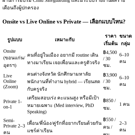
ผ่านการอบรม Child Safeguarding และมีระบบรายงานผลราย
เดือนถึงผู้ปกครอง
Onsite vs Live Online vs Private — เลือกแบบไหน?
ราคา
ขนาด
รูปแบบ
เหมาะกับ
เริ่มต้น
กลุ่ม
Onsite
฿4,500
6–10
คนที่อยู่ในเมือง อยากมี routine เดิน
(ขอนแก่น/
/ 30
คน
ทางมาเรียน เจอเพื่อนและครูตัวจริง
อุดรฯ)
ชม.
คนต่างจังหวัด นักศึกษามหาลัย
฿3,900
Live
6–10
Online
/ 30
พนักงานที่ทำงาน hybrid — เรียนสด
คน
(Zoom)
ชม.
กับครูจริง
เตรียมสอบเร่ง คะแนนสูง หรือมีเป้า
฿850 /
Private 1-
1 คน
หมายเฉพาะ (Med interview, PhD
on-1
ชม.
Speaking)
฿550 /
Semi-
เพื่อน/พี่น้อง/คู่รักที่อยากเรียนด้วยกัน
2–3
Private 2–3
คน /
คน
แชร์ค่าเรียน
คน
ชม.