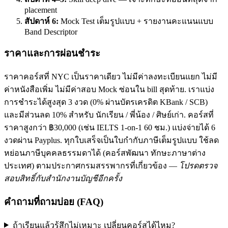
placement
สัปดาห์ 6:
Mock Test เต็มรูปแบบ + รายงานคะแนนแบบ
Band Descriptor
ราคาและการผ่อนชำระ
ราคาคอร์สที่ NYC เป็นราคาเดียว ไม่มีค่าลงทะเบียนแยก ไม่มี
ค่าหนังสือเพิ่ม ไม่มีค่าสอบ Mock ซ่อนใน bill สุดท้าย. เราแบ่ง
การชำระได้สูงสุด 3 งวด (0% ผ่านบัตรเครดิต KBank / SCB)
และมีส่วนลด 10% สำหรับ นักเรียน / พี่น้อง / ศิษย์เก่า. คอร์สที่
ราคาสูงกว่า ฿30,000 (เช่น IELTS 1-on-1 60 ชม.) แบ่งจ่ายได้ 6
งวดผ่าน Payplus. ทุกใบเสร็จเป็นใบกำกับภาษีเต็มรูปแบบ ใช้ลด
หย่อนภาษีบุคคลธรรมดาได้ (คอร์สพัฒนา ทักษะภาษาต่าง
ประเทศ) ตามประกาศกรมสรรพากรที่เกี่ยวข้อง —
โปรดตรวจ
สอบสิทธิ์กับสำนักงานบัญชีอีกครั้ง
คำถามที่ถามบ่อย (FAQ)
ถ้าเรียนแล้วรู้สึกไม่เหมาะ เปลี่ยนคอร์สได้ไหม?