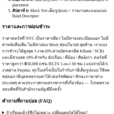
placement
สัปดาห์ 6:
Mock Test เต็มรูปแบบ + รายงานคะแนนแบบ
Band Descriptor
ราคาและการผ่อนชำระ
ราคาคอร์สที่ NYC เป็นราคาเดียว ไม่มีค่าลงทะเบียนแยก ไม่มี
ค่าหนังสือเพิ่ม ไม่มีค่าสอบ Mock ซ่อนใน bill สุดท้าย. เราแบ่ง
การชำระได้สูงสุด 3 งวด (0% ผ่านบัตรเครดิต KBank / SCB)
และมีส่วนลด 10% สำหรับ นักเรียน / พี่น้อง / ศิษย์เก่า. คอร์สที่
ราคาสูงกว่า ฿30,000 (เช่น IELTS 1-on-1 60 ชม.) แบ่งจ่ายได้ 6
งวดผ่าน Payplus. ทุกใบเสร็จเป็นใบกำกับภาษีเต็มรูปแบบ ใช้ลด
หย่อนภาษีบุคคลธรรมดาได้ (คอร์สพัฒนา ทักษะภาษาต่าง
ประเทศ) ตามประกาศกรมสรรพากรที่เกี่ยวข้อง —
โปรดตรวจ
สอบสิทธิ์กับสำนักงานบัญชีอีกครั้ง
คำถามที่ถามบ่อย (FAQ)
ถ้าเรียนแล้วรู้สึกไม่เหมาะ เปลี่ยนคอร์สได้ไหม?