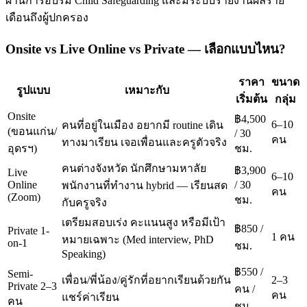
ผ่านการอบรม Child Safeguarding และมีระบบรายงานผลราย
เดือนถึงผู้ปกครอง
Onsite vs Live Online vs Private — เลือกแบบไหน?
ราคา
ขนาด
รูปแบบ
เหมาะกับ
เริ่มต้น
กลุ่ม
Onsite
฿4,500
6–10
คนที่อยู่ในเมือง อยากมี routine เดิน
(ขอนแก่น/
/ 30
คน
ทางมาเรียน เจอเพื่อนและครูตัวจริง
อุดรฯ)
ชม.
คนต่างจังหวัด นักศึกษามหาลัย
฿3,900
Live
6–10
Online
/ 30
พนักงานที่ทำงาน hybrid — เรียนสด
คน
(Zoom)
ชม.
กับครูจริง
เตรียมสอบเร่ง คะแนนสูง หรือมีเป้า
฿850 /
Private 1-
1 คน
หมายเฉพาะ (Med interview, PhD
on-1
ชม.
Speaking)
฿550 /
Semi-
เพื่อน/พี่น้อง/คู่รักที่อยากเรียนด้วยกัน
2–3
Private 2–3
คน /
คน
แชร์ค่าเรียน
คน
ชม.