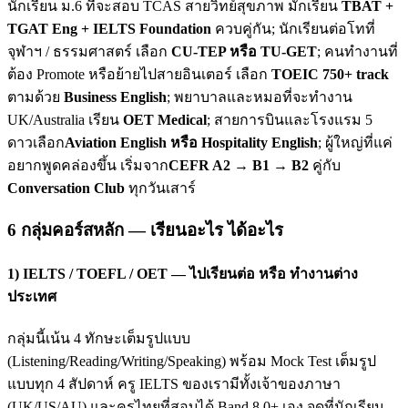
นักเรียน ม.6 ที่จะสอบ TCAS สายวิทย์สุขภาพ มักเรียน
TBAT +
TGAT Eng + IELTS Foundation
ควบคู่กัน; นักเรียนต่อโทที่
จุฬาฯ / ธรรมศาสตร์ เลือก
CU-TEP หรือ TU-GET
; คนทำงานที่
ต้อง Promote หรือย้ายไปสายอินเตอร์ เลือก
TOEIC 750+ track
ตามด้วย
Business English
; พยาบาลและหมอที่จะทำงาน
UK/Australia เรียน
OET Medical
; สายการบินและโรงแรม 5
ดาวเลือก
Aviation English หรือ Hospitality English
; ผู้ใหญ่ที่แค่
อยากพูดคล่องขึ้น เริ่มจาก
CEFR A2 → B1 → B2
คู่กับ
Conversation Club
ทุกวันเสาร์
6 กลุ่มคอร์สหลัก — เรียนอะไร ได้อะไร
1) IELTS / TOEFL / OET — ไปเรียนต่อ หรือ ทำงานต่าง
ประเทศ
กลุ่มนี้เน้น 4 ทักษะเต็มรูปแบบ
(Listening/Reading/Writing/Speaking) พร้อม Mock Test เต็มรูป
แบบทุก 4 สัปดาห์ ครู IELTS ของเรามีทั้งเจ้าของภาษา
(UK/US/AU) และครูไทยที่สอบได้ Band 8.0+ เอง จุดที่นักเรียน