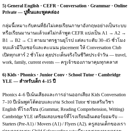
5) General English · CEFR · Conversation · Grammar · Online
Private — ปูพื้นและพูดคล่อง
กลุ่มนี้เหมาะกับคนที่ยังไม่เคยเรียนภาษาอังกฤษอย่างเป็นระบบ
หรือเรียนมานานแล้วแต่ไม่กล้าพูด CEFR แบ่งเป็น A1 → A2 →
B1 → B2 → C1 ตามมาตรฐานยุโรป แต่ละระดับ 30–45 ชั่วโมง
จบแล้วมีใบเซอร์และคะแนน placement ให้ Conversation Club
เปิดทุกเสาร์ 2 ชั่วโมง คุยประเด็นจริงในชีวิตประจำวัน — travel,
work, family, current events — ครูเจ้าของภาษาคุมทุกคลาส
6) Kids · Phonics · Junior Conv · School Tutor · Cambridge
YLE — สำหรับเด็ก 4–15 ปี
Phonics 4–6 ปีเน้นเสียงและการอ่านออกเสียง Kids Conversation
7–10 ปีเน้นพูดโต้ตอบและเกม School Tutor ช่วยเสริมวิชา
English ที่โรงเรียน (Grammar, Reading Comprehension, Writing)
Cambridge YLE เตรียมสอบเซอร์ที่โรงเรียนอินเตอร์ยอมรับ —
Starters (Pre-A1) / Movers (A1) / Flyers (A2). ครูสอนเด็กของเรา