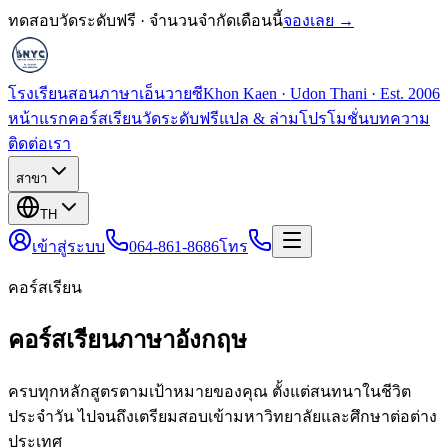
ทดสอบวัดระดับฟรี · จำนวนจำกัดเดือนนี้
จองเลย →
โรงเรียนสอนภาษาเอ็นวายซี
Khon Kaen · Udon Thani · Est. 2006
หน้าแรก
คอร์สเรียน
วัดระดับฟรี
แปล & ล่าม
โปรโมชั่น
บทความ
ติดต่อเรา
สาขา
TH
เข้าสู่ระบบ
064-861-8686
โทร
คอร์สเรียน
คอร์สเรียนภาษาอังกฤษ
ครบทุกหลักสูตรตามเป้าหมายของคุณ ตั้งแต่สนทนาในชีวิต
ประจำวัน ไปจนถึงเตรียมสอบเข้ามหาวิทยาลัยและศึกษาต่อต่าง
ประเทศ