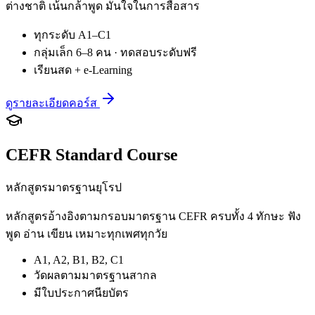
ต่างชาติ เน้นกล้าพูด มั่นใจในการสื่อสาร
ทุกระดับ A1–C1
กลุ่มเล็ก 6–8 คน · ทดสอบระดับฟรี
เรียนสด + e-Learning
ดูรายละเอียดคอร์ส
CEFR Standard Course
หลักสูตรมาตรฐานยุโรป
หลักสูตรอ้างอิงตามกรอบมาตรฐาน CEFR ครบทั้ง 4 ทักษะ ฟัง
พูด อ่าน เขียน เหมาะทุกเพศทุกวัย
A1, A2, B1, B2, C1
วัดผลตามมาตรฐานสากล
มีใบประกาศนียบัตร