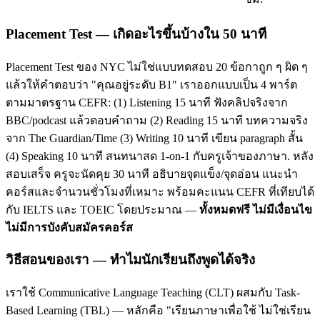
Placement Test — เกิดอะไรขึ้นบ้างใน 50 นาที
Placement Test ของ NYC ไม่ใช่แบบทดสอบ 20 ข้อกาถูก ๆ ผิด ๆ
แล้วให้คำตอบว่า "คุณอยู่ระดับ B1" เราออกแบบเป็น 4 พาร์ต
ตามมาตรฐาน CEFR: (1) Listening 15 นาที ฟังคลิปจริงจาก
BBC/podcast แล้วตอบคำถาม (2) Reading 15 นาที บทความจริง
จาก The Guardian/Time (3) Writing 10 นาที เขียน paragraph สั้น
(4) Speaking 10 นาที สนทนาสด 1-on-1 กับครูเจ้าของภาษา. หลัง
สอบเสร็จ ครูจะนัดคุย 30 นาที อธิบายจุดแข็ง/จุดอ่อน แนะนำ
คอร์สและจำนวนชั่วโมงที่เหมาะ พร้อมคะแนน CEFR ที่เทียบได้
กับ IELTS และ TOEIC โดยประมาณ —
ทั้งหมดฟรี ไม่มีเงื่อนไข
ไม่มีการบังคับสมัครคอร์ส
วิธีสอนของเรา — ทำไมนักเรียนถึงพูดได้จริง
เราใช้ Communicative Language Teaching (CLT) ผสมกับ Task-
Based Learning (TBL) — หลักคือ "เรียนภาษาเพื่อใช้ ไม่ใช่เรียน