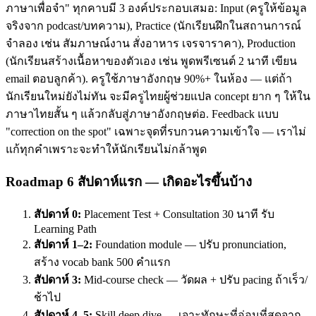
ภาษาเพื่อจำ" ทุกคาบมี 3 องค์ประกอบเสมอ: Input (ครูให้ข้อมูล
จริงจาก podcast/บทความ), Practice (นักเรียนฝึกในสถานการณ์
จำลอง เช่น สัมภาษณ์งาน สั่งอาหาร เจรจาราคา), Production
(นักเรียนสร้างเนื้อหาของตัวเอง เช่น พูดพรีเซนต์ 2 นาที เขียน
email ตอบลูกค้า). ครูใช้ภาษาอังกฤษ 90%+ ในห้อง — แต่ถ้า
นักเรียนใหม่ยังไม่ทัน จะมีครูไทยผู้ช่วยแปล concept ยาก ๆ ให้ใน
ภาษาไทยสั้น ๆ แล้วกลับสู่ภาษาอังกฤษต่อ. Feedback แบบ
"correction on the spot" เฉพาะจุดที่รบกวนความเข้าใจ — เราไม่
แก้ทุกคำเพราะจะทำให้นักเรียนไม่กล้าพูด
Roadmap 6 สัปดาห์แรก — เกิดอะไรขึ้นบ้าง
สัปดาห์ 0:
Placement Test + Consultation 30 นาที รับ
Learning Path
สัปดาห์ 1–2:
Foundation module — ปรับ pronunciation,
สร้าง vocab bank 500 คำแรก
สัปดาห์ 3:
Mid-course check — วัดผล + ปรับ pacing ถ้าเร็ว/
ช้าไป
สัปดาห์ 4–5:
Skill deep dive — เจาะทักษะที่อ่อนที่สุดจาก