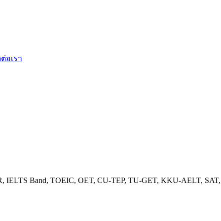
ดต่อเรา
ELTS Band, TOEIC, OET, CU-TEP, TU-GET, KKU-AELT, SAT, TG