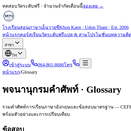
ทดสอบวัดระดับฟรี · จำนวนจำกัดเดือนนี้
จองเลย →
โรงเรียนสอนภาษาเอ็นวายซี
Khon Kaen · Udon Thani · Est. 2006
หน้าแรก
คอร์สเรียน
วัดระดับฟรี
แปล & ล่าม
โปรโมชั่น
บทความ
ติ
สาขา
TH
เข้าสู่ระบบ
064-861-8686
โทร
หน้าแรก
/
Glossary
พจนานุกรมคำศัพท์ · Glossary
รวมคำศัพท์การเรียนภาษาอังกฤษและข้อสอบมาตรฐาน — CEFR, I
พร้อมตัวอย่างและการเปรียบเทียบ
ข้อสอบ