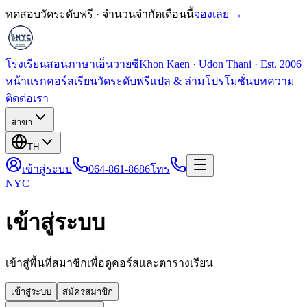
ทดสอบวัดระดับฟรี · จำนวนจำกัดเดือนนี้
จองเลย →
โรงเรียนสอนภาษาเอ็นวายซี
Khon Kaen · Udon Thani · Est. 2006
หน้าแรก
คอร์สเรียน
วัดระดับฟรี
แปล & ล่าม
โปรโมชั่น
บทความ
ติดต่อเรา
สาขา
TH
เข้าสู่ระบบ
064-861-8686
โทร
NYC
เข้าสู่ระบบ
เข้าสู่พื้นที่สมาชิกเพื่อดูคอร์สและตารางเรียน
เข้าสู่ระบบ
สมัครสมาชิก