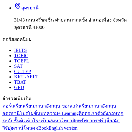
อุดรธานี
31/43 ถนนศรีชมชื่น ตำบลหมากแข้ง อำเภอเมือง จังหวัด
อุดรธานี 41000
คอร์สยอดนิยม
IELTS
TOEIC
TOEFL
SAT
CU-TEP
KKU-AELT
TBAT
GED
สำรวจเพิ่มเติม
คอร์สเรียน
เรียนภาษาอังกฤษ ขอนแก่น
เรียนภาษาอังกฤษ
อุดรธานี
โปรโมชั่น
บทความ
e-Learning
ติดต่อเรา
ติวอังกฤษทุก
ระดับชั้น
ติวเข้าโรงเรียน/มหาวิทยาลัย
ทรัพยากรฟรี (สื่อ/นัก
วิจัย)
ดาวน์โหลด eBook
English version