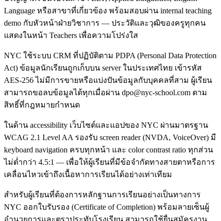
Language หรือสาขาที่เกี่ยวข้อง พร้อมสอบผ่าน internal teaching
demo กับหัวหน้าฝ่ายวิชาการ — ประวัติและวุฒิของครูทุกคน
แสดงในหน้า Teachers เพื่อความโปร่งใส
NYC ใช้ระบบ CRM ที่ปฏิบัติตาม PDPA (Personal Data Protection
Act) ข้อมูลนักเรียนถูกเก็บบน server ในประเทศไทย เข้ารหัส
AES-256 ไม่มีการขายหรือแบ่งปันข้อมูลกับบุคคลที่สาม ผู้เรียน
สามารถขอลบข้อมูลได้ทุกเมื่อผ่าน dpo@nyc-school.com ตาม
สิทธิ์ที่กฎหมายกำหนด
ในด้าน accessibility เว็บไซต์และแอปของ NYC ผ่านมาตรฐาน
WCAG 2.1 Level AA รองรับ screen reader (NVDA, VoiceOver) มี
keyboard navigation ครบทุกหน้า และ color contrast ratio ทุกส่วน
ไม่ต่ำกว่า 4.5:1 — เพื่อให้ผู้เรียนที่มีข้อจำกัดทางสายตาหรือการ
เคลื่อนไหวเข้าถึงเนื้อหาการเรียนได้อย่างเท่าเทียม
สำหรับผู้เรียนที่ต้องการหลักฐานการเรียนอย่างเป็นทางการ
NYC ออกใบรับรอง (Certificate of Completion) พร้อมลายเซ็นผู้
อำนวยการและตราประทับโรงเรียน สามารถใช้ยื่นสมัครงาน