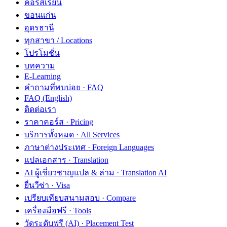
คอร์สเรียน
ขอนแก่น
อุดรธานี
ทุกสาขา / Locations
โปรโมชั่น
บทความ
E-Learning
คำถามที่พบบ่อย · FAQ
FAQ (English)
ติดต่อเรา
ราคาคอร์ส · Pricing
บริการทั้งหมด · All Services
ภาษาต่างประเทศ · Foreign Languages
แปลเอกสาร · Translation
AI ผู้เชี่ยวชาญแปล & ล่าม · Translation AI
ยื่นวีซ่า · Visa
เปรียบเทียบสนามสอบ · Compare
เครื่องมือฟรี · Tools
วัดระดับฟรี (AI) · Placement Test