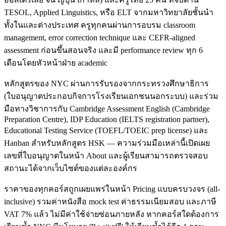
TESOL, Applied Linguistics, หรือ ELT จากมหาวิทยาลัยชั้นนำ
ทั้งในและต่างประเทศ ครูทุกคนผ่านการอบรม classroom
management, error correction technique และ CEFR-aligned
assessment ก่อนขึ้นสอนจริง และมี performance review ทุก 6
เดือนโดยหัวหน้าฝ่าย academic
หลักสูตรของ NYC ผ่านการรับรองจากกระทรวงศึกษาธิการ
(ใบอนุญาตประกอบกิจการโรงเรียนเอกชนนอกระบบ) และร่วม
มือทางวิชาการกับ Cambridge Assessment English (Cambridge
Preparation Centre), IDP Education (IELTS registration partner),
Educational Testing Service (TOEFL/TOEIC prep license) และ
Hanban สำหรับหลักสูตร HSK — ความร่วมมือเหล่านี้เปิดเผย
เลขที่ใบอนุญาตในหน้า About และผู้เรียนสามารถตรวจสอบ
สถานะได้จากเว็บไซต์ของแต่ละองค์กร
ราคาของทุกคอร์สถูกเผยแพร่ในหน้า Pricing แบบครบวงจร (all-
inclusive) รวมค่าหนังสือ mock test ค่าธรรมเนียมสอบ และภาษี
VAT 7% แล้ว ไม่มีค่าใช้จ่ายซ่อนภายหลัง หากคอร์สใดต้องการ