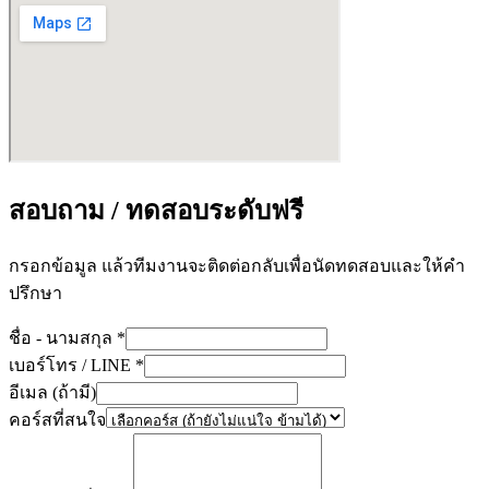
สอบถาม / ทดสอบระดับฟรี
กรอกข้อมูล แล้วทีมงานจะติดต่อกลับเพื่อนัดทดสอบและให้คำ
ปรึกษา
ชื่อ - นามสกุล *
เบอร์โทร / LINE *
อีเมล (ถ้ามี)
คอร์สที่สนใจ