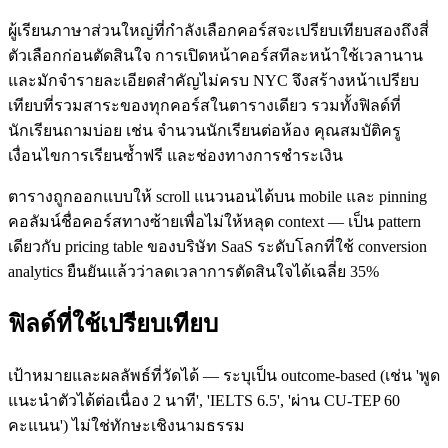
ผู้เรียนภาษาส่วนใหญ่ที่กำลังเลือกคอร์สจะเปรียบเทียบสองถึงสี่
ตัวเลือกก่อนตัดสินใจ การเปิดหน้าคอร์สทีละหน้าใช้เวลานาน
และมักจำรายละเอียดสำคัญไม่ครบ NYC จึงสร้างหน้าเปรียบ
เทียบที่รวมสาระของทุกคอร์สในตารางเดียว รวมทั้งฟิลด์ที่
นักเรียนถามบ่อย เช่น จำนวนนักเรียนต่อห้อง คุณสมบัติครู
เงื่อนไขการเรียนซ้ำฟรี และช่องทางการชำระเงิน
ตารางถูกออกแบบให้ scroll แนวนอนได้บน mobile และ pinning
คอลัมน์ชื่อคอร์สทางซ้ายเพื่อไม่ให้หลุด context — เป็น pattern
เดียวกับ pricing table ของบริษัท SaaS ระดับโลกที่ใช้ conversion
analytics ยืนยันแล้วว่าลดเวลาการตัดสินใจได้เฉลี่ย 35%
ฟิลด์ที่ใช้เปรียบเทียบ
เป้าหมายและผลลัพธ์ที่วัดได้ — ระบุเป็น outcome-based (เช่น 'พูด
แนะนำตัวได้ต่อเนื่อง 2 นาที', 'IELTS 6.5', 'ผ่าน CU-TEP 60
คะแนน') ไม่ใช่ทักษะเชิงนามธรรม