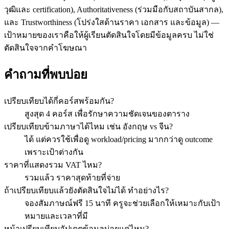
วุฒิและ certification), Authoritativeness (ร่วมมือกับสถาบันสากล),
และ Trustworthiness (โปร่งใสด้านราคา เอกสาร และข้อมูล) —
เป้าหมายของเราคือให้ผู้เรียนตัดสินใจโดยมีข้อมูลครบ ไม่ใช่
ตัดสินใจจากคำโฆษณา
คำถามที่พบบ่อย
เปรียบเทียบได้กี่คอร์สพร้อมกัน?
สูงสุด 4 คอร์ส เพื่อรักษาความชัดเจนของตาราง
เปรียบเทียบข้ามภาษาได้ไหม เช่น อังกฤษ vs จีน?
ได้ แต่ควรใช้เพื่อดู workload/pricing มากกว่าดู outcome
เพราะเป้าต่างกัน
ราคาที่แสดงรวม VAT ไหม?
รวมแล้ว ราคาสุดท้ายที่จ่าย
ถ้าเปรียบเทียบแล้วยังตัดสินใจไม่ได้ ทำอย่างไร?
จองสัมภาษณ์ฟรี 15 นาที ครูจะช่วยเลือกให้เหมาะกับเป้า
หมายและเวลาที่มี
หน้าเปรียบเทียบอัปเดตข้อมูลบ่อยแค่ไหน?