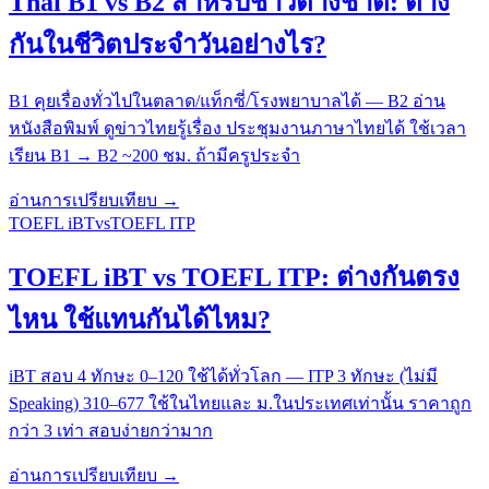
Thai B1 vs B2 สำหรับชาวต่างชาติ: ต่าง
กันในชีวิตประจำวันอย่างไร?
B1 คุยเรื่องทั่วไปในตลาด/แท็กซี่/โรงพยาบาลได้ — B2 อ่าน
หนังสือพิมพ์ ดูข่าวไทยรู้เรื่อง ประชุมงานภาษาไทยได้ ใช้เวลา
เรียน B1 → B2 ~200 ชม. ถ้ามีครูประจำ
อ่านการเปรียบเทียบ →
TOEFL iBT
vs
TOEFL ITP
TOEFL iBT vs TOEFL ITP: ต่างกันตรง
ไหน ใช้แทนกันได้ไหม?
iBT สอบ 4 ทักษะ 0–120 ใช้ได้ทั่วโลก — ITP 3 ทักษะ (ไม่มี
Speaking) 310–677 ใช้ในไทยและ ม.ในประเทศเท่านั้น ราคาถูก
กว่า 3 เท่า สอบง่ายกว่ามาก
อ่านการเปรียบเทียบ →