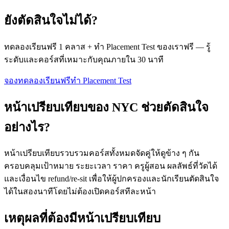
ยังตัดสินใจไม่ได้?
ทดลองเรียนฟรี 1 คลาส + ทำ Placement Test ของเราฟรี — รู้
ระดับและคอร์สที่เหมาะกับคุณภายใน 30 นาที
จองทดลองเรียนฟรี
ทำ Placement Test
หน้าเปรียบเทียบของ NYC ช่วยตัดสินใจ
อย่างไร?
หน้าเปรียบเทียบรวบรวมคอร์สทั้งหมดจัดคู่ให้ดูข้าง ๆ กัน
ครอบคลุมเป้าหมาย ระยะเวลา ราคา ครูผู้สอน ผลลัพธ์ที่วัดได้
และเงื่อนไข refund/re-sit เพื่อให้ผู้ปกครองและนักเรียนตัดสินใจ
ได้ในสองนาทีโดยไม่ต้องเปิดคอร์สทีละหน้า
เหตุผลที่ต้องมีหน้าเปรียบเทียบ