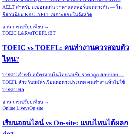
AELT สำหรับ ม.ขอนแก่น ราคาและฟอร์แมตต่างกัน — ใน
อีสานนิยม KKU-AELT เพราะสอบในจังหวัด
อ่านการเปรียบเทียบ →
TOEIC L&R
vs
TOEFL iBT
TOEIC vs TOEFL: คนทำงานควรสอบตัว
ไหน?
TOEIC สำหรับสมัครงานในไทย/เอเชีย ราคาถูก สอบบ่อย —
TOEFL สำหรับสมัครเรียนต่อต่างประเทศ คนทำงานทั่วไปใช้
TOEIC พอ
อ่านการเปรียบเทียบ →
Online Live
vs
On-site
เรียนออนไลน์ vs On-site: แบบไหนได้ผลก