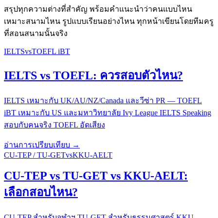
สรุปทุกความต่างที่สำคัญ พร้อมคำแนะนำว่าคนแบบไหน
เหมาะสนามไหน รูปแบบเรียนอย่างไหน ทุกหน้าเขียนโดยทีมครู
ที่สอนสนามนั้นจริง
IELTS
vs
TOEFL iBT
IELTS vs TOEFL: ควรสอบตัวไหน?
IELTS เหมาะกับ UK/AU/NZ/Canada และวีซ่า PR — TOEFL
iBT เหมาะกับ US และมหาวิทยาลัย Ivy League IELTS Speaking
สอบกับคนจริง TOEFL อัดเสียง
อ่านการเปรียบเทียบ →
CU-TEP / TU-GET
vs
KKU-AELT
CU-TEP vs TU-GET vs KKU-AELT:
เลือกสอบไหน?
CU-TEP สำหรับจุฬาฯ TU-GET สำหรับธรรมศาสตร์ KKU-