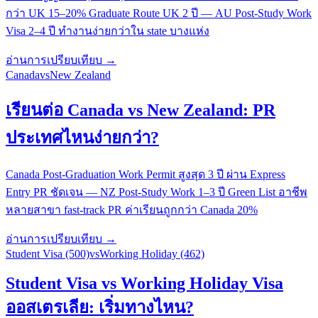
กว่า UK 15–20% Graduate Route UK 2 ปี — AU Post-Study Work
Visa 2–4 ปี ทำงานง่ายกว่าใน state บางแห่ง
อ่านการเปรียบเทียบ →
Canada
vs
New Zealand
เรียนต่อ Canada vs New Zealand: PR
ประเทศไหนง่ายกว่า?
Canada Post-Graduation Work Permit สูงสุด 3 ปี ผ่าน Express
Entry PR ชัดเจน — NZ Post-Study Work 1–3 ปี Green List อาชีพ
หลายสาขา fast-track PR ค่าเรียนถูกกว่า Canada 20%
อ่านการเปรียบเทียบ →
Student Visa (500)
vs
Working Holiday (462)
Student Visa vs Working Holiday Visa
ออสเตรเลีย: เริ่มทางไหน?