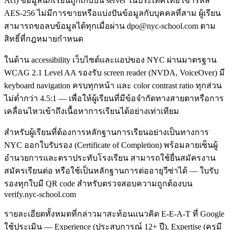
Act) ข้อมูลนักเรียนถูกเก็บบน server ในประเทศไทย เข้ารหัส
AES-256 ไม่มีการขายหรือแบ่งปันข้อมูลกับบุคคลที่สาม ผู้เรียน
สามารถขอลบข้อมูลได้ทุกเมื่อผ่าน dpo@nyc-school.com ตาม
สิทธิ์ที่กฎหมายกำหนด
ในด้าน accessibility เว็บไซต์และแอปของ NYC ผ่านมาตรฐาน
WCAG 2.1 Level AA รองรับ screen reader (NVDA, VoiceOver) มี
keyboard navigation ครบทุกหน้า และ color contrast ratio ทุกส่วน
ไม่ต่ำกว่า 4.5:1 — เพื่อให้ผู้เรียนที่มีข้อจำกัดทางสายตาหรือการ
เคลื่อนไหวเข้าถึงเนื้อหาการเรียนได้อย่างเท่าเทียม
สำหรับผู้เรียนที่ต้องการหลักฐานการเรียนอย่างเป็นทางการ
NYC ออกใบรับรอง (Certificate of Completion) พร้อมลายเซ็นผู้
อำนวยการและตราประทับโรงเรียน สามารถใช้ยื่นสมัครงาน
สมัครเรียนต่อ หรือใช้เป็นหลักฐานการต่ออายุวีซ่าได้ — ใบรับ
รองทุกใบมี QR code สำหรับตรวจสอบความถูกต้องบน
verify.nyc-school.com
รายละเอียดทั้งหมดที่กล่าวมาสะท้อนแนวคิด E-E-A-T ที่ Google
ใช้ประเมิน — Experience (ประสบการณ์ 12+ ปี), Expertise (ครูมี