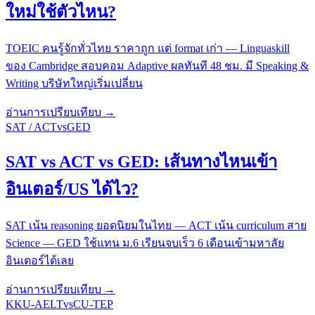
ใหม่ใช้ตัวไหน?
TOEIC คนรู้จักทั่วไทย ราคาถูก แต่ format เก่า — Linguaskill
ของ Cambridge สอบคอม Adaptive ผลทันที 48 ชม. มี Speaking &
Writing บริษัทใหญ่เริ่มเปลี่ยน
อ่านการเปรียบเทียบ →
SAT / ACT
vs
GED
SAT vs ACT vs GED: เส้นทางไหนเข้า
อินเตอร์/US ได้ไว?
SAT เน้น reasoning ยอดนิยมในไทย — ACT เน้น curriculum สาย
Science — GED ใช้แทน ม.6 เรียนจบเร็ว 6 เดือนเข้ามหาลัย
อินเตอร์ได้เลย
อ่านการเปรียบเทียบ →
KKU-AELT
vs
CU-TEP