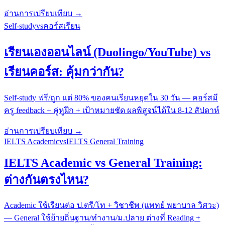
อ่านการเปรียบเทียบ →
Self-study
vs
คอร์สเรียน
เรียนเองออนไลน์ (Duolingo/YouTube) vs
เรียนคอร์ส: คุ้มกว่ากัน?
Self-study ฟรี/ถูก แต่ 80% ของคนเรียนหยุดใน 30 วัน — คอร์สมี
ครู feedback + คู่หูฝึก + เป้าหมายชัด ผลพิสูจน์ได้ใน 8-12 สัปดาห์
อ่านการเปรียบเทียบ →
IELTS Academic
vs
IELTS General Training
IELTS Academic vs General Training:
ต่างกันตรงไหน?
Academic ใช้เรียนต่อ ป.ตรี/โท + วิชาชีพ (แพทย์ พยาบาล วิศวะ)
— General ใช้ย้ายถิ่นฐาน/ทำงาน/ม.ปลาย ต่างที่ Reading +