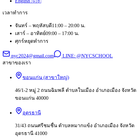
English 🇬🇧
เวลาทำการ
จันทร์ – พฤหัสบดี
11:00 – 20:00 น.
เสาร์ – อาทิตย์
09:00 – 17:00 น.
ศุกร์
หยุดทำการ
nyc2024@gmail.com
LINE:
@NYCSCHOOL
สาขาของเรา
ขอนแก่น (สาขาใหญ่)
46/1-2 หมู่ 2 ถนนฉิมพลี ตำบลในเมือง อำเภอเมือง จังหวัด
ขอนแก่น 40000
อุดรธานี
31/43 ถนนศรีชมชื่น ตำบลหมากแข้ง อำเภอเมือง จังหวัด
อุดรธานี 41000