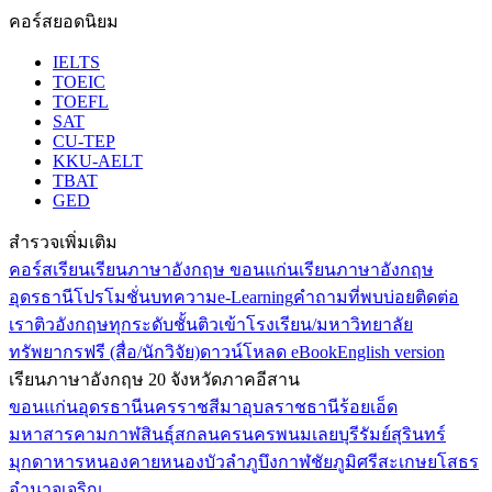
คอร์สยอดนิยม
IELTS
TOEIC
TOEFL
SAT
CU-TEP
KKU-AELT
TBAT
GED
สำรวจเพิ่มเติม
คอร์สเรียน
เรียนภาษาอังกฤษ ขอนแก่น
เรียนภาษาอังกฤษ
อุดรธานี
โปรโมชั่น
บทความ
e-Learning
คำถามที่พบบ่อย
ติดต่อ
เรา
ติวอังกฤษทุกระดับชั้น
ติวเข้าโรงเรียน/มหาวิทยาลัย
ทรัพยากรฟรี (สื่อ/นักวิจัย)
ดาวน์โหลด eBook
English version
เรียนภาษาอังกฤษ 20 จังหวัดภาคอีสาน
ขอนแก่น
อุดรธานี
นครราชสีมา
อุบลราชธานี
ร้อยเอ็ด
มหาสารคาม
กาฬสินธุ์
สกลนคร
นครพนม
เลย
บุรีรัมย์
สุรินทร์
มุกดาหาร
หนองคาย
หนองบัวลำภู
บึงกาฬ
ชัยภูมิ
ศรีสะเกษ
ยโสธร
อำนาจเจริญ