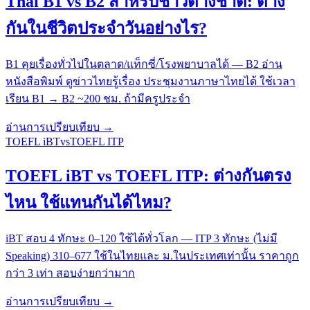
Thai B1 vs B2 สำหรับชาวต่างชาติ: ต่าง
กันในชีวิตประจำวันอย่างไร?
B1 คุยเรื่องทั่วไปในตลาด/แท็กซี่/โรงพยาบาลได้ — B2 อ่าน
หนังสือพิมพ์ ดูข่าวไทยรู้เรื่อง ประชุมงานภาษาไทยได้ ใช้เวลา
เรียน B1 → B2 ~200 ชม. ถ้ามีครูประจำ
อ่านการเปรียบเทียบ →
TOEFL iBT
vs
TOEFL ITP
TOEFL iBT vs TOEFL ITP: ต่างกันตรง
ไหน ใช้แทนกันได้ไหม?
iBT สอบ 4 ทักษะ 0–120 ใช้ได้ทั่วโลก — ITP 3 ทักษะ (ไม่มี
Speaking) 310–677 ใช้ในไทยและ ม.ในประเทศเท่านั้น ราคาถูก
กว่า 3 เท่า สอบง่ายกว่ามาก
อ่านการเปรียบเทียบ →