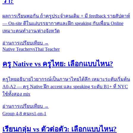
ว่า?
ผลการเรียนพอกัน ถ้าครูประจำคนเดิม + มี feedback รายสัปดาห์
— On-site ดีในแง่บรรยากาศและฝึก speaking กับเพื่อน Online
เหมาะคนทำงาน/ต่างจังหวัด
อ่านการเปรียบเทียบ →
Native Teacher
vs
Thai Teacher
ครู Native vs ครูไทย: เลือกแบบไหน?
ครูไทยอธิบายไวยากรณ์เป็นภาษาไทยได้ลึก เหมาะระดับเริ่มต้น
A0-A2 — ครู Native ฝึก accent และ speaking ระดับ B1+ ที่ NYC
ใช้ทั้งสอง mix
อ่านการเปรียบเทียบ →
Group 4-8 คน
vs
1-on-1
เรียนกลุ่ม vs ตัวต่อตัว: เลือกแบบไหน?