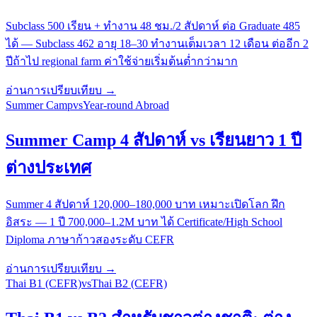
Subclass 500 เรียน + ทำงาน 48 ชม./2 สัปดาห์ ต่อ Graduate 485
ได้ — Subclass 462 อายุ 18–30 ทำงานเต็มเวลา 12 เดือน ต่ออีก 2
ปีถ้าไป regional farm ค่าใช้จ่ายเริ่มต้นต่ำกว่ามาก
อ่านการเปรียบเทียบ →
Summer Camp
vs
Year-round Abroad
Summer Camp 4 สัปดาห์ vs เรียนยาว 1 ปี
ต่างประเทศ
Summer 4 สัปดาห์ 120,000–180,000 บาท เหมาะเปิดโลก ฝึก
อิสระ — 1 ปี 700,000–1.2M บาท ได้ Certificate/High School
Diploma ภาษาก้าวสองระดับ CEFR
อ่านการเปรียบเทียบ →
Thai B1 (CEFR)
vs
Thai B2 (CEFR)