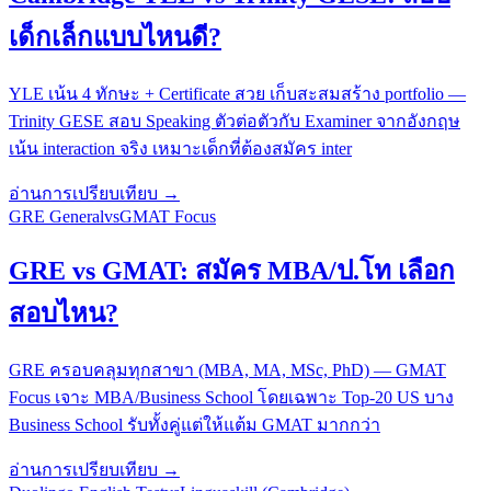
เด็กเล็กแบบไหนดี?
YLE เน้น 4 ทักษะ + Certificate สวย เก็บสะสมสร้าง portfolio —
Trinity GESE สอบ Speaking ตัวต่อตัวกับ Examiner จากอังกฤษ
เน้น interaction จริง เหมาะเด็กที่ต้องสมัคร inter
อ่านการเปรียบเทียบ →
GRE General
vs
GMAT Focus
GRE vs GMAT: สมัคร MBA/ป.โท เลือก
สอบไหน?
GRE ครอบคลุมทุกสาขา (MBA, MA, MSc, PhD) — GMAT
Focus เจาะ MBA/Business School โดยเฉพาะ Top-20 US บาง
Business School รับทั้งคู่แต่ให้แต้ม GMAT มากกว่า
อ่านการเปรียบเทียบ →