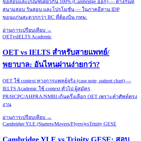
ข้อสอบและเกณฑ์เดียวกัน 100% (Cambridge ออก) — ต่างกันที่
สนามสอบ วันสอบ และโปรโมชั่น — ในภาคอีสาน IDP
ขอนแก่นสะดวกกว่า BC ที่ต้องบิน กทม.
อ่านการเปรียบเทียบ →
OET
vs
IELTS Academic
OET vs IELTS สำหรับสายแพทย์/
พยาบาล: อันไหนผ่านง่ายกว่า?
OET ใช้ context ทางการแพทย์จริง (case note, patient chart) —
IELTS Academic ใช้ context ทั่วไป ผู้สมัคร
PR/HCPC/AHPRA/NMBI เกินครึ่งเลือก OET เพราะคำศัพท์ตรง
งาน
อ่านการเปรียบเทียบ →
Cambridge YLE (Starters/Movers/Flyers)
vs
Trinity GESE
Cambridge YLE vs Trinity GESE: สอบ