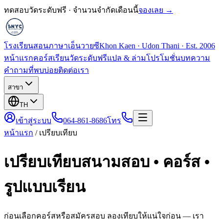
ทดสอบวัดระดับฟรี · จำนวนจำกัดเดือนนี้
จองเลย →
โรงเรียนสอนภาษาเอ็นวายซี
Khon Kaen · Udon Thani · Est. 2006
หน้าแรก
คอร์สเรียน
วัดระดับฟรี
แปล & ล่าม
โปรโมชั่น
บทความ
คำถามที่พบบ่อย
ติดต่อเรา
สาขา
TH
เข้าสู่ระบบ
064-861-8686
โทร
หน้าแรก
/
เปรียบเทียบ
เปรียบเทียบสนามสอบ • คอร์ส •
รูปแบบเรียน
ก่อนเลือกคอร์สหรือสมัครสอบ ลองเทียบให้แน่ใจก่อน — เรา