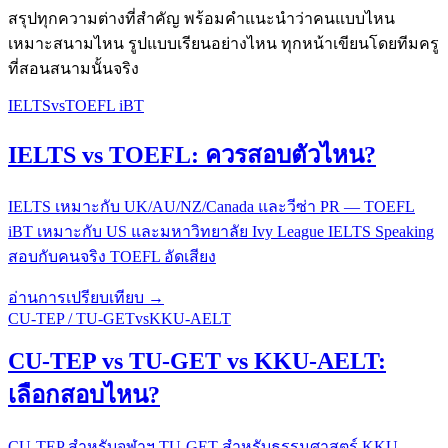
สรุปทุกความต่างที่สำคัญ พร้อมคำแนะนำว่าคนแบบไหน
เหมาะสนามไหน รูปแบบเรียนอย่างไหน ทุกหน้าเขียนโดยทีมครู
ที่สอนสนามนั้นจริง
IELTS
vs
TOEFL iBT
IELTS vs TOEFL: ควรสอบตัวไหน?
IELTS เหมาะกับ UK/AU/NZ/Canada และวีซ่า PR — TOEFL
iBT เหมาะกับ US และมหาวิทยาลัย Ivy League IELTS Speaking
สอบกับคนจริง TOEFL อัดเสียง
อ่านการเปรียบเทียบ →
CU-TEP / TU-GET
vs
KKU-AELT
CU-TEP vs TU-GET vs KKU-AELT:
เลือกสอบไหน?
CU-TEP สำหรับจุฬาฯ TU-GET สำหรับธรรมศาสตร์ KKU-