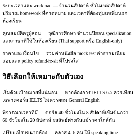
ระยะเวลาและ workload — จำนวนสัปดาห์ ชั่วโมงต่อสัปดาห์
ปริมาณ homework ที่คาดหมาย และเวลาที่ต้องทุ่มเทเพิ่มนอก
ห้องเรียน
คุณสมบัติครูผู้สอน — วุฒิการศึกษา จำนวนปีสอน specialization
และภาษาที่ใช้ในห้องเรียน (Thai support หรือ English-only)
ราคาและเงื่อนไข — รวมค่าหนังสือ mock test ค่าธรรมเนียม
สอบและ policy refund/re-sit ที่โปร่งใส
วิธีเลือกให้เหมาะกับตัวเอง
เริ่มด้วยเป้าหมายที่แน่นอน — หากต้องการ IELTS 6.5 ควรเทียบ
เฉพาะคอร์ส IELTS ไม่ควรผสม General English
พิจารณาเวลาที่มี — คอร์ส 40 ชั่วโมงใน 8 สัปดาห์เข้มข้นกว่า
60 ชั่วโมงใน 20 สัปดาห์ ผลลัพธ์ต่างกันแม้ราคาใกล้กัน
เปรียบเทียบขนาดห้อง — คลาส 4–6 คน ให้ speaking time