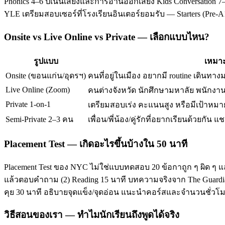
Phonics 4–6 ปีเน้นเสียงและการอ่านออกเสียง Kids Conversation 7–
YLE เตรียมสอบเซอร์ที่โรงเรียนอินเตอร์ยอมรับ — Starters (Pre-
Onsite vs Live Online vs Private — เลือกแบบไหน?
รูปแบบ
เหมาะ
Onsite (ขอนแก่น/อุดรฯ)
คนที่อยู่ในเมือง อยากมี routine เดินทาง
Live Online (Zoom)
คนต่างจังหวัด นักศึกษามหาลัย พนักงานท
Private 1-on-1
เตรียมสอบเร่ง คะแนนสูง หรือมีเป้าหมาย
Semi-Private 2–3 คน
เพื่อน/พี่น้อง/คู่รักที่อยากเรียนด้วยกัน แช
Placement Test — เกิดอะไรขึ้นบ้างใน 50 นาที
Placement Test ของ NYC ไม่ใช่แบบทดสอบ 20 ข้อกาถูก ๆ ผิด ๆ แ
แล้วตอบคำถาม (2) Reading 15 นาที บทความจริงจาก The Guardian/T
คุย 30 นาที อธิบายจุดแข็ง/จุดอ่อน แนะนำคอร์สและจำนวนชั่ว
วิธีสอนของเรา — ทำไมนักเรียนถึงพูดได้จริง