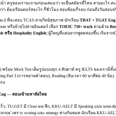
น้า ครูของเราจะถามก่อนเสมอว่า จะยื่นสมัครที่ไหน สายอะไร คะแน
ดว่า ต้องเรียนคอร์สอะไร กี่ชั่วโมง สอบซ้อมกี่รอบ ก่อนถึงวันสอบจร
ยน ม.6 ที่จะสอบ TCAS สายวิทย์สุขภาพ มักเรียน
TBAT + TGAT Eng 
mote หรือย้ายไปสายอินเตอร์ เลือก
TOEIC 750+ track
ตามด้วย
Bus
sh หรือ Hospitality English
; ผู้ใหญ่ที่แค่อยากพูดคล่องขึ้น เริ่มจาก
C
king) พร้อม Mock Test เต็มรูปแบบทุก 4 สัปดาห์ ครู IELTS ของเรามี
king Part 3 (การขยายคำตอบ), Reading (จับเวลา 60 นาทีต่อ 40 ข้อ)
ตรง
 Eng — สอบเข้ามหาลัยไทย
เร็ว, TU-GET มี Cloze test ลึก, KKU-AELT มี Speaking แบบ semi-
ฤษ' เพราะ scoring และ strategy ต่างกันหมด นักเรียน KKU-AEL