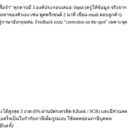
ื่อจำ" ทุกคาบมี 3 องค์ประกอบเสมอ: Input (ครูให้ข้อมูล จริงจาก
หาของตัวเอง เช่น พูดพรีเซนต์ 2 นาที เขียน email ตอบลูกค้า).
่ภาษาอังกฤษต่อ. Feedback แบบ "correction on the spot" เฉพาะจุด
ระได้สูงสุด 3 งวด (0% ผ่านบัตรเครดิต KBank / SCB) และมีส่วนลด
 ทุกใบเสร็จเป็นใบกำกับภาษีเต็มรูปแบบ ใช้ลดหย่อนภาษีบุคคล
ีกครั้ง