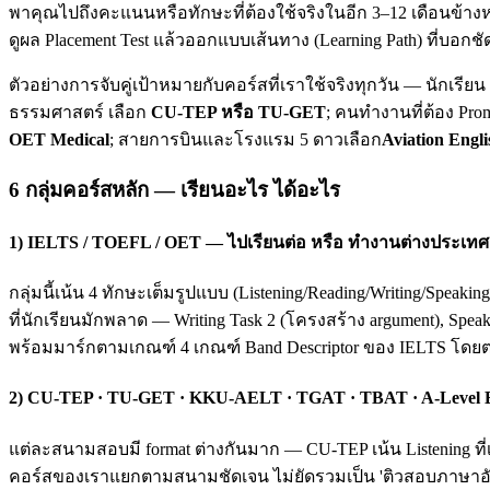
พาคุณไปถึงคะแนนหรือทักษะที่ต้องใช้จริงในอีก 3–12 เดือนข้างห
ดูผล Placement Test แล้วออกแบบเส้นทาง (Learning Path) ที่บอกชั
ตัวอย่างการจับคู่เป้าหมายกับคอร์สที่เราใช้จริงทุกวัน — นักเรี
ธรรมศาสตร์ เลือก
CU-TEP หรือ TU-GET
; คนทำงานที่ต้อง Pro
OET Medical
; สายการบินและโรงแรม 5 ดาวเลือก
Aviation Engli
6 กลุ่มคอร์สหลัก — เรียนอะไร ได้อะไร
1) IELTS / TOEFL / OET — ไปเรียนต่อ หรือ ทำงานต่างประเทศ
กลุ่มนี้เน้น 4 ทักษะเต็มรูปแบบ (Listening/Reading/Writing/Spea
ที่นักเรียนมักพลาด — Writing Task 2 (โครงสร้าง argument), Spea
พร้อมมาร์กตามเกณฑ์ 4 เกณฑ์ Band Descriptor ของ IELTS โดย
2) CU-TEP · TU-GET · KKU-AELT · TGAT · TBAT · A-Level
แต่ละสนามสอบมี format ต่างกันมาก — CU-TEP เน้น Listening ที่
คอร์สของเราแยกตามสนามชัดเจน ไม่ยัดรวมเป็น 'ติวสอบภาษาอังก