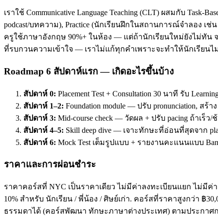
เราใช้ Communicative Language Teaching (CLT) ผสมกับ Task-Base
podcast/บทความ), Practice (นักเรียนฝึกในสถานการณ์จำลอง เช่น ส
ครูใช้ภาษาอังกฤษ 90%+ ในห้อง — แต่ถ้านักเรียนใหม่ยังไม่ทัน จะ
ที่รบกวนความเข้าใจ — เราไม่แก้ทุกคำเพราะจะทำให้นักเรียนไม่
Roadmap 6 สัปดาห์แรก — เกิดอะไรขึ้นบ้าง
สัปดาห์ 0:
Placement Test + Consultation 30 นาที รับ Learnin
สัปดาห์ 1–2:
Foundation module — ปรับ pronunciation, สร้า
สัปดาห์ 3:
Mid-course check — วัดผล + ปรับ pacing ถ้าเร็ว/ช
สัปดาห์ 4–5:
Skill deep dive — เจาะทักษะที่อ่อนที่สุดจาก pl
สัปดาห์ 6:
Mock Test เต็มรูปแบบ + รายงานคะแนนแบบ Band
ราคาและการผ่อนชำระ
ราคาคอร์สที่ NYC เป็นราคาเดียว ไม่มีค่าลงทะเบียนแยก ไม่มีค่าห
10% สำหรับ นักเรียน / พี่น้อง / ศิษย์เก่า. คอร์สที่ราคาสูงกว่า 
ธรรมดาได้ (คอร์สพัฒนา ทักษะภาษาต่างประเทศ) ตามประกาศกร