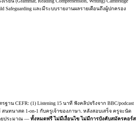
รงเรียน (Grammar, Reading Comprehension, Writing) Cambridge
Child Safeguarding และมีระบบรายงานผลรายเดือนถึงผู้ปกครอง
รฐาน CEFR: (1) Listening 15 นาที ฟังคลิปจริงจาก BBC/podcast
าที สนทนาสด 1-on-1 กับครูเจ้าของภาษา. หลังสอบเสร็จ ครูจะนัด
C โดยประมาณ —
ทั้งหมดฟรี ไม่มีเงื่อนไข ไม่มีการบังคับสมัครคอร์ส