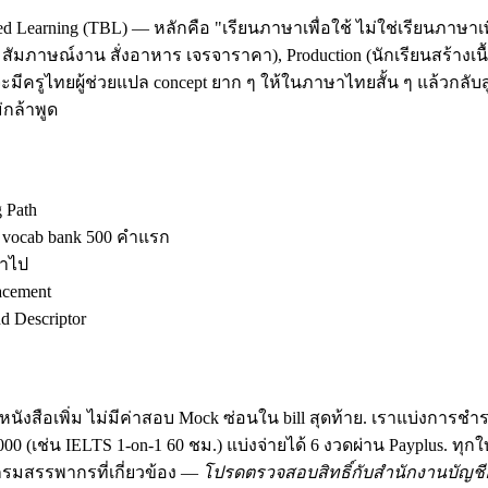
d Learning (TBL) — หลักคือ "เรียนภาษาเพื่อใช้ ไม่ใช่เรียนภาษาเพ
ัมภาษณ์งาน สั่งอาหาร เจรจาราคา), Production (นักเรียนสร้างเนื้อ
มีครูไทยผู้ช่วยแปล concept ยาก ๆ ให้ในภาษาไทยสั้น ๆ แล้วกลับสู
กล้าพูด
g Path
ง vocab bank 500 คำแรก
้าไป
acement
 Descriptor
นังสือเพิ่ม ไม่มีค่าสอบ Mock ซ่อนใน bill สุดท้าย. เราแบ่งการชำ
฿30,000 (เช่น IELTS 1-on-1 60 ชม.) แบ่งจ่ายได้ 6 งวดผ่าน Payplus.
มสรรพากรที่เกี่ยวข้อง —
โปรดตรวจสอบสิทธิ์กับสำนักงานบัญชีอ