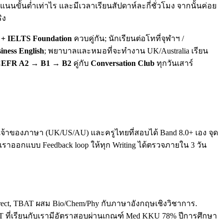
นขั้นต่ำเท่าไร และมีเวลาเรียนสัปดาห์ละกี่ชั่วโมง จากนั้นค่อย
ิง
+ IELTS Foundation
ควบคู่กัน; นักเรียนต่อโทที่จุฬาฯ /
iness English
; พยาบาลและหมอที่จะทำงาน UK/Australia เรียน
EFR A2 → B1 → B2
คู่กับ
Conversation Club
ทุกวันเสาร์
ทั้งเจ้าของภาษา (UK/US/AU) และครูไทยที่สอบได้ Band 8.0+ เอง จุด
. เราออกแบบ Feedback loop ให้ทุก Writing ได้ตรวจภายใน 3 วัน
direct, TBAT ผสม Bio/Chem/Phy กับภาษาอังกฤษเชิงวิชาการ.
T ที่เรียนกับเรามีอัตราสอบผ่านเกณฑ์ Med KKU 78% ปีการศึกษา