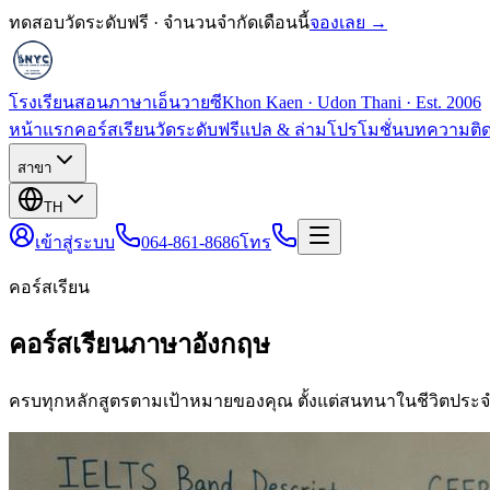
ทดสอบวัดระดับฟรี · จำนวนจำกัดเดือนนี้
จองเลย →
โรงเรียนสอนภาษาเอ็นวายซี
Khon Kaen · Udon Thani · Est. 2006
หน้าแรก
คอร์สเรียน
วัดระดับฟรี
แปล & ล่าม
โปรโมชั่น
บทความ
ติ
สาขา
TH
เข้าสู่ระบบ
064-861-8686
โทร
คอร์สเรียน
คอร์สเรียนภาษาอังกฤษ
ครบทุกหลักสูตรตามเป้าหมายของคุณ ตั้งแต่สนทนาในชีวิตประจ