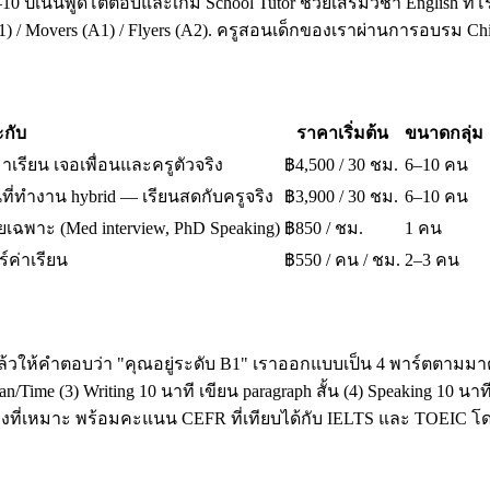
10 ปีเน้นพูดโต้ตอบและเกม School Tutor ช่วยเสริมวิชา English ที่โ
A1) / Movers (A1) / Flyers (A2). ครูสอนเด็กของเราผ่านการอบรม 
กับ
ราคาเริ่มต้น
ขนาดกลุ่ม
มาเรียน เจอเพื่อนและครูตัวจริง
฿4,500 / 30 ชม.
6–10 คน
ี่ทำงาน hybrid — เรียนสดกับครูจริง
฿3,900 / 30 ชม.
6–10 คน
เฉพาะ (Med interview, PhD Speaking)
฿850 / ชม.
1 คน
ร์ค่าเรียน
฿550 / คน / ชม.
2–3 คน
ล้วให้คำตอบว่า "คุณอยู่ระดับ B1" เราออกแบบเป็น 4 พาร์ตตามมาต
ime (3) Writing 10 นาที เขียน paragraph สั้น (4) Speaking 10 น
โมงที่เหมาะ พร้อมคะแนน CEFR ที่เทียบได้กับ IELTS และ TOEI