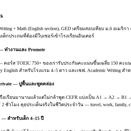
ck
ting + Math (English section), GED เตรียมสอบเทียบ ม.6 อเมริกา 
ับเด็กประถมที่ต้องมีใบเซอร์เข้าโรงเรียนอินเตอร์
ing — ทำงานและ Promote
อร์ส TOEIC 750+ ของเรารับประกันคะแนนขึ้นเฉลี่ย 150 คะแนนหลัง 3
ity English สำหรับโรงแรม 4–5 ดาว และเชฟ. Academic Writing สำหรั
rivate — ปูพื้นและพูดคล่อง
บ หรือเรียนมานานแล้วแต่ไม่กล้าพูด CEFR แบ่งเป็น A1 → A2 → B1
 2 ชั่วโมง คุยประเด็นจริงในชีวิตประจำวัน — travel, work, family
 — สำหรับเด็ก 4–15 ปี