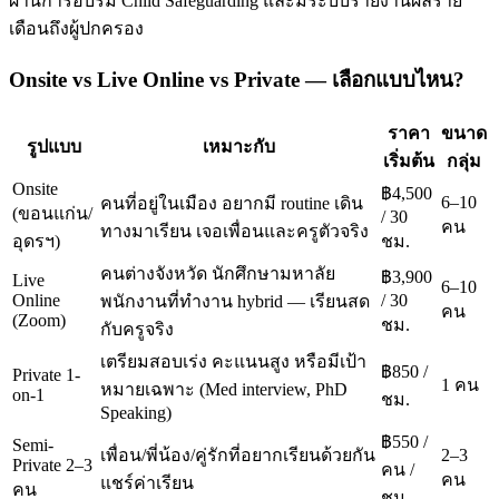
ผ่านการอบรม Child Safeguarding และมีระบบรายงานผลราย
เดือนถึงผู้ปกครอง
Onsite vs Live Online vs Private — เลือกแบบไหน?
ราคา
ขนาด
รูปแบบ
เหมาะกับ
เริ่มต้น
กลุ่ม
Onsite
฿4,500
6–10
คนที่อยู่ในเมือง อยากมี routine เดิน
(ขอนแก่น/
/ 30
คน
ทางมาเรียน เจอเพื่อนและครูตัวจริง
อุดรฯ)
ชม.
คนต่างจังหวัด นักศึกษามหาลัย
฿3,900
Live
6–10
Online
/ 30
พนักงานที่ทำงาน hybrid — เรียนสด
คน
(Zoom)
ชม.
กับครูจริง
เตรียมสอบเร่ง คะแนนสูง หรือมีเป้า
฿850 /
Private 1-
1 คน
หมายเฉพาะ (Med interview, PhD
on-1
ชม.
Speaking)
฿550 /
Semi-
เพื่อน/พี่น้อง/คู่รักที่อยากเรียนด้วยกัน
2–3
Private 2–3
คน /
คน
แชร์ค่าเรียน
คน
ชม.