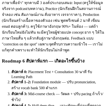
ภาษาเพื่อจำ" ทุกคาบมี 3 องค์ประกอบเสมอ: Input (ครูให้ข้อมูล
จริงจาก podcast/บทความ), Practice (นักเรียนฝึกในสถานการณ์
จำลอง เช่น สัมภาษณ์งาน สั่งอาหาร เจรจาราคา), Production
(นักเรียนสร้างเนื้อหาของตัวเอง เช่น พูดพรีเซนต์ 2 นาที เขียน
email ตอบลูกค้า). ครูใช้ภาษาอังกฤษ 90%+ ในห้อง — แต่ถ้า
นักเรียนใหม่ยังไม่ทัน จะมีครูไทยผู้ช่วยแปล concept ยาก ๆ ให้ใน
ภาษาไทยสั้น ๆ แล้วกลับสู่ภาษาอังกฤษต่อ. Feedback แบบ
"correction on the spot" เฉพาะจุดที่รบกวนความเข้าใจ — เราไม่
แก้ทุกคำเพราะจะทำให้นักเรียนไม่กล้าพูด
Roadmap 6 สัปดาห์แรก — เกิดอะไรขึ้นบ้าง
สัปดาห์ 0:
Placement Test + Consultation 30 นาที รับ
Learning Path
สัปดาห์ 1–2:
Foundation module — ปรับ pronunciation,
สร้าง vocab bank 500 คำแรก
สัปดาห์ 3:
Mid-course check — วัดผล + ปรับ pacing ถ้าเร็ว/
ช้าไป
สัปดาห์ 4–5:
Skill deep dive — เจาะทักษะที่อ่อนที่สุดจาก