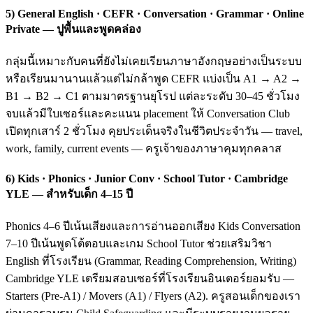
5) General English · CEFR · Conversation · Grammar · Online
Private — ปูพื้นและพูดคล่อง
กลุ่มนี้เหมาะกับคนที่ยังไม่เคยเรียนภาษาอังกฤษอย่างเป็นระบบ
หรือเรียนมานานแล้วแต่ไม่กล้าพูด CEFR แบ่งเป็น A1 → A2 →
B1 → B2 → C1 ตามมาตรฐานยุโรป แต่ละระดับ 30–45 ชั่วโมง
จบแล้วมีใบเซอร์และคะแนน placement ให้ Conversation Club
เปิดทุกเสาร์ 2 ชั่วโมง คุยประเด็นจริงในชีวิตประจำวัน — travel,
work, family, current events — ครูเจ้าของภาษาคุมทุกคลาส
6) Kids · Phonics · Junior Conv · School Tutor · Cambridge
YLE — สำหรับเด็ก 4–15 ปี
Phonics 4–6 ปีเน้นเสียงและการอ่านออกเสียง Kids Conversation
7–10 ปีเน้นพูดโต้ตอบและเกม School Tutor ช่วยเสริมวิชา
English ที่โรงเรียน (Grammar, Reading Comprehension, Writing)
Cambridge YLE เตรียมสอบเซอร์ที่โรงเรียนอินเตอร์ยอมรับ —
Starters (Pre-A1) / Movers (A1) / Flyers (A2). ครูสอนเด็กของเรา