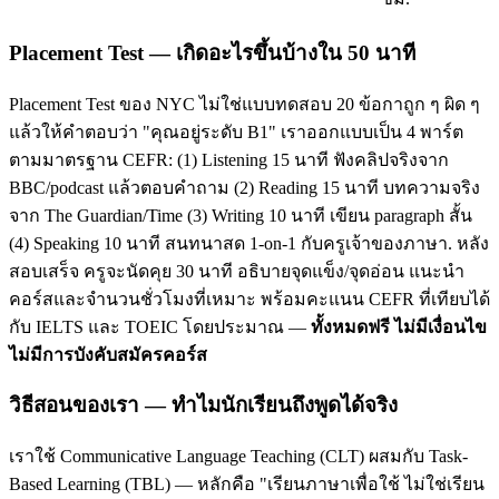
Placement Test — เกิดอะไรขึ้นบ้างใน 50 นาที
Placement Test ของ NYC ไม่ใช่แบบทดสอบ 20 ข้อกาถูก ๆ ผิด ๆ
แล้วให้คำตอบว่า "คุณอยู่ระดับ B1" เราออกแบบเป็น 4 พาร์ต
ตามมาตรฐาน CEFR: (1) Listening 15 นาที ฟังคลิปจริงจาก
BBC/podcast แล้วตอบคำถาม (2) Reading 15 นาที บทความจริง
จาก The Guardian/Time (3) Writing 10 นาที เขียน paragraph สั้น
(4) Speaking 10 นาที สนทนาสด 1-on-1 กับครูเจ้าของภาษา. หลัง
สอบเสร็จ ครูจะนัดคุย 30 นาที อธิบายจุดแข็ง/จุดอ่อน แนะนำ
คอร์สและจำนวนชั่วโมงที่เหมาะ พร้อมคะแนน CEFR ที่เทียบได้
กับ IELTS และ TOEIC โดยประมาณ —
ทั้งหมดฟรี ไม่มีเงื่อนไข
ไม่มีการบังคับสมัครคอร์ส
วิธีสอนของเรา — ทำไมนักเรียนถึงพูดได้จริง
เราใช้ Communicative Language Teaching (CLT) ผสมกับ Task-
Based Learning (TBL) — หลักคือ "เรียนภาษาเพื่อใช้ ไม่ใช่เรียน