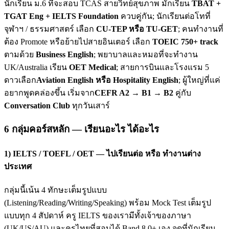
นักเรียน ม.6 ที่จะสอบ TCAS สายวิทย์สุขภาพ มักเรียน
TBAT +
TGAT Eng + IELTS Foundation
ควบคู่กัน; นักเรียนต่อโทที่
จุฬาฯ / ธรรมศาสตร์ เลือก
CU-TEP หรือ TU-GET
; คนทำงานที่
ต้อง Promote หรือย้ายไปสายอินเตอร์ เลือก
TOEIC 750+ track
ตามด้วย
Business English
; พยาบาลและหมอที่จะทำงาน
UK/Australia เรียน
OET Medical
; สายการบินและโรงแรม 5
ดาวเลือก
Aviation English หรือ Hospitality English
; ผู้ใหญ่ที่แค่
อยากพูดคล่องขึ้น เริ่มจาก
CEFR A2 → B1 → B2
คู่กับ
Conversation Club
ทุกวันเสาร์
6 กลุ่มคอร์สหลัก — เรียนอะไร ได้อะไร
1) IELTS / TOEFL / OET — ไปเรียนต่อ หรือ ทำงานต่าง
ประเทศ
กลุ่มนี้เน้น 4 ทักษะเต็มรูปแบบ
(Listening/Reading/Writing/Speaking) พร้อม Mock Test เต็มรูป
แบบทุก 4 สัปดาห์ ครู IELTS ของเรามีทั้งเจ้าของภาษา
(UK/US/AU) และครูไทยที่สอบได้ Band 8.0+ เอง จุดที่นักเรียน