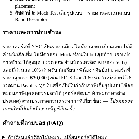
placement
สัปดาห์ 6:
Mock Test เต็มรูปแบบ + รายงานคะแนนแบบ
Band Descriptor
ราคาและการผ่อนชำระ
ราคาคอร์สที่ NYC เป็นราคาเดียว ไม่มีค่าลงทะเบียนแยก ไม่มี
ค่าหนังสือเพิ่ม ไม่มีค่าสอบ Mock ซ่อนใน bill สุดท้าย. เราแบ่ง
การชำระได้สูงสุด 3 งวด (0% ผ่านบัตรเครดิต KBank / SCB)
และมีส่วนลด 10% สำหรับ นักเรียน / พี่น้อง / ศิษย์เก่า. คอร์สที่
ราคาสูงกว่า ฿30,000 (เช่น IELTS 1-on-1 60 ชม.) แบ่งจ่ายได้ 6
งวดผ่าน Payplus. ทุกใบเสร็จเป็นใบกำกับภาษีเต็มรูปแบบ ใช้ลด
หย่อนภาษีบุคคลธรรมดาได้ (คอร์สพัฒนา ทักษะภาษาต่าง
ประเทศ) ตามประกาศกรมสรรพากรที่เกี่ยวข้อง —
โปรดตรวจ
สอบสิทธิ์กับสำนักงานบัญชีอีกครั้ง
คำถามที่ถามบ่อย (FAQ)
ถ้าเรียนแล้วรู้สึกไม่เหมาะ เปลี่ยนคอร์สได้ไหม?