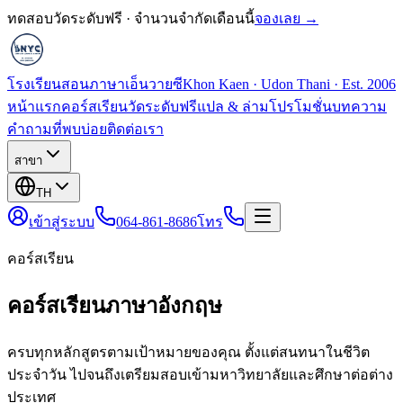
ทดสอบวัดระดับฟรี · จำนวนจำกัดเดือนนี้
จองเลย →
โรงเรียนสอนภาษาเอ็นวายซี
Khon Kaen · Udon Thani · Est. 2006
หน้าแรก
คอร์สเรียน
วัดระดับฟรี
แปล & ล่าม
โปรโมชั่น
บทความ
คำถามที่พบบ่อย
ติดต่อเรา
สาขา
TH
เข้าสู่ระบบ
064-861-8686
โทร
คอร์สเรียน
คอร์สเรียนภาษาอังกฤษ
ครบทุกหลักสูตรตามเป้าหมายของคุณ ตั้งแต่สนทนาในชีวิต
ประจำวัน ไปจนถึงเตรียมสอบเข้ามหาวิทยาลัยและศึกษาต่อต่าง
ประเทศ