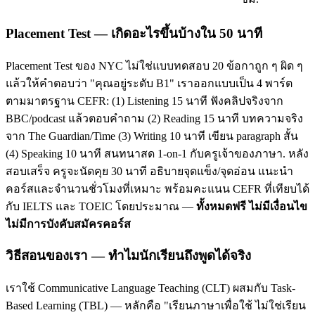
Placement Test — เกิดอะไรขึ้นบ้างใน 50 นาที
Placement Test ของ NYC ไม่ใช่แบบทดสอบ 20 ข้อกาถูก ๆ ผิด ๆ
แล้วให้คำตอบว่า "คุณอยู่ระดับ B1" เราออกแบบเป็น 4 พาร์ต
ตามมาตรฐาน CEFR: (1) Listening 15 นาที ฟังคลิปจริงจาก
BBC/podcast แล้วตอบคำถาม (2) Reading 15 นาที บทความจริง
จาก The Guardian/Time (3) Writing 10 นาที เขียน paragraph สั้น
(4) Speaking 10 นาที สนทนาสด 1-on-1 กับครูเจ้าของภาษา. หลัง
สอบเสร็จ ครูจะนัดคุย 30 นาที อธิบายจุดแข็ง/จุดอ่อน แนะนำ
คอร์สและจำนวนชั่วโมงที่เหมาะ พร้อมคะแนน CEFR ที่เทียบได้
กับ IELTS และ TOEIC โดยประมาณ —
ทั้งหมดฟรี ไม่มีเงื่อนไข
ไม่มีการบังคับสมัครคอร์ส
วิธีสอนของเรา — ทำไมนักเรียนถึงพูดได้จริง
เราใช้ Communicative Language Teaching (CLT) ผสมกับ Task-
Based Learning (TBL) — หลักคือ "เรียนภาษาเพื่อใช้ ไม่ใช่เรียน