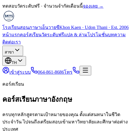
ทดสอบวัดระดับฟรี · จำนวนจำกัดเดือนนี้
จองเลย →
โรงเรียนสอนภาษาเอ็นวายซี
Khon Kaen · Udon Thani · Est. 2006
หน้าแรก
คอร์สเรียน
วัดระดับฟรี
แปล & ล่าม
โปรโมชั่น
บทความ
ติดต่อเรา
สาขา
TH
เข้าสู่ระบบ
064-861-8686
โทร
คอร์สเรียน
คอร์สเรียนภาษาอังกฤษ
ครบทุกหลักสูตรตามเป้าหมายของคุณ ตั้งแต่สนทนาในชีวิต
ประจำวัน ไปจนถึงเตรียมสอบเข้ามหาวิทยาลัยและศึกษาต่อต่าง
ประเทศ