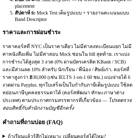
placement
สัปดาห์ 6:
Mock Test เต็มรูปแบบ + รายงานคะแนนแบบ
Band Descriptor
ราคาและการผ่อนชำระ
ราคาคอร์สที่ NYC เป็นราคาเดียว ไม่มีค่าลงทะเบียนแยก ไม่มี
ค่าหนังสือเพิ่ม ไม่มีค่าสอบ Mock ซ่อนใน bill สุดท้าย. เราแบ่ง
การชำระได้สูงสุด 3 งวด (0% ผ่านบัตรเครดิต KBank / SCB)
และมีส่วนลด 10% สำหรับ นักเรียน / พี่น้อง / ศิษย์เก่า. คอร์สที่
ราคาสูงกว่า ฿30,000 (เช่น IELTS 1-on-1 60 ชม.) แบ่งจ่ายได้ 6
งวดผ่าน Payplus. ทุกใบเสร็จเป็นใบกำกับภาษีเต็มรูปแบบ ใช้ลด
หย่อนภาษีบุคคลธรรมดาได้ (คอร์สพัฒนา ทักษะภาษาต่าง
ประเทศ) ตามประกาศกรมสรรพากรที่เกี่ยวข้อง —
โปรดตรวจ
สอบสิทธิ์กับสำนักงานบัญชีอีกครั้ง
คำถามที่ถามบ่อย (FAQ)
ถ้าเรียนแล้วรู้สึกไม่เหมาะ เปลี่ยนคอร์สได้ไหม?