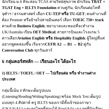
นักเรียน ม.6 ที่จะสอบ TCAS สายวิทย์สุขภาพ มักเรียน
TBAT +
TGAT Eng + IELTS Foundation
ควบคู่กัน; นักเรียนต่อโทที่
จุฬาฯ / ธรรมศาสตร์ เลือก
CU-TEP หรือ TU-GET
; คนทำงานที่
ต้อง Promote หรือย้ายไปสายอินเตอร์ เลือก
TOEIC 750+ track
ตามด้วย
Business English
; พยาบาลและหมอที่จะทำงาน
UK/Australia เรียน
OET Medical
; สายการบินและโรงแรม 5
ดาวเลือก
Aviation English หรือ Hospitality English
; ผู้ใหญ่ที่แค่
อยากพูดคล่องขึ้น เริ่มจาก
CEFR A2 → B1 → B2
คู่กับ
Conversation Club
ทุกวันเสาร์
6 กลุ่มคอร์สหลัก — เรียนอะไร ได้อะไร
1) IELTS / TOEFL / OET — ไปเรียนต่อ หรือ ทำงานต่าง
ประเทศ
กลุ่มนี้เน้น 4 ทักษะเต็มรูปแบบ
(Listening/Reading/Writing/Speaking) พร้อม Mock Test เต็มรูป
แบบทุก 4 สัปดาห์ ครู IELTS ของเรามีทั้งเจ้าของภาษา
(UK/US/AU) และครูไทยที่สอบได้ Band 8.0+ เอง จุดที่นักเรียน