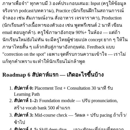
ภาษาเพื่อจำ" ทุกคาบมี 3 องค์ประกอบเสมอ: Input (ครูให้ข้อมูล
จริงจาก podcast/บทความ), Practice (นักเรียนฝึกในสถานการณ์
จำลอง เช่น สัมภาษณ์งาน สั่งอาหาร เจรจาราคา), Production
(นักเรียนสร้างเนื้อหาของตัวเอง เช่น พูดพรีเซนต์ 2 นาที เขียน
email ตอบลูกค้า). ครูใช้ภาษาอังกฤษ 90%+ ในห้อง — แต่ถ้า
นักเรียนใหม่ยังไม่ทัน จะมีครูไทยผู้ช่วยแปล concept ยาก ๆ ให้ใน
ภาษาไทยสั้น ๆ แล้วกลับสู่ภาษาอังกฤษต่อ. Feedback แบบ
"correction on the spot" เฉพาะจุดที่รบกวนความเข้าใจ — เราไม่
แก้ทุกคำเพราะจะทำให้นักเรียนไม่กล้าพูด
Roadmap 6 สัปดาห์แรก — เกิดอะไรขึ้นบ้าง
สัปดาห์ 0:
Placement Test + Consultation 30 นาที รับ
Learning Path
สัปดาห์ 1–2:
Foundation module — ปรับ pronunciation,
สร้าง vocab bank 500 คำแรก
สัปดาห์ 3:
Mid-course check — วัดผล + ปรับ pacing ถ้าเร็ว/
ช้าไป
สัปดาห์ 4–5:
Skill deep dive — เจาะทักษะที่อ่อนที่สุดจาก