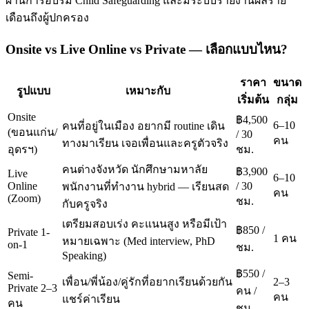
ผ่านการอบรม Child Safeguarding และมีระบบรายงานผลราย
เดือนถึงผู้ปกครอง
Onsite vs Live Online vs Private — เลือกแบบไหน?
ราคา
ขนาด
รูปแบบ
เหมาะกับ
เริ่มต้น
กลุ่ม
Onsite
฿4,500
6–10
คนที่อยู่ในเมือง อยากมี routine เดิน
(ขอนแก่น/
/ 30
คน
ทางมาเรียน เจอเพื่อนและครูตัวจริง
อุดรฯ)
ชม.
คนต่างจังหวัด นักศึกษามหาลัย
฿3,900
Live
6–10
Online
/ 30
พนักงานที่ทำงาน hybrid — เรียนสด
คน
(Zoom)
ชม.
กับครูจริง
เตรียมสอบเร่ง คะแนนสูง หรือมีเป้า
฿850 /
Private 1-
1 คน
หมายเฉพาะ (Med interview, PhD
on-1
ชม.
Speaking)
฿550 /
Semi-
เพื่อน/พี่น้อง/คู่รักที่อยากเรียนด้วยกัน
2–3
Private 2–3
คน /
คน
แชร์ค่าเรียน
คน
ชม.