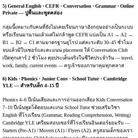
5) General English · CEFR · Conversation · Grammar · Online
Private — ปูพื้นและพูดคล่อง
กลุ่มนี้เหมาะกับคนที่ยังไม่เคยเรียนภาษาอังกฤษอย่างเป็นระบบ
หรือเรียนมานานแล้วแต่ไม่กล้าพูด CEFR แบ่งเป็น A1 → A2 →
B1 → B2 → C1 ตามมาตรฐานยุโรป แต่ละระดับ 30–45 ชั่วโมง
จบแล้วมีใบเซอร์และคะแนน placement ให้ Conversation Club
เปิดทุกเสาร์ 2 ชั่วโมง คุยประเด็นจริงในชีวิตประจำวัน — travel,
work, family, current events — ครูเจ้าของภาษาคุมทุกคลาส
6) Kids · Phonics · Junior Conv · School Tutor · Cambridge
YLE — สำหรับเด็ก 4–15 ปี
Phonics 4–6 ปีเน้นเสียงและการอ่านออกเสียง Kids Conversation
7–10 ปีเน้นพูดโต้ตอบและเกม School Tutor ช่วยเสริมวิชา
English ที่โรงเรียน (Grammar, Reading Comprehension, Writing)
Cambridge YLE เตรียมสอบเซอร์ที่โรงเรียนอินเตอร์ยอมรับ —
Starters (Pre-A1) / Movers (A1) / Flyers (A2). ครูสอนเด็กของเรา