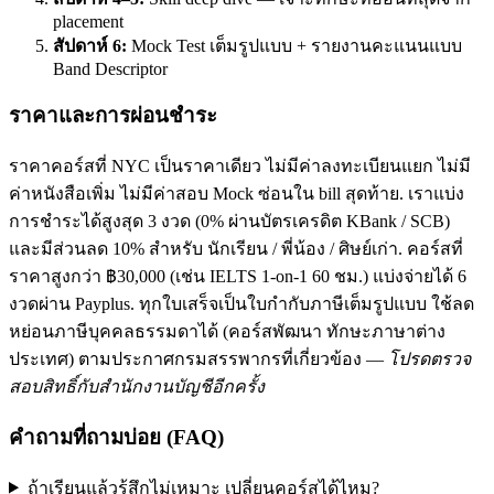
placement
สัปดาห์ 6:
Mock Test เต็มรูปแบบ + รายงานคะแนนแบบ
Band Descriptor
ราคาและการผ่อนชำระ
ราคาคอร์สที่ NYC เป็นราคาเดียว ไม่มีค่าลงทะเบียนแยก ไม่มี
ค่าหนังสือเพิ่ม ไม่มีค่าสอบ Mock ซ่อนใน bill สุดท้าย. เราแบ่ง
การชำระได้สูงสุด 3 งวด (0% ผ่านบัตรเครดิต KBank / SCB)
และมีส่วนลด 10% สำหรับ นักเรียน / พี่น้อง / ศิษย์เก่า. คอร์สที่
ราคาสูงกว่า ฿30,000 (เช่น IELTS 1-on-1 60 ชม.) แบ่งจ่ายได้ 6
งวดผ่าน Payplus. ทุกใบเสร็จเป็นใบกำกับภาษีเต็มรูปแบบ ใช้ลด
หย่อนภาษีบุคคลธรรมดาได้ (คอร์สพัฒนา ทักษะภาษาต่าง
ประเทศ) ตามประกาศกรมสรรพากรที่เกี่ยวข้อง —
โปรดตรวจ
สอบสิทธิ์กับสำนักงานบัญชีอีกครั้ง
คำถามที่ถามบ่อย (FAQ)
ถ้าเรียนแล้วรู้สึกไม่เหมาะ เปลี่ยนคอร์สได้ไหม?