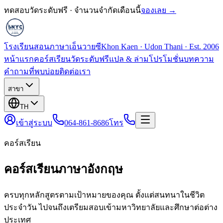
ทดสอบวัดระดับฟรี · จำนวนจำกัดเดือนนี้
จองเลย →
โรงเรียนสอนภาษาเอ็นวายซี
Khon Kaen · Udon Thani · Est. 2006
หน้าแรก
คอร์สเรียน
วัดระดับฟรี
แปล & ล่าม
โปรโมชั่น
บทความ
คำถามที่พบบ่อย
ติดต่อเรา
สาขา
TH
เข้าสู่ระบบ
064-861-8686
โทร
คอร์สเรียน
คอร์สเรียนภาษาอังกฤษ
ครบทุกหลักสูตรตามเป้าหมายของคุณ ตั้งแต่สนทนาในชีวิต
ประจำวัน ไปจนถึงเตรียมสอบเข้ามหาวิทยาลัยและศึกษาต่อต่าง
ประเทศ