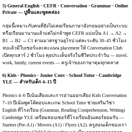
5) General English · CEFR · Conversation · Grammar · Online
Private — ปูพื้นและพูดคล่อง
กลุ่มนี้เหมาะกับคนที่ยังไม่เคยเรียนภาษาอังกฤษอย่างเป็นระบบ
หรือเรียนมานานแล้วแต่ไม่กล้าพูด CEFR แบ่งเป็น A1 → A2 →
B1 → B2 → C1 ตามมาตรฐานยุโรป แต่ละระดับ 30–45 ชั่วโมง
จบแล้วมีใบเซอร์และคะแนน placement ให้ Conversation Club
เปิดทุกเสาร์ 2 ชั่วโมง คุยประเด็นจริงในชีวิตประจำวัน — travel,
work, family, current events — ครูเจ้าของภาษาคุมทุกคลาส
6) Kids · Phonics · Junior Conv · School Tutor · Cambridge
YLE — สำหรับเด็ก 4–15 ปี
Phonics 4–6 ปีเน้นเสียงและการอ่านออกเสียง Kids Conversation
7–10 ปีเน้นพูดโต้ตอบและเกม School Tutor ช่วยเสริมวิชา
English ที่โรงเรียน (Grammar, Reading Comprehension, Writing)
Cambridge YLE เตรียมสอบเซอร์ที่โรงเรียนอินเตอร์ยอมรับ —
Starters (Pre-A1) / Movers (A1) / Flyers (A2). ครูสอนเด็กของเรา