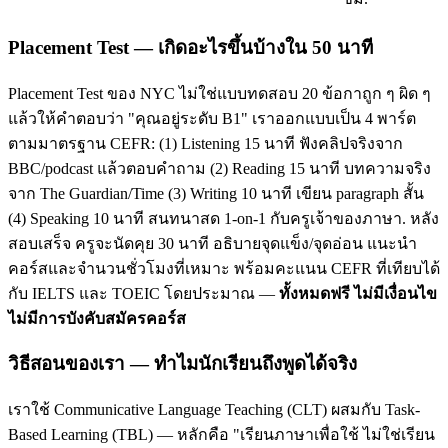
Placement Test — เกิดอะไรขึ้นบ้างใน 50 นาที
Placement Test ของ NYC ไม่ใช่แบบทดสอบ 20 ข้อกาถูก ๆ ผิด ๆ
แล้วให้คำตอบว่า "คุณอยู่ระดับ B1" เราออกแบบเป็น 4 พาร์ต
ตามมาตรฐาน CEFR: (1) Listening 15 นาที ฟังคลิปจริงจาก
BBC/podcast แล้วตอบคำถาม (2) Reading 15 นาที บทความจริง
จาก The Guardian/Time (3) Writing 10 นาที เขียน paragraph สั้น
(4) Speaking 10 นาที สนทนาสด 1-on-1 กับครูเจ้าของภาษา. หลัง
สอบเสร็จ ครูจะนัดคุย 30 นาที อธิบายจุดแข็ง/จุดอ่อน แนะนำ
คอร์สและจำนวนชั่วโมงที่เหมาะ พร้อมคะแนน CEFR ที่เทียบได้
กับ IELTS และ TOEIC โดยประมาณ —
ทั้งหมดฟรี ไม่มีเงื่อนไข
ไม่มีการบังคับสมัครคอร์ส
วิธีสอนของเรา — ทำไมนักเรียนถึงพูดได้จริง
เราใช้ Communicative Language Teaching (CLT) ผสมกับ Task-
Based Learning (TBL) — หลักคือ "เรียนภาษาเพื่อใช้ ไม่ใช่เรียน