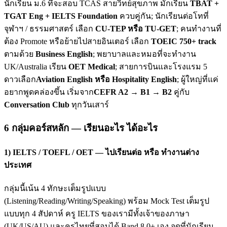
นักเรียน ม.6 ที่จะสอบ TCAS สายวิทย์สุขภาพ มักเรียน
TBAT +
TGAT Eng + IELTS Foundation
ควบคู่กัน; นักเรียนต่อโทที่
จุฬาฯ / ธรรมศาสตร์ เลือก
CU-TEP หรือ TU-GET
; คนทำงานที่
ต้อง Promote หรือย้ายไปสายอินเตอร์ เลือก
TOEIC 750+ track
ตามด้วย
Business English
; พยาบาลและหมอที่จะทำงาน
UK/Australia เรียน
OET Medical
; สายการบินและโรงแรม 5
ดาวเลือก
Aviation English หรือ Hospitality English
; ผู้ใหญ่ที่แค่
อยากพูดคล่องขึ้น เริ่มจาก
CEFR A2 → B1 → B2
คู่กับ
Conversation Club
ทุกวันเสาร์
6 กลุ่มคอร์สหลัก — เรียนอะไร ได้อะไร
1) IELTS / TOEFL / OET — ไปเรียนต่อ หรือ ทำงานต่าง
ประเทศ
กลุ่มนี้เน้น 4 ทักษะเต็มรูปแบบ
(Listening/Reading/Writing/Speaking) พร้อม Mock Test เต็มรูป
แบบทุก 4 สัปดาห์ ครู IELTS ของเรามีทั้งเจ้าของภาษา
(UK/US/AU) และครูไทยที่สอบได้ Band 8.0+ เอง จุดที่นักเรียน