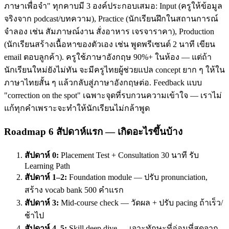
ภาษาเพื่อจำ" ทุกคาบมี 3 องค์ประกอบเสมอ: Input (ครูให้ข้อมูล
จริงจาก podcast/บทความ), Practice (นักเรียนฝึกในสถานการณ์
จำลอง เช่น สัมภาษณ์งาน สั่งอาหาร เจรจาราคา), Production
(นักเรียนสร้างเนื้อหาของตัวเอง เช่น พูดพรีเซนต์ 2 นาที เขียน
email ตอบลูกค้า). ครูใช้ภาษาอังกฤษ 90%+ ในห้อง — แต่ถ้า
นักเรียนใหม่ยังไม่ทัน จะมีครูไทยผู้ช่วยแปล concept ยาก ๆ ให้ใน
ภาษาไทยสั้น ๆ แล้วกลับสู่ภาษาอังกฤษต่อ. Feedback แบบ
"correction on the spot" เฉพาะจุดที่รบกวนความเข้าใจ — เราไม่
แก้ทุกคำเพราะจะทำให้นักเรียนไม่กล้าพูด
Roadmap 6 สัปดาห์แรก — เกิดอะไรขึ้นบ้าง
สัปดาห์ 0:
Placement Test + Consultation 30 นาที รับ
Learning Path
สัปดาห์ 1–2:
Foundation module — ปรับ pronunciation,
สร้าง vocab bank 500 คำแรก
สัปดาห์ 3:
Mid-course check — วัดผล + ปรับ pacing ถ้าเร็ว/
ช้าไป
สัปดาห์ 4–5:
Skill deep dive — เจาะทักษะที่อ่อนที่สุดจาก