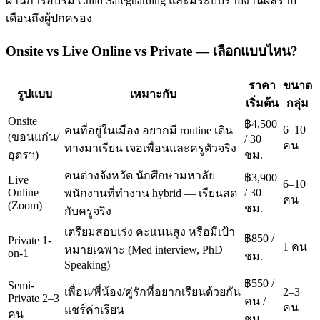
ผ่านการอบรม Child Safeguarding และมีระบบรายงานผลราย
เดือนถึงผู้ปกครอง
Onsite vs Live Online vs Private — เลือกแบบไหน?
ราคา
ขนาด
รูปแบบ
เหมาะกับ
เริ่มต้น
กลุ่ม
Onsite
฿4,500
6–10
คนที่อยู่ในเมือง อยากมี routine เดิน
(ขอนแก่น/
/ 30
คน
ทางมาเรียน เจอเพื่อนและครูตัวจริง
อุดรฯ)
ชม.
คนต่างจังหวัด นักศึกษามหาลัย
฿3,900
Live
6–10
Online
/ 30
พนักงานที่ทำงาน hybrid — เรียนสด
คน
(Zoom)
ชม.
กับครูจริง
เตรียมสอบเร่ง คะแนนสูง หรือมีเป้า
฿850 /
Private 1-
1 คน
หมายเฉพาะ (Med interview, PhD
on-1
ชม.
Speaking)
฿550 /
Semi-
เพื่อน/พี่น้อง/คู่รักที่อยากเรียนด้วยกัน
2–3
Private 2–3
คน /
คน
แชร์ค่าเรียน
คน
ชม.