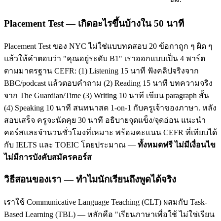
Placement Test — เกิดอะไรขึ้นบ้างใน 50 นาที
Placement Test ของ NYC ไม่ใช่แบบทดสอบ 20 ข้อกาถูก ๆ ผิด ๆ
แล้วให้คำตอบว่า "คุณอยู่ระดับ B1" เราออกแบบเป็น 4 พาร์ต
ตามมาตรฐาน CEFR: (1) Listening 15 นาที ฟังคลิปจริงจาก
BBC/podcast แล้วตอบคำถาม (2) Reading 15 นาที บทความจริง
จาก The Guardian/Time (3) Writing 10 นาที เขียน paragraph สั้น
(4) Speaking 10 นาที สนทนาสด 1-on-1 กับครูเจ้าของภาษา. หลัง
สอบเสร็จ ครูจะนัดคุย 30 นาที อธิบายจุดแข็ง/จุดอ่อน แนะนำ
คอร์สและจำนวนชั่วโมงที่เหมาะ พร้อมคะแนน CEFR ที่เทียบได้
กับ IELTS และ TOEIC โดยประมาณ —
ทั้งหมดฟรี ไม่มีเงื่อนไข
ไม่มีการบังคับสมัครคอร์ส
วิธีสอนของเรา — ทำไมนักเรียนถึงพูดได้จริง
เราใช้ Communicative Language Teaching (CLT) ผสมกับ Task-
Based Learning (TBL) — หลักคือ "เรียนภาษาเพื่อใช้ ไม่ใช่เรียน