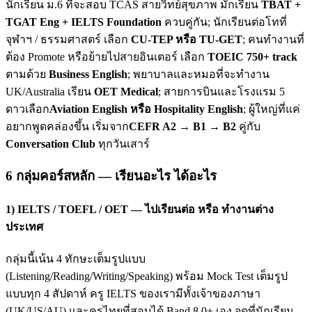
นักเรียน ม.6 ที่จะสอบ TCAS สายวิทย์สุขภาพ มักเรียน
TBAT +
TGAT Eng + IELTS Foundation
ควบคู่กัน; นักเรียนต่อโทที่
จุฬาฯ / ธรรมศาสตร์ เลือก
CU-TEP หรือ TU-GET
; คนทำงานที่
ต้อง Promote หรือย้ายไปสายอินเตอร์ เลือก
TOEIC 750+ track
ตามด้วย
Business English
; พยาบาลและหมอที่จะทำงาน
UK/Australia เรียน
OET Medical
; สายการบินและโรงแรม 5
ดาวเลือก
Aviation English หรือ Hospitality English
; ผู้ใหญ่ที่แค่
อยากพูดคล่องขึ้น เริ่มจาก
CEFR A2 → B1 → B2
คู่กับ
Conversation Club
ทุกวันเสาร์
6 กลุ่มคอร์สหลัก — เรียนอะไร ได้อะไร
1) IELTS / TOEFL / OET — ไปเรียนต่อ หรือ ทำงานต่าง
ประเทศ
กลุ่มนี้เน้น 4 ทักษะเต็มรูปแบบ
(Listening/Reading/Writing/Speaking) พร้อม Mock Test เต็มรูป
แบบทุก 4 สัปดาห์ ครู IELTS ของเรามีทั้งเจ้าของภาษา
(UK/US/AU) และครูไทยที่สอบได้ Band 8.0+ เอง จุดที่นักเรียน