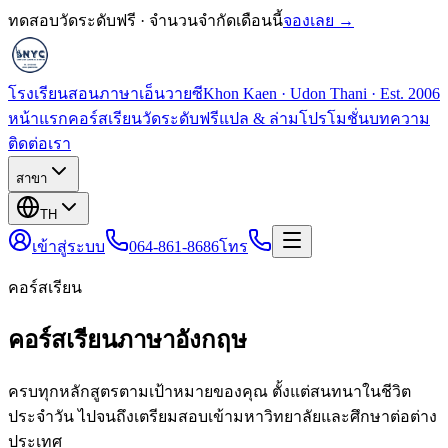
ทดสอบวัดระดับฟรี · จำนวนจำกัดเดือนนี้
จองเลย →
โรงเรียนสอนภาษาเอ็นวายซี
Khon Kaen · Udon Thani · Est. 2006
หน้าแรก
คอร์สเรียน
วัดระดับฟรี
แปล & ล่าม
โปรโมชั่น
บทความ
ติดต่อเรา
สาขา
TH
เข้าสู่ระบบ
064-861-8686
โทร
คอร์สเรียน
คอร์สเรียนภาษาอังกฤษ
ครบทุกหลักสูตรตามเป้าหมายของคุณ ตั้งแต่สนทนาในชีวิต
ประจำวัน ไปจนถึงเตรียมสอบเข้ามหาวิทยาลัยและศึกษาต่อต่าง
ประเทศ