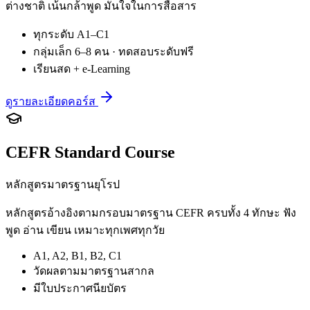
ต่างชาติ เน้นกล้าพูด มั่นใจในการสื่อสาร
ทุกระดับ A1–C1
กลุ่มเล็ก 6–8 คน · ทดสอบระดับฟรี
เรียนสด + e-Learning
ดูรายละเอียดคอร์ส
CEFR Standard Course
หลักสูตรมาตรฐานยุโรป
หลักสูตรอ้างอิงตามกรอบมาตรฐาน CEFR ครบทั้ง 4 ทักษะ ฟัง
พูด อ่าน เขียน เหมาะทุกเพศทุกวัย
A1, A2, B1, B2, C1
วัดผลตามมาตรฐานสากล
มีใบประกาศนียบัตร