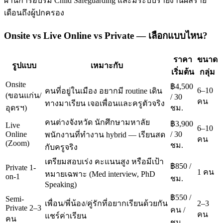
ผ่านการอบรม Child Safeguarding และมีระบบรายงานผลราย
เดือนถึงผู้ปกครอง
Onsite vs Live Online vs Private — เลือกแบบไหน?
ราคา
ขนาด
รูปแบบ
เหมาะกับ
เริ่มต้น
กลุ่ม
Onsite
฿4,500
6–10
คนที่อยู่ในเมือง อยากมี routine เดิน
(ขอนแก่น/
/ 30
คน
ทางมาเรียน เจอเพื่อนและครูตัวจริง
อุดรฯ)
ชม.
คนต่างจังหวัด นักศึกษามหาลัย
฿3,900
Live
6–10
Online
/ 30
พนักงานที่ทำงาน hybrid — เรียนสด
คน
(Zoom)
ชม.
กับครูจริง
เตรียมสอบเร่ง คะแนนสูง หรือมีเป้า
฿850 /
Private 1-
1 คน
หมายเฉพาะ (Med interview, PhD
on-1
ชม.
Speaking)
฿550 /
Semi-
เพื่อน/พี่น้อง/คู่รักที่อยากเรียนด้วยกัน
2–3
Private 2–3
คน /
คน
แชร์ค่าเรียน
คน
ชม.