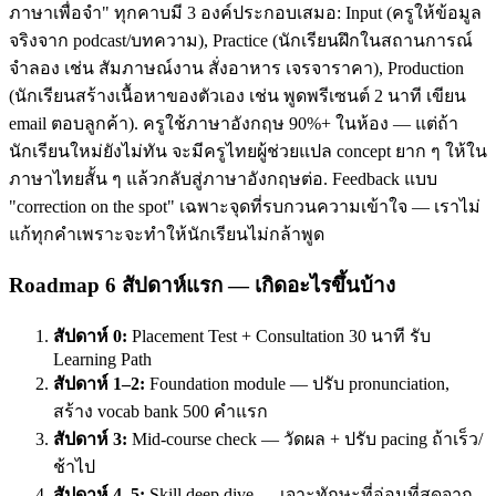
ภาษาเพื่อจำ" ทุกคาบมี 3 องค์ประกอบเสมอ: Input (ครูให้ข้อมูล
จริงจาก podcast/บทความ), Practice (นักเรียนฝึกในสถานการณ์
จำลอง เช่น สัมภาษณ์งาน สั่งอาหาร เจรจาราคา), Production
(นักเรียนสร้างเนื้อหาของตัวเอง เช่น พูดพรีเซนต์ 2 นาที เขียน
email ตอบลูกค้า). ครูใช้ภาษาอังกฤษ 90%+ ในห้อง — แต่ถ้า
นักเรียนใหม่ยังไม่ทัน จะมีครูไทยผู้ช่วยแปล concept ยาก ๆ ให้ใน
ภาษาไทยสั้น ๆ แล้วกลับสู่ภาษาอังกฤษต่อ. Feedback แบบ
"correction on the spot" เฉพาะจุดที่รบกวนความเข้าใจ — เราไม่
แก้ทุกคำเพราะจะทำให้นักเรียนไม่กล้าพูด
Roadmap 6 สัปดาห์แรก — เกิดอะไรขึ้นบ้าง
สัปดาห์ 0:
Placement Test + Consultation 30 นาที รับ
Learning Path
สัปดาห์ 1–2:
Foundation module — ปรับ pronunciation,
สร้าง vocab bank 500 คำแรก
สัปดาห์ 3:
Mid-course check — วัดผล + ปรับ pacing ถ้าเร็ว/
ช้าไป
สัปดาห์ 4–5:
Skill deep dive — เจาะทักษะที่อ่อนที่สุดจาก