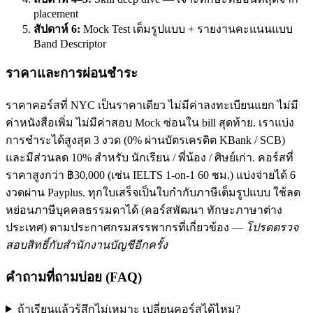
placement
สัปดาห์ 6:
Mock Test เต็มรูปแบบ + รายงานคะแนนแบบ
Band Descriptor
ราคาและการผ่อนชำระ
ราคาคอร์สที่ NYC เป็นราคาเดียว ไม่มีค่าลงทะเบียนแยก ไม่มี
ค่าหนังสือเพิ่ม ไม่มีค่าสอบ Mock ซ่อนใน bill สุดท้าย. เราแบ่ง
การชำระได้สูงสุด 3 งวด (0% ผ่านบัตรเครดิต KBank / SCB)
และมีส่วนลด 10% สำหรับ นักเรียน / พี่น้อง / ศิษย์เก่า. คอร์สที่
ราคาสูงกว่า ฿30,000 (เช่น IELTS 1-on-1 60 ชม.) แบ่งจ่ายได้ 6
งวดผ่าน Payplus. ทุกใบเสร็จเป็นใบกำกับภาษีเต็มรูปแบบ ใช้ลด
หย่อนภาษีบุคคลธรรมดาได้ (คอร์สพัฒนา ทักษะภาษาต่าง
ประเทศ) ตามประกาศกรมสรรพากรที่เกี่ยวข้อง —
โปรดตรวจ
สอบสิทธิ์กับสำนักงานบัญชีอีกครั้ง
คำถามที่ถามบ่อย (FAQ)
ถ้าเรียนแล้วรู้สึกไม่เหมาะ เปลี่ยนคอร์สได้ไหม?