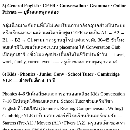
5) General English · CEFR · Conversation · Grammar · Online
Private — ปูพื้นและพูดคล่อง
กลุ่มนี้เหมาะกับคนที่ยังไม่เคยเรียนภาษาอังกฤษอย่างเป็นระบบ
หรือเรียนมานานแล้วแต่ไม่กล้าพูด CEFR แบ่งเป็น A1 → A2 →
B1 → B2 → C1 ตามมาตรฐานยุโรป แต่ละระดับ 30–45 ชั่วโมง
จบแล้วมีใบเซอร์และคะแนน placement ให้ Conversation Club
เปิดทุกเสาร์ 2 ชั่วโมง คุยประเด็นจริงในชีวิตประจำวัน — travel,
work, family, current events — ครูเจ้าของภาษาคุมทุกคลาส
6) Kids · Phonics · Junior Conv · School Tutor · Cambridge
YLE — สำหรับเด็ก 4–15 ปี
Phonics 4–6 ปีเน้นเสียงและการอ่านออกเสียง Kids Conversation
7–10 ปีเน้นพูดโต้ตอบและเกม School Tutor ช่วยเสริมวิชา
English ที่โรงเรียน (Grammar, Reading Comprehension, Writing)
Cambridge YLE เตรียมสอบเซอร์ที่โรงเรียนอินเตอร์ยอมรับ —
Starters (Pre-A1) / Movers (A1) / Flyers (A2). ครูสอนเด็กของเรา