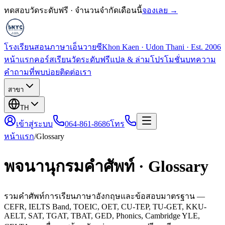
ทดสอบวัดระดับฟรี · จำนวนจำกัดเดือนนี้
จองเลย →
โรงเรียนสอนภาษาเอ็นวายซี
Khon Kaen · Udon Thani · Est. 2006
หน้าแรก
คอร์สเรียน
วัดระดับฟรี
แปล & ล่าม
โปรโมชั่น
บทความ
คำถามที่พบบ่อย
ติดต่อเรา
สาขา
TH
เข้าสู่ระบบ
064-861-8686
โทร
หน้าแรก
/
Glossary
พจนานุกรมคำศัพท์ · Glossary
รวมคำศัพท์การเรียนภาษาอังกฤษและข้อสอบมาตรฐาน —
CEFR, IELTS Band, TOEIC, OET, CU-TEP, TU-GET, KKU-
AELT, SAT, TGAT, TBAT, GED, Phonics, Cambridge YLE,