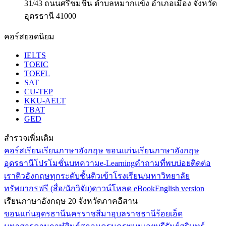
31/43 ถนนศรีชมชื่น ตำบลหมากแข้ง อำเภอเมือง จังหวัด
อุดรธานี 41000
คอร์สยอดนิยม
IELTS
TOEIC
TOEFL
SAT
CU-TEP
KKU-AELT
TBAT
GED
สำรวจเพิ่มเติม
คอร์สเรียน
เรียนภาษาอังกฤษ ขอนแก่น
เรียนภาษาอังกฤษ
อุดรธานี
โปรโมชั่น
บทความ
e-Learning
คำถามที่พบบ่อย
ติดต่อ
เรา
ติวอังกฤษทุกระดับชั้น
ติวเข้าโรงเรียน/มหาวิทยาลัย
ทรัพยากรฟรี (สื่อ/นักวิจัย)
ดาวน์โหลด eBook
English version
เรียนภาษาอังกฤษ 20 จังหวัดภาคอีสาน
ขอนแก่น
อุดรธานี
นครราชสีมา
อุบลราชธานี
ร้อยเอ็ด