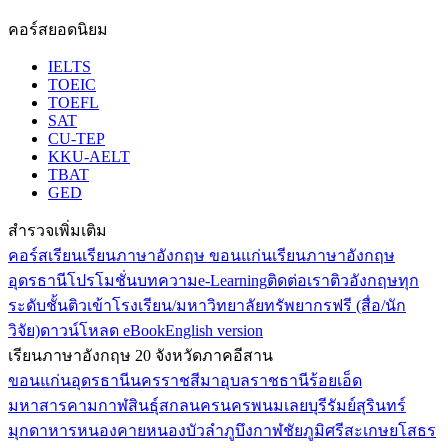
คอร์สยอดนิยม
IELTS
TOEIC
TOEFL
SAT
CU-TEP
KKU-AELT
TBAT
GED
สำรวจเพิ่มเติม
คอร์สเรียน
เรียนภาษาอังกฤษ ขอนแก่น
เรียนภาษาอังกฤษ
อุดรธานี
โปรโมชั่น
บทความ
e-Learning
ติดต่อเรา
ติวอังกฤษทุก
ระดับชั้น
ติวเข้าโรงเรียน/มหาวิทยาลัย
ทรัพยากรฟรี (สื่อ/นัก
วิจัย)
ดาวน์โหลด eBook
English version
เรียนภาษาอังกฤษ 20 จังหวัดภาคอีสาน
ขอนแก่น
อุดรธานี
นครราชสีมา
อุบลราชธานี
ร้อยเอ็ด
มหาสารคาม
กาฬสินธุ์
สกลนคร
นครพนม
เลย
บุรีรัมย์
สุรินทร์
มุกดาหาร
หนองคาย
หนองบัวลำภู
บึงกาฬ
ชัยภูมิ
ศรีสะเกษ
ยโสธร