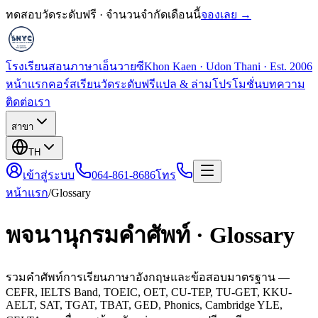
ทดสอบวัดระดับฟรี · จำนวนจำกัดเดือนนี้
จองเลย →
โรงเรียนสอนภาษาเอ็นวายซี
Khon Kaen · Udon Thani · Est. 2006
หน้าแรก
คอร์สเรียน
วัดระดับฟรี
แปล & ล่าม
โปรโมชั่น
บทความ
ติดต่อเรา
สาขา
TH
เข้าสู่ระบบ
064-861-8686
โทร
หน้าแรก
/
Glossary
พจนานุกรมคำศัพท์ · Glossary
รวมคำศัพท์การเรียนภาษาอังกฤษและข้อสอบมาตรฐาน —
CEFR, IELTS Band, TOEIC, OET, CU-TEP, TU-GET, KKU-
AELT, SAT, TGAT, TBAT, GED, Phonics, Cambridge YLE,