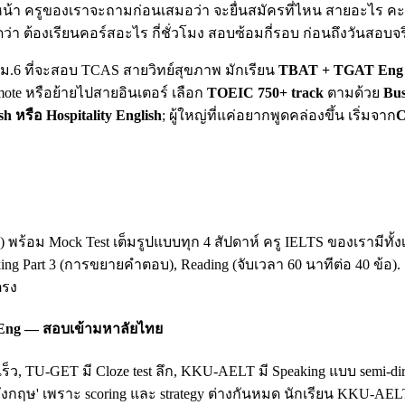
น้า ครูของเราจะถามก่อนเสมอว่า จะยื่นสมัครที่ไหน สายอะไร คะแน
ดว่า ต้องเรียนคอร์สอะไร กี่ชั่วโมง สอบซ้อมกี่รอบ ก่อนถึงวันสอบจร
ยน ม.6 ที่จะสอบ TCAS สายวิทย์สุขภาพ มักเรียน
TBAT + TGAT Eng 
mote หรือย้ายไปสายอินเตอร์ เลือก
TOEIC 750+ track
ตามด้วย
Bus
sh หรือ Hospitality English
; ผู้ใหญ่ที่แค่อยากพูดคล่องขึ้น เริ่มจาก
C
king) พร้อม Mock Test เต็มรูปแบบทุก 4 สัปดาห์ ครู IELTS ของเรามี
king Part 3 (การขยายคำตอบ), Reading (จับเวลา 60 นาทีต่อ 40 ข้อ)
ตรง
 Eng — สอบเข้ามหาลัยไทย
เร็ว, TU-GET มี Cloze test ลึก, KKU-AELT มี Speaking แบบ semi-
ฤษ' เพราะ scoring และ strategy ต่างกันหมด นักเรียน KKU-AEL