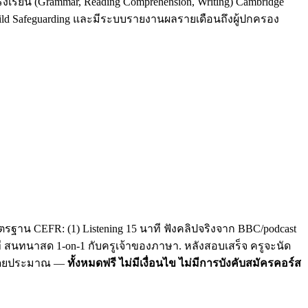
รงเรียน (Grammar, Reading Comprehension, Writing) Cambridge
Child Safeguarding และมีระบบรายงานผลรายเดือนถึงผู้ปกครอง
รฐาน CEFR: (1) Listening 15 นาที ฟังคลิปจริงจาก BBC/podcast
าที สนทนาสด 1-on-1 กับครูเจ้าของภาษา. หลังสอบเสร็จ ครูจะนัด
C โดยประมาณ —
ทั้งหมดฟรี ไม่มีเงื่อนไข ไม่มีการบังคับสมัครคอร์ส