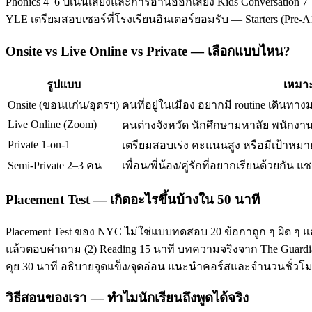
Phonics 4–6 ปีเน้นเสียงและการอ่านออกเสียง Kids Conversation 7–
YLE เตรียมสอบเซอร์ที่โรงเรียนอินเตอร์ยอมรับ — Starters (Pre-
Onsite vs Live Online vs Private — เลือกแบบไหน?
รูปแบบ
เหมาะ
Onsite (ขอนแก่น/อุดรฯ)
คนที่อยู่ในเมือง อยากมี routine เดินทาง
Live Online (Zoom)
คนต่างจังหวัด นักศึกษามหาลัย พนักงานท
Private 1-on-1
เตรียมสอบเร่ง คะแนนสูง หรือมีเป้าหมาย
Semi-Private 2–3 คน
เพื่อน/พี่น้อง/คู่รักที่อยากเรียนด้วยกัน แช
Placement Test — เกิดอะไรขึ้นบ้างใน 50 นาที
Placement Test ของ NYC ไม่ใช่แบบทดสอบ 20 ข้อกาถูก ๆ ผิด ๆ แ
แล้วตอบคำถาม (2) Reading 15 นาที บทความจริงจาก The Guardian/T
คุย 30 นาที อธิบายจุดแข็ง/จุดอ่อน แนะนำคอร์สและจำนวนชั่ว
วิธีสอนของเรา — ทำไมนักเรียนถึงพูดได้จริง