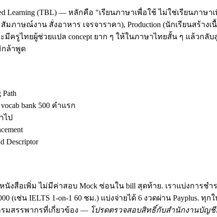
d Learning (TBL) — หลักคือ "เรียนภาษาเพื่อใช้ ไม่ใช่เรียนภาษาเพ
ัมภาษณ์งาน สั่งอาหาร เจรจาราคา), Production (นักเรียนสร้างเนื้อ
มีครูไทยผู้ช่วยแปล concept ยาก ๆ ให้ในภาษาไทยสั้น ๆ แล้วกลับสู
กล้าพูด
g Path
ง vocab bank 500 คำแรก
้าไป
acement
 Descriptor
นังสือเพิ่ม ไม่มีค่าสอบ Mock ซ่อนใน bill สุดท้าย. เราแบ่งการชำ
฿30,000 (เช่น IELTS 1-on-1 60 ชม.) แบ่งจ่ายได้ 6 งวดผ่าน Payplus.
มสรรพากรที่เกี่ยวข้อง —
โปรดตรวจสอบสิทธิ์กับสำนักงานบัญชีอ