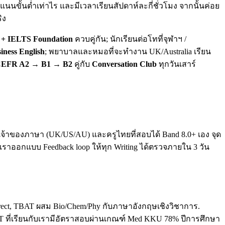
นขั้นต่ำเท่าไร และมีเวลาเรียนสัปดาห์ละกี่ชั่วโมง จากนั้นค่อย
ิง
+ IELTS Foundation
ควบคู่กัน; นักเรียนต่อโทที่จุฬาฯ /
iness English
; พยาบาลและหมอที่จะทำงาน UK/Australia เรียน
EFR A2 → B1 → B2
คู่กับ
Conversation Club
ทุกวันเสาร์
ทั้งเจ้าของภาษา (UK/US/AU) และครูไทยที่สอบได้ Band 8.0+ เอง จุด
. เราออกแบบ Feedback loop ให้ทุก Writing ได้ตรวจภายใน 3 วัน
direct, TBAT ผสม Bio/Chem/Phy กับภาษาอังกฤษเชิงวิชาการ.
T ที่เรียนกับเรามีอัตราสอบผ่านเกณฑ์ Med KKU 78% ปีการศึกษา