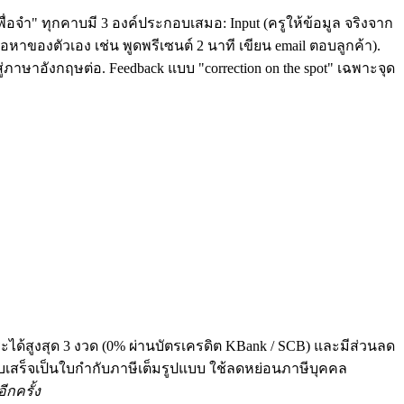
ื่อจำ" ทุกคาบมี 3 องค์ประกอบเสมอ: Input (ครูให้ข้อมูล จริงจาก
หาของตัวเอง เช่น พูดพรีเซนต์ 2 นาที เขียน email ตอบลูกค้า).
่ภาษาอังกฤษต่อ. Feedback แบบ "correction on the spot" เฉพาะจุด
ระได้สูงสุด 3 งวด (0% ผ่านบัตรเครดิต KBank / SCB) และมีส่วนลด
 ทุกใบเสร็จเป็นใบกำกับภาษีเต็มรูปแบบ ใช้ลดหย่อนภาษีบุคคล
ีกครั้ง