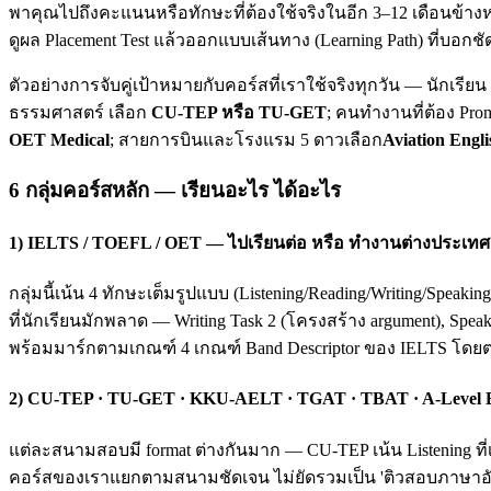
พาคุณไปถึงคะแนนหรือทักษะที่ต้องใช้จริงในอีก 3–12 เดือนข้างห
ดูผล Placement Test แล้วออกแบบเส้นทาง (Learning Path) ที่บอกชั
ตัวอย่างการจับคู่เป้าหมายกับคอร์สที่เราใช้จริงทุกวัน — นักเรี
ธรรมศาสตร์ เลือก
CU-TEP หรือ TU-GET
; คนทำงานที่ต้อง Pro
OET Medical
; สายการบินและโรงแรม 5 ดาวเลือก
Aviation Engli
6 กลุ่มคอร์สหลัก — เรียนอะไร ได้อะไร
1) IELTS / TOEFL / OET — ไปเรียนต่อ หรือ ทำงานต่างประเทศ
กลุ่มนี้เน้น 4 ทักษะเต็มรูปแบบ (Listening/Reading/Writing/Spea
ที่นักเรียนมักพลาด — Writing Task 2 (โครงสร้าง argument), Spea
พร้อมมาร์กตามเกณฑ์ 4 เกณฑ์ Band Descriptor ของ IELTS โดย
2) CU-TEP · TU-GET · KKU-AELT · TGAT · TBAT · A-Level
แต่ละสนามสอบมี format ต่างกันมาก — CU-TEP เน้น Listening ที่
คอร์สของเราแยกตามสนามชัดเจน ไม่ยัดรวมเป็น 'ติวสอบภาษาอังก