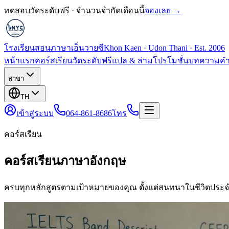
ทดสอบวัดระดับฟรี · จำนวนจำกัดเดือนนี้
จองเลย →
โรงเรียนสอนภาษาเอ็นวายซี
Khon Kaen · Udon Thani · Est. 2006
หน้าแรก
คอร์สเรียน
วัดระดับฟรี
แปล & ล่าม
โปรโมชั่น
บทความ
คำ
สาขา
TH
เข้าสู่ระบบ
064-861-8686
โทร
คอร์สเรียน
คอร์สเรียนภาษาอังกฤษ
ครบทุกหลักสูตรตามเป้าหมายของคุณ ตั้งแต่สนทนาในชีวิตประจ