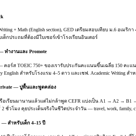
ck
ting + Math (English section), GED เตรียมสอบเทียบ ม.6 อเมริกา 
ับเด็กประถมที่ต้องมีใบเซอร์เข้าโรงเรียนอินเตอร์
ing — ทำงานและ Promote
อร์ส TOEIC 750+ ของเรารับประกันคะแนนขึ้นเฉลี่ย 150 คะแนนหลัง 3
ity English สำหรับโรงแรม 4–5 ดาว และเชฟ. Academic Writing สำหรั
rivate — ปูพื้นและพูดคล่อง
บ หรือเรียนมานานแล้วแต่ไม่กล้าพูด CEFR แบ่งเป็น A1 → A2 → B1
 2 ชั่วโมง คุยประเด็นจริงในชีวิตประจำวัน — travel, work, family
 — สำหรับเด็ก 4–15 ปี