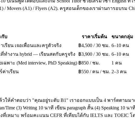
10 ปีเน้นพูดโต้ตอบและเกม School Tutor ช่วยเสริมวิชา English ที่โ
A1) / Movers (A1) / Flyers (A2). ครูสอนเด็กของเราผ่านการอบรม 
กับ
ราคาเริ่มต้น
ขนาดกลุ่ม
มาเรียน เจอเพื่อนและครูตัวจริง
฿4,500 / 30 ชม.
6–10 คน
ี่ทำงาน hybrid — เรียนสดกับครูจริง
฿3,900 / 30 ชม.
6–10 คน
เฉพาะ (Med interview, PhD Speaking)
฿850 / ชม.
1 คน
ร์ค่าเรียน
฿550 / คน / ชม.
2–3 คน
ล้วให้คำตอบว่า "คุณอยู่ระดับ B1" เราออกแบบเป็น 4 พาร์ตตามมาต
ime (3) Writing 10 นาที เขียน paragraph สั้น (4) Speaking 10 น
โมงที่เหมาะ พร้อมคะแนน CEFR ที่เทียบได้กับ IELTS และ TOEI