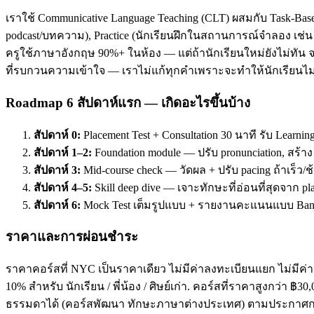
เราใช้ Communicative Language Teaching (CLT) ผสมกับ Task-Base
podcast/บทความ), Practice (นักเรียนฝึกในสถานการณ์จำลอง เช่น ส
ครูใช้ภาษาอังกฤษ 90%+ ในห้อง — แต่ถ้านักเรียนใหม่ยังไม่ทัน จะ
ที่รบกวนความเข้าใจ — เราไม่แก้ทุกคำเพราะจะทำให้นักเรียนไม่
Roadmap 6 สัปดาห์แรก — เกิดอะไรขึ้นบ้าง
สัปดาห์ 0:
Placement Test + Consultation 30 นาที รับ Learnin
สัปดาห์ 1–2:
Foundation module — ปรับ pronunciation, สร้า
สัปดาห์ 3:
Mid-course check — วัดผล + ปรับ pacing ถ้าเร็ว/ช
สัปดาห์ 4–5:
Skill deep dive — เจาะทักษะที่อ่อนที่สุดจาก pl
สัปดาห์ 6:
Mock Test เต็มรูปแบบ + รายงานคะแนนแบบ Band
ราคาและการผ่อนชำระ
ราคาคอร์สที่ NYC เป็นราคาเดียว ไม่มีค่าลงทะเบียนแยก ไม่มีค่าห
10% สำหรับ นักเรียน / พี่น้อง / ศิษย์เก่า. คอร์สที่ราคาสูงกว่า 
ธรรมดาได้ (คอร์สพัฒนา ทักษะภาษาต่างประเทศ) ตามประกาศกร