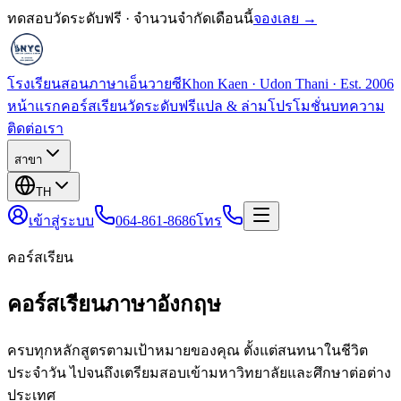
ทดสอบวัดระดับฟรี · จำนวนจำกัดเดือนนี้
จองเลย →
โรงเรียนสอนภาษาเอ็นวายซี
Khon Kaen · Udon Thani · Est. 2006
หน้าแรก
คอร์สเรียน
วัดระดับฟรี
แปล & ล่าม
โปรโมชั่น
บทความ
ติดต่อเรา
สาขา
TH
เข้าสู่ระบบ
064-861-8686
โทร
คอร์สเรียน
คอร์สเรียนภาษาอังกฤษ
ครบทุกหลักสูตรตามเป้าหมายของคุณ ตั้งแต่สนทนาในชีวิต
ประจำวัน ไปจนถึงเตรียมสอบเข้ามหาวิทยาลัยและศึกษาต่อต่าง
ประเทศ