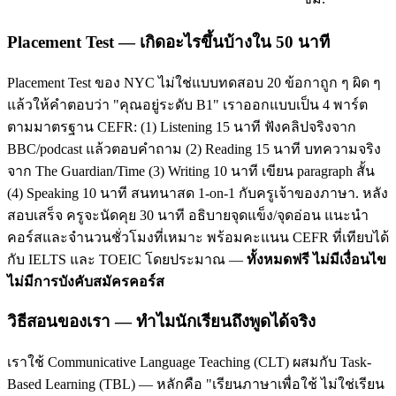
Placement Test — เกิดอะไรขึ้นบ้างใน 50 นาที
Placement Test ของ NYC ไม่ใช่แบบทดสอบ 20 ข้อกาถูก ๆ ผิด ๆ
แล้วให้คำตอบว่า "คุณอยู่ระดับ B1" เราออกแบบเป็น 4 พาร์ต
ตามมาตรฐาน CEFR: (1) Listening 15 นาที ฟังคลิปจริงจาก
BBC/podcast แล้วตอบคำถาม (2) Reading 15 นาที บทความจริง
จาก The Guardian/Time (3) Writing 10 นาที เขียน paragraph สั้น
(4) Speaking 10 นาที สนทนาสด 1-on-1 กับครูเจ้าของภาษา. หลัง
สอบเสร็จ ครูจะนัดคุย 30 นาที อธิบายจุดแข็ง/จุดอ่อน แนะนำ
คอร์สและจำนวนชั่วโมงที่เหมาะ พร้อมคะแนน CEFR ที่เทียบได้
กับ IELTS และ TOEIC โดยประมาณ —
ทั้งหมดฟรี ไม่มีเงื่อนไข
ไม่มีการบังคับสมัครคอร์ส
วิธีสอนของเรา — ทำไมนักเรียนถึงพูดได้จริง
เราใช้ Communicative Language Teaching (CLT) ผสมกับ Task-
Based Learning (TBL) — หลักคือ "เรียนภาษาเพื่อใช้ ไม่ใช่เรียน