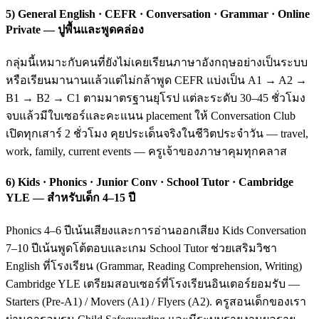
5) General English · CEFR · Conversation · Grammar · Online
Private — ปูพื้นและพูดคล่อง
กลุ่มนี้เหมาะกับคนที่ยังไม่เคยเรียนภาษาอังกฤษอย่างเป็นระบบ
หรือเรียนมานานแล้วแต่ไม่กล้าพูด CEFR แบ่งเป็น A1 → A2 →
B1 → B2 → C1 ตามมาตรฐานยุโรป แต่ละระดับ 30–45 ชั่วโมง
จบแล้วมีใบเซอร์และคะแนน placement ให้ Conversation Club
เปิดทุกเสาร์ 2 ชั่วโมง คุยประเด็นจริงในชีวิตประจำวัน — travel,
work, family, current events — ครูเจ้าของภาษาคุมทุกคลาส
6) Kids · Phonics · Junior Conv · School Tutor · Cambridge
YLE — สำหรับเด็ก 4–15 ปี
Phonics 4–6 ปีเน้นเสียงและการอ่านออกเสียง Kids Conversation
7–10 ปีเน้นพูดโต้ตอบและเกม School Tutor ช่วยเสริมวิชา
English ที่โรงเรียน (Grammar, Reading Comprehension, Writing)
Cambridge YLE เตรียมสอบเซอร์ที่โรงเรียนอินเตอร์ยอมรับ —
Starters (Pre-A1) / Movers (A1) / Flyers (A2). ครูสอนเด็กของเรา