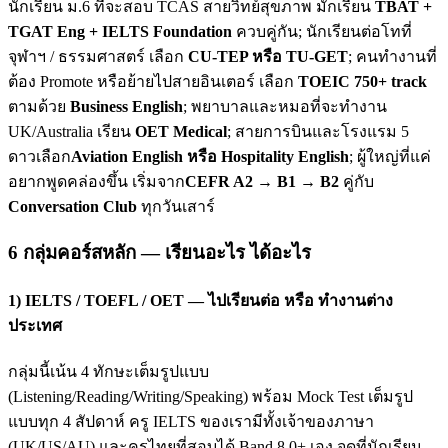
นักเรียน ม.6 ที่จะสอบ TCAS สายวิทย์สุขภาพ มักเรียน
TBAT +
TGAT Eng + IELTS Foundation
ควบคู่กัน; นักเรียนต่อโทที่
จุฬาฯ / ธรรมศาสตร์ เลือก
CU-TEP หรือ TU-GET
; คนทำงานที่
ต้อง Promote หรือย้ายไปสายอินเตอร์ เลือก
TOEIC 750+ track
ตามด้วย
Business English
; พยาบาลและหมอที่จะทำงาน
UK/Australia เรียน
OET Medical
; สายการบินและโรงแรม 5
ดาวเลือก
Aviation English หรือ Hospitality English
; ผู้ใหญ่ที่แค่
อยากพูดคล่องขึ้น เริ่มจาก
CEFR A2 → B1 → B2
คู่กับ
Conversation Club
ทุกวันเสาร์
6 กลุ่มคอร์สหลัก — เรียนอะไร ได้อะไร
1) IELTS / TOEFL / OET — ไปเรียนต่อ หรือ ทำงานต่าง
ประเทศ
กลุ่มนี้เน้น 4 ทักษะเต็มรูปแบบ
(Listening/Reading/Writing/Speaking) พร้อม Mock Test เต็มรูป
แบบทุก 4 สัปดาห์ ครู IELTS ของเรามีทั้งเจ้าของภาษา
(UK/US/AU) และครูไทยที่สอบได้ Band 8.0+ เอง จุดที่นักเรียน