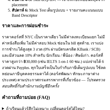
placement
สัปดาห์ 6:
Mock Test เต็มรูปแบบ + รายงานคะแนนแบบ
Band Descriptor
ราคาและการผ่อนชำระ
ราคาคอร์สที่ NYC เป็นราคาเดียว ไม่มีค่าลงทะเบียนแยก ไม่มี
ค่าหนังสือเพิ่ม ไม่มีค่าสอบ Mock ซ่อนใน bill สุดท้าย. เราแบ่ง
การชำระได้สูงสุด 3 งวด (0% ผ่านบัตรเครดิต KBank / SCB)
และมีส่วนลด 10% สำหรับ นักเรียน / พี่น้อง / ศิษย์เก่า. คอร์สที่
ราคาสูงกว่า ฿30,000 (เช่น IELTS 1-on-1 60 ชม.) แบ่งจ่ายได้ 6
งวดผ่าน Payplus. ทุกใบเสร็จเป็นใบกำกับภาษีเต็มรูปแบบ ใช้ลด
หย่อนภาษีบุคคลธรรมดาได้ (คอร์สพัฒนา ทักษะภาษาต่าง
ประเทศ) ตามประกาศกรมสรรพากรที่เกี่ยวข้อง —
โปรดตรวจ
สอบสิทธิ์กับสำนักงานบัญชีอีกครั้ง
คำถามที่ถามบ่อย (FAQ)
ถ้าเรียนแล้วรู้สึกไม่เหมาะ เปลี่ยนคอร์สได้ไหม?