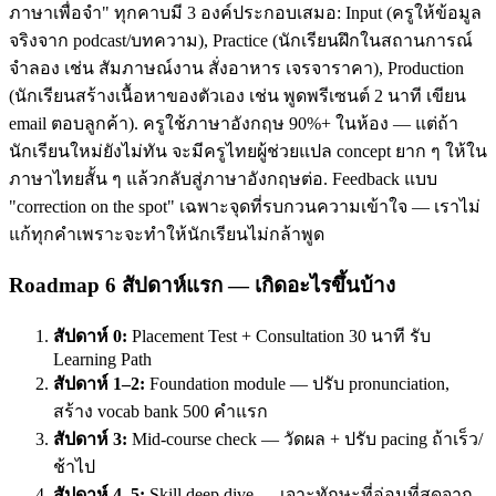
ภาษาเพื่อจำ" ทุกคาบมี 3 องค์ประกอบเสมอ: Input (ครูให้ข้อมูล
จริงจาก podcast/บทความ), Practice (นักเรียนฝึกในสถานการณ์
จำลอง เช่น สัมภาษณ์งาน สั่งอาหาร เจรจาราคา), Production
(นักเรียนสร้างเนื้อหาของตัวเอง เช่น พูดพรีเซนต์ 2 นาที เขียน
email ตอบลูกค้า). ครูใช้ภาษาอังกฤษ 90%+ ในห้อง — แต่ถ้า
นักเรียนใหม่ยังไม่ทัน จะมีครูไทยผู้ช่วยแปล concept ยาก ๆ ให้ใน
ภาษาไทยสั้น ๆ แล้วกลับสู่ภาษาอังกฤษต่อ. Feedback แบบ
"correction on the spot" เฉพาะจุดที่รบกวนความเข้าใจ — เราไม่
แก้ทุกคำเพราะจะทำให้นักเรียนไม่กล้าพูด
Roadmap 6 สัปดาห์แรก — เกิดอะไรขึ้นบ้าง
สัปดาห์ 0:
Placement Test + Consultation 30 นาที รับ
Learning Path
สัปดาห์ 1–2:
Foundation module — ปรับ pronunciation,
สร้าง vocab bank 500 คำแรก
สัปดาห์ 3:
Mid-course check — วัดผล + ปรับ pacing ถ้าเร็ว/
ช้าไป
สัปดาห์ 4–5:
Skill deep dive — เจาะทักษะที่อ่อนที่สุดจาก