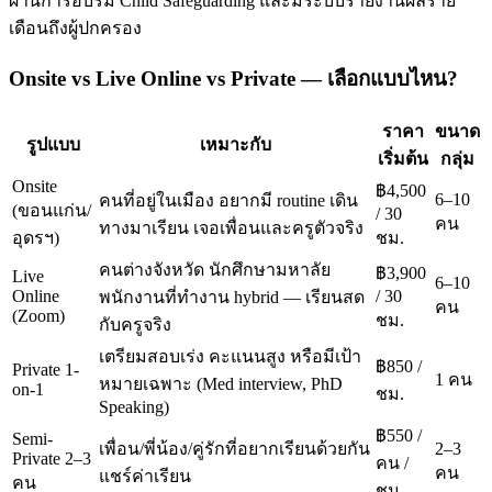
ผ่านการอบรม Child Safeguarding และมีระบบรายงานผลราย
เดือนถึงผู้ปกครอง
Onsite vs Live Online vs Private — เลือกแบบไหน?
ราคา
ขนาด
รูปแบบ
เหมาะกับ
เริ่มต้น
กลุ่ม
Onsite
฿4,500
6–10
คนที่อยู่ในเมือง อยากมี routine เดิน
(ขอนแก่น/
/ 30
คน
ทางมาเรียน เจอเพื่อนและครูตัวจริง
อุดรฯ)
ชม.
คนต่างจังหวัด นักศึกษามหาลัย
฿3,900
Live
6–10
Online
/ 30
พนักงานที่ทำงาน hybrid — เรียนสด
คน
(Zoom)
ชม.
กับครูจริง
เตรียมสอบเร่ง คะแนนสูง หรือมีเป้า
฿850 /
Private 1-
1 คน
หมายเฉพาะ (Med interview, PhD
on-1
ชม.
Speaking)
฿550 /
Semi-
เพื่อน/พี่น้อง/คู่รักที่อยากเรียนด้วยกัน
2–3
Private 2–3
คน /
คน
แชร์ค่าเรียน
คน
ชม.