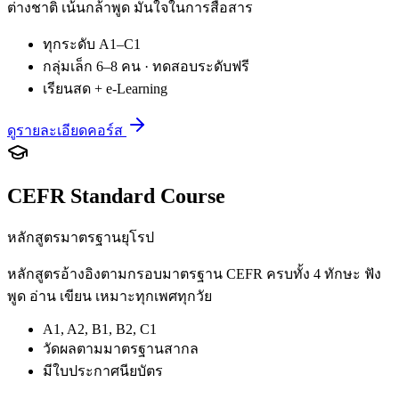
ต่างชาติ เน้นกล้าพูด มั่นใจในการสื่อสาร
ทุกระดับ A1–C1
กลุ่มเล็ก 6–8 คน · ทดสอบระดับฟรี
เรียนสด + e-Learning
ดูรายละเอียดคอร์ส
CEFR Standard Course
หลักสูตรมาตรฐานยุโรป
หลักสูตรอ้างอิงตามกรอบมาตรฐาน CEFR ครบทั้ง 4 ทักษะ ฟัง
พูด อ่าน เขียน เหมาะทุกเพศทุกวัย
A1, A2, B1, B2, C1
วัดผลตามมาตรฐานสากล
มีใบประกาศนียบัตร