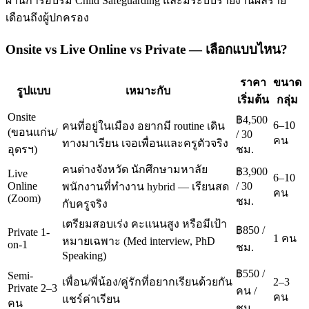
ผ่านการอบรม Child Safeguarding และมีระบบรายงานผลราย
เดือนถึงผู้ปกครอง
Onsite vs Live Online vs Private — เลือกแบบไหน?
ราคา
ขนาด
รูปแบบ
เหมาะกับ
เริ่มต้น
กลุ่ม
Onsite
฿4,500
6–10
คนที่อยู่ในเมือง อยากมี routine เดิน
(ขอนแก่น/
/ 30
คน
ทางมาเรียน เจอเพื่อนและครูตัวจริง
อุดรฯ)
ชม.
คนต่างจังหวัด นักศึกษามหาลัย
฿3,900
Live
6–10
Online
/ 30
พนักงานที่ทำงาน hybrid — เรียนสด
คน
(Zoom)
ชม.
กับครูจริง
เตรียมสอบเร่ง คะแนนสูง หรือมีเป้า
฿850 /
Private 1-
1 คน
หมายเฉพาะ (Med interview, PhD
on-1
ชม.
Speaking)
฿550 /
Semi-
เพื่อน/พี่น้อง/คู่รักที่อยากเรียนด้วยกัน
2–3
Private 2–3
คน /
คน
แชร์ค่าเรียน
คน
ชม.