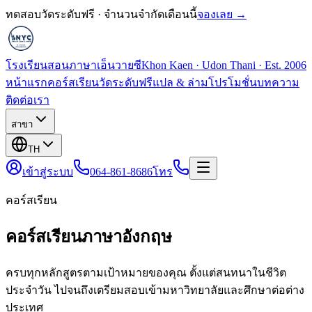
ทดสอบวัดระดับฟรี · จำนวนจำกัดเดือนนี้
จองเลย →
โรงเรียนสอนภาษาเอ็นวายซี
Khon Kaen · Udon Thani · Est. 2006
หน้าแรก
คอร์สเรียน
วัดระดับฟรี
แปล & ล่าม
โปรโมชั่น
บทความ
ติดต่อเรา
สาขา
TH
เข้าสู่ระบบ
064-861-8686
โทร
คอร์สเรียน
คอร์สเรียนภาษาอังกฤษ
ครบทุกหลักสูตรตามเป้าหมายของคุณ ตั้งแต่สนทนาในชีวิต
ประจำวัน ไปจนถึงเตรียมสอบเข้ามหาวิทยาลัยและศึกษาต่อต่าง
ประเทศ