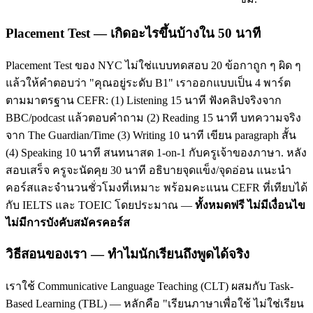
Placement Test — เกิดอะไรขึ้นบ้างใน 50 นาที
Placement Test ของ NYC ไม่ใช่แบบทดสอบ 20 ข้อกาถูก ๆ ผิด ๆ
แล้วให้คำตอบว่า "คุณอยู่ระดับ B1" เราออกแบบเป็น 4 พาร์ต
ตามมาตรฐาน CEFR: (1) Listening 15 นาที ฟังคลิปจริงจาก
BBC/podcast แล้วตอบคำถาม (2) Reading 15 นาที บทความจริง
จาก The Guardian/Time (3) Writing 10 นาที เขียน paragraph สั้น
(4) Speaking 10 นาที สนทนาสด 1-on-1 กับครูเจ้าของภาษา. หลัง
สอบเสร็จ ครูจะนัดคุย 30 นาที อธิบายจุดแข็ง/จุดอ่อน แนะนำ
คอร์สและจำนวนชั่วโมงที่เหมาะ พร้อมคะแนน CEFR ที่เทียบได้
กับ IELTS และ TOEIC โดยประมาณ —
ทั้งหมดฟรี ไม่มีเงื่อนไข
ไม่มีการบังคับสมัครคอร์ส
วิธีสอนของเรา — ทำไมนักเรียนถึงพูดได้จริง
เราใช้ Communicative Language Teaching (CLT) ผสมกับ Task-
Based Learning (TBL) — หลักคือ "เรียนภาษาเพื่อใช้ ไม่ใช่เรียน