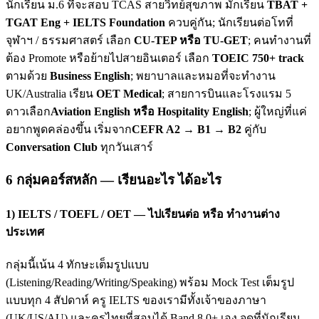
นักเรียน ม.6 ที่จะสอบ TCAS สายวิทย์สุขภาพ มักเรียน
TBAT +
TGAT Eng + IELTS Foundation
ควบคู่กัน; นักเรียนต่อโทที่
จุฬาฯ / ธรรมศาสตร์ เลือก
CU-TEP หรือ TU-GET
; คนทำงานที่
ต้อง Promote หรือย้ายไปสายอินเตอร์ เลือก
TOEIC 750+ track
ตามด้วย
Business English
; พยาบาลและหมอที่จะทำงาน
UK/Australia เรียน
OET Medical
; สายการบินและโรงแรม 5
ดาวเลือก
Aviation English หรือ Hospitality English
; ผู้ใหญ่ที่แค่
อยากพูดคล่องขึ้น เริ่มจาก
CEFR A2 → B1 → B2
คู่กับ
Conversation Club
ทุกวันเสาร์
6 กลุ่มคอร์สหลัก — เรียนอะไร ได้อะไร
1) IELTS / TOEFL / OET — ไปเรียนต่อ หรือ ทำงานต่าง
ประเทศ
กลุ่มนี้เน้น 4 ทักษะเต็มรูปแบบ
(Listening/Reading/Writing/Speaking) พร้อม Mock Test เต็มรูป
แบบทุก 4 สัปดาห์ ครู IELTS ของเรามีทั้งเจ้าของภาษา
(UK/US/AU) และครูไทยที่สอบได้ Band 8.0+ เอง จุดที่นักเรียน