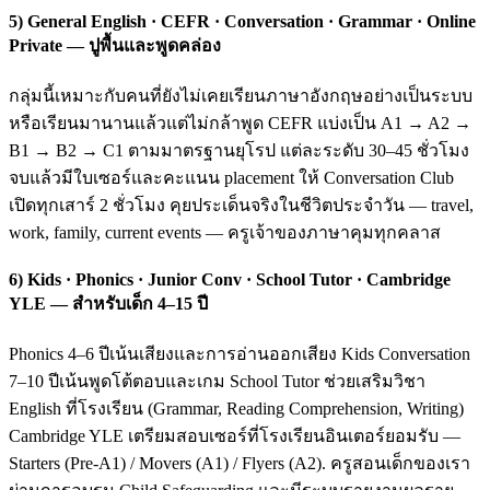
5) General English · CEFR · Conversation · Grammar · Online
Private — ปูพื้นและพูดคล่อง
กลุ่มนี้เหมาะกับคนที่ยังไม่เคยเรียนภาษาอังกฤษอย่างเป็นระบบ
หรือเรียนมานานแล้วแต่ไม่กล้าพูด CEFR แบ่งเป็น A1 → A2 →
B1 → B2 → C1 ตามมาตรฐานยุโรป แต่ละระดับ 30–45 ชั่วโมง
จบแล้วมีใบเซอร์และคะแนน placement ให้ Conversation Club
เปิดทุกเสาร์ 2 ชั่วโมง คุยประเด็นจริงในชีวิตประจำวัน — travel,
work, family, current events — ครูเจ้าของภาษาคุมทุกคลาส
6) Kids · Phonics · Junior Conv · School Tutor · Cambridge
YLE — สำหรับเด็ก 4–15 ปี
Phonics 4–6 ปีเน้นเสียงและการอ่านออกเสียง Kids Conversation
7–10 ปีเน้นพูดโต้ตอบและเกม School Tutor ช่วยเสริมวิชา
English ที่โรงเรียน (Grammar, Reading Comprehension, Writing)
Cambridge YLE เตรียมสอบเซอร์ที่โรงเรียนอินเตอร์ยอมรับ —
Starters (Pre-A1) / Movers (A1) / Flyers (A2). ครูสอนเด็กของเรา