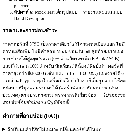
placement
สัปดาห์ 6:
Mock Test เต็มรูปแบบ + รายงานคะแนนแบบ
Band Descriptor
ราคาและการผ่อนชำระ
ราคาคอร์สที่ NYC เป็นราคาเดียว ไม่มีค่าลงทะเบียนแยก ไม่มี
ค่าหนังสือเพิ่ม ไม่มีค่าสอบ Mock ซ่อนใน bill สุดท้าย. เราแบ่ง
การชำระได้สูงสุด 3 งวด (0% ผ่านบัตรเครดิต KBank / SCB)
และมีส่วนลด 10% สำหรับ นักเรียน / พี่น้อง / ศิษย์เก่า. คอร์สที่
ราคาสูงกว่า ฿30,000 (เช่น IELTS 1-on-1 60 ชม.) แบ่งจ่ายได้ 6
งวดผ่าน Payplus. ทุกใบเสร็จเป็นใบกำกับภาษีเต็มรูปแบบ ใช้ลด
หย่อนภาษีบุคคลธรรมดาได้ (คอร์สพัฒนา ทักษะภาษาต่าง
ประเทศ) ตามประกาศกรมสรรพากรที่เกี่ยวข้อง —
โปรดตรวจ
สอบสิทธิ์กับสำนักงานบัญชีอีกครั้ง
คำถามที่ถามบ่อย (FAQ)
ถ้าเรียนแล้วรู้สึกไม่เหมาะ เปลี่ยนคอร์สได้ไหม?