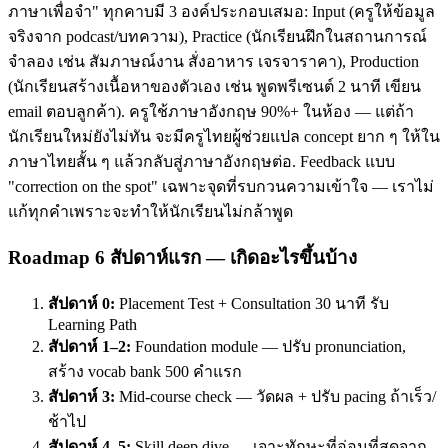
ภาษาเพื่อจำ" ทุกคาบมี 3 องค์ประกอบเสมอ: Input (ครูให้ข้อมูล
จริงจาก podcast/บทความ), Practice (นักเรียนฝึกในสถานการณ์
จำลอง เช่น สัมภาษณ์งาน สั่งอาหาร เจรจาราคา), Production
(นักเรียนสร้างเนื้อหาของตัวเอง เช่น พูดพรีเซนต์ 2 นาที เขียน
email ตอบลูกค้า). ครูใช้ภาษาอังกฤษ 90%+ ในห้อง — แต่ถ้า
นักเรียนใหม่ยังไม่ทัน จะมีครูไทยผู้ช่วยแปล concept ยาก ๆ ให้ใน
ภาษาไทยสั้น ๆ แล้วกลับสู่ภาษาอังกฤษต่อ. Feedback แบบ
"correction on the spot" เฉพาะจุดที่รบกวนความเข้าใจ — เราไม่
แก้ทุกคำเพราะจะทำให้นักเรียนไม่กล้าพูด
Roadmap 6 สัปดาห์แรก — เกิดอะไรขึ้นบ้าง
สัปดาห์ 0:
Placement Test + Consultation 30 นาที รับ
Learning Path
สัปดาห์ 1–2:
Foundation module — ปรับ pronunciation,
สร้าง vocab bank 500 คำแรก
สัปดาห์ 3:
Mid-course check — วัดผล + ปรับ pacing ถ้าเร็ว/
ช้าไป
สัปดาห์ 4–5:
Skill deep dive — เจาะทักษะที่อ่อนที่สุดจาก