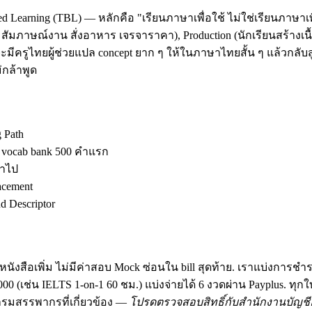
d Learning (TBL) — หลักคือ "เรียนภาษาเพื่อใช้ ไม่ใช่เรียนภาษาเพ
ัมภาษณ์งาน สั่งอาหาร เจรจาราคา), Production (นักเรียนสร้างเนื้อ
มีครูไทยผู้ช่วยแปล concept ยาก ๆ ให้ในภาษาไทยสั้น ๆ แล้วกลับสู
กล้าพูด
g Path
ง vocab bank 500 คำแรก
้าไป
acement
 Descriptor
นังสือเพิ่ม ไม่มีค่าสอบ Mock ซ่อนใน bill สุดท้าย. เราแบ่งการชำ
฿30,000 (เช่น IELTS 1-on-1 60 ชม.) แบ่งจ่ายได้ 6 งวดผ่าน Payplus.
มสรรพากรที่เกี่ยวข้อง —
โปรดตรวจสอบสิทธิ์กับสำนักงานบัญชีอ