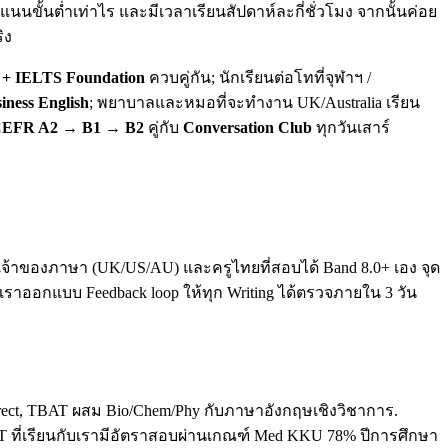
นขั้นต่ำเท่าไร และมีเวลาเรียนสัปดาห์ละกี่ชั่วโมง จากนั้นค่อย
ิง
+ IELTS Foundation
ควบคู่กัน; นักเรียนต่อโทที่จุฬาฯ /
iness English
; พยาบาลและหมอที่จะทำงาน UK/Australia เรียน
EFR A2 → B1 → B2
คู่กับ
Conversation Club
ทุกวันเสาร์
ทั้งเจ้าของภาษา (UK/US/AU) และครูไทยที่สอบได้ Band 8.0+ เอง จุด
. เราออกแบบ Feedback loop ให้ทุก Writing ได้ตรวจภายใน 3 วัน
direct, TBAT ผสม Bio/Chem/Phy กับภาษาอังกฤษเชิงวิชาการ.
T ที่เรียนกับเรามีอัตราสอบผ่านเกณฑ์ Med KKU 78% ปีการศึกษา