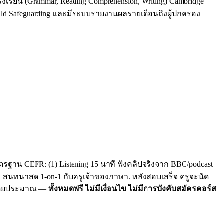
รงเรียน (Grammar, Reading Comprehension, Writing) Cambridge
Child Safeguarding และมีระบบรายงานผลรายเดือนถึงผู้ปกครอง
รฐาน CEFR: (1) Listening 15 นาที ฟังคลิปจริงจาก BBC/podcast
าที สนทนาสด 1-on-1 กับครูเจ้าของภาษา. หลังสอบเสร็จ ครูจะนัด
C โดยประมาณ —
ทั้งหมดฟรี ไม่มีเงื่อนไข ไม่มีการบังคับสมัครคอร์ส