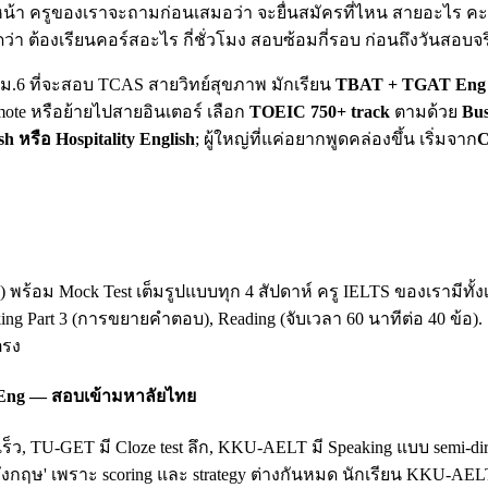
น้า ครูของเราจะถามก่อนเสมอว่า จะยื่นสมัครที่ไหน สายอะไร คะแน
ดว่า ต้องเรียนคอร์สอะไร กี่ชั่วโมง สอบซ้อมกี่รอบ ก่อนถึงวันสอบจร
ยน ม.6 ที่จะสอบ TCAS สายวิทย์สุขภาพ มักเรียน
TBAT + TGAT Eng 
mote หรือย้ายไปสายอินเตอร์ เลือก
TOEIC 750+ track
ตามด้วย
Bus
sh หรือ Hospitality English
; ผู้ใหญ่ที่แค่อยากพูดคล่องขึ้น เริ่มจาก
C
king) พร้อม Mock Test เต็มรูปแบบทุก 4 สัปดาห์ ครู IELTS ของเรามี
king Part 3 (การขยายคำตอบ), Reading (จับเวลา 60 นาทีต่อ 40 ข้อ)
ตรง
 Eng — สอบเข้ามหาลัยไทย
เร็ว, TU-GET มี Cloze test ลึก, KKU-AELT มี Speaking แบบ semi-
ฤษ' เพราะ scoring และ strategy ต่างกันหมด นักเรียน KKU-AEL