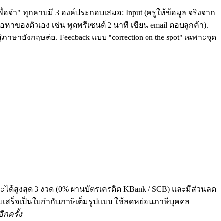
ื่อจำ" ทุกคาบมี 3 องค์ประกอบเสมอ: Input (ครูให้ข้อมูล จริงจาก
หาของตัวเอง เช่น พูดพรีเซนต์ 2 นาที เขียน email ตอบลูกค้า).
่ภาษาอังกฤษต่อ. Feedback แบบ "correction on the spot" เฉพาะจุด
ระได้สูงสุด 3 งวด (0% ผ่านบัตรเครดิต KBank / SCB) และมีส่วนลด
 ทุกใบเสร็จเป็นใบกำกับภาษีเต็มรูปแบบ ใช้ลดหย่อนภาษีบุคคล
ีกครั้ง