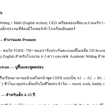
ck
ting + Math (English section), GED เตรียมสอบเทียบ ม.6 อเมริกา 
ับเด็กประถมที่ต้องมีใบเซอร์เข้าโรงเรียนอินเตอร์
ing — ทำงานและ Promote
อร์ส TOEIC 750+ ของเรารับประกันคะแนนขึ้นเฉลี่ย 150 คะแนนหลัง 3
ity English สำหรับโรงแรม 4–5 ดาว และเชฟ. Academic Writing สำหรั
rivate — ปูพื้นและพูดคล่อง
บ หรือเรียนมานานแล้วแต่ไม่กล้าพูด CEFR แบ่งเป็น A1 → A2 → B1
 2 ชั่วโมง คุยประเด็นจริงในชีวิตประจำวัน — travel, work, family
 — สำหรับเด็ก 4–15 ปี