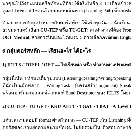
พาคุณไปถึงคะแนนหรือทักษะที่ต้องใช้จริงในอีก 3–12 เดือนข้างห
ดูผล Placement Test แล้วออกแบบเส้นทาง (Learning Path) ที่บอกชั
ตัวอย่างการจับคู่เป้าหมายกับคอร์สที่เราใช้จริงทุกวัน — นักเรี
ธรรมศาสตร์ เลือก
CU-TEP หรือ TU-GET
; คนทำงานที่ต้อง Pro
OET Medical
; สายการบินและโรงแรม 5 ดาวเลือก
Aviation Engli
6 กลุ่มคอร์สหลัก — เรียนอะไร ได้อะไร
1) IELTS / TOEFL / OET — ไปเรียนต่อ หรือ ทำงานต่างประเทศ
กลุ่มนี้เน้น 4 ทักษะเต็มรูปแบบ (Listening/Reading/Writing/Spea
ที่นักเรียนมักพลาด — Writing Task 2 (โครงสร้าง argument), Spea
พร้อมมาร์กตามเกณฑ์ 4 เกณฑ์ Band Descriptor ของ IELTS โดย
2) CU-TEP · TU-GET · KKU-AELT · TGAT · TBAT · A-Level
แต่ละสนามสอบมี format ต่างกันมาก — CU-TEP เน้น Listening ที่
คอร์สของเราแยกตามสนามชัดเจน ไม่ยัดรวมเป็น 'ติวสอบภาษาอังก