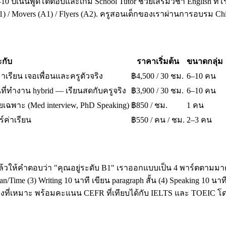
10 ปีเน้นพูดโต้ตอบและเกม School Tutor ช่วยเสริมวิชา English ที่โ
A1) / Movers (A1) / Flyers (A2). ครูสอนเด็กของเราผ่านการอบรม 
กับ
ราคาเริ่มต้น
ขนาดกลุ่ม
มาเรียน เจอเพื่อนและครูตัวจริง
฿4,500 / 30 ชม.
6–10 คน
ี่ทำงาน hybrid — เรียนสดกับครูจริง
฿3,900 / 30 ชม.
6–10 คน
เฉพาะ (Med interview, PhD Speaking)
฿850 / ชม.
1 คน
ร์ค่าเรียน
฿550 / คน / ชม.
2–3 คน
ล้วให้คำตอบว่า "คุณอยู่ระดับ B1" เราออกแบบเป็น 4 พาร์ตตามมาต
ime (3) Writing 10 นาที เขียน paragraph สั้น (4) Speaking 10 น
โมงที่เหมาะ พร้อมคะแนน CEFR ที่เทียบได้กับ IELTS และ TOEI