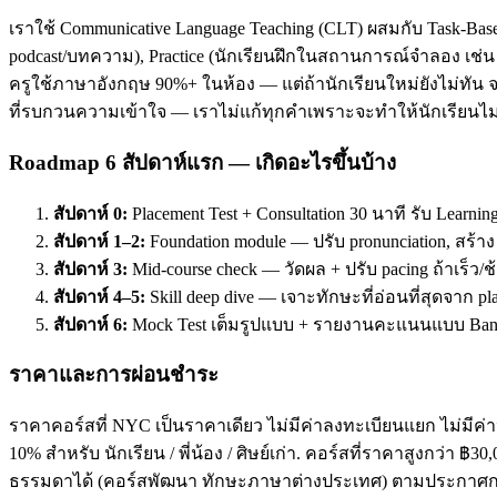
เราใช้ Communicative Language Teaching (CLT) ผสมกับ Task-Base
podcast/บทความ), Practice (นักเรียนฝึกในสถานการณ์จำลอง เช่น ส
ครูใช้ภาษาอังกฤษ 90%+ ในห้อง — แต่ถ้านักเรียนใหม่ยังไม่ทัน จะ
ที่รบกวนความเข้าใจ — เราไม่แก้ทุกคำเพราะจะทำให้นักเรียนไม่
Roadmap 6 สัปดาห์แรก — เกิดอะไรขึ้นบ้าง
สัปดาห์ 0:
Placement Test + Consultation 30 นาที รับ Learnin
สัปดาห์ 1–2:
Foundation module — ปรับ pronunciation, สร้า
สัปดาห์ 3:
Mid-course check — วัดผล + ปรับ pacing ถ้าเร็ว/ช
สัปดาห์ 4–5:
Skill deep dive — เจาะทักษะที่อ่อนที่สุดจาก pl
สัปดาห์ 6:
Mock Test เต็มรูปแบบ + รายงานคะแนนแบบ Band
ราคาและการผ่อนชำระ
ราคาคอร์สที่ NYC เป็นราคาเดียว ไม่มีค่าลงทะเบียนแยก ไม่มีค่าห
10% สำหรับ นักเรียน / พี่น้อง / ศิษย์เก่า. คอร์สที่ราคาสูงกว่า 
ธรรมดาได้ (คอร์สพัฒนา ทักษะภาษาต่างประเทศ) ตามประกาศกร