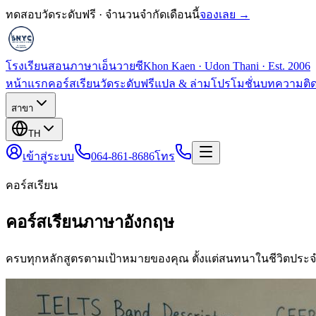
ทดสอบวัดระดับฟรี · จำนวนจำกัดเดือนนี้
จองเลย →
โรงเรียนสอนภาษาเอ็นวายซี
Khon Kaen · Udon Thani · Est. 2006
หน้าแรก
คอร์สเรียน
วัดระดับฟรี
แปล & ล่าม
โปรโมชั่น
บทความ
ติ
สาขา
TH
เข้าสู่ระบบ
064-861-8686
โทร
คอร์สเรียน
คอร์สเรียนภาษาอังกฤษ
ครบทุกหลักสูตรตามเป้าหมายของคุณ ตั้งแต่สนทนาในชีวิตประจ