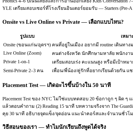
Phonics 4–6 ปีเน้นเสียงและการอ่านออกเสียง Kids Conversation 7–
YLE เตรียมสอบเซอร์ที่โรงเรียนอินเตอร์ยอมรับ — Starters (Pre-
Onsite vs Live Online vs Private — เลือกแบบไหน?
รูปแบบ
เหมาะ
Onsite (ขอนแก่น/อุดรฯ)
คนที่อยู่ในเมือง อยากมี routine เดินทาง
Live Online (Zoom)
คนต่างจังหวัด นักศึกษามหาลัย พนักงานท
Private 1-on-1
เตรียมสอบเร่ง คะแนนสูง หรือมีเป้าหมาย
Semi-Private 2–3 คน
เพื่อน/พี่น้อง/คู่รักที่อยากเรียนด้วยกัน แช
Placement Test — เกิดอะไรขึ้นบ้างใน 50 นาที
Placement Test ของ NYC ไม่ใช่แบบทดสอบ 20 ข้อกาถูก ๆ ผิด ๆ แ
แล้วตอบคำถาม (2) Reading 15 นาที บทความจริงจาก The Guardian/T
คุย 30 นาที อธิบายจุดแข็ง/จุดอ่อน แนะนำคอร์สและจำนวนชั่ว
วิธีสอนของเรา — ทำไมนักเรียนถึงพูดได้จริง