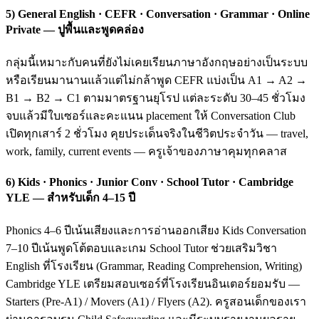
5) General English · CEFR · Conversation · Grammar · Online
Private — ปูพื้นและพูดคล่อง
กลุ่มนี้เหมาะกับคนที่ยังไม่เคยเรียนภาษาอังกฤษอย่างเป็นระบบ
หรือเรียนมานานแล้วแต่ไม่กล้าพูด CEFR แบ่งเป็น A1 → A2 →
B1 → B2 → C1 ตามมาตรฐานยุโรป แต่ละระดับ 30–45 ชั่วโมง
จบแล้วมีใบเซอร์และคะแนน placement ให้ Conversation Club
เปิดทุกเสาร์ 2 ชั่วโมง คุยประเด็นจริงในชีวิตประจำวัน — travel,
work, family, current events — ครูเจ้าของภาษาคุมทุกคลาส
6) Kids · Phonics · Junior Conv · School Tutor · Cambridge
YLE — สำหรับเด็ก 4–15 ปี
Phonics 4–6 ปีเน้นเสียงและการอ่านออกเสียง Kids Conversation
7–10 ปีเน้นพูดโต้ตอบและเกม School Tutor ช่วยเสริมวิชา
English ที่โรงเรียน (Grammar, Reading Comprehension, Writing)
Cambridge YLE เตรียมสอบเซอร์ที่โรงเรียนอินเตอร์ยอมรับ —
Starters (Pre-A1) / Movers (A1) / Flyers (A2). ครูสอนเด็กของเรา