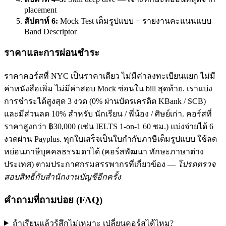
placement
สัปดาห์ 6:
Mock Test เต็มรูปแบบ + รายงานคะแนนแบบ
Band Descriptor
ราคาและการผ่อนชำระ
ราคาคอร์สที่ NYC เป็นราคาเดียว ไม่มีค่าลงทะเบียนแยก ไม่มี
ค่าหนังสือเพิ่ม ไม่มีค่าสอบ Mock ซ่อนใน bill สุดท้าย. เราแบ่ง
การชำระได้สูงสุด 3 งวด (0% ผ่านบัตรเครดิต KBank / SCB)
และมีส่วนลด 10% สำหรับ นักเรียน / พี่น้อง / ศิษย์เก่า. คอร์สที่
ราคาสูงกว่า ฿30,000 (เช่น IELTS 1-on-1 60 ชม.) แบ่งจ่ายได้ 6
งวดผ่าน Payplus. ทุกใบเสร็จเป็นใบกำกับภาษีเต็มรูปแบบ ใช้ลด
หย่อนภาษีบุคคลธรรมดาได้ (คอร์สพัฒนา ทักษะภาษาต่าง
ประเทศ) ตามประกาศกรมสรรพากรที่เกี่ยวข้อง —
โปรดตรวจ
สอบสิทธิ์กับสำนักงานบัญชีอีกครั้ง
คำถามที่ถามบ่อย (FAQ)
ถ้าเรียนแล้วรู้สึกไม่เหมาะ เปลี่ยนคอร์สได้ไหม?