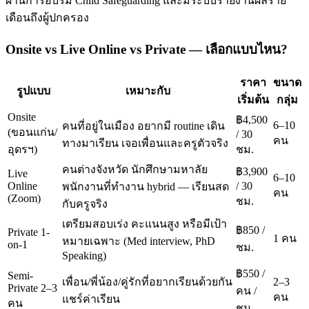
ผ่านการอบรม Child Safeguarding และมีระบบรายงานผลราย
เดือนถึงผู้ปกครอง
Onsite vs Live Online vs Private — เลือกแบบไหน?
ราคา
ขนาด
รูปแบบ
เหมาะกับ
เริ่มต้น
กลุ่ม
Onsite
฿4,500
6–10
คนที่อยู่ในเมือง อยากมี routine เดิน
(ขอนแก่น/
/ 30
คน
ทางมาเรียน เจอเพื่อนและครูตัวจริง
อุดรฯ)
ชม.
คนต่างจังหวัด นักศึกษามหาลัย
฿3,900
Live
6–10
Online
/ 30
พนักงานที่ทำงาน hybrid — เรียนสด
คน
(Zoom)
ชม.
กับครูจริง
เตรียมสอบเร่ง คะแนนสูง หรือมีเป้า
฿850 /
Private 1-
1 คน
หมายเฉพาะ (Med interview, PhD
on-1
ชม.
Speaking)
฿550 /
Semi-
เพื่อน/พี่น้อง/คู่รักที่อยากเรียนด้วยกัน
2–3
Private 2–3
คน /
คน
แชร์ค่าเรียน
คน
ชม.