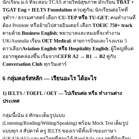
นักเรียน ม.6 ที่จะสอบ TCAS สายวิทย์สุขภาพ มักเรียน
TBAT +
TGAT Eng + IELTS Foundation
ควบคู่กัน; นักเรียนต่อโทที่
จุฬาฯ / ธรรมศาสตร์ เลือก
CU-TEP หรือ TU-GET
; คนทำงานที่
ต้อง Promote หรือย้ายไปสายอินเตอร์ เลือก
TOEIC 750+ track
ตามด้วย
Business English
; พยาบาลและหมอที่จะทำงาน
UK/Australia เรียน
OET Medical
; สายการบินและโรงแรม 5
ดาวเลือก
Aviation English หรือ Hospitality English
; ผู้ใหญ่ที่แค่
อยากพูดคล่องขึ้น เริ่มจาก
CEFR A2 → B1 → B2
คู่กับ
Conversation Club
ทุกวันเสาร์
6 กลุ่มคอร์สหลัก — เรียนอะไร ได้อะไร
1) IELTS / TOEFL / OET — ไปเรียนต่อ หรือ ทำงานต่าง
ประเทศ
กลุ่มนี้เน้น 4 ทักษะเต็มรูปแบบ
(Listening/Reading/Writing/Speaking) พร้อม Mock Test เต็มรูป
แบบทุก 4 สัปดาห์ ครู IELTS ของเรามีทั้งเจ้าของภาษา
(UK/US/AU) และครูไทยที่สอบได้ Band 8.0+ เอง จุดที่นักเรียน