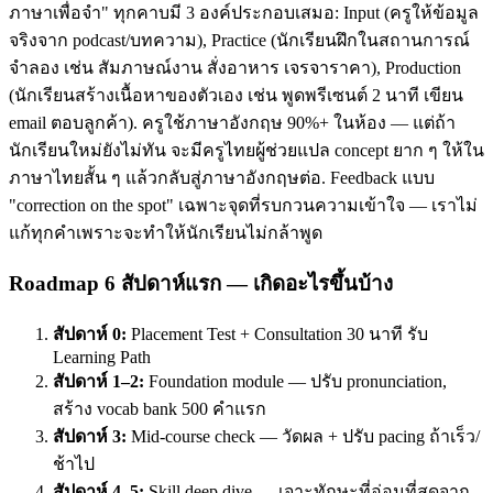
ภาษาเพื่อจำ" ทุกคาบมี 3 องค์ประกอบเสมอ: Input (ครูให้ข้อมูล
จริงจาก podcast/บทความ), Practice (นักเรียนฝึกในสถานการณ์
จำลอง เช่น สัมภาษณ์งาน สั่งอาหาร เจรจาราคา), Production
(นักเรียนสร้างเนื้อหาของตัวเอง เช่น พูดพรีเซนต์ 2 นาที เขียน
email ตอบลูกค้า). ครูใช้ภาษาอังกฤษ 90%+ ในห้อง — แต่ถ้า
นักเรียนใหม่ยังไม่ทัน จะมีครูไทยผู้ช่วยแปล concept ยาก ๆ ให้ใน
ภาษาไทยสั้น ๆ แล้วกลับสู่ภาษาอังกฤษต่อ. Feedback แบบ
"correction on the spot" เฉพาะจุดที่รบกวนความเข้าใจ — เราไม่
แก้ทุกคำเพราะจะทำให้นักเรียนไม่กล้าพูด
Roadmap 6 สัปดาห์แรก — เกิดอะไรขึ้นบ้าง
สัปดาห์ 0:
Placement Test + Consultation 30 นาที รับ
Learning Path
สัปดาห์ 1–2:
Foundation module — ปรับ pronunciation,
สร้าง vocab bank 500 คำแรก
สัปดาห์ 3:
Mid-course check — วัดผล + ปรับ pacing ถ้าเร็ว/
ช้าไป
สัปดาห์ 4–5:
Skill deep dive — เจาะทักษะที่อ่อนที่สุดจาก