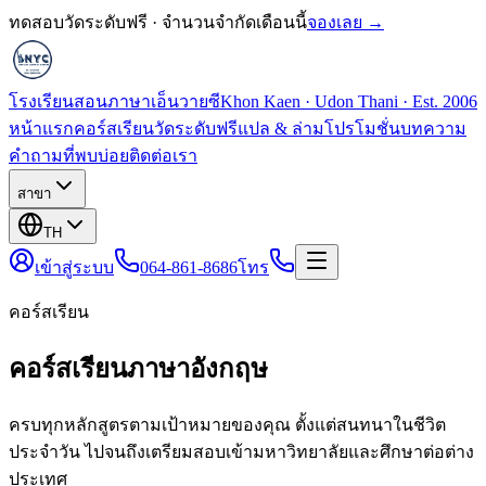
ทดสอบวัดระดับฟรี · จำนวนจำกัดเดือนนี้
จองเลย →
โรงเรียนสอนภาษาเอ็นวายซี
Khon Kaen · Udon Thani · Est. 2006
หน้าแรก
คอร์สเรียน
วัดระดับฟรี
แปล & ล่าม
โปรโมชั่น
บทความ
คำถามที่พบบ่อย
ติดต่อเรา
สาขา
TH
เข้าสู่ระบบ
064-861-8686
โทร
คอร์สเรียน
คอร์สเรียนภาษาอังกฤษ
ครบทุกหลักสูตรตามเป้าหมายของคุณ ตั้งแต่สนทนาในชีวิต
ประจำวัน ไปจนถึงเตรียมสอบเข้ามหาวิทยาลัยและศึกษาต่อต่าง
ประเทศ