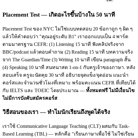
Placement Test — เกิดอะไรขึ้นบ้างใน 50 นาที
Placement Test ของ NYC ไม่ใช่แบบทดสอบ 20 ข้อกาถูก ๆ ผิด ๆ
แล้วให้คำตอบว่า "คุณอยู่ระดับ B1" เราออกแบบเป็น 4 พาร์ต
ตามมาตรฐาน CEFR: (1) Listening 15 นาที ฟังคลิปจริงจาก
BBC/podcast แล้วตอบคำถาม (2) Reading 15 นาที บทความจริง
จาก The Guardian/Time (3) Writing 10 นาที เขียน paragraph สั้น
(4) Speaking 10 นาที สนทนาสด 1-on-1 กับครูเจ้าของภาษา. หลัง
สอบเสร็จ ครูจะนัดคุย 30 นาที อธิบายจุดแข็ง/จุดอ่อน แนะนำ
คอร์สและจำนวนชั่วโมงที่เหมาะ พร้อมคะแนน CEFR ที่เทียบได้
กับ IELTS และ TOEIC โดยประมาณ —
ทั้งหมดฟรี ไม่มีเงื่อนไข
ไม่มีการบังคับสมัครคอร์ส
วิธีสอนของเรา — ทำไมนักเรียนถึงพูดได้จริง
เราใช้ Communicative Language Teaching (CLT) ผสมกับ Task-
Based Learning (TBL) — หลักคือ "เรียนภาษาเพื่อใช้ ไม่ใช่เรียน