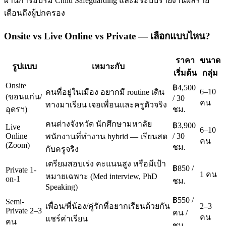
ผ่านการอบรม Child Safeguarding และมีระบบรายงานผลราย
เดือนถึงผู้ปกครอง
Onsite vs Live Online vs Private — เลือกแบบไหน?
ราคา
ขนาด
รูปแบบ
เหมาะกับ
เริ่มต้น
กลุ่ม
Onsite
฿4,500
6–10
คนที่อยู่ในเมือง อยากมี routine เดิน
(ขอนแก่น/
/ 30
คน
ทางมาเรียน เจอเพื่อนและครูตัวจริง
อุดรฯ)
ชม.
คนต่างจังหวัด นักศึกษามหาลัย
฿3,900
Live
6–10
Online
/ 30
พนักงานที่ทำงาน hybrid — เรียนสด
คน
(Zoom)
ชม.
กับครูจริง
เตรียมสอบเร่ง คะแนนสูง หรือมีเป้า
฿850 /
Private 1-
1 คน
หมายเฉพาะ (Med interview, PhD
on-1
ชม.
Speaking)
฿550 /
Semi-
เพื่อน/พี่น้อง/คู่รักที่อยากเรียนด้วยกัน
2–3
Private 2–3
คน /
คน
แชร์ค่าเรียน
คน
ชม.