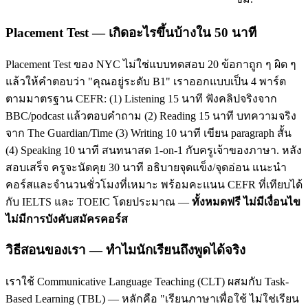
Placement Test — เกิดอะไรขึ้นบ้างใน 50 นาที
Placement Test ของ NYC ไม่ใช่แบบทดสอบ 20 ข้อกาถูก ๆ ผิด ๆ
แล้วให้คำตอบว่า "คุณอยู่ระดับ B1" เราออกแบบเป็น 4 พาร์ต
ตามมาตรฐาน CEFR: (1) Listening 15 นาที ฟังคลิปจริงจาก
BBC/podcast แล้วตอบคำถาม (2) Reading 15 นาที บทความจริง
จาก The Guardian/Time (3) Writing 10 นาที เขียน paragraph สั้น
(4) Speaking 10 นาที สนทนาสด 1-on-1 กับครูเจ้าของภาษา. หลัง
สอบเสร็จ ครูจะนัดคุย 30 นาที อธิบายจุดแข็ง/จุดอ่อน แนะนำ
คอร์สและจำนวนชั่วโมงที่เหมาะ พร้อมคะแนน CEFR ที่เทียบได้
กับ IELTS และ TOEIC โดยประมาณ —
ทั้งหมดฟรี ไม่มีเงื่อนไข
ไม่มีการบังคับสมัครคอร์ส
วิธีสอนของเรา — ทำไมนักเรียนถึงพูดได้จริง
เราใช้ Communicative Language Teaching (CLT) ผสมกับ Task-
Based Learning (TBL) — หลักคือ "เรียนภาษาเพื่อใช้ ไม่ใช่เรียน