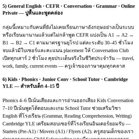
5) General English · CEFR · Conversation · Grammar · Online
Private — ปูพื้นและพูดคล่อง
กลุ่มนี้เหมาะกับคนที่ยังไม่เคยเรียนภาษาอังกฤษอย่างเป็นระบบ
หรือเรียนมานานแล้วแต่ไม่กล้าพูด CEFR แบ่งเป็น A1 → A2 →
B1 → B2 → C1 ตามมาตรฐานยุโรป แต่ละระดับ 30–45 ชั่วโมง
จบแล้วมีใบเซอร์และคะแนน placement ให้ Conversation Club
เปิดทุกเสาร์ 2 ชั่วโมง คุยประเด็นจริงในชีวิตประจำวัน — travel,
work, family, current events — ครูเจ้าของภาษาคุมทุกคลาส
6) Kids · Phonics · Junior Conv · School Tutor · Cambridge
YLE — สำหรับเด็ก 4–15 ปี
Phonics 4–6 ปีเน้นเสียงและการอ่านออกเสียง Kids Conversation
7–10 ปีเน้นพูดโต้ตอบและเกม School Tutor ช่วยเสริมวิชา
English ที่โรงเรียน (Grammar, Reading Comprehension, Writing)
Cambridge YLE เตรียมสอบเซอร์ที่โรงเรียนอินเตอร์ยอมรับ —
Starters (Pre-A1) / Movers (A1) / Flyers (A2). ครูสอนเด็กของเรา