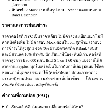
placement
สัปดาห์ 6:
Mock Test เต็มรูปแบบ + รายงานคะแนนแบบ
Band Descriptor
ราคาและการผ่อนชำระ
ราคาคอร์สที่ NYC เป็นราคาเดียว ไม่มีค่าลงทะเบียนแยก ไม่มี
ค่าหนังสือเพิ่ม ไม่มีค่าสอบ Mock ซ่อนใน bill สุดท้าย. เราแบ่ง
การชำระได้สูงสุด 3 งวด (0% ผ่านบัตรเครดิต KBank / SCB)
และมีส่วนลด 10% สำหรับ นักเรียน / พี่น้อง / ศิษย์เก่า. คอร์สที่
ราคาสูงกว่า ฿30,000 (เช่น IELTS 1-on-1 60 ชม.) แบ่งจ่ายได้ 6
งวดผ่าน Payplus. ทุกใบเสร็จเป็นใบกำกับภาษีเต็มรูปแบบ ใช้ลด
หย่อนภาษีบุคคลธรรมดาได้ (คอร์สพัฒนา ทักษะภาษาต่าง
ประเทศ) ตามประกาศกรมสรรพากรที่เกี่ยวข้อง —
โปรดตรวจ
สอบสิทธิ์กับสำนักงานบัญชีอีกครั้ง
คำถามที่ถามบ่อย (FAQ)
ถ้าเรียนแล้วรู้สึกไม่เหมาะ เปลี่ยนคอร์สได้ไหม?