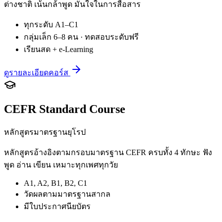
ต่างชาติ เน้นกล้าพูด มั่นใจในการสื่อสาร
ทุกระดับ A1–C1
กลุ่มเล็ก 6–8 คน · ทดสอบระดับฟรี
เรียนสด + e-Learning
ดูรายละเอียดคอร์ส
CEFR Standard Course
หลักสูตรมาตรฐานยุโรป
หลักสูตรอ้างอิงตามกรอบมาตรฐาน CEFR ครบทั้ง 4 ทักษะ ฟัง
พูด อ่าน เขียน เหมาะทุกเพศทุกวัย
A1, A2, B1, B2, C1
วัดผลตามมาตรฐานสากล
มีใบประกาศนียบัตร