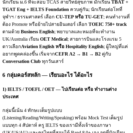
นักเรียน ม.6 ที่จะสอบ TCAS สายวิทย์สุขภาพ มักเรียน
TBAT +
TGAT Eng + IELTS Foundation
ควบคู่กัน; นักเรียนต่อโทที่
จุฬาฯ / ธรรมศาสตร์ เลือก
CU-TEP หรือ TU-GET
; คนทำงานที่
ต้อง Promote หรือย้ายไปสายอินเตอร์ เลือก
TOEIC 750+ track
ตามด้วย
Business English
; พยาบาลและหมอที่จะทำงาน
UK/Australia เรียน
OET Medical
; สายการบินและโรงแรม 5
ดาวเลือก
Aviation English หรือ Hospitality English
; ผู้ใหญ่ที่แค่
อยากพูดคล่องขึ้น เริ่มจาก
CEFR A2 → B1 → B2
คู่กับ
Conversation Club
ทุกวันเสาร์
6 กลุ่มคอร์สหลัก — เรียนอะไร ได้อะไร
1) IELTS / TOEFL / OET — ไปเรียนต่อ หรือ ทำงานต่าง
ประเทศ
กลุ่มนี้เน้น 4 ทักษะเต็มรูปแบบ
(Listening/Reading/Writing/Speaking) พร้อม Mock Test เต็มรูป
แบบทุก 4 สัปดาห์ ครู IELTS ของเรามีทั้งเจ้าของภาษา
(UK/US/AU) และครูไทยที่สอบได้ Band 8.0+ เอง จุดที่นักเรียน