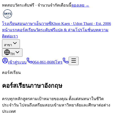
ทดสอบวัดระดับฟรี · จำนวนจำกัดเดือนนี้
จองเลย →
โรงเรียนสอนภาษาเอ็นวายซี
Khon Kaen · Udon Thani · Est. 2006
หน้าแรก
คอร์สเรียน
วัดระดับฟรี
แปล & ล่าม
โปรโมชั่น
บทความ
ติดต่อเรา
สาขา
TH
เข้าสู่ระบบ
064-861-8686
โทร
คอร์สเรียน
คอร์สเรียนภาษาอังกฤษ
ครบทุกหลักสูตรตามเป้าหมายของคุณ ตั้งแต่สนทนาในชีวิต
ประจำวัน ไปจนถึงเตรียมสอบเข้ามหาวิทยาลัยและศึกษาต่อต่าง
ประเทศ