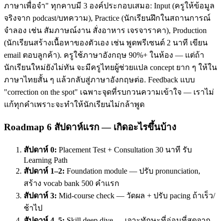
ภาษาเพื่อจำ" ทุกคาบมี 3 องค์ประกอบเสมอ: Input (ครูให้ข้อมูล
จริงจาก podcast/บทความ), Practice (นักเรียนฝึกในสถานการณ์
จำลอง เช่น สัมภาษณ์งาน สั่งอาหาร เจรจาราคา), Production
(นักเรียนสร้างเนื้อหาของตัวเอง เช่น พูดพรีเซนต์ 2 นาที เขียน
email ตอบลูกค้า). ครูใช้ภาษาอังกฤษ 90%+ ในห้อง — แต่ถ้า
นักเรียนใหม่ยังไม่ทัน จะมีครูไทยผู้ช่วยแปล concept ยาก ๆ ให้ใน
ภาษาไทยสั้น ๆ แล้วกลับสู่ภาษาอังกฤษต่อ. Feedback แบบ
"correction on the spot" เฉพาะจุดที่รบกวนความเข้าใจ — เราไม่
แก้ทุกคำเพราะจะทำให้นักเรียนไม่กล้าพูด
Roadmap 6 สัปดาห์แรก — เกิดอะไรขึ้นบ้าง
สัปดาห์ 0:
Placement Test + Consultation 30 นาที รับ
Learning Path
สัปดาห์ 1–2:
Foundation module — ปรับ pronunciation,
สร้าง vocab bank 500 คำแรก
สัปดาห์ 3:
Mid-course check — วัดผล + ปรับ pacing ถ้าเร็ว/
ช้าไป
สัปดาห์ 4–5:
Skill deep dive — เจาะทักษะที่อ่อนที่สุดจาก