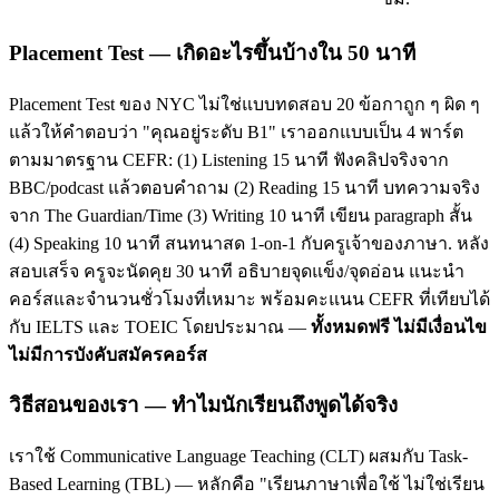
Placement Test — เกิดอะไรขึ้นบ้างใน 50 นาที
Placement Test ของ NYC ไม่ใช่แบบทดสอบ 20 ข้อกาถูก ๆ ผิด ๆ
แล้วให้คำตอบว่า "คุณอยู่ระดับ B1" เราออกแบบเป็น 4 พาร์ต
ตามมาตรฐาน CEFR: (1) Listening 15 นาที ฟังคลิปจริงจาก
BBC/podcast แล้วตอบคำถาม (2) Reading 15 นาที บทความจริง
จาก The Guardian/Time (3) Writing 10 นาที เขียน paragraph สั้น
(4) Speaking 10 นาที สนทนาสด 1-on-1 กับครูเจ้าของภาษา. หลัง
สอบเสร็จ ครูจะนัดคุย 30 นาที อธิบายจุดแข็ง/จุดอ่อน แนะนำ
คอร์สและจำนวนชั่วโมงที่เหมาะ พร้อมคะแนน CEFR ที่เทียบได้
กับ IELTS และ TOEIC โดยประมาณ —
ทั้งหมดฟรี ไม่มีเงื่อนไข
ไม่มีการบังคับสมัครคอร์ส
วิธีสอนของเรา — ทำไมนักเรียนถึงพูดได้จริง
เราใช้ Communicative Language Teaching (CLT) ผสมกับ Task-
Based Learning (TBL) — หลักคือ "เรียนภาษาเพื่อใช้ ไม่ใช่เรียน