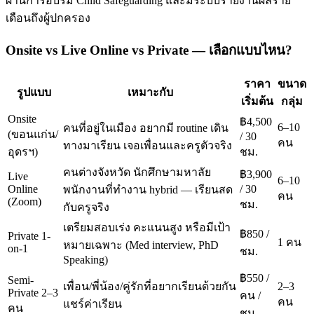
ผ่านการอบรม Child Safeguarding และมีระบบรายงานผลราย
เดือนถึงผู้ปกครอง
Onsite vs Live Online vs Private — เลือกแบบไหน?
ราคา
ขนาด
รูปแบบ
เหมาะกับ
เริ่มต้น
กลุ่ม
Onsite
฿4,500
6–10
คนที่อยู่ในเมือง อยากมี routine เดิน
(ขอนแก่น/
/ 30
คน
ทางมาเรียน เจอเพื่อนและครูตัวจริง
อุดรฯ)
ชม.
คนต่างจังหวัด นักศึกษามหาลัย
฿3,900
Live
6–10
Online
/ 30
พนักงานที่ทำงาน hybrid — เรียนสด
คน
(Zoom)
ชม.
กับครูจริง
เตรียมสอบเร่ง คะแนนสูง หรือมีเป้า
฿850 /
Private 1-
1 คน
หมายเฉพาะ (Med interview, PhD
on-1
ชม.
Speaking)
฿550 /
Semi-
เพื่อน/พี่น้อง/คู่รักที่อยากเรียนด้วยกัน
2–3
Private 2–3
คน /
คน
แชร์ค่าเรียน
คน
ชม.