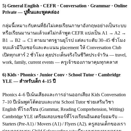
5) General English · CEFR · Conversation · Grammar · Online
Private — ปูพื้นและพูดคล่อง
กลุ่มนี้เหมาะกับคนที่ยังไม่เคยเรียนภาษาอังกฤษอย่างเป็นระบบ
หรือเรียนมานานแล้วแต่ไม่กล้าพูด CEFR แบ่งเป็น A1 → A2 →
B1 → B2 → C1 ตามมาตรฐานยุโรป แต่ละระดับ 30–45 ชั่วโมง
จบแล้วมีใบเซอร์และคะแนน placement ให้ Conversation Club
เปิดทุกเสาร์ 2 ชั่วโมง คุยประเด็นจริงในชีวิตประจำวัน — travel,
work, family, current events — ครูเจ้าของภาษาคุมทุกคลาส
6) Kids · Phonics · Junior Conv · School Tutor · Cambridge
YLE — สำหรับเด็ก 4–15 ปี
Phonics 4–6 ปีเน้นเสียงและการอ่านออกเสียง Kids Conversation
7–10 ปีเน้นพูดโต้ตอบและเกม School Tutor ช่วยเสริมวิชา
English ที่โรงเรียน (Grammar, Reading Comprehension, Writing)
Cambridge YLE เตรียมสอบเซอร์ที่โรงเรียนอินเตอร์ยอมรับ —
Starters (Pre-A1) / Movers (A1) / Flyers (A2). ครูสอนเด็กของเรา