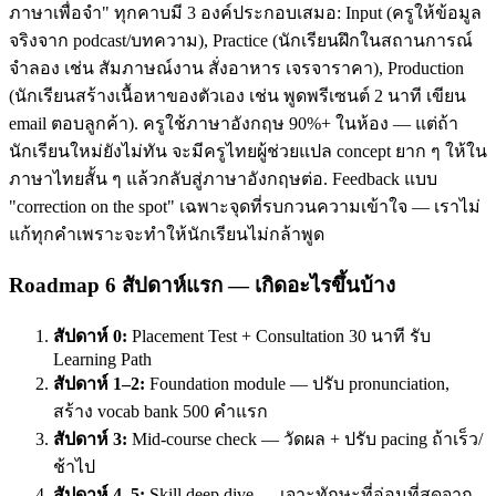
ภาษาเพื่อจำ" ทุกคาบมี 3 องค์ประกอบเสมอ: Input (ครูให้ข้อมูล
จริงจาก podcast/บทความ), Practice (นักเรียนฝึกในสถานการณ์
จำลอง เช่น สัมภาษณ์งาน สั่งอาหาร เจรจาราคา), Production
(นักเรียนสร้างเนื้อหาของตัวเอง เช่น พูดพรีเซนต์ 2 นาที เขียน
email ตอบลูกค้า). ครูใช้ภาษาอังกฤษ 90%+ ในห้อง — แต่ถ้า
นักเรียนใหม่ยังไม่ทัน จะมีครูไทยผู้ช่วยแปล concept ยาก ๆ ให้ใน
ภาษาไทยสั้น ๆ แล้วกลับสู่ภาษาอังกฤษต่อ. Feedback แบบ
"correction on the spot" เฉพาะจุดที่รบกวนความเข้าใจ — เราไม่
แก้ทุกคำเพราะจะทำให้นักเรียนไม่กล้าพูด
Roadmap 6 สัปดาห์แรก — เกิดอะไรขึ้นบ้าง
สัปดาห์ 0:
Placement Test + Consultation 30 นาที รับ
Learning Path
สัปดาห์ 1–2:
Foundation module — ปรับ pronunciation,
สร้าง vocab bank 500 คำแรก
สัปดาห์ 3:
Mid-course check — วัดผล + ปรับ pacing ถ้าเร็ว/
ช้าไป
สัปดาห์ 4–5:
Skill deep dive — เจาะทักษะที่อ่อนที่สุดจาก