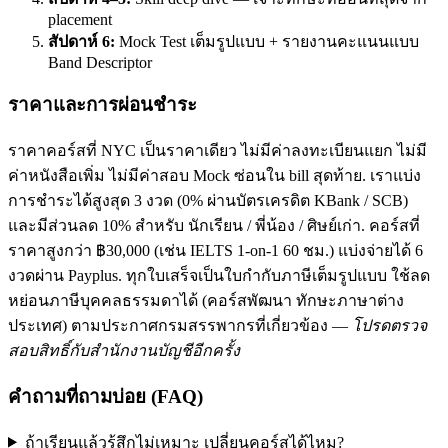
placement
สัปดาห์ 6:
Mock Test เต็มรูปแบบ + รายงานคะแนนแบบ
Band Descriptor
ราคาและการผ่อนชำระ
ราคาคอร์สที่ NYC เป็นราคาเดียว ไม่มีค่าลงทะเบียนแยก ไม่มี
ค่าหนังสือเพิ่ม ไม่มีค่าสอบ Mock ซ่อนใน bill สุดท้าย. เราแบ่ง
การชำระได้สูงสุด 3 งวด (0% ผ่านบัตรเครดิต KBank / SCB)
และมีส่วนลด 10% สำหรับ นักเรียน / พี่น้อง / ศิษย์เก่า. คอร์สที่
ราคาสูงกว่า ฿30,000 (เช่น IELTS 1-on-1 60 ชม.) แบ่งจ่ายได้ 6
งวดผ่าน Payplus. ทุกใบเสร็จเป็นใบกำกับภาษีเต็มรูปแบบ ใช้ลด
หย่อนภาษีบุคคลธรรมดาได้ (คอร์สพัฒนา ทักษะภาษาต่าง
ประเทศ) ตามประกาศกรมสรรพากรที่เกี่ยวข้อง —
โปรดตรวจ
สอบสิทธิ์กับสำนักงานบัญชีอีกครั้ง
คำถามที่ถามบ่อย (FAQ)
ถ้าเรียนแล้วรู้สึกไม่เหมาะ เปลี่ยนคอร์สได้ไหม?