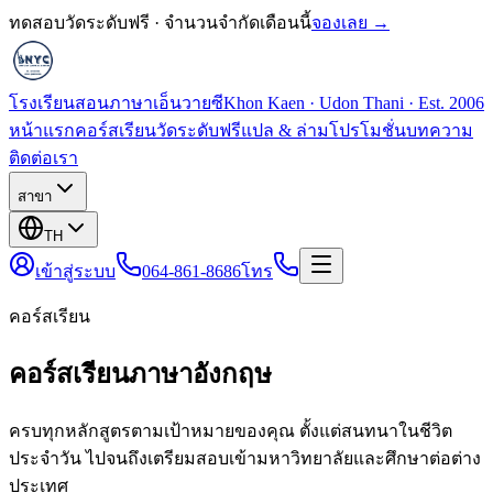
ทดสอบวัดระดับฟรี · จำนวนจำกัดเดือนนี้
จองเลย →
โรงเรียนสอนภาษาเอ็นวายซี
Khon Kaen · Udon Thani · Est. 2006
หน้าแรก
คอร์สเรียน
วัดระดับฟรี
แปล & ล่าม
โปรโมชั่น
บทความ
ติดต่อเรา
สาขา
TH
เข้าสู่ระบบ
064-861-8686
โทร
คอร์สเรียน
คอร์สเรียนภาษาอังกฤษ
ครบทุกหลักสูตรตามเป้าหมายของคุณ ตั้งแต่สนทนาในชีวิต
ประจำวัน ไปจนถึงเตรียมสอบเข้ามหาวิทยาลัยและศึกษาต่อต่าง
ประเทศ