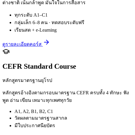
ต่างชาติ เน้นกล้าพูด มั่นใจในการสื่อสาร
ทุกระดับ A1–C1
กลุ่มเล็ก 6–8 คน · ทดสอบระดับฟรี
เรียนสด + e-Learning
ดูรายละเอียดคอร์ส
CEFR Standard Course
หลักสูตรมาตรฐานยุโรป
หลักสูตรอ้างอิงตามกรอบมาตรฐาน CEFR ครบทั้ง 4 ทักษะ ฟัง
พูด อ่าน เขียน เหมาะทุกเพศทุกวัย
A1, A2, B1, B2, C1
วัดผลตามมาตรฐานสากล
มีใบประกาศนียบัตร