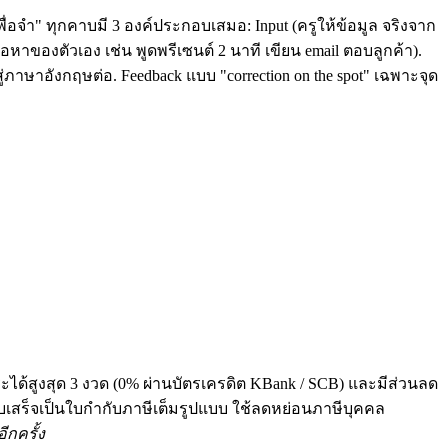
ื่อจำ" ทุกคาบมี 3 องค์ประกอบเสมอ: Input (ครูให้ข้อมูล จริงจาก
หาของตัวเอง เช่น พูดพรีเซนต์ 2 นาที เขียน email ตอบลูกค้า).
่ภาษาอังกฤษต่อ. Feedback แบบ "correction on the spot" เฉพาะจุด
ระได้สูงสุด 3 งวด (0% ผ่านบัตรเครดิต KBank / SCB) และมีส่วนลด
 ทุกใบเสร็จเป็นใบกำกับภาษีเต็มรูปแบบ ใช้ลดหย่อนภาษีบุคคล
ีกครั้ง