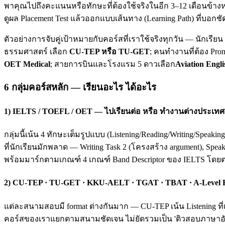
พาคุณไปถึงคะแนนหรือทักษะที่ต้องใช้จริงในอีก 3–12 เดือนข้างห
ดูผล Placement Test แล้วออกแบบเส้นทาง (Learning Path) ที่บอกชั
ตัวอย่างการจับคู่เป้าหมายกับคอร์สที่เราใช้จริงทุกวัน — นักเรี
ธรรมศาสตร์ เลือก
CU-TEP หรือ TU-GET
; คนทำงานที่ต้อง Pro
OET Medical
; สายการบินและโรงแรม 5 ดาวเลือก
Aviation Engli
6 กลุ่มคอร์สหลัก — เรียนอะไร ได้อะไร
1) IELTS / TOEFL / OET — ไปเรียนต่อ หรือ ทำงานต่างประเทศ
กลุ่มนี้เน้น 4 ทักษะเต็มรูปแบบ (Listening/Reading/Writing/Spea
ที่นักเรียนมักพลาด — Writing Task 2 (โครงสร้าง argument), Spea
พร้อมมาร์กตามเกณฑ์ 4 เกณฑ์ Band Descriptor ของ IELTS โดย
2) CU-TEP · TU-GET · KKU-AELT · TGAT · TBAT · A-Level
แต่ละสนามสอบมี format ต่างกันมาก — CU-TEP เน้น Listening ที่
คอร์สของเราแยกตามสนามชัดเจน ไม่ยัดรวมเป็น 'ติวสอบภาษาอังก