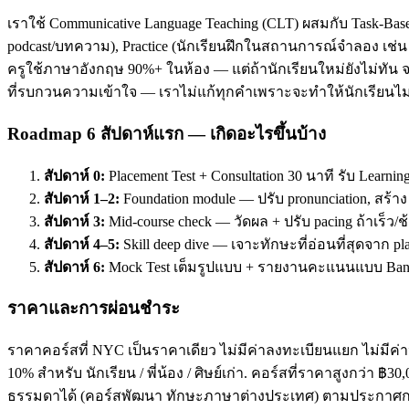
เราใช้ Communicative Language Teaching (CLT) ผสมกับ Task-Base
podcast/บทความ), Practice (นักเรียนฝึกในสถานการณ์จำลอง เช่น ส
ครูใช้ภาษาอังกฤษ 90%+ ในห้อง — แต่ถ้านักเรียนใหม่ยังไม่ทัน จะ
ที่รบกวนความเข้าใจ — เราไม่แก้ทุกคำเพราะจะทำให้นักเรียนไม่
Roadmap 6 สัปดาห์แรก — เกิดอะไรขึ้นบ้าง
สัปดาห์ 0:
Placement Test + Consultation 30 นาที รับ Learnin
สัปดาห์ 1–2:
Foundation module — ปรับ pronunciation, สร้า
สัปดาห์ 3:
Mid-course check — วัดผล + ปรับ pacing ถ้าเร็ว/ช
สัปดาห์ 4–5:
Skill deep dive — เจาะทักษะที่อ่อนที่สุดจาก pl
สัปดาห์ 6:
Mock Test เต็มรูปแบบ + รายงานคะแนนแบบ Band
ราคาและการผ่อนชำระ
ราคาคอร์สที่ NYC เป็นราคาเดียว ไม่มีค่าลงทะเบียนแยก ไม่มีค่าห
10% สำหรับ นักเรียน / พี่น้อง / ศิษย์เก่า. คอร์สที่ราคาสูงกว่า 
ธรรมดาได้ (คอร์สพัฒนา ทักษะภาษาต่างประเทศ) ตามประกาศกร