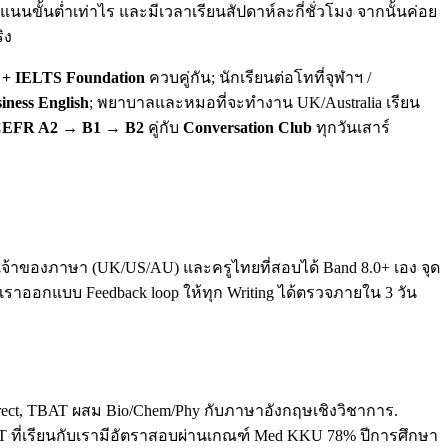
นขั้นต่ำเท่าไร และมีเวลาเรียนสัปดาห์ละกี่ชั่วโมง จากนั้นค่อย
ิง
+ IELTS Foundation
ควบคู่กัน; นักเรียนต่อโทที่จุฬาฯ /
iness English
; พยาบาลและหมอที่จะทำงาน UK/Australia เรียน
EFR A2 → B1 → B2
คู่กับ
Conversation Club
ทุกวันเสาร์
ทั้งเจ้าของภาษา (UK/US/AU) และครูไทยที่สอบได้ Band 8.0+ เอง จุด
. เราออกแบบ Feedback loop ให้ทุก Writing ได้ตรวจภายใน 3 วัน
direct, TBAT ผสม Bio/Chem/Phy กับภาษาอังกฤษเชิงวิชาการ.
T ที่เรียนกับเรามีอัตราสอบผ่านเกณฑ์ Med KKU 78% ปีการศึกษา