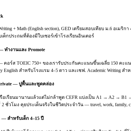
ck
ting + Math (English section), GED เตรียมสอบเทียบ ม.6 อเมริกา 
ับเด็กประถมที่ต้องมีใบเซอร์เข้าโรงเรียนอินเตอร์
ing — ทำงานและ Promote
อร์ส TOEIC 750+ ของเรารับประกันคะแนนขึ้นเฉลี่ย 150 คะแนนหลัง 3
ity English สำหรับโรงแรม 4–5 ดาว และเชฟ. Academic Writing สำหรั
rivate — ปูพื้นและพูดคล่อง
บ หรือเรียนมานานแล้วแต่ไม่กล้าพูด CEFR แบ่งเป็น A1 → A2 → B1
 2 ชั่วโมง คุยประเด็นจริงในชีวิตประจำวัน — travel, work, family
 — สำหรับเด็ก 4–15 ปี