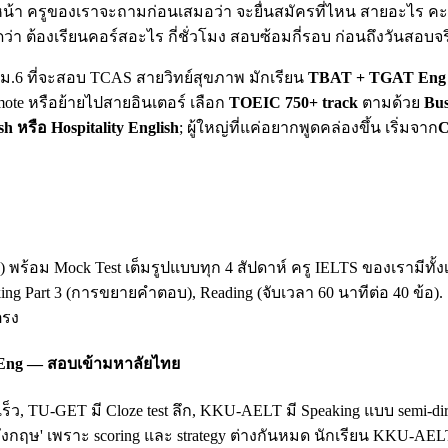
น้า ครูของเราจะถามก่อนเสมอว่า จะยื่นสมัครที่ไหน สายอะไร คะแน
ดว่า ต้องเรียนคอร์สอะไร กี่ชั่วโมง สอบซ้อมกี่รอบ ก่อนถึงวันสอบจร
ยน ม.6 ที่จะสอบ TCAS สายวิทย์สุขภาพ มักเรียน
TBAT + TGAT Eng 
mote หรือย้ายไปสายอินเตอร์ เลือก
TOEIC 750+ track
ตามด้วย
Bus
sh หรือ Hospitality English
; ผู้ใหญ่ที่แค่อยากพูดคล่องขึ้น เริ่มจาก
C
king) พร้อม Mock Test เต็มรูปแบบทุก 4 สัปดาห์ ครู IELTS ของเรามี
king Part 3 (การขยายคำตอบ), Reading (จับเวลา 60 นาทีต่อ 40 ข้อ)
ตรง
 Eng — สอบเข้ามหาลัยไทย
เร็ว, TU-GET มี Cloze test ลึก, KKU-AELT มี Speaking แบบ semi-
ฤษ' เพราะ scoring และ strategy ต่างกันหมด นักเรียน KKU-AEL