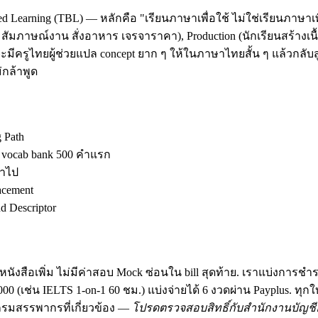
d Learning (TBL) — หลักคือ "เรียนภาษาเพื่อใช้ ไม่ใช่เรียนภาษาเพ
ัมภาษณ์งาน สั่งอาหาร เจรจาราคา), Production (นักเรียนสร้างเนื้อ
มีครูไทยผู้ช่วยแปล concept ยาก ๆ ให้ในภาษาไทยสั้น ๆ แล้วกลับสู
กล้าพูด
g Path
ง vocab bank 500 คำแรก
้าไป
acement
 Descriptor
นังสือเพิ่ม ไม่มีค่าสอบ Mock ซ่อนใน bill สุดท้าย. เราแบ่งการชำ
฿30,000 (เช่น IELTS 1-on-1 60 ชม.) แบ่งจ่ายได้ 6 งวดผ่าน Payplus.
มสรรพากรที่เกี่ยวข้อง —
โปรดตรวจสอบสิทธิ์กับสำนักงานบัญชีอ