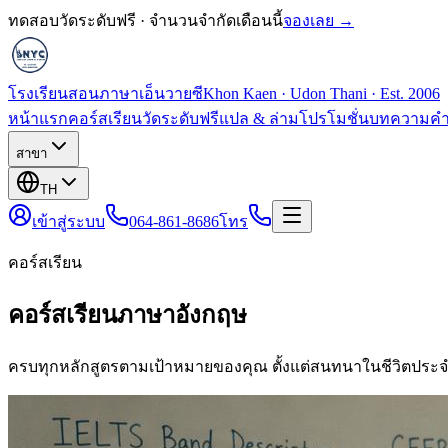
ทดสอบวัดระดับฟรี · จำนวนจำกัดเดือนนี้
จองเลย →
โรงเรียนสอนภาษาเอ็นวายซี
Khon Kaen · Udon Thani · Est. 2006
หน้าแรก
คอร์สเรียน
วัดระดับฟรี
แปล & ล่าม
โปรโมชั่น
บทความ
คำ
สาขา
TH
เข้าสู่ระบบ
064-861-8686
โทร
คอร์สเรียน
คอร์สเรียนภาษาอังกฤษ
ครบทุกหลักสูตรตามเป้าหมายของคุณ ตั้งแต่สนทนาในชีวิตประจ