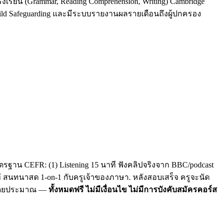
รงเรียน (Grammar, Reading Comprehension, Writing) Cambridge
Child Safeguarding และมีระบบรายงานผลรายเดือนถึงผู้ปกครอง
รฐาน CEFR: (1) Listening 15 นาที ฟังคลิปจริงจาก BBC/podcast
าที สนทนาสด 1-on-1 กับครูเจ้าของภาษา. หลังสอบเสร็จ ครูจะนัด
C โดยประมาณ —
ทั้งหมดฟรี ไม่มีเงื่อนไข ไม่มีการบังคับสมัครคอร์ส