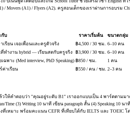
10 ปีเน้นพูดโต้ตอบและเกม School Tutor ช่วยเสริมวิชา English ที่โ
A1) / Movers (A1) / Flyers (A2). ครูสอนเด็กของเราผ่านการอบรม 
กับ
ราคาเริ่มต้น
ขนาดกลุ่ม
มาเรียน เจอเพื่อนและครูตัวจริง
฿4,500 / 30 ชม.
6–10 คน
ี่ทำงาน hybrid — เรียนสดกับครูจริง
฿3,900 / 30 ชม.
6–10 คน
เฉพาะ (Med interview, PhD Speaking)
฿850 / ชม.
1 คน
ร์ค่าเรียน
฿550 / คน / ชม.
2–3 คน
ล้วให้คำตอบว่า "คุณอยู่ระดับ B1" เราออกแบบเป็น 4 พาร์ตตามมาต
ime (3) Writing 10 นาที เขียน paragraph สั้น (4) Speaking 10 น
โมงที่เหมาะ พร้อมคะแนน CEFR ที่เทียบได้กับ IELTS และ TOEI