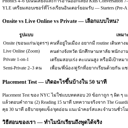
Phonics 4–6 ปีเน้นเสียงและการอ่านออกเสียง Kids Conversation 7–
YLE เตรียมสอบเซอร์ที่โรงเรียนอินเตอร์ยอมรับ — Starters (Pre-
Onsite vs Live Online vs Private — เลือกแบบไหน?
รูปแบบ
เหมาะ
Onsite (ขอนแก่น/อุดรฯ)
คนที่อยู่ในเมือง อยากมี routine เดินทาง
Live Online (Zoom)
คนต่างจังหวัด นักศึกษามหาลัย พนักงานท
Private 1-on-1
เตรียมสอบเร่ง คะแนนสูง หรือมีเป้าหมาย
Semi-Private 2–3 คน
เพื่อน/พี่น้อง/คู่รักที่อยากเรียนด้วยกัน แช
Placement Test — เกิดอะไรขึ้นบ้างใน 50 นาที
Placement Test ของ NYC ไม่ใช่แบบทดสอบ 20 ข้อกาถูก ๆ ผิด ๆ แ
แล้วตอบคำถาม (2) Reading 15 นาที บทความจริงจาก The Guardian/T
คุย 30 นาที อธิบายจุดแข็ง/จุดอ่อน แนะนำคอร์สและจำนวนชั่ว
วิธีสอนของเรา — ทำไมนักเรียนถึงพูดได้จริง