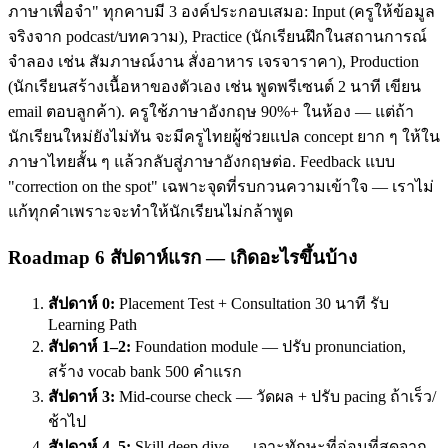
ภาษาเพื่อจำ" ทุกคาบมี 3 องค์ประกอบเสมอ: Input (ครูให้ข้อมูล
จริงจาก podcast/บทความ), Practice (นักเรียนฝึกในสถานการณ์
จำลอง เช่น สัมภาษณ์งาน สั่งอาหาร เจรจาราคา), Production
(นักเรียนสร้างเนื้อหาของตัวเอง เช่น พูดพรีเซนต์ 2 นาที เขียน
email ตอบลูกค้า). ครูใช้ภาษาอังกฤษ 90%+ ในห้อง — แต่ถ้า
นักเรียนใหม่ยังไม่ทัน จะมีครูไทยผู้ช่วยแปล concept ยาก ๆ ให้ใน
ภาษาไทยสั้น ๆ แล้วกลับสู่ภาษาอังกฤษต่อ. Feedback แบบ
"correction on the spot" เฉพาะจุดที่รบกวนความเข้าใจ — เราไม่
แก้ทุกคำเพราะจะทำให้นักเรียนไม่กล้าพูด
Roadmap 6 สัปดาห์แรก — เกิดอะไรขึ้นบ้าง
สัปดาห์ 0:
Placement Test + Consultation 30 นาที รับ
Learning Path
สัปดาห์ 1–2:
Foundation module — ปรับ pronunciation,
สร้าง vocab bank 500 คำแรก
สัปดาห์ 3:
Mid-course check — วัดผล + ปรับ pacing ถ้าเร็ว/
ช้าไป
สัปดาห์ 4–5:
Skill deep dive — เจาะทักษะที่อ่อนที่สุดจาก