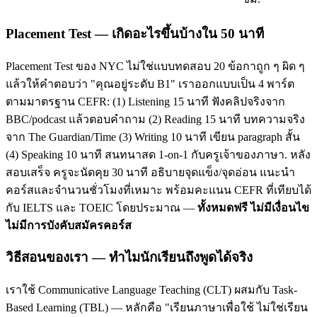
Placement Test — เกิดอะไรขึ้นบ้างใน 50 นาที
Placement Test ของ NYC ไม่ใช่แบบทดสอบ 20 ข้อกาถูก ๆ ผิด ๆ
แล้วให้คำตอบว่า "คุณอยู่ระดับ B1" เราออกแบบเป็น 4 พาร์ต
ตามมาตรฐาน CEFR: (1) Listening 15 นาที ฟังคลิปจริงจาก
BBC/podcast แล้วตอบคำถาม (2) Reading 15 นาที บทความจริง
จาก The Guardian/Time (3) Writing 10 นาที เขียน paragraph สั้น
(4) Speaking 10 นาที สนทนาสด 1-on-1 กับครูเจ้าของภาษา. หลัง
สอบเสร็จ ครูจะนัดคุย 30 นาที อธิบายจุดแข็ง/จุดอ่อน แนะนำ
คอร์สและจำนวนชั่วโมงที่เหมาะ พร้อมคะแนน CEFR ที่เทียบได้
กับ IELTS และ TOEIC โดยประมาณ —
ทั้งหมดฟรี ไม่มีเงื่อนไข
ไม่มีการบังคับสมัครคอร์ส
วิธีสอนของเรา — ทำไมนักเรียนถึงพูดได้จริง
เราใช้ Communicative Language Teaching (CLT) ผสมกับ Task-
Based Learning (TBL) — หลักคือ "เรียนภาษาเพื่อใช้ ไม่ใช่เรียน