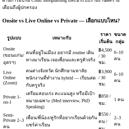
ผ่านการอบรม Child Safeguarding และมีระบบรายงานผลราย
เดือนถึงผู้ปกครอง
Onsite vs Live Online vs Private — เลือกแบบไหน?
ราคา
ขนาด
รูปแบบ
เหมาะกับ
เริ่มต้น
กลุ่ม
Onsite
฿4,500
6–10
คนที่อยู่ในเมือง อยากมี routine เดิน
(ขอนแก่น/
/ 30
คน
ทางมาเรียน เจอเพื่อนและครูตัวจริง
อุดรฯ)
ชม.
คนต่างจังหวัด นักศึกษามหาลัย
฿3,900
Live
6–10
Online
/ 30
พนักงานที่ทำงาน hybrid — เรียนสด
คน
(Zoom)
ชม.
กับครูจริง
เตรียมสอบเร่ง คะแนนสูง หรือมีเป้า
฿850 /
Private 1-
1 คน
หมายเฉพาะ (Med interview, PhD
on-1
ชม.
Speaking)
฿550 /
Semi-
เพื่อน/พี่น้อง/คู่รักที่อยากเรียนด้วยกัน
2–3
Private 2–3
คน /
คน
แชร์ค่าเรียน
คน
ชม.