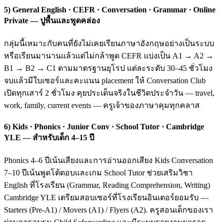
5) General English · CEFR · Conversation · Grammar · Online
Private — ปูพื้นและพูดคล่อง
กลุ่มนี้เหมาะกับคนที่ยังไม่เคยเรียนภาษาอังกฤษอย่างเป็นระบบ
หรือเรียนมานานแล้วแต่ไม่กล้าพูด CEFR แบ่งเป็น A1 → A2 →
B1 → B2 → C1 ตามมาตรฐานยุโรป แต่ละระดับ 30–45 ชั่วโมง
จบแล้วมีใบเซอร์และคะแนน placement ให้ Conversation Club
เปิดทุกเสาร์ 2 ชั่วโมง คุยประเด็นจริงในชีวิตประจำวัน — travel,
work, family, current events — ครูเจ้าของภาษาคุมทุกคลาส
6) Kids · Phonics · Junior Conv · School Tutor · Cambridge
YLE — สำหรับเด็ก 4–15 ปี
Phonics 4–6 ปีเน้นเสียงและการอ่านออกเสียง Kids Conversation
7–10 ปีเน้นพูดโต้ตอบและเกม School Tutor ช่วยเสริมวิชา
English ที่โรงเรียน (Grammar, Reading Comprehension, Writing)
Cambridge YLE เตรียมสอบเซอร์ที่โรงเรียนอินเตอร์ยอมรับ —
Starters (Pre-A1) / Movers (A1) / Flyers (A2). ครูสอนเด็กของเรา