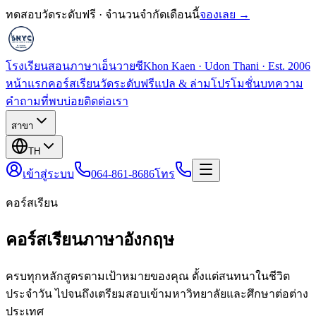
ทดสอบวัดระดับฟรี · จำนวนจำกัดเดือนนี้
จองเลย →
โรงเรียนสอนภาษาเอ็นวายซี
Khon Kaen · Udon Thani · Est. 2006
หน้าแรก
คอร์สเรียน
วัดระดับฟรี
แปล & ล่าม
โปรโมชั่น
บทความ
คำถามที่พบบ่อย
ติดต่อเรา
สาขา
TH
เข้าสู่ระบบ
064-861-8686
โทร
คอร์สเรียน
คอร์สเรียนภาษาอังกฤษ
ครบทุกหลักสูตรตามเป้าหมายของคุณ ตั้งแต่สนทนาในชีวิต
ประจำวัน ไปจนถึงเตรียมสอบเข้ามหาวิทยาลัยและศึกษาต่อต่าง
ประเทศ