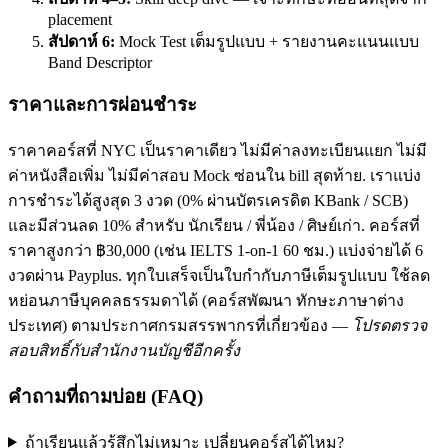
placement
สัปดาห์ 6:
Mock Test เต็มรูปแบบ + รายงานคะแนนแบบ
Band Descriptor
ราคาและการผ่อนชำระ
ราคาคอร์สที่ NYC เป็นราคาเดียว ไม่มีค่าลงทะเบียนแยก ไม่มี
ค่าหนังสือเพิ่ม ไม่มีค่าสอบ Mock ซ่อนใน bill สุดท้าย. เราแบ่ง
การชำระได้สูงสุด 3 งวด (0% ผ่านบัตรเครดิต KBank / SCB)
และมีส่วนลด 10% สำหรับ นักเรียน / พี่น้อง / ศิษย์เก่า. คอร์สที่
ราคาสูงกว่า ฿30,000 (เช่น IELTS 1-on-1 60 ชม.) แบ่งจ่ายได้ 6
งวดผ่าน Payplus. ทุกใบเสร็จเป็นใบกำกับภาษีเต็มรูปแบบ ใช้ลด
หย่อนภาษีบุคคลธรรมดาได้ (คอร์สพัฒนา ทักษะภาษาต่าง
ประเทศ) ตามประกาศกรมสรรพากรที่เกี่ยวข้อง —
โปรดตรวจ
สอบสิทธิ์กับสำนักงานบัญชีอีกครั้ง
คำถามที่ถามบ่อย (FAQ)
ถ้าเรียนแล้วรู้สึกไม่เหมาะ เปลี่ยนคอร์สได้ไหม?