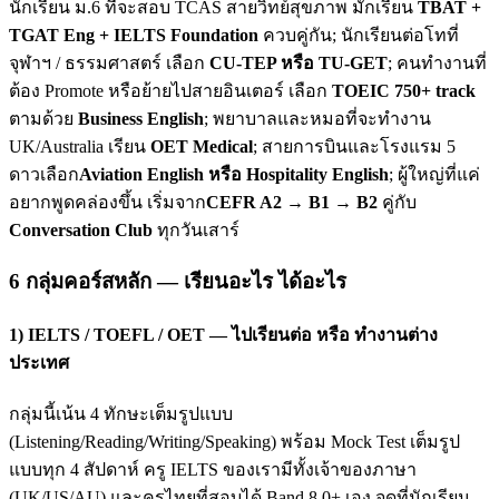
นักเรียน ม.6 ที่จะสอบ TCAS สายวิทย์สุขภาพ มักเรียน
TBAT +
TGAT Eng + IELTS Foundation
ควบคู่กัน; นักเรียนต่อโทที่
จุฬาฯ / ธรรมศาสตร์ เลือก
CU-TEP หรือ TU-GET
; คนทำงานที่
ต้อง Promote หรือย้ายไปสายอินเตอร์ เลือก
TOEIC 750+ track
ตามด้วย
Business English
; พยาบาลและหมอที่จะทำงาน
UK/Australia เรียน
OET Medical
; สายการบินและโรงแรม 5
ดาวเลือก
Aviation English หรือ Hospitality English
; ผู้ใหญ่ที่แค่
อยากพูดคล่องขึ้น เริ่มจาก
CEFR A2 → B1 → B2
คู่กับ
Conversation Club
ทุกวันเสาร์
6 กลุ่มคอร์สหลัก — เรียนอะไร ได้อะไร
1) IELTS / TOEFL / OET — ไปเรียนต่อ หรือ ทำงานต่าง
ประเทศ
กลุ่มนี้เน้น 4 ทักษะเต็มรูปแบบ
(Listening/Reading/Writing/Speaking) พร้อม Mock Test เต็มรูป
แบบทุก 4 สัปดาห์ ครู IELTS ของเรามีทั้งเจ้าของภาษา
(UK/US/AU) และครูไทยที่สอบได้ Band 8.0+ เอง จุดที่นักเรียน