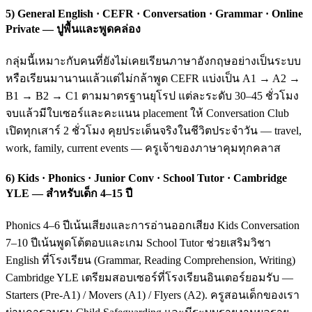
5) General English · CEFR · Conversation · Grammar · Online
Private — ปูพื้นและพูดคล่อง
กลุ่มนี้เหมาะกับคนที่ยังไม่เคยเรียนภาษาอังกฤษอย่างเป็นระบบ
หรือเรียนมานานแล้วแต่ไม่กล้าพูด CEFR แบ่งเป็น A1 → A2 →
B1 → B2 → C1 ตามมาตรฐานยุโรป แต่ละระดับ 30–45 ชั่วโมง
จบแล้วมีใบเซอร์และคะแนน placement ให้ Conversation Club
เปิดทุกเสาร์ 2 ชั่วโมง คุยประเด็นจริงในชีวิตประจำวัน — travel,
work, family, current events — ครูเจ้าของภาษาคุมทุกคลาส
6) Kids · Phonics · Junior Conv · School Tutor · Cambridge
YLE — สำหรับเด็ก 4–15 ปี
Phonics 4–6 ปีเน้นเสียงและการอ่านออกเสียง Kids Conversation
7–10 ปีเน้นพูดโต้ตอบและเกม School Tutor ช่วยเสริมวิชา
English ที่โรงเรียน (Grammar, Reading Comprehension, Writing)
Cambridge YLE เตรียมสอบเซอร์ที่โรงเรียนอินเตอร์ยอมรับ —
Starters (Pre-A1) / Movers (A1) / Flyers (A2). ครูสอนเด็กของเรา