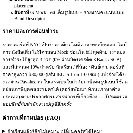
placement
สัปดาห์ 6:
Mock Test เต็มรูปแบบ + รายงานคะแนนแบบ
Band Descriptor
ราคาและการผ่อนชำระ
ราคาคอร์สที่ NYC เป็นราคาเดียว ไม่มีค่าลงทะเบียนแยก ไม่มี
ค่าหนังสือเพิ่ม ไม่มีค่าสอบ Mock ซ่อนใน bill สุดท้าย. เราแบ่ง
การชำระได้สูงสุด 3 งวด (0% ผ่านบัตรเครดิต KBank / SCB)
และมีส่วนลด 10% สำหรับ นักเรียน / พี่น้อง / ศิษย์เก่า. คอร์สที่
ราคาสูงกว่า ฿30,000 (เช่น IELTS 1-on-1 60 ชม.) แบ่งจ่ายได้ 6
งวดผ่าน Payplus. ทุกใบเสร็จเป็นใบกำกับภาษีเต็มรูปแบบ ใช้ลด
หย่อนภาษีบุคคลธรรมดาได้ (คอร์สพัฒนา ทักษะภาษาต่าง
ประเทศ) ตามประกาศกรมสรรพากรที่เกี่ยวข้อง —
โปรดตรวจ
สอบสิทธิ์กับสำนักงานบัญชีอีกครั้ง
คำถามที่ถามบ่อย (FAQ)
ถ้าเรียนแล้วรู้สึกไม่เหมาะ เปลี่ยนคอร์สได้ไหม?