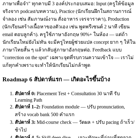
ภาษาเพื่อจำ" ทุกคาบมี 3 องค์ประกอบเสมอ: Input (ครูให้ข้อมูล
จริงจาก podcast/บทความ), Practice (นักเรียนฝึกในสถานการณ์
จำลอง เช่น สัมภาษณ์งาน สั่งอาหาร เจรจาราคา), Production
(นักเรียนสร้างเนื้อหาของตัวเอง เช่น พูดพรีเซนต์ 2 นาที เขียน
email ตอบลูกค้า). ครูใช้ภาษาอังกฤษ 90%+ ในห้อง — แต่ถ้า
นักเรียนใหม่ยังไม่ทัน จะมีครูไทยผู้ช่วยแปล concept ยาก ๆ ให้ใน
ภาษาไทยสั้น ๆ แล้วกลับสู่ภาษาอังกฤษต่อ. Feedback แบบ
"correction on the spot" เฉพาะจุดที่รบกวนความเข้าใจ — เราไม่
แก้ทุกคำเพราะจะทำให้นักเรียนไม่กล้าพูด
Roadmap 6 สัปดาห์แรก — เกิดอะไรขึ้นบ้าง
สัปดาห์ 0:
Placement Test + Consultation 30 นาที รับ
Learning Path
สัปดาห์ 1–2:
Foundation module — ปรับ pronunciation,
สร้าง vocab bank 500 คำแรก
สัปดาห์ 3:
Mid-course check — วัดผล + ปรับ pacing ถ้าเร็ว/
ช้าไป
สัปดาห์ 4–5:
Skill deep dive — เจาะทักษะที่อ่อนที่สุดจาก