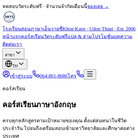
ทดสอบวัดระดับฟรี · จำนวนจำกัดเดือนนี้
จองเลย →
โรงเรียนสอนภาษาเอ็นวายซี
Khon Kaen · Udon Thani · Est. 2006
หน้าแรก
คอร์สเรียน
วัดระดับฟรี
แปล & ล่าม
โปรโมชั่น
บทความ
ติดต่อเรา
สาขา
TH
เข้าสู่ระบบ
064-861-8686
โทร
คอร์สเรียน
คอร์สเรียนภาษาอังกฤษ
ครบทุกหลักสูตรตามเป้าหมายของคุณ ตั้งแต่สนทนาในชีวิต
ประจำวัน ไปจนถึงเตรียมสอบเข้ามหาวิทยาลัยและศึกษาต่อต่าง
ประเทศ