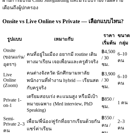
ผ่านการอบรม Child Safeguarding และมีระบบรายงานผลราย
เดือนถึงผู้ปกครอง
Onsite vs Live Online vs Private — เลือกแบบไหน?
ราคา
ขนาด
รูปแบบ
เหมาะกับ
เริ่มต้น
กลุ่ม
Onsite
฿4,500
6–10
คนที่อยู่ในเมือง อยากมี routine เดิน
(ขอนแก่น/
/ 30
คน
ทางมาเรียน เจอเพื่อนและครูตัวจริง
อุดรฯ)
ชม.
คนต่างจังหวัด นักศึกษามหาลัย
฿3,900
Live
6–10
Online
/ 30
พนักงานที่ทำงาน hybrid — เรียนสด
คน
(Zoom)
ชม.
กับครูจริง
เตรียมสอบเร่ง คะแนนสูง หรือมีเป้า
฿850 /
Private 1-
1 คน
หมายเฉพาะ (Med interview, PhD
on-1
ชม.
Speaking)
฿550 /
Semi-
เพื่อน/พี่น้อง/คู่รักที่อยากเรียนด้วยกัน
2–3
Private 2–3
คน /
คน
แชร์ค่าเรียน
คน
ชม.