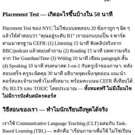
Placement Test — เกิดอะไรขึ้นบ้างใน 50 นาที
Placement Test ของ NYC ไม่ใช่แบบทดสอบ 20 ข้อกาถูก ๆ ผิด ๆ
แล้วให้คำตอบว่า "คุณอยู่ระดับ B1" เราออกแบบเป็น 4 พาร์ต
ตามมาตรฐาน CEFR: (1) Listening 15 นาที ฟังคลิปจริงจาก
BBC/podcast แล้วตอบคำถาม (2) Reading 15 นาที บทความจริง
จาก The Guardian/Time (3) Writing 10 นาที เขียน paragraph สั้น
(4) Speaking 10 นาที สนทนาสด 1-on-1 กับครูเจ้าของภาษา. หลัง
สอบเสร็จ ครูจะนัดคุย 30 นาที อธิบายจุดแข็ง/จุดอ่อน แนะนำ
คอร์สและจำนวนชั่วโมงที่เหมาะ พร้อมคะแนน CEFR ที่เทียบได้
กับ IELTS และ TOEIC โดยประมาณ —
ทั้งหมดฟรี ไม่มีเงื่อนไข
ไม่มีการบังคับสมัครคอร์ส
วิธีสอนของเรา — ทำไมนักเรียนถึงพูดได้จริง
เราใช้ Communicative Language Teaching (CLT) ผสมกับ Task-
Based Learning (TBL) — หลักคือ "เรียนภาษาเพื่อใช้ ไม่ใช่เรียน