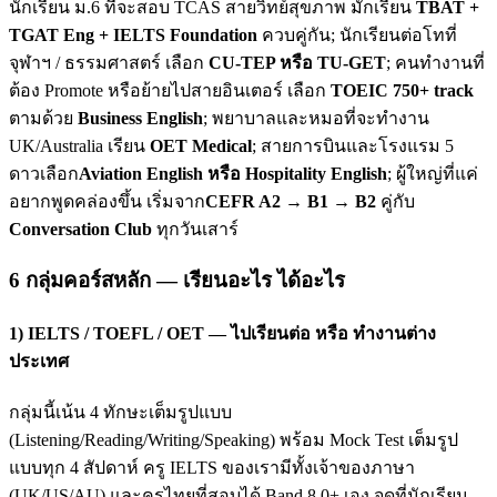
นักเรียน ม.6 ที่จะสอบ TCAS สายวิทย์สุขภาพ มักเรียน
TBAT +
TGAT Eng + IELTS Foundation
ควบคู่กัน; นักเรียนต่อโทที่
จุฬาฯ / ธรรมศาสตร์ เลือก
CU-TEP หรือ TU-GET
; คนทำงานที่
ต้อง Promote หรือย้ายไปสายอินเตอร์ เลือก
TOEIC 750+ track
ตามด้วย
Business English
; พยาบาลและหมอที่จะทำงาน
UK/Australia เรียน
OET Medical
; สายการบินและโรงแรม 5
ดาวเลือก
Aviation English หรือ Hospitality English
; ผู้ใหญ่ที่แค่
อยากพูดคล่องขึ้น เริ่มจาก
CEFR A2 → B1 → B2
คู่กับ
Conversation Club
ทุกวันเสาร์
6 กลุ่มคอร์สหลัก — เรียนอะไร ได้อะไร
1) IELTS / TOEFL / OET — ไปเรียนต่อ หรือ ทำงานต่าง
ประเทศ
กลุ่มนี้เน้น 4 ทักษะเต็มรูปแบบ
(Listening/Reading/Writing/Speaking) พร้อม Mock Test เต็มรูป
แบบทุก 4 สัปดาห์ ครู IELTS ของเรามีทั้งเจ้าของภาษา
(UK/US/AU) และครูไทยที่สอบได้ Band 8.0+ เอง จุดที่นักเรียน