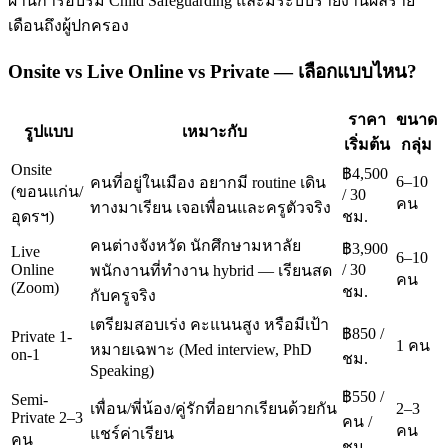
ผ่านการอบรม Child Safeguarding และมีระบบรายงานผลราย
เดือนถึงผู้ปกครอง
Onsite vs Live Online vs Private — เลือกแบบไหน?
ราคา
ขนาด
รูปแบบ
เหมาะกับ
เริ่มต้น
กลุ่ม
Onsite
฿4,500
6–10
คนที่อยู่ในเมือง อยากมี routine เดิน
(ขอนแก่น/
/ 30
คน
ทางมาเรียน เจอเพื่อนและครูตัวจริง
อุดรฯ)
ชม.
คนต่างจังหวัด นักศึกษามหาลัย
฿3,900
Live
6–10
Online
/ 30
พนักงานที่ทำงาน hybrid — เรียนสด
คน
(Zoom)
ชม.
กับครูจริง
เตรียมสอบเร่ง คะแนนสูง หรือมีเป้า
฿850 /
Private 1-
1 คน
หมายเฉพาะ (Med interview, PhD
on-1
ชม.
Speaking)
฿550 /
Semi-
เพื่อน/พี่น้อง/คู่รักที่อยากเรียนด้วยกัน
2–3
Private 2–3
คน /
คน
แชร์ค่าเรียน
คน
ชม.