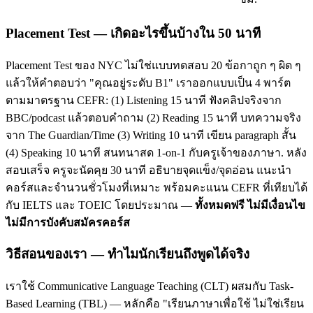
Placement Test — เกิดอะไรขึ้นบ้างใน 50 นาที
Placement Test ของ NYC ไม่ใช่แบบทดสอบ 20 ข้อกาถูก ๆ ผิด ๆ
แล้วให้คำตอบว่า "คุณอยู่ระดับ B1" เราออกแบบเป็น 4 พาร์ต
ตามมาตรฐาน CEFR: (1) Listening 15 นาที ฟังคลิปจริงจาก
BBC/podcast แล้วตอบคำถาม (2) Reading 15 นาที บทความจริง
จาก The Guardian/Time (3) Writing 10 นาที เขียน paragraph สั้น
(4) Speaking 10 นาที สนทนาสด 1-on-1 กับครูเจ้าของภาษา. หลัง
สอบเสร็จ ครูจะนัดคุย 30 นาที อธิบายจุดแข็ง/จุดอ่อน แนะนำ
คอร์สและจำนวนชั่วโมงที่เหมาะ พร้อมคะแนน CEFR ที่เทียบได้
กับ IELTS และ TOEIC โดยประมาณ —
ทั้งหมดฟรี ไม่มีเงื่อนไข
ไม่มีการบังคับสมัครคอร์ส
วิธีสอนของเรา — ทำไมนักเรียนถึงพูดได้จริง
เราใช้ Communicative Language Teaching (CLT) ผสมกับ Task-
Based Learning (TBL) — หลักคือ "เรียนภาษาเพื่อใช้ ไม่ใช่เรียน