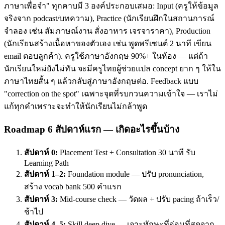
ภาษาเพื่อจำ" ทุกคาบมี 3 องค์ประกอบเสมอ: Input (ครูให้ข้อมูล
จริงจาก podcast/บทความ), Practice (นักเรียนฝึกในสถานการณ์
จำลอง เช่น สัมภาษณ์งาน สั่งอาหาร เจรจาราคา), Production
(นักเรียนสร้างเนื้อหาของตัวเอง เช่น พูดพรีเซนต์ 2 นาที เขียน
email ตอบลูกค้า). ครูใช้ภาษาอังกฤษ 90%+ ในห้อง — แต่ถ้า
นักเรียนใหม่ยังไม่ทัน จะมีครูไทยผู้ช่วยแปล concept ยาก ๆ ให้ใน
ภาษาไทยสั้น ๆ แล้วกลับสู่ภาษาอังกฤษต่อ. Feedback แบบ
"correction on the spot" เฉพาะจุดที่รบกวนความเข้าใจ — เราไม่
แก้ทุกคำเพราะจะทำให้นักเรียนไม่กล้าพูด
Roadmap 6 สัปดาห์แรก — เกิดอะไรขึ้นบ้าง
สัปดาห์ 0:
Placement Test + Consultation 30 นาที รับ
Learning Path
สัปดาห์ 1–2:
Foundation module — ปรับ pronunciation,
สร้าง vocab bank 500 คำแรก
สัปดาห์ 3:
Mid-course check — วัดผล + ปรับ pacing ถ้าเร็ว/
ช้าไป
สัปดาห์ 4–5:
Skill deep dive — เจาะทักษะที่อ่อนที่สุดจาก