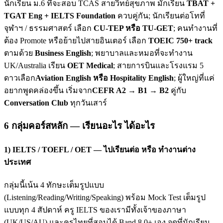
นักเรียน ม.6 ที่จะสอบ TCAS สายวิทย์สุขภาพ มักเรียน
TBAT +
TGAT Eng + IELTS Foundation
ควบคู่กัน; นักเรียนต่อโทที่
จุฬาฯ / ธรรมศาสตร์ เลือก
CU-TEP หรือ TU-GET
; คนทำงานที่
ต้อง Promote หรือย้ายไปสายอินเตอร์ เลือก
TOEIC 750+ track
ตามด้วย
Business English
; พยาบาลและหมอที่จะทำงาน
UK/Australia เรียน
OET Medical
; สายการบินและโรงแรม 5
ดาวเลือก
Aviation English หรือ Hospitality English
; ผู้ใหญ่ที่แค่
อยากพูดคล่องขึ้น เริ่มจาก
CEFR A2 → B1 → B2
คู่กับ
Conversation Club
ทุกวันเสาร์
6 กลุ่มคอร์สหลัก — เรียนอะไร ได้อะไร
1) IELTS / TOEFL / OET — ไปเรียนต่อ หรือ ทำงานต่าง
ประเทศ
กลุ่มนี้เน้น 4 ทักษะเต็มรูปแบบ
(Listening/Reading/Writing/Speaking) พร้อม Mock Test เต็มรูป
แบบทุก 4 สัปดาห์ ครู IELTS ของเรามีทั้งเจ้าของภาษา
(UK/US/AU) และครูไทยที่สอบได้ Band 8.0+ เอง จุดที่นักเรียน