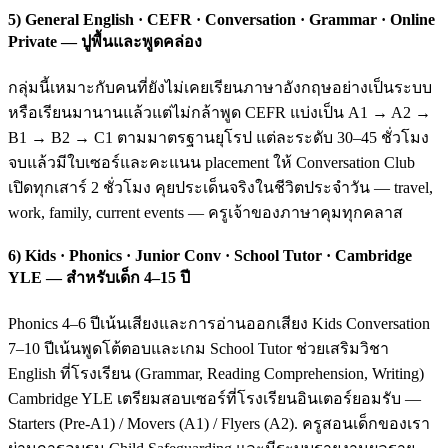
5) General English · CEFR · Conversation · Grammar · Online
Private — ปูพื้นและพูดคล่อง
กลุ่มนี้เหมาะกับคนที่ยังไม่เคยเรียนภาษาอังกฤษอย่างเป็นระบบ
หรือเรียนมานานแล้วแต่ไม่กล้าพูด CEFR แบ่งเป็น A1 → A2 →
B1 → B2 → C1 ตามมาตรฐานยุโรป แต่ละระดับ 30–45 ชั่วโมง
จบแล้วมีใบเซอร์และคะแนน placement ให้ Conversation Club
เปิดทุกเสาร์ 2 ชั่วโมง คุยประเด็นจริงในชีวิตประจำวัน — travel,
work, family, current events — ครูเจ้าของภาษาคุมทุกคลาส
6) Kids · Phonics · Junior Conv · School Tutor · Cambridge
YLE — สำหรับเด็ก 4–15 ปี
Phonics 4–6 ปีเน้นเสียงและการอ่านออกเสียง Kids Conversation
7–10 ปีเน้นพูดโต้ตอบและเกม School Tutor ช่วยเสริมวิชา
English ที่โรงเรียน (Grammar, Reading Comprehension, Writing)
Cambridge YLE เตรียมสอบเซอร์ที่โรงเรียนอินเตอร์ยอมรับ —
Starters (Pre-A1) / Movers (A1) / Flyers (A2). ครูสอนเด็กของเรา