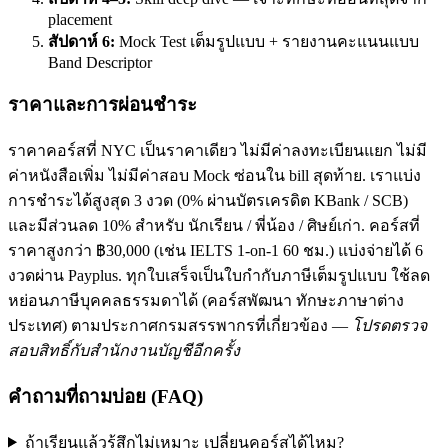
placement
สัปดาห์ 6:
Mock Test เต็มรูปแบบ + รายงานคะแนนแบบ
Band Descriptor
ราคาและการผ่อนชำระ
ราคาคอร์สที่ NYC เป็นราคาเดียว ไม่มีค่าลงทะเบียนแยก ไม่มี
ค่าหนังสือเพิ่ม ไม่มีค่าสอบ Mock ซ่อนใน bill สุดท้าย. เราแบ่ง
การชำระได้สูงสุด 3 งวด (0% ผ่านบัตรเครดิต KBank / SCB)
และมีส่วนลด 10% สำหรับ นักเรียน / พี่น้อง / ศิษย์เก่า. คอร์สที่
ราคาสูงกว่า ฿30,000 (เช่น IELTS 1-on-1 60 ชม.) แบ่งจ่ายได้ 6
งวดผ่าน Payplus. ทุกใบเสร็จเป็นใบกำกับภาษีเต็มรูปแบบ ใช้ลด
หย่อนภาษีบุคคลธรรมดาได้ (คอร์สพัฒนา ทักษะภาษาต่าง
ประเทศ) ตามประกาศกรมสรรพากรที่เกี่ยวข้อง —
โปรดตรวจ
สอบสิทธิ์กับสำนักงานบัญชีอีกครั้ง
คำถามที่ถามบ่อย (FAQ)
ถ้าเรียนแล้วรู้สึกไม่เหมาะ เปลี่ยนคอร์สได้ไหม?