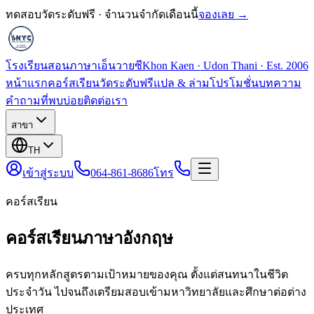
ทดสอบวัดระดับฟรี · จำนวนจำกัดเดือนนี้
จองเลย →
โรงเรียนสอนภาษาเอ็นวายซี
Khon Kaen · Udon Thani · Est. 2006
หน้าแรก
คอร์สเรียน
วัดระดับฟรี
แปล & ล่าม
โปรโมชั่น
บทความ
คำถามที่พบบ่อย
ติดต่อเรา
สาขา
TH
เข้าสู่ระบบ
064-861-8686
โทร
คอร์สเรียน
คอร์สเรียนภาษาอังกฤษ
ครบทุกหลักสูตรตามเป้าหมายของคุณ ตั้งแต่สนทนาในชีวิต
ประจำวัน ไปจนถึงเตรียมสอบเข้ามหาวิทยาลัยและศึกษาต่อต่าง
ประเทศ