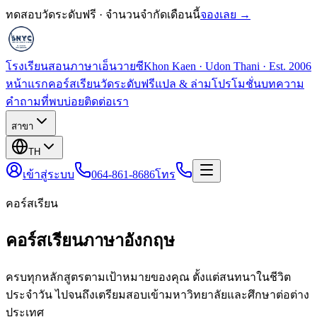
ทดสอบวัดระดับฟรี · จำนวนจำกัดเดือนนี้
จองเลย →
โรงเรียนสอนภาษาเอ็นวายซี
Khon Kaen · Udon Thani · Est. 2006
หน้าแรก
คอร์สเรียน
วัดระดับฟรี
แปล & ล่าม
โปรโมชั่น
บทความ
คำถามที่พบบ่อย
ติดต่อเรา
สาขา
TH
เข้าสู่ระบบ
064-861-8686
โทร
คอร์สเรียน
คอร์สเรียนภาษาอังกฤษ
ครบทุกหลักสูตรตามเป้าหมายของคุณ ตั้งแต่สนทนาในชีวิต
ประจำวัน ไปจนถึงเตรียมสอบเข้ามหาวิทยาลัยและศึกษาต่อต่าง
ประเทศ