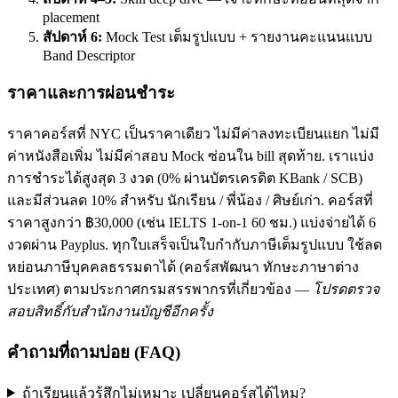
placement
สัปดาห์ 6:
Mock Test เต็มรูปแบบ + รายงานคะแนนแบบ
Band Descriptor
ราคาและการผ่อนชำระ
ราคาคอร์สที่ NYC เป็นราคาเดียว ไม่มีค่าลงทะเบียนแยก ไม่มี
ค่าหนังสือเพิ่ม ไม่มีค่าสอบ Mock ซ่อนใน bill สุดท้าย. เราแบ่ง
การชำระได้สูงสุด 3 งวด (0% ผ่านบัตรเครดิต KBank / SCB)
และมีส่วนลด 10% สำหรับ นักเรียน / พี่น้อง / ศิษย์เก่า. คอร์สที่
ราคาสูงกว่า ฿30,000 (เช่น IELTS 1-on-1 60 ชม.) แบ่งจ่ายได้ 6
งวดผ่าน Payplus. ทุกใบเสร็จเป็นใบกำกับภาษีเต็มรูปแบบ ใช้ลด
หย่อนภาษีบุคคลธรรมดาได้ (คอร์สพัฒนา ทักษะภาษาต่าง
ประเทศ) ตามประกาศกรมสรรพากรที่เกี่ยวข้อง —
โปรดตรวจ
สอบสิทธิ์กับสำนักงานบัญชีอีกครั้ง
คำถามที่ถามบ่อย (FAQ)
ถ้าเรียนแล้วรู้สึกไม่เหมาะ เปลี่ยนคอร์สได้ไหม?