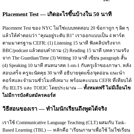
Placement Test — เกิดอะไรขึ้นบ้างใน 50 นาที
Placement Test ของ NYC ไม่ใช่แบบทดสอบ 20 ข้อกาถูก ๆ ผิด ๆ
แล้วให้คำตอบว่า "คุณอยู่ระดับ B1" เราออกแบบเป็น 4 พาร์ต
ตามมาตรฐาน CEFR: (1) Listening 15 นาที ฟังคลิปจริงจาก
BBC/podcast แล้วตอบคำถาม (2) Reading 15 นาที บทความจริง
จาก The Guardian/Time (3) Writing 10 นาที เขียน paragraph สั้น
(4) Speaking 10 นาที สนทนาสด 1-on-1 กับครูเจ้าของภาษา. หลัง
สอบเสร็จ ครูจะนัดคุย 30 นาที อธิบายจุดแข็ง/จุดอ่อน แนะนำ
คอร์สและจำนวนชั่วโมงที่เหมาะ พร้อมคะแนน CEFR ที่เทียบได้
กับ IELTS และ TOEIC โดยประมาณ —
ทั้งหมดฟรี ไม่มีเงื่อนไข
ไม่มีการบังคับสมัครคอร์ส
วิธีสอนของเรา — ทำไมนักเรียนถึงพูดได้จริง
เราใช้ Communicative Language Teaching (CLT) ผสมกับ Task-
Based Learning (TBL) — หลักคือ "เรียนภาษาเพื่อใช้ ไม่ใช่เรียน