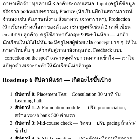
ภาษาเพื่อจำ" ทุกคาบมี 3 องค์ประกอบเสมอ: Input (ครูให้ข้อมูล
จริงจาก podcast/บทความ), Practice (นักเรียนฝึกในสถานการณ์
จำลอง เช่น สัมภาษณ์งาน สั่งอาหาร เจรจาราคา), Production
(นักเรียนสร้างเนื้อหาของตัวเอง เช่น พูดพรีเซนต์ 2 นาที เขียน
email ตอบลูกค้า). ครูใช้ภาษาอังกฤษ 90%+ ในห้อง — แต่ถ้า
นักเรียนใหม่ยังไม่ทัน จะมีครูไทยผู้ช่วยแปล concept ยาก ๆ ให้ใน
ภาษาไทยสั้น ๆ แล้วกลับสู่ภาษาอังกฤษต่อ. Feedback แบบ
"correction on the spot" เฉพาะจุดที่รบกวนความเข้าใจ — เราไม่
แก้ทุกคำเพราะจะทำให้นักเรียนไม่กล้าพูด
Roadmap 6 สัปดาห์แรก — เกิดอะไรขึ้นบ้าง
สัปดาห์ 0:
Placement Test + Consultation 30 นาที รับ
Learning Path
สัปดาห์ 1–2:
Foundation module — ปรับ pronunciation,
สร้าง vocab bank 500 คำแรก
สัปดาห์ 3:
Mid-course check — วัดผล + ปรับ pacing ถ้าเร็ว/
ช้าไป
สัปดาห์ 4–5:
Skill deep dive — เจาะทักษะที่อ่อนที่สุดจาก