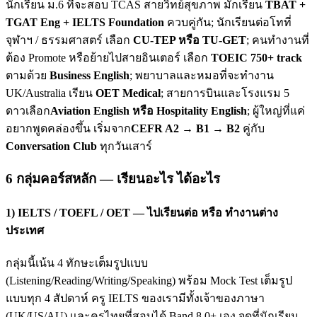
นักเรียน ม.6 ที่จะสอบ TCAS สายวิทย์สุขภาพ มักเรียน
TBAT +
TGAT Eng + IELTS Foundation
ควบคู่กัน; นักเรียนต่อโทที่
จุฬาฯ / ธรรมศาสตร์ เลือก
CU-TEP หรือ TU-GET
; คนทำงานที่
ต้อง Promote หรือย้ายไปสายอินเตอร์ เลือก
TOEIC 750+ track
ตามด้วย
Business English
; พยาบาลและหมอที่จะทำงาน
UK/Australia เรียน
OET Medical
; สายการบินและโรงแรม 5
ดาวเลือก
Aviation English หรือ Hospitality English
; ผู้ใหญ่ที่แค่
อยากพูดคล่องขึ้น เริ่มจาก
CEFR A2 → B1 → B2
คู่กับ
Conversation Club
ทุกวันเสาร์
6 กลุ่มคอร์สหลัก — เรียนอะไร ได้อะไร
1) IELTS / TOEFL / OET — ไปเรียนต่อ หรือ ทำงานต่าง
ประเทศ
กลุ่มนี้เน้น 4 ทักษะเต็มรูปแบบ
(Listening/Reading/Writing/Speaking) พร้อม Mock Test เต็มรูป
แบบทุก 4 สัปดาห์ ครู IELTS ของเรามีทั้งเจ้าของภาษา
(UK/US/AU) และครูไทยที่สอบได้ Band 8.0+ เอง จุดที่นักเรียน