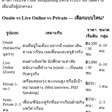
ผ่านการอบรม Child Safeguarding และมีระบบรายงานผลราย
เดือนถึงผู้ปกครอง
Onsite vs Live Online vs Private — เลือกแบบไหน?
ราคา
ขนาด
รูปแบบ
เหมาะกับ
เริ่มต้น
กลุ่ม
Onsite
฿4,500
6–10
คนที่อยู่ในเมือง อยากมี routine เดิน
(ขอนแก่น/
/ 30
คน
ทางมาเรียน เจอเพื่อนและครูตัวจริง
อุดรฯ)
ชม.
คนต่างจังหวัด นักศึกษามหาลัย
฿3,900
Live
6–10
Online
/ 30
พนักงานที่ทำงาน hybrid — เรียนสด
คน
(Zoom)
ชม.
กับครูจริง
เตรียมสอบเร่ง คะแนนสูง หรือมีเป้า
฿850 /
Private 1-
1 คน
หมายเฉพาะ (Med interview, PhD
on-1
ชม.
Speaking)
฿550 /
Semi-
เพื่อน/พี่น้อง/คู่รักที่อยากเรียนด้วยกัน
2–3
Private 2–3
คน /
คน
แชร์ค่าเรียน
คน
ชม.