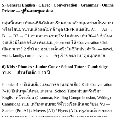
5) General English · CEFR · Conversation · Grammar · Online
Private — ปูพื้นและพูดคล่อง
กลุ่มนี้เหมาะกับคนที่ยังไม่เคยเรียนภาษาอังกฤษอย่างเป็นระบบ
หรือเรียนมานานแล้วแต่ไม่กล้าพูด CEFR แบ่งเป็น A1 → A2 →
B1 → B2 → C1 ตามมาตรฐานยุโรป แต่ละระดับ 30–45 ชั่วโมง
จบแล้วมีใบเซอร์และคะแนน placement ให้ Conversation Club
เปิดทุกเสาร์ 2 ชั่วโมง คุยประเด็นจริงในชีวิตประจำวัน — travel,
work, family, current events — ครูเจ้าของภาษาคุมทุกคลาส
6) Kids · Phonics · Junior Conv · School Tutor · Cambridge
YLE — สำหรับเด็ก 4–15 ปี
Phonics 4–6 ปีเน้นเสียงและการอ่านออกเสียง Kids Conversation
7–10 ปีเน้นพูดโต้ตอบและเกม School Tutor ช่วยเสริมวิชา
English ที่โรงเรียน (Grammar, Reading Comprehension, Writing)
Cambridge YLE เตรียมสอบเซอร์ที่โรงเรียนอินเตอร์ยอมรับ —
Starters (Pre-A1) / Movers (A1) / Flyers (A2). ครูสอนเด็กของเรา