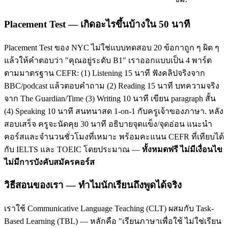
Placement Test — เกิดอะไรขึ้นบ้างใน 50 นาที
Placement Test ของ NYC ไม่ใช่แบบทดสอบ 20 ข้อกาถูก ๆ ผิด ๆ
แล้วให้คำตอบว่า "คุณอยู่ระดับ B1" เราออกแบบเป็น 4 พาร์ต
ตามมาตรฐาน CEFR: (1) Listening 15 นาที ฟังคลิปจริงจาก
BBC/podcast แล้วตอบคำถาม (2) Reading 15 นาที บทความจริง
จาก The Guardian/Time (3) Writing 10 นาที เขียน paragraph สั้น
(4) Speaking 10 นาที สนทนาสด 1-on-1 กับครูเจ้าของภาษา. หลัง
สอบเสร็จ ครูจะนัดคุย 30 นาที อธิบายจุดแข็ง/จุดอ่อน แนะนำ
คอร์สและจำนวนชั่วโมงที่เหมาะ พร้อมคะแนน CEFR ที่เทียบได้
กับ IELTS และ TOEIC โดยประมาณ —
ทั้งหมดฟรี ไม่มีเงื่อนไข
ไม่มีการบังคับสมัครคอร์ส
วิธีสอนของเรา — ทำไมนักเรียนถึงพูดได้จริง
เราใช้ Communicative Language Teaching (CLT) ผสมกับ Task-
Based Learning (TBL) — หลักคือ "เรียนภาษาเพื่อใช้ ไม่ใช่เรียน