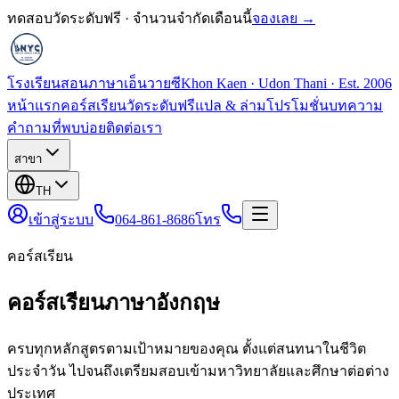
ทดสอบวัดระดับฟรี · จำนวนจำกัดเดือนนี้
จองเลย →
โรงเรียนสอนภาษาเอ็นวายซี
Khon Kaen · Udon Thani · Est. 2006
หน้าแรก
คอร์สเรียน
วัดระดับฟรี
แปล & ล่าม
โปรโมชั่น
บทความ
คำถามที่พบบ่อย
ติดต่อเรา
สาขา
TH
เข้าสู่ระบบ
064-861-8686
โทร
คอร์สเรียน
คอร์สเรียนภาษาอังกฤษ
ครบทุกหลักสูตรตามเป้าหมายของคุณ ตั้งแต่สนทนาในชีวิต
ประจำวัน ไปจนถึงเตรียมสอบเข้ามหาวิทยาลัยและศึกษาต่อต่าง
ประเทศ