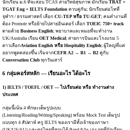
นักเรียน ม.6 ที่จะสอบ TCAS สายวิทย์สุขภาพ มักเรียน
TBAT +
TGAT Eng + IELTS Foundation
ควบคู่กัน; นักเรียนต่อโทที่
จุฬาฯ / ธรรมศาสตร์ เลือก
CU-TEP หรือ TU-GET
; คนทำงานที่
ต้อง Promote หรือย้ายไปสายอินเตอร์ เลือก
TOEIC 750+ track
ตามด้วย
Business English
; พยาบาลและหมอที่จะทำงาน
UK/Australia เรียน
OET Medical
; สายการบินและโรงแรม 5
ดาวเลือก
Aviation English หรือ Hospitality English
; ผู้ใหญ่ที่แค่
อยากพูดคล่องขึ้น เริ่มจาก
CEFR A2 → B1 → B2
คู่กับ
Conversation Club
ทุกวันเสาร์
6 กลุ่มคอร์สหลัก — เรียนอะไร ได้อะไร
1) IELTS / TOEFL / OET — ไปเรียนต่อ หรือ ทำงานต่าง
ประเทศ
กลุ่มนี้เน้น 4 ทักษะเต็มรูปแบบ
(Listening/Reading/Writing/Speaking) พร้อม Mock Test เต็มรูป
แบบทุก 4 สัปดาห์ ครู IELTS ของเรามีทั้งเจ้าของภาษา
(UK/US/AU) และครูไทยที่สอบได้ Band 8.0+ เอง จุดที่นักเรียน