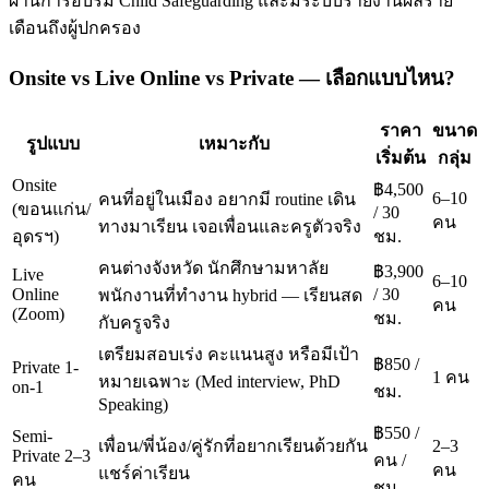
ผ่านการอบรม Child Safeguarding และมีระบบรายงานผลราย
เดือนถึงผู้ปกครอง
Onsite vs Live Online vs Private — เลือกแบบไหน?
ราคา
ขนาด
รูปแบบ
เหมาะกับ
เริ่มต้น
กลุ่ม
Onsite
฿4,500
6–10
คนที่อยู่ในเมือง อยากมี routine เดิน
(ขอนแก่น/
/ 30
คน
ทางมาเรียน เจอเพื่อนและครูตัวจริง
อุดรฯ)
ชม.
คนต่างจังหวัด นักศึกษามหาลัย
฿3,900
Live
6–10
Online
/ 30
พนักงานที่ทำงาน hybrid — เรียนสด
คน
(Zoom)
ชม.
กับครูจริง
เตรียมสอบเร่ง คะแนนสูง หรือมีเป้า
฿850 /
Private 1-
1 คน
หมายเฉพาะ (Med interview, PhD
on-1
ชม.
Speaking)
฿550 /
Semi-
เพื่อน/พี่น้อง/คู่รักที่อยากเรียนด้วยกัน
2–3
Private 2–3
คน /
คน
แชร์ค่าเรียน
คน
ชม.