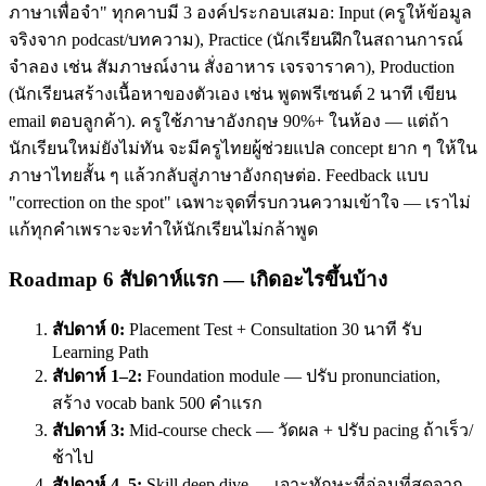
ภาษาเพื่อจำ" ทุกคาบมี 3 องค์ประกอบเสมอ: Input (ครูให้ข้อมูล
จริงจาก podcast/บทความ), Practice (นักเรียนฝึกในสถานการณ์
จำลอง เช่น สัมภาษณ์งาน สั่งอาหาร เจรจาราคา), Production
(นักเรียนสร้างเนื้อหาของตัวเอง เช่น พูดพรีเซนต์ 2 นาที เขียน
email ตอบลูกค้า). ครูใช้ภาษาอังกฤษ 90%+ ในห้อง — แต่ถ้า
นักเรียนใหม่ยังไม่ทัน จะมีครูไทยผู้ช่วยแปล concept ยาก ๆ ให้ใน
ภาษาไทยสั้น ๆ แล้วกลับสู่ภาษาอังกฤษต่อ. Feedback แบบ
"correction on the spot" เฉพาะจุดที่รบกวนความเข้าใจ — เราไม่
แก้ทุกคำเพราะจะทำให้นักเรียนไม่กล้าพูด
Roadmap 6 สัปดาห์แรก — เกิดอะไรขึ้นบ้าง
สัปดาห์ 0:
Placement Test + Consultation 30 นาที รับ
Learning Path
สัปดาห์ 1–2:
Foundation module — ปรับ pronunciation,
สร้าง vocab bank 500 คำแรก
สัปดาห์ 3:
Mid-course check — วัดผล + ปรับ pacing ถ้าเร็ว/
ช้าไป
สัปดาห์ 4–5:
Skill deep dive — เจาะทักษะที่อ่อนที่สุดจาก