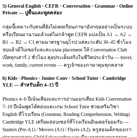
5) General English · CEFR · Conversation · Grammar · Online
Private — ปูพื้นและพูดคล่อง
กลุ่มนี้เหมาะกับคนที่ยังไม่เคยเรียนภาษาอังกฤษอย่างเป็นระบบ
หรือเรียนมานานแล้วแต่ไม่กล้าพูด CEFR แบ่งเป็น A1 → A2 →
B1 → B2 → C1 ตามมาตรฐานยุโรป แต่ละระดับ 30–45 ชั่วโมง
จบแล้วมีใบเซอร์และคะแนน placement ให้ Conversation Club
เปิดทุกเสาร์ 2 ชั่วโมง คุยประเด็นจริงในชีวิตประจำวัน — travel,
work, family, current events — ครูเจ้าของภาษาคุมทุกคลาส
6) Kids · Phonics · Junior Conv · School Tutor · Cambridge
YLE — สำหรับเด็ก 4–15 ปี
Phonics 4–6 ปีเน้นเสียงและการอ่านออกเสียง Kids Conversation
7–10 ปีเน้นพูดโต้ตอบและเกม School Tutor ช่วยเสริมวิชา
English ที่โรงเรียน (Grammar, Reading Comprehension, Writing)
Cambridge YLE เตรียมสอบเซอร์ที่โรงเรียนอินเตอร์ยอมรับ —
Starters (Pre-A1) / Movers (A1) / Flyers (A2). ครูสอนเด็กของเรา