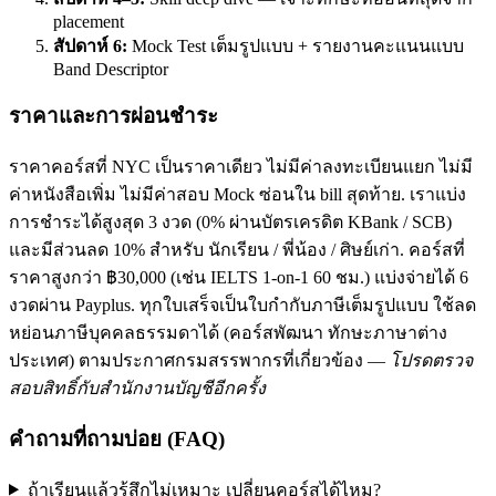
placement
สัปดาห์ 6:
Mock Test เต็มรูปแบบ + รายงานคะแนนแบบ
Band Descriptor
ราคาและการผ่อนชำระ
ราคาคอร์สที่ NYC เป็นราคาเดียว ไม่มีค่าลงทะเบียนแยก ไม่มี
ค่าหนังสือเพิ่ม ไม่มีค่าสอบ Mock ซ่อนใน bill สุดท้าย. เราแบ่ง
การชำระได้สูงสุด 3 งวด (0% ผ่านบัตรเครดิต KBank / SCB)
และมีส่วนลด 10% สำหรับ นักเรียน / พี่น้อง / ศิษย์เก่า. คอร์สที่
ราคาสูงกว่า ฿30,000 (เช่น IELTS 1-on-1 60 ชม.) แบ่งจ่ายได้ 6
งวดผ่าน Payplus. ทุกใบเสร็จเป็นใบกำกับภาษีเต็มรูปแบบ ใช้ลด
หย่อนภาษีบุคคลธรรมดาได้ (คอร์สพัฒนา ทักษะภาษาต่าง
ประเทศ) ตามประกาศกรมสรรพากรที่เกี่ยวข้อง —
โปรดตรวจ
สอบสิทธิ์กับสำนักงานบัญชีอีกครั้ง
คำถามที่ถามบ่อย (FAQ)
ถ้าเรียนแล้วรู้สึกไม่เหมาะ เปลี่ยนคอร์สได้ไหม?