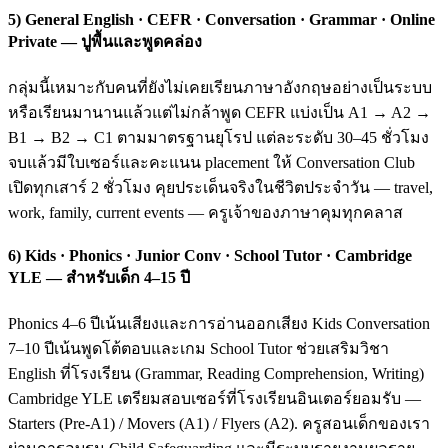
5) General English · CEFR · Conversation · Grammar · Online
Private — ปูพื้นและพูดคล่อง
กลุ่มนี้เหมาะกับคนที่ยังไม่เคยเรียนภาษาอังกฤษอย่างเป็นระบบ
หรือเรียนมานานแล้วแต่ไม่กล้าพูด CEFR แบ่งเป็น A1 → A2 →
B1 → B2 → C1 ตามมาตรฐานยุโรป แต่ละระดับ 30–45 ชั่วโมง
จบแล้วมีใบเซอร์และคะแนน placement ให้ Conversation Club
เปิดทุกเสาร์ 2 ชั่วโมง คุยประเด็นจริงในชีวิตประจำวัน — travel,
work, family, current events — ครูเจ้าของภาษาคุมทุกคลาส
6) Kids · Phonics · Junior Conv · School Tutor · Cambridge
YLE — สำหรับเด็ก 4–15 ปี
Phonics 4–6 ปีเน้นเสียงและการอ่านออกเสียง Kids Conversation
7–10 ปีเน้นพูดโต้ตอบและเกม School Tutor ช่วยเสริมวิชา
English ที่โรงเรียน (Grammar, Reading Comprehension, Writing)
Cambridge YLE เตรียมสอบเซอร์ที่โรงเรียนอินเตอร์ยอมรับ —
Starters (Pre-A1) / Movers (A1) / Flyers (A2). ครูสอนเด็กของเรา