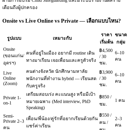
ผ่านการอบรม Child Safeguarding และมีระบบรายงานผลราย
เดือนถึงผู้ปกครอง
Onsite vs Live Online vs Private — เลือกแบบไหน?
ราคา
ขนาด
รูปแบบ
เหมาะกับ
เริ่มต้น
กลุ่ม
Onsite
฿4,500
6–10
คนที่อยู่ในเมือง อยากมี routine เดิน
(ขอนแก่น/
/ 30
คน
ทางมาเรียน เจอเพื่อนและครูตัวจริง
อุดรฯ)
ชม.
คนต่างจังหวัด นักศึกษามหาลัย
฿3,900
Live
6–10
Online
/ 30
พนักงานที่ทำงาน hybrid — เรียนสด
คน
(Zoom)
ชม.
กับครูจริง
เตรียมสอบเร่ง คะแนนสูง หรือมีเป้า
฿850 /
Private 1-
1 คน
หมายเฉพาะ (Med interview, PhD
on-1
ชม.
Speaking)
฿550 /
Semi-
เพื่อน/พี่น้อง/คู่รักที่อยากเรียนด้วยกัน
2–3
Private 2–3
คน /
คน
แชร์ค่าเรียน
คน
ชม.