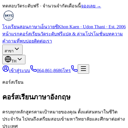
ทดสอบวัดระดับฟรี · จำนวนจำกัดเดือนนี้
จองเลย →
โรงเรียนสอนภาษาเอ็นวายซี
Khon Kaen · Udon Thani · Est. 2006
หน้าแรก
คอร์สเรียน
วัดระดับฟรี
แปล & ล่าม
โปรโมชั่น
บทความ
คำถามที่พบบ่อย
ติดต่อเรา
สาขา
TH
เข้าสู่ระบบ
064-861-8686
โทร
คอร์สเรียน
คอร์สเรียนภาษาอังกฤษ
ครบทุกหลักสูตรตามเป้าหมายของคุณ ตั้งแต่สนทนาในชีวิต
ประจำวัน ไปจนถึงเตรียมสอบเข้ามหาวิทยาลัยและศึกษาต่อต่าง
ประเทศ