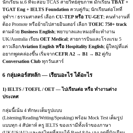
นักเรียน ม.6 ที่จะสอบ TCAS สายวิทย์สุขภาพ มักเรียน
TBAT +
TGAT Eng + IELTS Foundation
ควบคู่กัน; นักเรียนต่อโทที่
จุฬาฯ / ธรรมศาสตร์ เลือก
CU-TEP หรือ TU-GET
; คนทำงานที่
ต้อง Promote หรือย้ายไปสายอินเตอร์ เลือก
TOEIC 750+ track
ตามด้วย
Business English
; พยาบาลและหมอที่จะทำงาน
UK/Australia เรียน
OET Medical
; สายการบินและโรงแรม 5
ดาวเลือก
Aviation English หรือ Hospitality English
; ผู้ใหญ่ที่แค่
อยากพูดคล่องขึ้น เริ่มจาก
CEFR A2 → B1 → B2
คู่กับ
Conversation Club
ทุกวันเสาร์
6 กลุ่มคอร์สหลัก — เรียนอะไร ได้อะไร
1) IELTS / TOEFL / OET — ไปเรียนต่อ หรือ ทำงานต่าง
ประเทศ
กลุ่มนี้เน้น 4 ทักษะเต็มรูปแบบ
(Listening/Reading/Writing/Speaking) พร้อม Mock Test เต็มรูป
แบบทุก 4 สัปดาห์ ครู IELTS ของเรามีทั้งเจ้าของภาษา
(UK/US/AU) และครูไทยที่สอบได้ Band 8.0+ เอง จุดที่นักเรียน