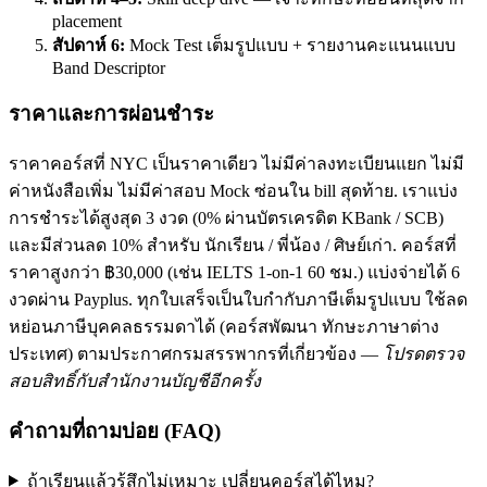
placement
สัปดาห์ 6:
Mock Test เต็มรูปแบบ + รายงานคะแนนแบบ
Band Descriptor
ราคาและการผ่อนชำระ
ราคาคอร์สที่ NYC เป็นราคาเดียว ไม่มีค่าลงทะเบียนแยก ไม่มี
ค่าหนังสือเพิ่ม ไม่มีค่าสอบ Mock ซ่อนใน bill สุดท้าย. เราแบ่ง
การชำระได้สูงสุด 3 งวด (0% ผ่านบัตรเครดิต KBank / SCB)
และมีส่วนลด 10% สำหรับ นักเรียน / พี่น้อง / ศิษย์เก่า. คอร์สที่
ราคาสูงกว่า ฿30,000 (เช่น IELTS 1-on-1 60 ชม.) แบ่งจ่ายได้ 6
งวดผ่าน Payplus. ทุกใบเสร็จเป็นใบกำกับภาษีเต็มรูปแบบ ใช้ลด
หย่อนภาษีบุคคลธรรมดาได้ (คอร์สพัฒนา ทักษะภาษาต่าง
ประเทศ) ตามประกาศกรมสรรพากรที่เกี่ยวข้อง —
โปรดตรวจ
สอบสิทธิ์กับสำนักงานบัญชีอีกครั้ง
คำถามที่ถามบ่อย (FAQ)
ถ้าเรียนแล้วรู้สึกไม่เหมาะ เปลี่ยนคอร์สได้ไหม?