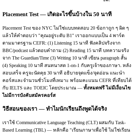
Placement Test — เกิดอะไรขึ้นบ้างใน 50 นาที
Placement Test ของ NYC ไม่ใช่แบบทดสอบ 20 ข้อกาถูก ๆ ผิด ๆ
แล้วให้คำตอบว่า "คุณอยู่ระดับ B1" เราออกแบบเป็น 4 พาร์ต
ตามมาตรฐาน CEFR: (1) Listening 15 นาที ฟังคลิปจริงจาก
BBC/podcast แล้วตอบคำถาม (2) Reading 15 นาที บทความจริง
จาก The Guardian/Time (3) Writing 10 นาที เขียน paragraph สั้น
(4) Speaking 10 นาที สนทนาสด 1-on-1 กับครูเจ้าของภาษา. หลัง
สอบเสร็จ ครูจะนัดคุย 30 นาที อธิบายจุดแข็ง/จุดอ่อน แนะนำ
คอร์สและจำนวนชั่วโมงที่เหมาะ พร้อมคะแนน CEFR ที่เทียบได้
กับ IELTS และ TOEIC โดยประมาณ —
ทั้งหมดฟรี ไม่มีเงื่อนไข
ไม่มีการบังคับสมัครคอร์ส
วิธีสอนของเรา — ทำไมนักเรียนถึงพูดได้จริง
เราใช้ Communicative Language Teaching (CLT) ผสมกับ Task-
Based Learning (TBL) — หลักคือ "เรียนภาษาเพื่อใช้ ไม่ใช่เรียน