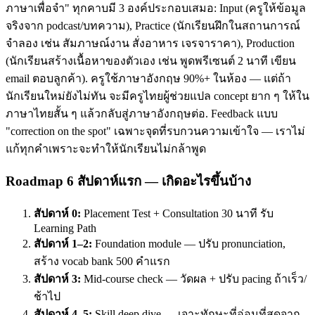
ภาษาเพื่อจำ" ทุกคาบมี 3 องค์ประกอบเสมอ: Input (ครูให้ข้อมูล
จริงจาก podcast/บทความ), Practice (นักเรียนฝึกในสถานการณ์
จำลอง เช่น สัมภาษณ์งาน สั่งอาหาร เจรจาราคา), Production
(นักเรียนสร้างเนื้อหาของตัวเอง เช่น พูดพรีเซนต์ 2 นาที เขียน
email ตอบลูกค้า). ครูใช้ภาษาอังกฤษ 90%+ ในห้อง — แต่ถ้า
นักเรียนใหม่ยังไม่ทัน จะมีครูไทยผู้ช่วยแปล concept ยาก ๆ ให้ใน
ภาษาไทยสั้น ๆ แล้วกลับสู่ภาษาอังกฤษต่อ. Feedback แบบ
"correction on the spot" เฉพาะจุดที่รบกวนความเข้าใจ — เราไม่
แก้ทุกคำเพราะจะทำให้นักเรียนไม่กล้าพูด
Roadmap 6 สัปดาห์แรก — เกิดอะไรขึ้นบ้าง
สัปดาห์ 0:
Placement Test + Consultation 30 นาที รับ
Learning Path
สัปดาห์ 1–2:
Foundation module — ปรับ pronunciation,
สร้าง vocab bank 500 คำแรก
สัปดาห์ 3:
Mid-course check — วัดผล + ปรับ pacing ถ้าเร็ว/
ช้าไป
สัปดาห์ 4–5:
Skill deep dive — เจาะทักษะที่อ่อนที่สุดจาก