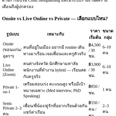
ผ่านการอบรม Child Safeguarding และมีระบบรายงานผลราย
เดือนถึงผู้ปกครอง
Onsite vs Live Online vs Private — เลือกแบบไหน?
ราคา
ขนาด
รูปแบบ
เหมาะกับ
เริ่มต้น
กลุ่ม
Onsite
฿4,500
6–10
คนที่อยู่ในเมือง อยากมี routine เดิน
(ขอนแก่น/
/ 30
คน
ทางมาเรียน เจอเพื่อนและครูตัวจริง
อุดรฯ)
ชม.
คนต่างจังหวัด นักศึกษามหาลัย
฿3,900
Live
6–10
Online
/ 30
พนักงานที่ทำงาน hybrid — เรียนสด
คน
(Zoom)
ชม.
กับครูจริง
เตรียมสอบเร่ง คะแนนสูง หรือมีเป้า
฿850 /
Private 1-
1 คน
หมายเฉพาะ (Med interview, PhD
on-1
ชม.
Speaking)
฿550 /
Semi-
เพื่อน/พี่น้อง/คู่รักที่อยากเรียนด้วยกัน
2–3
Private 2–3
คน /
คน
แชร์ค่าเรียน
คน
ชม.