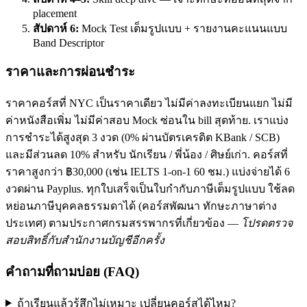
placement
สัปดาห์ 6:
Mock Test เต็มรูปแบบ + รายงานคะแนนแบบ
Band Descriptor
ราคาและการผ่อนชำระ
ราคาคอร์สที่ NYC เป็นราคาเดียว ไม่มีค่าลงทะเบียนแยก ไม่มี
ค่าหนังสือเพิ่ม ไม่มีค่าสอบ Mock ซ่อนใน bill สุดท้าย. เราแบ่ง
การชำระได้สูงสุด 3 งวด (0% ผ่านบัตรเครดิต KBank / SCB)
และมีส่วนลด 10% สำหรับ นักเรียน / พี่น้อง / ศิษย์เก่า. คอร์สที่
ราคาสูงกว่า ฿30,000 (เช่น IELTS 1-on-1 60 ชม.) แบ่งจ่ายได้ 6
งวดผ่าน Payplus. ทุกใบเสร็จเป็นใบกำกับภาษีเต็มรูปแบบ ใช้ลด
หย่อนภาษีบุคคลธรรมดาได้ (คอร์สพัฒนา ทักษะภาษาต่าง
ประเทศ) ตามประกาศกรมสรรพากรที่เกี่ยวข้อง —
โปรดตรวจ
สอบสิทธิ์กับสำนักงานบัญชีอีกครั้ง
คำถามที่ถามบ่อย (FAQ)
ถ้าเรียนแล้วรู้สึกไม่เหมาะ เปลี่ยนคอร์สได้ไหม?