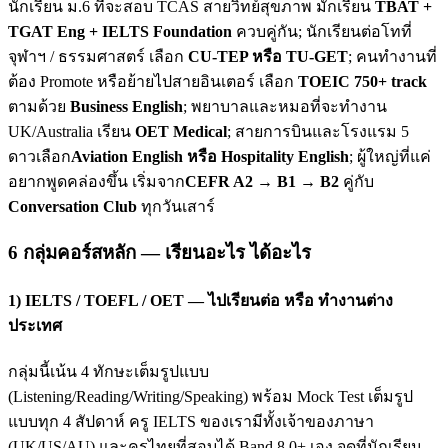
นักเรียน ม.6 ที่จะสอบ TCAS สายวิทย์สุขภาพ มักเรียน
TBAT +
TGAT Eng + IELTS Foundation
ควบคู่กัน; นักเรียนต่อโทที่
จุฬาฯ / ธรรมศาสตร์ เลือก
CU-TEP หรือ TU-GET
; คนทำงานที่
ต้อง Promote หรือย้ายไปสายอินเตอร์ เลือก
TOEIC 750+ track
ตามด้วย
Business English
; พยาบาลและหมอที่จะทำงาน
UK/Australia เรียน
OET Medical
; สายการบินและโรงแรม 5
ดาวเลือก
Aviation English หรือ Hospitality English
; ผู้ใหญ่ที่แค่
อยากพูดคล่องขึ้น เริ่มจาก
CEFR A2 → B1 → B2
คู่กับ
Conversation Club
ทุกวันเสาร์
6 กลุ่มคอร์สหลัก — เรียนอะไร ได้อะไร
1) IELTS / TOEFL / OET — ไปเรียนต่อ หรือ ทำงานต่าง
ประเทศ
กลุ่มนี้เน้น 4 ทักษะเต็มรูปแบบ
(Listening/Reading/Writing/Speaking) พร้อม Mock Test เต็มรูป
แบบทุก 4 สัปดาห์ ครู IELTS ของเรามีทั้งเจ้าของภาษา
(UK/US/AU) และครูไทยที่สอบได้ Band 8.0+ เอง จุดที่นักเรียน