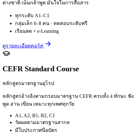
ต่างชาติ เน้นกล้าพูด มั่นใจในการสื่อสาร
ทุกระดับ A1–C1
กลุ่มเล็ก 6–8 คน · ทดสอบระดับฟรี
เรียนสด + e-Learning
ดูรายละเอียดคอร์ส
CEFR Standard Course
หลักสูตรมาตรฐานยุโรป
หลักสูตรอ้างอิงตามกรอบมาตรฐาน CEFR ครบทั้ง 4 ทักษะ ฟัง
พูด อ่าน เขียน เหมาะทุกเพศทุกวัย
A1, A2, B1, B2, C1
วัดผลตามมาตรฐานสากล
มีใบประกาศนียบัตร