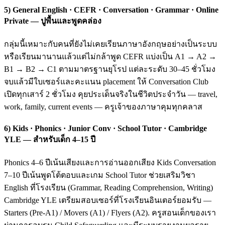
5) General English · CEFR · Conversation · Grammar · Online
Private — ปูพื้นและพูดคล่อง
กลุ่มนี้เหมาะกับคนที่ยังไม่เคยเรียนภาษาอังกฤษอย่างเป็นระบบ
หรือเรียนมานานแล้วแต่ไม่กล้าพูด CEFR แบ่งเป็น A1 → A2 →
B1 → B2 → C1 ตามมาตรฐานยุโรป แต่ละระดับ 30–45 ชั่วโมง
จบแล้วมีใบเซอร์และคะแนน placement ให้ Conversation Club
เปิดทุกเสาร์ 2 ชั่วโมง คุยประเด็นจริงในชีวิตประจำวัน — travel,
work, family, current events — ครูเจ้าของภาษาคุมทุกคลาส
6) Kids · Phonics · Junior Conv · School Tutor · Cambridge
YLE — สำหรับเด็ก 4–15 ปี
Phonics 4–6 ปีเน้นเสียงและการอ่านออกเสียง Kids Conversation
7–10 ปีเน้นพูดโต้ตอบและเกม School Tutor ช่วยเสริมวิชา
English ที่โรงเรียน (Grammar, Reading Comprehension, Writing)
Cambridge YLE เตรียมสอบเซอร์ที่โรงเรียนอินเตอร์ยอมรับ —
Starters (Pre-A1) / Movers (A1) / Flyers (A2). ครูสอนเด็กของเรา