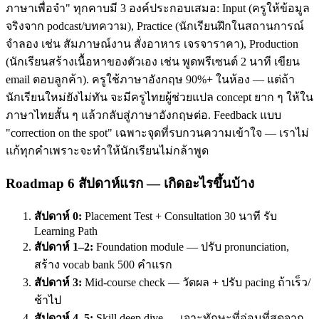
ภาษาเพื่อจำ" ทุกคาบมี 3 องค์ประกอบเสมอ: Input (ครูให้ข้อมูล
จริงจาก podcast/บทความ), Practice (นักเรียนฝึกในสถานการณ์
จำลอง เช่น สัมภาษณ์งาน สั่งอาหาร เจรจาราคา), Production
(นักเรียนสร้างเนื้อหาของตัวเอง เช่น พูดพรีเซนต์ 2 นาที เขียน
email ตอบลูกค้า). ครูใช้ภาษาอังกฤษ 90%+ ในห้อง — แต่ถ้า
นักเรียนใหม่ยังไม่ทัน จะมีครูไทยผู้ช่วยแปล concept ยาก ๆ ให้ใน
ภาษาไทยสั้น ๆ แล้วกลับสู่ภาษาอังกฤษต่อ. Feedback แบบ
"correction on the spot" เฉพาะจุดที่รบกวนความเข้าใจ — เราไม่
แก้ทุกคำเพราะจะทำให้นักเรียนไม่กล้าพูด
Roadmap 6 สัปดาห์แรก — เกิดอะไรขึ้นบ้าง
สัปดาห์ 0:
Placement Test + Consultation 30 นาที รับ
Learning Path
สัปดาห์ 1–2:
Foundation module — ปรับ pronunciation,
สร้าง vocab bank 500 คำแรก
สัปดาห์ 3:
Mid-course check — วัดผล + ปรับ pacing ถ้าเร็ว/
ช้าไป
สัปดาห์ 4–5:
Skill deep dive — เจาะทักษะที่อ่อนที่สุดจาก