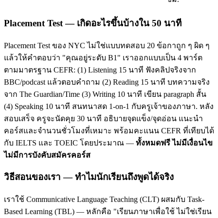
Placement Test — เกิดอะไรขึ้นบ้างใน 50 นาที
Placement Test ของ NYC ไม่ใช่แบบทดสอบ 20 ข้อกาถูก ๆ ผิด ๆ
แล้วให้คำตอบว่า "คุณอยู่ระดับ B1" เราออกแบบเป็น 4 พาร์ต
ตามมาตรฐาน CEFR: (1) Listening 15 นาที ฟังคลิปจริงจาก
BBC/podcast แล้วตอบคำถาม (2) Reading 15 นาที บทความจริง
จาก The Guardian/Time (3) Writing 10 นาที เขียน paragraph สั้น
(4) Speaking 10 นาที สนทนาสด 1-on-1 กับครูเจ้าของภาษา. หลัง
สอบเสร็จ ครูจะนัดคุย 30 นาที อธิบายจุดแข็ง/จุดอ่อน แนะนำ
คอร์สและจำนวนชั่วโมงที่เหมาะ พร้อมคะแนน CEFR ที่เทียบได้
กับ IELTS และ TOEIC โดยประมาณ —
ทั้งหมดฟรี ไม่มีเงื่อนไข
ไม่มีการบังคับสมัครคอร์ส
วิธีสอนของเรา — ทำไมนักเรียนถึงพูดได้จริง
เราใช้ Communicative Language Teaching (CLT) ผสมกับ Task-
Based Learning (TBL) — หลักคือ "เรียนภาษาเพื่อใช้ ไม่ใช่เรียน