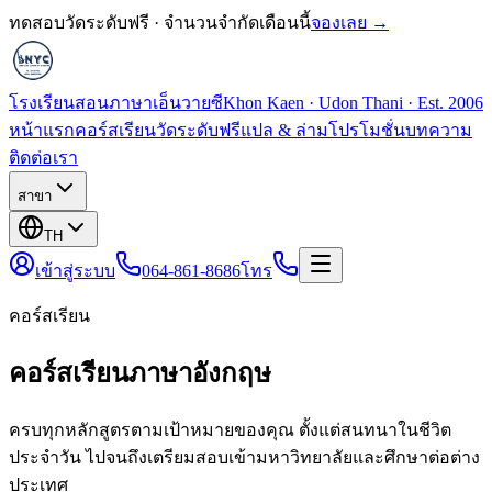
ทดสอบวัดระดับฟรี · จำนวนจำกัดเดือนนี้
จองเลย →
โรงเรียนสอนภาษาเอ็นวายซี
Khon Kaen · Udon Thani · Est. 2006
หน้าแรก
คอร์สเรียน
วัดระดับฟรี
แปล & ล่าม
โปรโมชั่น
บทความ
ติดต่อเรา
สาขา
TH
เข้าสู่ระบบ
064-861-8686
โทร
คอร์สเรียน
คอร์สเรียนภาษาอังกฤษ
ครบทุกหลักสูตรตามเป้าหมายของคุณ ตั้งแต่สนทนาในชีวิต
ประจำวัน ไปจนถึงเตรียมสอบเข้ามหาวิทยาลัยและศึกษาต่อต่าง
ประเทศ