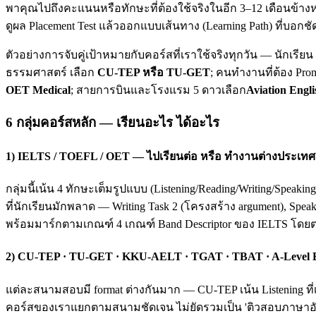
พาคุณไปถึงคะแนนหรือทักษะที่ต้องใช้จริงในอีก 3–12 เดือนข้างห
ดูผล Placement Test แล้วออกแบบเส้นทาง (Learning Path) ที่บอกชั
ตัวอย่างการจับคู่เป้าหมายกับคอร์สที่เราใช้จริงทุกวัน — นักเรี
ธรรมศาสตร์ เลือก
CU-TEP หรือ TU-GET
; คนทำงานที่ต้อง Pro
OET Medical
; สายการบินและโรงแรม 5 ดาวเลือก
Aviation Engli
6 กลุ่มคอร์สหลัก — เรียนอะไร ได้อะไร
1) IELTS / TOEFL / OET — ไปเรียนต่อ หรือ ทำงานต่างประเทศ
กลุ่มนี้เน้น 4 ทักษะเต็มรูปแบบ (Listening/Reading/Writing/Spea
ที่นักเรียนมักพลาด — Writing Task 2 (โครงสร้าง argument), Spea
พร้อมมาร์กตามเกณฑ์ 4 เกณฑ์ Band Descriptor ของ IELTS โดย
2) CU-TEP · TU-GET · KKU-AELT · TGAT · TBAT · A-Level
แต่ละสนามสอบมี format ต่างกันมาก — CU-TEP เน้น Listening ที่
คอร์สของเราแยกตามสนามชัดเจน ไม่ยัดรวมเป็น 'ติวสอบภาษาอังก