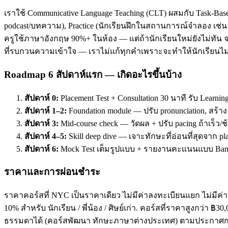
เราใช้ Communicative Language Teaching (CLT) ผสมกับ Task-Base
podcast/บทความ), Practice (นักเรียนฝึกในสถานการณ์จำลอง เช่น ส
ครูใช้ภาษาอังกฤษ 90%+ ในห้อง — แต่ถ้านักเรียนใหม่ยังไม่ทัน จะ
ที่รบกวนความเข้าใจ — เราไม่แก้ทุกคำเพราะจะทำให้นักเรียนไม่
Roadmap 6 สัปดาห์แรก — เกิดอะไรขึ้นบ้าง
สัปดาห์ 0:
Placement Test + Consultation 30 นาที รับ Learnin
สัปดาห์ 1–2:
Foundation module — ปรับ pronunciation, สร้า
สัปดาห์ 3:
Mid-course check — วัดผล + ปรับ pacing ถ้าเร็ว/ช
สัปดาห์ 4–5:
Skill deep dive — เจาะทักษะที่อ่อนที่สุดจาก pl
สัปดาห์ 6:
Mock Test เต็มรูปแบบ + รายงานคะแนนแบบ Band
ราคาและการผ่อนชำระ
ราคาคอร์สที่ NYC เป็นราคาเดียว ไม่มีค่าลงทะเบียนแยก ไม่มีค่าห
10% สำหรับ นักเรียน / พี่น้อง / ศิษย์เก่า. คอร์สที่ราคาสูงกว่า 
ธรรมดาได้ (คอร์สพัฒนา ทักษะภาษาต่างประเทศ) ตามประกาศกร