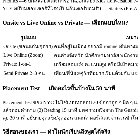
Phonics 4–6 ปีเน้นเสียงและการอ่านออกเสียง Kids Conversation 7–
YLE เตรียมสอบเซอร์ที่โรงเรียนอินเตอร์ยอมรับ — Starters (Pre-
Onsite vs Live Online vs Private — เลือกแบบไหน?
รูปแบบ
เหมาะ
Onsite (ขอนแก่น/อุดรฯ)
คนที่อยู่ในเมือง อยากมี routine เดินทาง
Live Online (Zoom)
คนต่างจังหวัด นักศึกษามหาลัย พนักงานท
Private 1-on-1
เตรียมสอบเร่ง คะแนนสูง หรือมีเป้าหมาย
Semi-Private 2–3 คน
เพื่อน/พี่น้อง/คู่รักที่อยากเรียนด้วยกัน แช
Placement Test — เกิดอะไรขึ้นบ้างใน 50 นาที
Placement Test ของ NYC ไม่ใช่แบบทดสอบ 20 ข้อกาถูก ๆ ผิด ๆ แ
แล้วตอบคำถาม (2) Reading 15 นาที บทความจริงจาก The Guardian/T
คุย 30 นาที อธิบายจุดแข็ง/จุดอ่อน แนะนำคอร์สและจำนวนชั่ว
วิธีสอนของเรา — ทำไมนักเรียนถึงพูดได้จริง