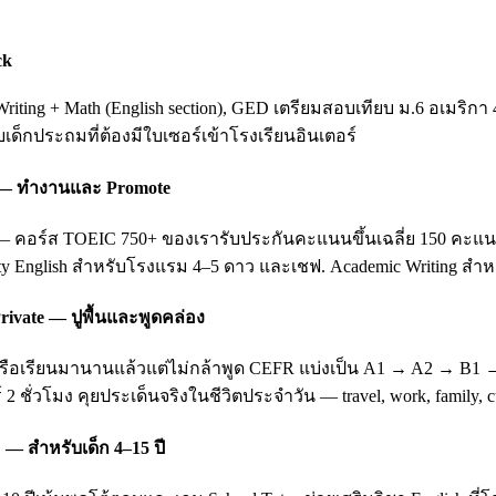
ck
ting + Math (English section), GED เตรียมสอบเทียบ ม.6 อเมริกา 
ับเด็กประถมที่ต้องมีใบเซอร์เข้าโรงเรียนอินเตอร์
ing — ทำงานและ Promote
อร์ส TOEIC 750+ ของเรารับประกันคะแนนขึ้นเฉลี่ย 150 คะแนนหลัง 3
ity English สำหรับโรงแรม 4–5 ดาว และเชฟ. Academic Writing สำหรั
rivate — ปูพื้นและพูดคล่อง
บ หรือเรียนมานานแล้วแต่ไม่กล้าพูด CEFR แบ่งเป็น A1 → A2 → B1
 2 ชั่วโมง คุยประเด็นจริงในชีวิตประจำวัน — travel, work, family
 — สำหรับเด็ก 4–15 ปี