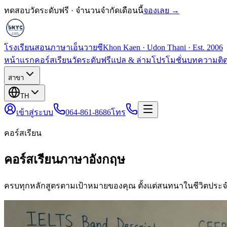
ทดสอบวัดระดับฟรี · จำนวนจำกัดเดือนนี้
จองเลย →
โรงเรียนสอนภาษาเอ็นวายซี
Khon Kaen · Udon Thani · Est. 2006
หน้าแรก
คอร์สเรียน
วัดระดับฟรี
แปล & ล่าม
โปรโมชั่น
บทความ
ติ
สาขา
TH
เข้าสู่ระบบ
064-861-8686
โทร
คอร์สเรียน
คอร์สเรียนภาษาอังกฤษ
ครบทุกหลักสูตรตามเป้าหมายของคุณ ตั้งแต่สนทนาในชีวิตประจ