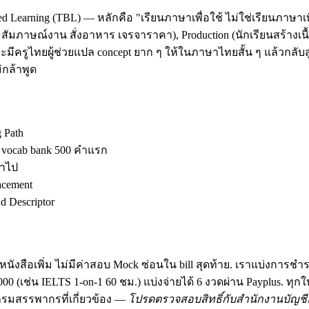
d Learning (TBL) — หลักคือ "เรียนภาษาเพื่อใช้ ไม่ใช่เรียนภาษาเพ
ัมภาษณ์งาน สั่งอาหาร เจรจาราคา), Production (นักเรียนสร้างเนื้อ
มีครูไทยผู้ช่วยแปล concept ยาก ๆ ให้ในภาษาไทยสั้น ๆ แล้วกลับสู
กล้าพูด
g Path
ง vocab bank 500 คำแรก
้าไป
acement
 Descriptor
นังสือเพิ่ม ไม่มีค่าสอบ Mock ซ่อนใน bill สุดท้าย. เราแบ่งการชำ
฿30,000 (เช่น IELTS 1-on-1 60 ชม.) แบ่งจ่ายได้ 6 งวดผ่าน Payplus.
มสรรพากรที่เกี่ยวข้อง —
โปรดตรวจสอบสิทธิ์กับสำนักงานบัญชีอ