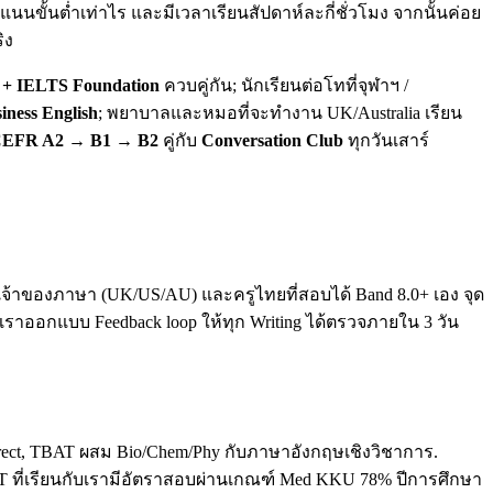
นขั้นต่ำเท่าไร และมีเวลาเรียนสัปดาห์ละกี่ชั่วโมง จากนั้นค่อย
ิง
+ IELTS Foundation
ควบคู่กัน; นักเรียนต่อโทที่จุฬาฯ /
iness English
; พยาบาลและหมอที่จะทำงาน UK/Australia เรียน
EFR A2 → B1 → B2
คู่กับ
Conversation Club
ทุกวันเสาร์
ทั้งเจ้าของภาษา (UK/US/AU) และครูไทยที่สอบได้ Band 8.0+ เอง จุด
. เราออกแบบ Feedback loop ให้ทุก Writing ได้ตรวจภายใน 3 วัน
direct, TBAT ผสม Bio/Chem/Phy กับภาษาอังกฤษเชิงวิชาการ.
T ที่เรียนกับเรามีอัตราสอบผ่านเกณฑ์ Med KKU 78% ปีการศึกษา