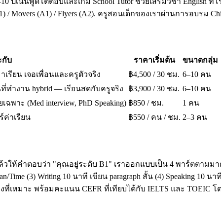
10 ปีเน้นพูดโต้ตอบและเกม School Tutor ช่วยเสริมวิชา English ที่โ
A1) / Movers (A1) / Flyers (A2). ครูสอนเด็กของเราผ่านการอบรม 
กับ
ราคาเริ่มต้น
ขนาดกลุ่ม
มาเรียน เจอเพื่อนและครูตัวจริง
฿4,500 / 30 ชม.
6–10 คน
ี่ทำงาน hybrid — เรียนสดกับครูจริง
฿3,900 / 30 ชม.
6–10 คน
เฉพาะ (Med interview, PhD Speaking)
฿850 / ชม.
1 คน
ร์ค่าเรียน
฿550 / คน / ชม.
2–3 คน
ล้วให้คำตอบว่า "คุณอยู่ระดับ B1" เราออกแบบเป็น 4 พาร์ตตามมาต
ime (3) Writing 10 นาที เขียน paragraph สั้น (4) Speaking 10 น
โมงที่เหมาะ พร้อมคะแนน CEFR ที่เทียบได้กับ IELTS และ TOEI