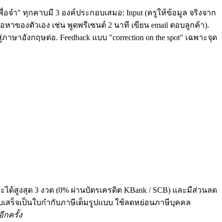
ื่อจำ" ทุกคาบมี 3 องค์ประกอบเสมอ: Input (ครูให้ข้อมูล จริงจาก
หาของตัวเอง เช่น พูดพรีเซนต์ 2 นาที เขียน email ตอบลูกค้า).
่ภาษาอังกฤษต่อ. Feedback แบบ "correction on the spot" เฉพาะจุด
ระได้สูงสุด 3 งวด (0% ผ่านบัตรเครดิต KBank / SCB) และมีส่วนลด
 ทุกใบเสร็จเป็นใบกำกับภาษีเต็มรูปแบบ ใช้ลดหย่อนภาษีบุคคล
ีกครั้ง