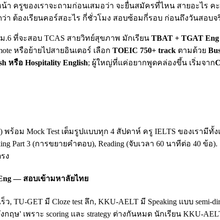
น้า ครูของเราจะถามก่อนเสมอว่า จะยื่นสมัครที่ไหน สายอะไร คะแน
ดว่า ต้องเรียนคอร์สอะไร กี่ชั่วโมง สอบซ้อมกี่รอบ ก่อนถึงวันสอบจร
ยน ม.6 ที่จะสอบ TCAS สายวิทย์สุขภาพ มักเรียน
TBAT + TGAT Eng 
mote หรือย้ายไปสายอินเตอร์ เลือก
TOEIC 750+ track
ตามด้วย
Bus
sh หรือ Hospitality English
; ผู้ใหญ่ที่แค่อยากพูดคล่องขึ้น เริ่มจาก
C
king) พร้อม Mock Test เต็มรูปแบบทุก 4 สัปดาห์ ครู IELTS ของเรามี
king Part 3 (การขยายคำตอบ), Reading (จับเวลา 60 นาทีต่อ 40 ข้อ)
ตรง
 Eng — สอบเข้ามหาลัยไทย
เร็ว, TU-GET มี Cloze test ลึก, KKU-AELT มี Speaking แบบ semi-
ฤษ' เพราะ scoring และ strategy ต่างกันหมด นักเรียน KKU-AEL