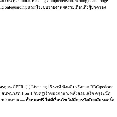
รงเรียน (Grammar, Reading Comprehension, Writing) Cambridge
Child Safeguarding และมีระบบรายงานผลรายเดือนถึงผู้ปกครอง
รฐาน CEFR: (1) Listening 15 นาที ฟังคลิปจริงจาก BBC/podcast
าที สนทนาสด 1-on-1 กับครูเจ้าของภาษา. หลังสอบเสร็จ ครูจะนัด
C โดยประมาณ —
ทั้งหมดฟรี ไม่มีเงื่อนไข ไม่มีการบังคับสมัครคอร์ส