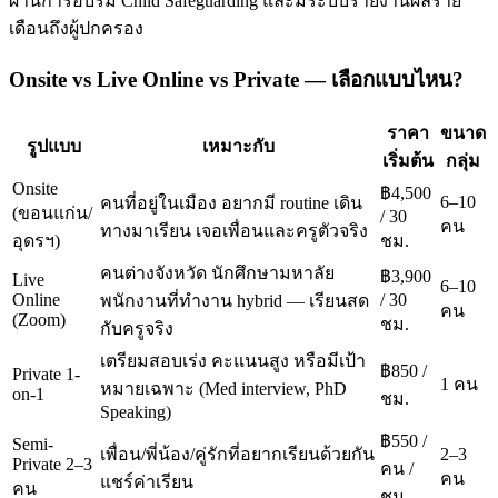
ผ่านการอบรม Child Safeguarding และมีระบบรายงานผลราย
เดือนถึงผู้ปกครอง
Onsite vs Live Online vs Private — เลือกแบบไหน?
ราคา
ขนาด
รูปแบบ
เหมาะกับ
เริ่มต้น
กลุ่ม
Onsite
฿4,500
6–10
คนที่อยู่ในเมือง อยากมี routine เดิน
(ขอนแก่น/
/ 30
คน
ทางมาเรียน เจอเพื่อนและครูตัวจริง
อุดรฯ)
ชม.
คนต่างจังหวัด นักศึกษามหาลัย
฿3,900
Live
6–10
Online
/ 30
พนักงานที่ทำงาน hybrid — เรียนสด
คน
(Zoom)
ชม.
กับครูจริง
เตรียมสอบเร่ง คะแนนสูง หรือมีเป้า
฿850 /
Private 1-
1 คน
หมายเฉพาะ (Med interview, PhD
on-1
ชม.
Speaking)
฿550 /
Semi-
เพื่อน/พี่น้อง/คู่รักที่อยากเรียนด้วยกัน
2–3
Private 2–3
คน /
คน
แชร์ค่าเรียน
คน
ชม.