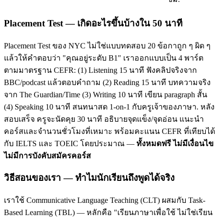
Placement Test — เกิดอะไรขึ้นบ้างใน 50 นาที
Placement Test ของ NYC ไม่ใช่แบบทดสอบ 20 ข้อกาถูก ๆ ผิด ๆ
แล้วให้คำตอบว่า "คุณอยู่ระดับ B1" เราออกแบบเป็น 4 พาร์ต
ตามมาตรฐาน CEFR: (1) Listening 15 นาที ฟังคลิปจริงจาก
BBC/podcast แล้วตอบคำถาม (2) Reading 15 นาที บทความจริง
จาก The Guardian/Time (3) Writing 10 นาที เขียน paragraph สั้น
(4) Speaking 10 นาที สนทนาสด 1-on-1 กับครูเจ้าของภาษา. หลัง
สอบเสร็จ ครูจะนัดคุย 30 นาที อธิบายจุดแข็ง/จุดอ่อน แนะนำ
คอร์สและจำนวนชั่วโมงที่เหมาะ พร้อมคะแนน CEFR ที่เทียบได้
กับ IELTS และ TOEIC โดยประมาณ —
ทั้งหมดฟรี ไม่มีเงื่อนไข
ไม่มีการบังคับสมัครคอร์ส
วิธีสอนของเรา — ทำไมนักเรียนถึงพูดได้จริง
เราใช้ Communicative Language Teaching (CLT) ผสมกับ Task-
Based Learning (TBL) — หลักคือ "เรียนภาษาเพื่อใช้ ไม่ใช่เรียน