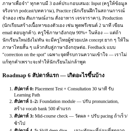
ภาษาเพื่อจำ" ทุกคาบมี 3 องค์ประกอบเสมอ: Input (ครูให้ข้อมูล
จริงจาก podcast/บทความ), Practice (นักเรียนฝึกในสถานการณ์
จำลอง เช่น สัมภาษณ์งาน สั่งอาหาร เจรจาราคา), Production
(นักเรียนสร้างเนื้อหาของตัวเอง เช่น พูดพรีเซนต์ 2 นาที เขียน
email ตอบลูกค้า). ครูใช้ภาษาอังกฤษ 90%+ ในห้อง — แต่ถ้า
นักเรียนใหม่ยังไม่ทัน จะมีครูไทยผู้ช่วยแปล concept ยาก ๆ ให้ใน
ภาษาไทยสั้น ๆ แล้วกลับสู่ภาษาอังกฤษต่อ. Feedback แบบ
"correction on the spot" เฉพาะจุดที่รบกวนความเข้าใจ — เราไม่
แก้ทุกคำเพราะจะทำให้นักเรียนไม่กล้าพูด
Roadmap 6 สัปดาห์แรก — เกิดอะไรขึ้นบ้าง
สัปดาห์ 0:
Placement Test + Consultation 30 นาที รับ
Learning Path
สัปดาห์ 1–2:
Foundation module — ปรับ pronunciation,
สร้าง vocab bank 500 คำแรก
สัปดาห์ 3:
Mid-course check — วัดผล + ปรับ pacing ถ้าเร็ว/
ช้าไป
สัปดาห์ 4–5:
Skill deep dive — เจาะทักษะที่อ่อนที่สุดจาก