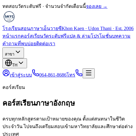
ทดสอบวัดระดับฟรี · จำนวนจำกัดเดือนนี้
จองเลย →
โรงเรียนสอนภาษาเอ็นวายซี
Khon Kaen · Udon Thani · Est. 2006
หน้าแรก
คอร์สเรียน
วัดระดับฟรี
แปล & ล่าม
โปรโมชั่น
บทความ
คำถามที่พบบ่อย
ติดต่อเรา
สาขา
TH
เข้าสู่ระบบ
064-861-8686
โทร
คอร์สเรียน
คอร์สเรียนภาษาอังกฤษ
ครบทุกหลักสูตรตามเป้าหมายของคุณ ตั้งแต่สนทนาในชีวิต
ประจำวัน ไปจนถึงเตรียมสอบเข้ามหาวิทยาลัยและศึกษาต่อต่าง
ประเทศ