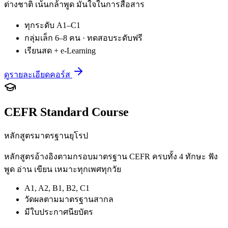
ต่างชาติ เน้นกล้าพูด มั่นใจในการสื่อสาร
ทุกระดับ A1–C1
กลุ่มเล็ก 6–8 คน · ทดสอบระดับฟรี
เรียนสด + e-Learning
ดูรายละเอียดคอร์ส
CEFR Standard Course
หลักสูตรมาตรฐานยุโรป
หลักสูตรอ้างอิงตามกรอบมาตรฐาน CEFR ครบทั้ง 4 ทักษะ ฟัง
พูด อ่าน เขียน เหมาะทุกเพศทุกวัย
A1, A2, B1, B2, C1
วัดผลตามมาตรฐานสากล
มีใบประกาศนียบัตร