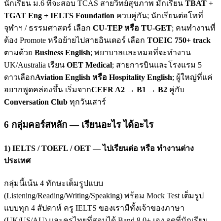
นักเรียน ม.6 ที่จะสอบ TCAS สายวิทย์สุขภาพ มักเรียน
TBAT +
TGAT Eng + IELTS Foundation
ควบคู่กัน; นักเรียนต่อโทที่
จุฬาฯ / ธรรมศาสตร์ เลือก
CU-TEP หรือ TU-GET
; คนทำงานที่
ต้อง Promote หรือย้ายไปสายอินเตอร์ เลือก
TOEIC 750+ track
ตามด้วย
Business English
; พยาบาลและหมอที่จะทำงาน
UK/Australia เรียน
OET Medical
; สายการบินและโรงแรม 5
ดาวเลือก
Aviation English หรือ Hospitality English
; ผู้ใหญ่ที่แค่
อยากพูดคล่องขึ้น เริ่มจาก
CEFR A2 → B1 → B2
คู่กับ
Conversation Club
ทุกวันเสาร์
6 กลุ่มคอร์สหลัก — เรียนอะไร ได้อะไร
1) IELTS / TOEFL / OET — ไปเรียนต่อ หรือ ทำงานต่าง
ประเทศ
กลุ่มนี้เน้น 4 ทักษะเต็มรูปแบบ
(Listening/Reading/Writing/Speaking) พร้อม Mock Test เต็มรูป
แบบทุก 4 สัปดาห์ ครู IELTS ของเรามีทั้งเจ้าของภาษา
(UK/US/AU) และครูไทยที่สอบได้ Band 8.0+ เอง จุดที่นักเรียน