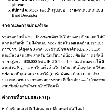
placement
สัปดาห์ 6:
Mock Test เต็มรูปแบบ + รายงานคะแนนแบบ
Band Descriptor
ราคาและการผ่อนชำระ
ราคาคอร์สที่ NYC เป็นราคาเดียว ไม่มีค่าลงทะเบียนแยก ไม่มี
ค่าหนังสือเพิ่ม ไม่มีค่าสอบ Mock ซ่อนใน bill สุดท้าย. เราแบ่ง
การชำระได้สูงสุด 3 งวด (0% ผ่านบัตรเครดิต KBank / SCB)
และมีส่วนลด 10% สำหรับ นักเรียน / พี่น้อง / ศิษย์เก่า. คอร์สที่
ราคาสูงกว่า ฿30,000 (เช่น IELTS 1-on-1 60 ชม.) แบ่งจ่ายได้ 6
งวดผ่าน Payplus. ทุกใบเสร็จเป็นใบกำกับภาษีเต็มรูปแบบ ใช้ลด
หย่อนภาษีบุคคลธรรมดาได้ (คอร์สพัฒนา ทักษะภาษาต่าง
ประเทศ) ตามประกาศกรมสรรพากรที่เกี่ยวข้อง —
โปรดตรวจ
สอบสิทธิ์กับสำนักงานบัญชีอีกครั้ง
คำถามที่ถามบ่อย (FAQ)
ถ้าเรียนแล้วรู้สึกไม่เหมาะ เปลี่ยนคอร์สได้ไหม?