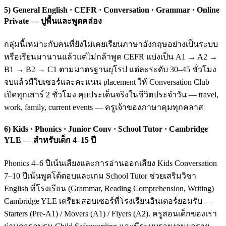
5) General English · CEFR · Conversation · Grammar · Online
Private — ปูพื้นและพูดคล่อง
กลุ่มนี้เหมาะกับคนที่ยังไม่เคยเรียนภาษาอังกฤษอย่างเป็นระบบ
หรือเรียนมานานแล้วแต่ไม่กล้าพูด CEFR แบ่งเป็น A1 → A2 →
B1 → B2 → C1 ตามมาตรฐานยุโรป แต่ละระดับ 30–45 ชั่วโมง
จบแล้วมีใบเซอร์และคะแนน placement ให้ Conversation Club
เปิดทุกเสาร์ 2 ชั่วโมง คุยประเด็นจริงในชีวิตประจำวัน — travel,
work, family, current events — ครูเจ้าของภาษาคุมทุกคลาส
6) Kids · Phonics · Junior Conv · School Tutor · Cambridge
YLE — สำหรับเด็ก 4–15 ปี
Phonics 4–6 ปีเน้นเสียงและการอ่านออกเสียง Kids Conversation
7–10 ปีเน้นพูดโต้ตอบและเกม School Tutor ช่วยเสริมวิชา
English ที่โรงเรียน (Grammar, Reading Comprehension, Writing)
Cambridge YLE เตรียมสอบเซอร์ที่โรงเรียนอินเตอร์ยอมรับ —
Starters (Pre-A1) / Movers (A1) / Flyers (A2). ครูสอนเด็กของเรา