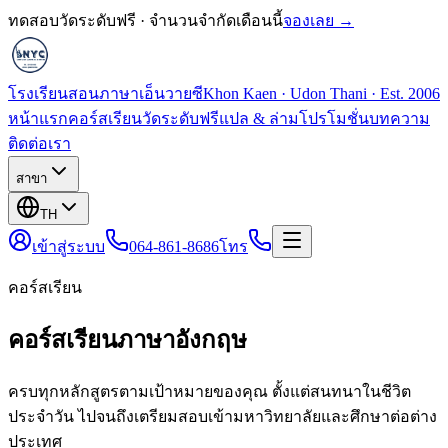
ทดสอบวัดระดับฟรี · จำนวนจำกัดเดือนนี้
จองเลย →
โรงเรียนสอนภาษาเอ็นวายซี
Khon Kaen · Udon Thani · Est. 2006
หน้าแรก
คอร์สเรียน
วัดระดับฟรี
แปล & ล่าม
โปรโมชั่น
บทความ
ติดต่อเรา
สาขา
TH
เข้าสู่ระบบ
064-861-8686
โทร
คอร์สเรียน
คอร์สเรียนภาษาอังกฤษ
ครบทุกหลักสูตรตามเป้าหมายของคุณ ตั้งแต่สนทนาในชีวิต
ประจำวัน ไปจนถึงเตรียมสอบเข้ามหาวิทยาลัยและศึกษาต่อต่าง
ประเทศ