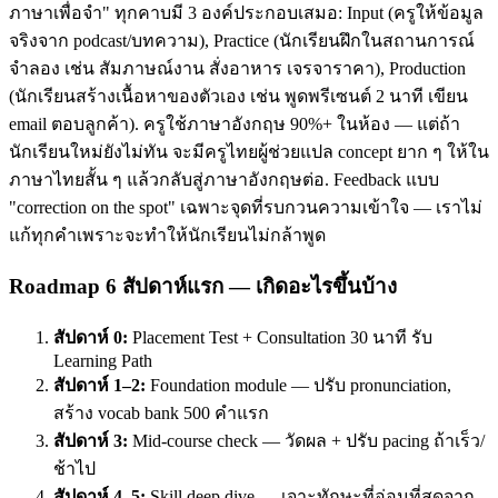
ภาษาเพื่อจำ" ทุกคาบมี 3 องค์ประกอบเสมอ: Input (ครูให้ข้อมูล
จริงจาก podcast/บทความ), Practice (นักเรียนฝึกในสถานการณ์
จำลอง เช่น สัมภาษณ์งาน สั่งอาหาร เจรจาราคา), Production
(นักเรียนสร้างเนื้อหาของตัวเอง เช่น พูดพรีเซนต์ 2 นาที เขียน
email ตอบลูกค้า). ครูใช้ภาษาอังกฤษ 90%+ ในห้อง — แต่ถ้า
นักเรียนใหม่ยังไม่ทัน จะมีครูไทยผู้ช่วยแปล concept ยาก ๆ ให้ใน
ภาษาไทยสั้น ๆ แล้วกลับสู่ภาษาอังกฤษต่อ. Feedback แบบ
"correction on the spot" เฉพาะจุดที่รบกวนความเข้าใจ — เราไม่
แก้ทุกคำเพราะจะทำให้นักเรียนไม่กล้าพูด
Roadmap 6 สัปดาห์แรก — เกิดอะไรขึ้นบ้าง
สัปดาห์ 0:
Placement Test + Consultation 30 นาที รับ
Learning Path
สัปดาห์ 1–2:
Foundation module — ปรับ pronunciation,
สร้าง vocab bank 500 คำแรก
สัปดาห์ 3:
Mid-course check — วัดผล + ปรับ pacing ถ้าเร็ว/
ช้าไป
สัปดาห์ 4–5:
Skill deep dive — เจาะทักษะที่อ่อนที่สุดจาก