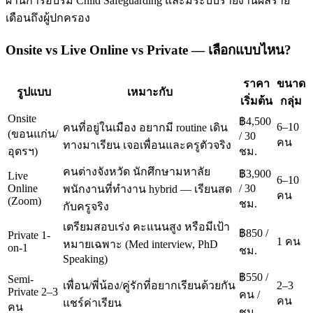
ผ่านการอบรม Child Safeguarding และมีระบบรายงานผลราย
เดือนถึงผู้ปกครอง
Onsite vs Live Online vs Private — เลือกแบบไหน?
ราคา
ขนาด
รูปแบบ
เหมาะกับ
เริ่มต้น
กลุ่ม
Onsite
฿4,500
6–10
คนที่อยู่ในเมือง อยากมี routine เดิน
(ขอนแก่น/
/ 30
คน
ทางมาเรียน เจอเพื่อนและครูตัวจริง
อุดรฯ)
ชม.
คนต่างจังหวัด นักศึกษามหาลัย
฿3,900
Live
6–10
Online
/ 30
พนักงานที่ทำงาน hybrid — เรียนสด
คน
(Zoom)
ชม.
กับครูจริง
เตรียมสอบเร่ง คะแนนสูง หรือมีเป้า
฿850 /
Private 1-
1 คน
หมายเฉพาะ (Med interview, PhD
on-1
ชม.
Speaking)
฿550 /
Semi-
เพื่อน/พี่น้อง/คู่รักที่อยากเรียนด้วยกัน
2–3
Private 2–3
คน /
คน
แชร์ค่าเรียน
คน
ชม.