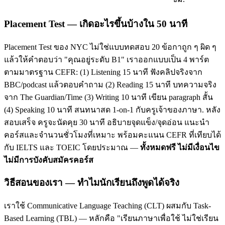
Placement Test — เกิดอะไรขึ้นบ้างใน 50 นาที
Placement Test ของ NYC ไม่ใช่แบบทดสอบ 20 ข้อกาถูก ๆ ผิด ๆ
แล้วให้คำตอบว่า "คุณอยู่ระดับ B1" เราออกแบบเป็น 4 พาร์ต
ตามมาตรฐาน CEFR: (1) Listening 15 นาที ฟังคลิปจริงจาก
BBC/podcast แล้วตอบคำถาม (2) Reading 15 นาที บทความจริง
จาก The Guardian/Time (3) Writing 10 นาที เขียน paragraph สั้น
(4) Speaking 10 นาที สนทนาสด 1-on-1 กับครูเจ้าของภาษา. หลัง
สอบเสร็จ ครูจะนัดคุย 30 นาที อธิบายจุดแข็ง/จุดอ่อน แนะนำ
คอร์สและจำนวนชั่วโมงที่เหมาะ พร้อมคะแนน CEFR ที่เทียบได้
กับ IELTS และ TOEIC โดยประมาณ —
ทั้งหมดฟรี ไม่มีเงื่อนไข
ไม่มีการบังคับสมัครคอร์ส
วิธีสอนของเรา — ทำไมนักเรียนถึงพูดได้จริง
เราใช้ Communicative Language Teaching (CLT) ผสมกับ Task-
Based Learning (TBL) — หลักคือ "เรียนภาษาเพื่อใช้ ไม่ใช่เรียน