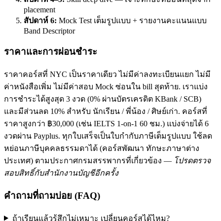
placement
สัปดาห์ 6:
Mock Test เต็มรูปแบบ + รายงานคะแนนแบบ
Band Descriptor
ราคาและการผ่อนชำระ
ราคาคอร์สที่ NYC เป็นราคาเดียว ไม่มีค่าลงทะเบียนแยก ไม่มี
ค่าหนังสือเพิ่ม ไม่มีค่าสอบ Mock ซ่อนใน bill สุดท้าย. เราแบ่ง
การชำระได้สูงสุด 3 งวด (0% ผ่านบัตรเครดิต KBank / SCB)
และมีส่วนลด 10% สำหรับ นักเรียน / พี่น้อง / ศิษย์เก่า. คอร์สที่
ราคาสูงกว่า ฿30,000 (เช่น IELTS 1-on-1 60 ชม.) แบ่งจ่ายได้ 6
งวดผ่าน Payplus. ทุกใบเสร็จเป็นใบกำกับภาษีเต็มรูปแบบ ใช้ลด
หย่อนภาษีบุคคลธรรมดาได้ (คอร์สพัฒนา ทักษะภาษาต่าง
ประเทศ) ตามประกาศกรมสรรพากรที่เกี่ยวข้อง —
โปรดตรวจ
สอบสิทธิ์กับสำนักงานบัญชีอีกครั้ง
คำถามที่ถามบ่อย (FAQ)
ถ้าเรียนแล้วรู้สึกไม่เหมาะ เปลี่ยนคอร์สได้ไหม?