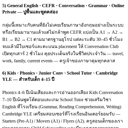
5) General English · CEFR · Conversation · Grammar · Online
Private — ปูพื้นและพูดคล่อง
กลุ่มนี้เหมาะกับคนที่ยังไม่เคยเรียนภาษาอังกฤษอย่างเป็นระบบ
หรือเรียนมานานแล้วแต่ไม่กล้าพูด CEFR แบ่งเป็น A1 → A2 →
B1 → B2 → C1 ตามมาตรฐานยุโรป แต่ละระดับ 30–45 ชั่วโมง
จบแล้วมีใบเซอร์และคะแนน placement ให้ Conversation Club
เปิดทุกเสาร์ 2 ชั่วโมง คุยประเด็นจริงในชีวิตประจำวัน — travel,
work, family, current events — ครูเจ้าของภาษาคุมทุกคลาส
6) Kids · Phonics · Junior Conv · School Tutor · Cambridge
YLE — สำหรับเด็ก 4–15 ปี
Phonics 4–6 ปีเน้นเสียงและการอ่านออกเสียง Kids Conversation
7–10 ปีเน้นพูดโต้ตอบและเกม School Tutor ช่วยเสริมวิชา
English ที่โรงเรียน (Grammar, Reading Comprehension, Writing)
Cambridge YLE เตรียมสอบเซอร์ที่โรงเรียนอินเตอร์ยอมรับ —
Starters (Pre-A1) / Movers (A1) / Flyers (A2). ครูสอนเด็กของเรา