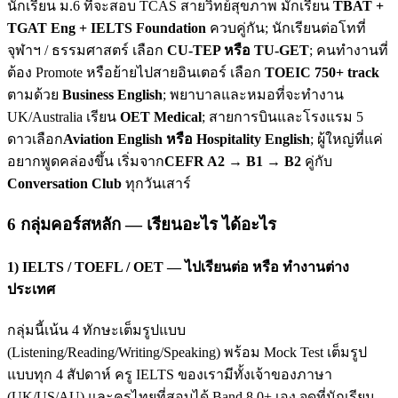
นักเรียน ม.6 ที่จะสอบ TCAS สายวิทย์สุขภาพ มักเรียน
TBAT +
TGAT Eng + IELTS Foundation
ควบคู่กัน; นักเรียนต่อโทที่
จุฬาฯ / ธรรมศาสตร์ เลือก
CU-TEP หรือ TU-GET
; คนทำงานที่
ต้อง Promote หรือย้ายไปสายอินเตอร์ เลือก
TOEIC 750+ track
ตามด้วย
Business English
; พยาบาลและหมอที่จะทำงาน
UK/Australia เรียน
OET Medical
; สายการบินและโรงแรม 5
ดาวเลือก
Aviation English หรือ Hospitality English
; ผู้ใหญ่ที่แค่
อยากพูดคล่องขึ้น เริ่มจาก
CEFR A2 → B1 → B2
คู่กับ
Conversation Club
ทุกวันเสาร์
6 กลุ่มคอร์สหลัก — เรียนอะไร ได้อะไร
1) IELTS / TOEFL / OET — ไปเรียนต่อ หรือ ทำงานต่าง
ประเทศ
กลุ่มนี้เน้น 4 ทักษะเต็มรูปแบบ
(Listening/Reading/Writing/Speaking) พร้อม Mock Test เต็มรูป
แบบทุก 4 สัปดาห์ ครู IELTS ของเรามีทั้งเจ้าของภาษา
(UK/US/AU) และครูไทยที่สอบได้ Band 8.0+ เอง จุดที่นักเรียน