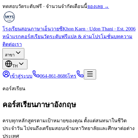
ทดสอบวัดระดับฟรี · จำนวนจำกัดเดือนนี้
จองเลย →
โรงเรียนสอนภาษาเอ็นวายซี
Khon Kaen · Udon Thani · Est. 2006
หน้าแรก
คอร์สเรียน
วัดระดับฟรี
แปล & ล่าม
โปรโมชั่น
บทความ
ติดต่อเรา
สาขา
TH
เข้าสู่ระบบ
064-861-8686
โทร
คอร์สเรียน
คอร์สเรียนภาษาอังกฤษ
ครบทุกหลักสูตรตามเป้าหมายของคุณ ตั้งแต่สนทนาในชีวิต
ประจำวัน ไปจนถึงเตรียมสอบเข้ามหาวิทยาลัยและศึกษาต่อต่าง
ประเทศ