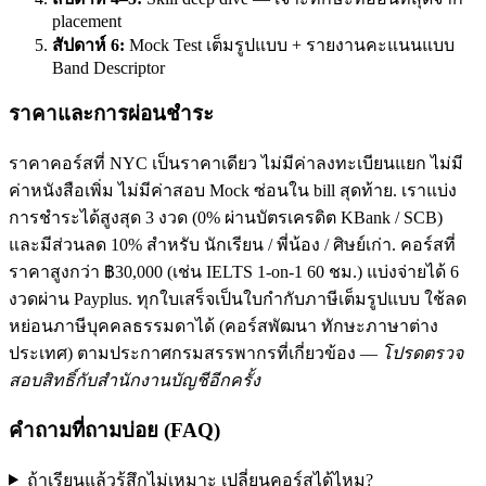
placement
สัปดาห์ 6:
Mock Test เต็มรูปแบบ + รายงานคะแนนแบบ
Band Descriptor
ราคาและการผ่อนชำระ
ราคาคอร์สที่ NYC เป็นราคาเดียว ไม่มีค่าลงทะเบียนแยก ไม่มี
ค่าหนังสือเพิ่ม ไม่มีค่าสอบ Mock ซ่อนใน bill สุดท้าย. เราแบ่ง
การชำระได้สูงสุด 3 งวด (0% ผ่านบัตรเครดิต KBank / SCB)
และมีส่วนลด 10% สำหรับ นักเรียน / พี่น้อง / ศิษย์เก่า. คอร์สที่
ราคาสูงกว่า ฿30,000 (เช่น IELTS 1-on-1 60 ชม.) แบ่งจ่ายได้ 6
งวดผ่าน Payplus. ทุกใบเสร็จเป็นใบกำกับภาษีเต็มรูปแบบ ใช้ลด
หย่อนภาษีบุคคลธรรมดาได้ (คอร์สพัฒนา ทักษะภาษาต่าง
ประเทศ) ตามประกาศกรมสรรพากรที่เกี่ยวข้อง —
โปรดตรวจ
สอบสิทธิ์กับสำนักงานบัญชีอีกครั้ง
คำถามที่ถามบ่อย (FAQ)
ถ้าเรียนแล้วรู้สึกไม่เหมาะ เปลี่ยนคอร์สได้ไหม?