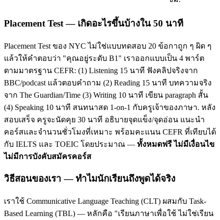
Placement Test — เกิดอะไรขึ้นบ้างใน 50 นาที
Placement Test ของ NYC ไม่ใช่แบบทดสอบ 20 ข้อกาถูก ๆ ผิด ๆ
แล้วให้คำตอบว่า "คุณอยู่ระดับ B1" เราออกแบบเป็น 4 พาร์ต
ตามมาตรฐาน CEFR: (1) Listening 15 นาที ฟังคลิปจริงจาก
BBC/podcast แล้วตอบคำถาม (2) Reading 15 นาที บทความจริง
จาก The Guardian/Time (3) Writing 10 นาที เขียน paragraph สั้น
(4) Speaking 10 นาที สนทนาสด 1-on-1 กับครูเจ้าของภาษา. หลัง
สอบเสร็จ ครูจะนัดคุย 30 นาที อธิบายจุดแข็ง/จุดอ่อน แนะนำ
คอร์สและจำนวนชั่วโมงที่เหมาะ พร้อมคะแนน CEFR ที่เทียบได้
กับ IELTS และ TOEIC โดยประมาณ —
ทั้งหมดฟรี ไม่มีเงื่อนไข
ไม่มีการบังคับสมัครคอร์ส
วิธีสอนของเรา — ทำไมนักเรียนถึงพูดได้จริง
เราใช้ Communicative Language Teaching (CLT) ผสมกับ Task-
Based Learning (TBL) — หลักคือ "เรียนภาษาเพื่อใช้ ไม่ใช่เรียน