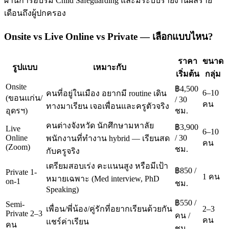
ผ่านการอบรม Child Safeguarding และมีระบบรายงานผลราย
เดือนถึงผู้ปกครอง
Onsite vs Live Online vs Private — เลือกแบบไหน?
ราคา
ขนาด
รูปแบบ
เหมาะกับ
เริ่มต้น
กลุ่ม
Onsite
฿4,500
6–10
คนที่อยู่ในเมือง อยากมี routine เดิน
(ขอนแก่น/
/ 30
คน
ทางมาเรียน เจอเพื่อนและครูตัวจริง
อุดรฯ)
ชม.
คนต่างจังหวัด นักศึกษามหาลัย
฿3,900
Live
6–10
Online
/ 30
พนักงานที่ทำงาน hybrid — เรียนสด
คน
(Zoom)
ชม.
กับครูจริง
เตรียมสอบเร่ง คะแนนสูง หรือมีเป้า
฿850 /
Private 1-
1 คน
หมายเฉพาะ (Med interview, PhD
on-1
ชม.
Speaking)
฿550 /
Semi-
เพื่อน/พี่น้อง/คู่รักที่อยากเรียนด้วยกัน
2–3
Private 2–3
คน /
คน
แชร์ค่าเรียน
คน
ชม.