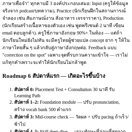
ภาษาเพื่อจำ" ทุกคาบมี 3 องค์ประกอบเสมอ: Input (ครูให้ข้อมูล
จริงจาก podcast/บทความ), Practice (นักเรียนฝึกในสถานการณ์
จำลอง เช่น สัมภาษณ์งาน สั่งอาหาร เจรจาราคา), Production
(นักเรียนสร้างเนื้อหาของตัวเอง เช่น พูดพรีเซนต์ 2 นาที เขียน
email ตอบลูกค้า). ครูใช้ภาษาอังกฤษ 90%+ ในห้อง — แต่ถ้า
นักเรียนใหม่ยังไม่ทัน จะมีครูไทยผู้ช่วยแปล concept ยาก ๆ ให้ใน
ภาษาไทยสั้น ๆ แล้วกลับสู่ภาษาอังกฤษต่อ. Feedback แบบ
"correction on the spot" เฉพาะจุดที่รบกวนความเข้าใจ — เราไม่
แก้ทุกคำเพราะจะทำให้นักเรียนไม่กล้าพูด
Roadmap 6 สัปดาห์แรก — เกิดอะไรขึ้นบ้าง
สัปดาห์ 0:
Placement Test + Consultation 30 นาที รับ
Learning Path
สัปดาห์ 1–2:
Foundation module — ปรับ pronunciation,
สร้าง vocab bank 500 คำแรก
สัปดาห์ 3:
Mid-course check — วัดผล + ปรับ pacing ถ้าเร็ว/
ช้าไป
สัปดาห์ 4–5:
Skill deep dive — เจาะทักษะที่อ่อนที่สุดจาก