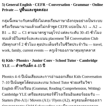
5) General English · CEFR · Conversation · Grammar · Online
Private — ปูพื้นและพูดคล่อง
กลุ่มนี้เหมาะกับคนที่ยังไม่เคยเรียนภาษาอังกฤษอย่างเป็นระบบ
หรือเรียนมานานแล้วแต่ไม่กล้าพูด CEFR แบ่งเป็น A1 → A2 →
B1 → B2 → C1 ตามมาตรฐานยุโรป แต่ละระดับ 30–45 ชั่วโมง
จบแล้วมีใบเซอร์และคะแนน placement ให้ Conversation Club
เปิดทุกเสาร์ 2 ชั่วโมง คุยประเด็นจริงในชีวิตประจำวัน — travel,
work, family, current events — ครูเจ้าของภาษาคุมทุกคลาส
6) Kids · Phonics · Junior Conv · School Tutor · Cambridge
YLE — สำหรับเด็ก 4–15 ปี
Phonics 4–6 ปีเน้นเสียงและการอ่านออกเสียง Kids Conversation
7–10 ปีเน้นพูดโต้ตอบและเกม School Tutor ช่วยเสริมวิชา
English ที่โรงเรียน (Grammar, Reading Comprehension, Writing)
Cambridge YLE เตรียมสอบเซอร์ที่โรงเรียนอินเตอร์ยอมรับ —
Starters (Pre-A1) / Movers (A1) / Flyers (A2). ครูสอนเด็กของเรา