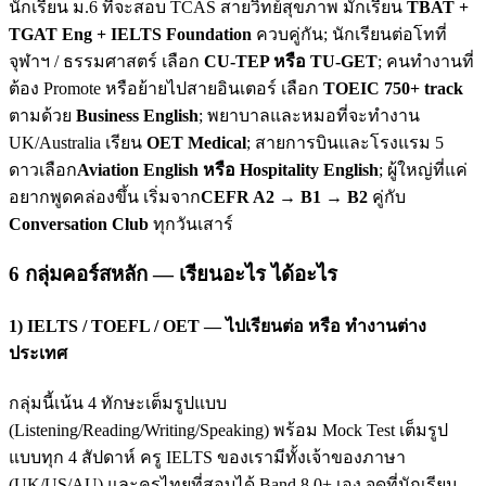
นักเรียน ม.6 ที่จะสอบ TCAS สายวิทย์สุขภาพ มักเรียน
TBAT +
TGAT Eng + IELTS Foundation
ควบคู่กัน; นักเรียนต่อโทที่
จุฬาฯ / ธรรมศาสตร์ เลือก
CU-TEP หรือ TU-GET
; คนทำงานที่
ต้อง Promote หรือย้ายไปสายอินเตอร์ เลือก
TOEIC 750+ track
ตามด้วย
Business English
; พยาบาลและหมอที่จะทำงาน
UK/Australia เรียน
OET Medical
; สายการบินและโรงแรม 5
ดาวเลือก
Aviation English หรือ Hospitality English
; ผู้ใหญ่ที่แค่
อยากพูดคล่องขึ้น เริ่มจาก
CEFR A2 → B1 → B2
คู่กับ
Conversation Club
ทุกวันเสาร์
6 กลุ่มคอร์สหลัก — เรียนอะไร ได้อะไร
1) IELTS / TOEFL / OET — ไปเรียนต่อ หรือ ทำงานต่าง
ประเทศ
กลุ่มนี้เน้น 4 ทักษะเต็มรูปแบบ
(Listening/Reading/Writing/Speaking) พร้อม Mock Test เต็มรูป
แบบทุก 4 สัปดาห์ ครู IELTS ของเรามีทั้งเจ้าของภาษา
(UK/US/AU) และครูไทยที่สอบได้ Band 8.0+ เอง จุดที่นักเรียน