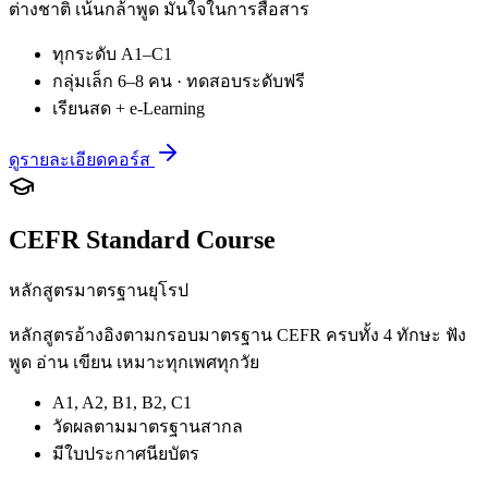
ต่างชาติ เน้นกล้าพูด มั่นใจในการสื่อสาร
ทุกระดับ A1–C1
กลุ่มเล็ก 6–8 คน · ทดสอบระดับฟรี
เรียนสด + e-Learning
ดูรายละเอียดคอร์ส
CEFR Standard Course
หลักสูตรมาตรฐานยุโรป
หลักสูตรอ้างอิงตามกรอบมาตรฐาน CEFR ครบทั้ง 4 ทักษะ ฟัง
พูด อ่าน เขียน เหมาะทุกเพศทุกวัย
A1, A2, B1, B2, C1
วัดผลตามมาตรฐานสากล
มีใบประกาศนียบัตร