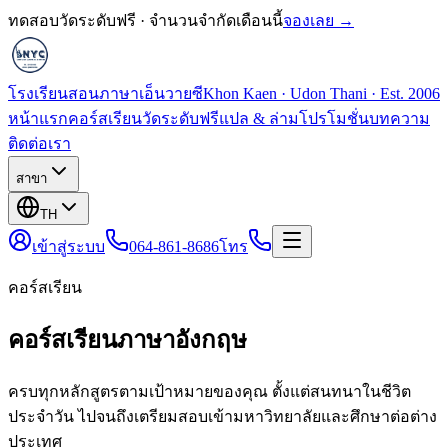
ทดสอบวัดระดับฟรี · จำนวนจำกัดเดือนนี้
จองเลย →
โรงเรียนสอนภาษาเอ็นวายซี
Khon Kaen · Udon Thani · Est. 2006
หน้าแรก
คอร์สเรียน
วัดระดับฟรี
แปล & ล่าม
โปรโมชั่น
บทความ
ติดต่อเรา
สาขา
TH
เข้าสู่ระบบ
064-861-8686
โทร
คอร์สเรียน
คอร์สเรียนภาษาอังกฤษ
ครบทุกหลักสูตรตามเป้าหมายของคุณ ตั้งแต่สนทนาในชีวิต
ประจำวัน ไปจนถึงเตรียมสอบเข้ามหาวิทยาลัยและศึกษาต่อต่าง
ประเทศ