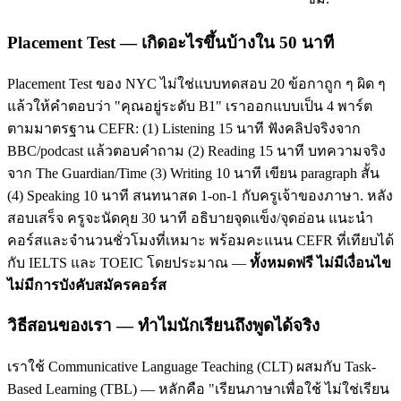
Placement Test — เกิดอะไรขึ้นบ้างใน 50 นาที
Placement Test ของ NYC ไม่ใช่แบบทดสอบ 20 ข้อกาถูก ๆ ผิด ๆ
แล้วให้คำตอบว่า "คุณอยู่ระดับ B1" เราออกแบบเป็น 4 พาร์ต
ตามมาตรฐาน CEFR: (1) Listening 15 นาที ฟังคลิปจริงจาก
BBC/podcast แล้วตอบคำถาม (2) Reading 15 นาที บทความจริง
จาก The Guardian/Time (3) Writing 10 นาที เขียน paragraph สั้น
(4) Speaking 10 นาที สนทนาสด 1-on-1 กับครูเจ้าของภาษา. หลัง
สอบเสร็จ ครูจะนัดคุย 30 นาที อธิบายจุดแข็ง/จุดอ่อน แนะนำ
คอร์สและจำนวนชั่วโมงที่เหมาะ พร้อมคะแนน CEFR ที่เทียบได้
กับ IELTS และ TOEIC โดยประมาณ —
ทั้งหมดฟรี ไม่มีเงื่อนไข
ไม่มีการบังคับสมัครคอร์ส
วิธีสอนของเรา — ทำไมนักเรียนถึงพูดได้จริง
เราใช้ Communicative Language Teaching (CLT) ผสมกับ Task-
Based Learning (TBL) — หลักคือ "เรียนภาษาเพื่อใช้ ไม่ใช่เรียน