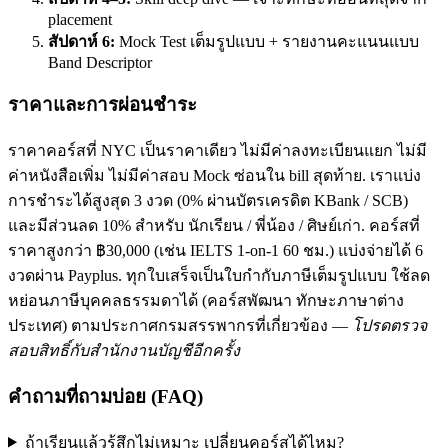
placement
สัปดาห์ 6:
Mock Test เต็มรูปแบบ + รายงานคะแนนแบบ
Band Descriptor
ราคาและการผ่อนชำระ
ราคาคอร์สที่ NYC เป็นราคาเดียว ไม่มีค่าลงทะเบียนแยก ไม่มี
ค่าหนังสือเพิ่ม ไม่มีค่าสอบ Mock ซ่อนใน bill สุดท้าย. เราแบ่ง
การชำระได้สูงสุด 3 งวด (0% ผ่านบัตรเครดิต KBank / SCB)
และมีส่วนลด 10% สำหรับ นักเรียน / พี่น้อง / ศิษย์เก่า. คอร์สที่
ราคาสูงกว่า ฿30,000 (เช่น IELTS 1-on-1 60 ชม.) แบ่งจ่ายได้ 6
งวดผ่าน Payplus. ทุกใบเสร็จเป็นใบกำกับภาษีเต็มรูปแบบ ใช้ลด
หย่อนภาษีบุคคลธรรมดาได้ (คอร์สพัฒนา ทักษะภาษาต่าง
ประเทศ) ตามประกาศกรมสรรพากรที่เกี่ยวข้อง —
โปรดตรวจ
สอบสิทธิ์กับสำนักงานบัญชีอีกครั้ง
คำถามที่ถามบ่อย (FAQ)
ถ้าเรียนแล้วรู้สึกไม่เหมาะ เปลี่ยนคอร์สได้ไหม?