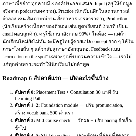
ภาษาเพื่อจำ" ทุกคาบมี 3 องค์ประกอบเสมอ: Input (ครูให้ข้อมูล
จริงจาก podcast/บทความ), Practice (นักเรียนฝึกในสถานการณ์
จำลอง เช่น สัมภาษณ์งาน สั่งอาหาร เจรจาราคา), Production
(นักเรียนสร้างเนื้อหาของตัวเอง เช่น พูดพรีเซนต์ 2 นาที เขียน
email ตอบลูกค้า). ครูใช้ภาษาอังกฤษ 90%+ ในห้อง — แต่ถ้า
นักเรียนใหม่ยังไม่ทัน จะมีครูไทยผู้ช่วยแปล concept ยาก ๆ ให้ใน
ภาษาไทยสั้น ๆ แล้วกลับสู่ภาษาอังกฤษต่อ. Feedback แบบ
"correction on the spot" เฉพาะจุดที่รบกวนความเข้าใจ — เราไม่
แก้ทุกคำเพราะจะทำให้นักเรียนไม่กล้าพูด
Roadmap 6 สัปดาห์แรก — เกิดอะไรขึ้นบ้าง
สัปดาห์ 0:
Placement Test + Consultation 30 นาที รับ
Learning Path
สัปดาห์ 1–2:
Foundation module — ปรับ pronunciation,
สร้าง vocab bank 500 คำแรก
สัปดาห์ 3:
Mid-course check — วัดผล + ปรับ pacing ถ้าเร็ว/
ช้าไป
สัปดาห์ 4–5:
Skill deep dive — เจาะทักษะที่อ่อนที่สุดจาก