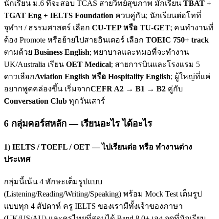
นักเรียน ม.6 ที่จะสอบ TCAS สายวิทย์สุขภาพ มักเรียน
TBAT +
TGAT Eng + IELTS Foundation
ควบคู่กัน; นักเรียนต่อโทที่
จุฬาฯ / ธรรมศาสตร์ เลือก
CU-TEP หรือ TU-GET
; คนทำงานที่
ต้อง Promote หรือย้ายไปสายอินเตอร์ เลือก
TOEIC 750+ track
ตามด้วย
Business English
; พยาบาลและหมอที่จะทำงาน
UK/Australia เรียน
OET Medical
; สายการบินและโรงแรม 5
ดาวเลือก
Aviation English หรือ Hospitality English
; ผู้ใหญ่ที่แค่
อยากพูดคล่องขึ้น เริ่มจาก
CEFR A2 → B1 → B2
คู่กับ
Conversation Club
ทุกวันเสาร์
6 กลุ่มคอร์สหลัก — เรียนอะไร ได้อะไร
1) IELTS / TOEFL / OET — ไปเรียนต่อ หรือ ทำงานต่าง
ประเทศ
กลุ่มนี้เน้น 4 ทักษะเต็มรูปแบบ
(Listening/Reading/Writing/Speaking) พร้อม Mock Test เต็มรูป
แบบทุก 4 สัปดาห์ ครู IELTS ของเรามีทั้งเจ้าของภาษา
(UK/US/AU) และครูไทยที่สอบได้ Band 8.0+ เอง จุดที่นักเรียน