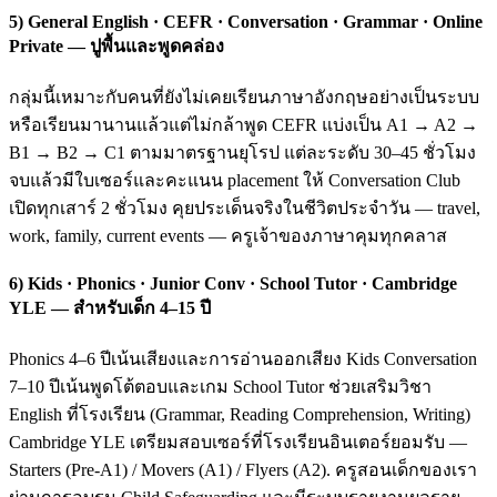
5) General English · CEFR · Conversation · Grammar · Online
Private — ปูพื้นและพูดคล่อง
กลุ่มนี้เหมาะกับคนที่ยังไม่เคยเรียนภาษาอังกฤษอย่างเป็นระบบ
หรือเรียนมานานแล้วแต่ไม่กล้าพูด CEFR แบ่งเป็น A1 → A2 →
B1 → B2 → C1 ตามมาตรฐานยุโรป แต่ละระดับ 30–45 ชั่วโมง
จบแล้วมีใบเซอร์และคะแนน placement ให้ Conversation Club
เปิดทุกเสาร์ 2 ชั่วโมง คุยประเด็นจริงในชีวิตประจำวัน — travel,
work, family, current events — ครูเจ้าของภาษาคุมทุกคลาส
6) Kids · Phonics · Junior Conv · School Tutor · Cambridge
YLE — สำหรับเด็ก 4–15 ปี
Phonics 4–6 ปีเน้นเสียงและการอ่านออกเสียง Kids Conversation
7–10 ปีเน้นพูดโต้ตอบและเกม School Tutor ช่วยเสริมวิชา
English ที่โรงเรียน (Grammar, Reading Comprehension, Writing)
Cambridge YLE เตรียมสอบเซอร์ที่โรงเรียนอินเตอร์ยอมรับ —
Starters (Pre-A1) / Movers (A1) / Flyers (A2). ครูสอนเด็กของเรา