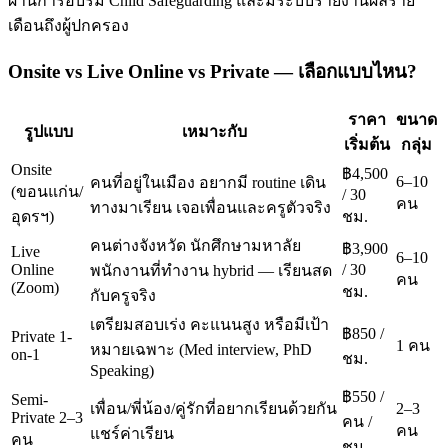
ผ่านการอบรม Child Safeguarding และมีระบบรายงานผลราย
เดือนถึงผู้ปกครอง
Onsite vs Live Online vs Private — เลือกแบบไหน?
ราคา
ขนาด
รูปแบบ
เหมาะกับ
เริ่มต้น
กลุ่ม
Onsite
฿4,500
6–10
คนที่อยู่ในเมือง อยากมี routine เดิน
(ขอนแก่น/
/ 30
คน
ทางมาเรียน เจอเพื่อนและครูตัวจริง
อุดรฯ)
ชม.
คนต่างจังหวัด นักศึกษามหาลัย
฿3,900
Live
6–10
Online
/ 30
พนักงานที่ทำงาน hybrid — เรียนสด
คน
(Zoom)
ชม.
กับครูจริง
เตรียมสอบเร่ง คะแนนสูง หรือมีเป้า
฿850 /
Private 1-
1 คน
หมายเฉพาะ (Med interview, PhD
on-1
ชม.
Speaking)
฿550 /
Semi-
เพื่อน/พี่น้อง/คู่รักที่อยากเรียนด้วยกัน
2–3
Private 2–3
คน /
คน
แชร์ค่าเรียน
คน
ชม.