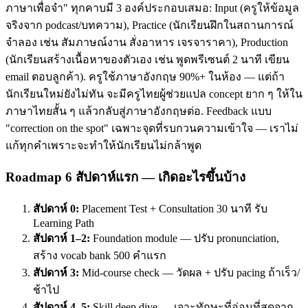
ภาษาเพื่อจำ" ทุกคาบมี 3 องค์ประกอบเสมอ: Input (ครูให้ข้อมูล
จริงจาก podcast/บทความ), Practice (นักเรียนฝึกในสถานการณ์
จำลอง เช่น สัมภาษณ์งาน สั่งอาหาร เจรจาราคา), Production
(นักเรียนสร้างเนื้อหาของตัวเอง เช่น พูดพรีเซนต์ 2 นาที เขียน
email ตอบลูกค้า). ครูใช้ภาษาอังกฤษ 90%+ ในห้อง — แต่ถ้า
นักเรียนใหม่ยังไม่ทัน จะมีครูไทยผู้ช่วยแปล concept ยาก ๆ ให้ใน
ภาษาไทยสั้น ๆ แล้วกลับสู่ภาษาอังกฤษต่อ. Feedback แบบ
"correction on the spot" เฉพาะจุดที่รบกวนความเข้าใจ — เราไม่
แก้ทุกคำเพราะจะทำให้นักเรียนไม่กล้าพูด
Roadmap 6 สัปดาห์แรก — เกิดอะไรขึ้นบ้าง
สัปดาห์ 0:
Placement Test + Consultation 30 นาที รับ
Learning Path
สัปดาห์ 1–2:
Foundation module — ปรับ pronunciation,
สร้าง vocab bank 500 คำแรก
สัปดาห์ 3:
Mid-course check — วัดผล + ปรับ pacing ถ้าเร็ว/
ช้าไป
สัปดาห์ 4–5:
Skill deep dive — เจาะทักษะที่อ่อนที่สุดจาก