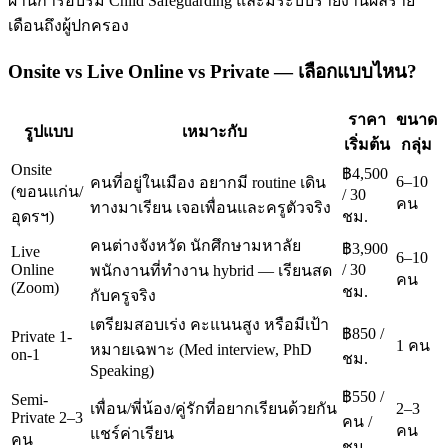
ผ่านการอบรม Child Safeguarding และมีระบบรายงานผลราย
เดือนถึงผู้ปกครอง
Onsite vs Live Online vs Private — เลือกแบบไหน?
ราคา
ขนาด
รูปแบบ
เหมาะกับ
เริ่มต้น
กลุ่ม
Onsite
฿4,500
6–10
คนที่อยู่ในเมือง อยากมี routine เดิน
(ขอนแก่น/
/ 30
คน
ทางมาเรียน เจอเพื่อนและครูตัวจริง
อุดรฯ)
ชม.
คนต่างจังหวัด นักศึกษามหาลัย
฿3,900
Live
6–10
Online
/ 30
พนักงานที่ทำงาน hybrid — เรียนสด
คน
(Zoom)
ชม.
กับครูจริง
เตรียมสอบเร่ง คะแนนสูง หรือมีเป้า
฿850 /
Private 1-
1 คน
หมายเฉพาะ (Med interview, PhD
on-1
ชม.
Speaking)
฿550 /
Semi-
เพื่อน/พี่น้อง/คู่รักที่อยากเรียนด้วยกัน
2–3
Private 2–3
คน /
คน
แชร์ค่าเรียน
คน
ชม.