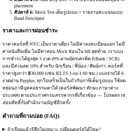
placement
สัปดาห์ 6:
Mock Test เต็มรูปแบบ + รายงานคะแนนแบบ
Band Descriptor
ราคาและการผ่อนชำระ
ราคาคอร์สที่ NYC เป็นราคาเดียว ไม่มีค่าลงทะเบียนแยก ไม่มี
ค่าหนังสือเพิ่ม ไม่มีค่าสอบ Mock ซ่อนใน bill สุดท้าย. เราแบ่ง
การชำระได้สูงสุด 3 งวด (0% ผ่านบัตรเครดิต KBank / SCB)
และมีส่วนลด 10% สำหรับ นักเรียน / พี่น้อง / ศิษย์เก่า. คอร์สที่
ราคาสูงกว่า ฿30,000 (เช่น IELTS 1-on-1 60 ชม.) แบ่งจ่ายได้ 6
งวดผ่าน Payplus. ทุกใบเสร็จเป็นใบกำกับภาษีเต็มรูปแบบ ใช้ลด
หย่อนภาษีบุคคลธรรมดาได้ (คอร์สพัฒนา ทักษะภาษาต่าง
ประเทศ) ตามประกาศกรมสรรพากรที่เกี่ยวข้อง —
โปรดตรวจ
สอบสิทธิ์กับสำนักงานบัญชีอีกครั้ง
คำถามที่ถามบ่อย (FAQ)
ถ้าเรียนแล้วรู้สึกไม่เหมาะ เปลี่ยนคอร์สได้ไหม?