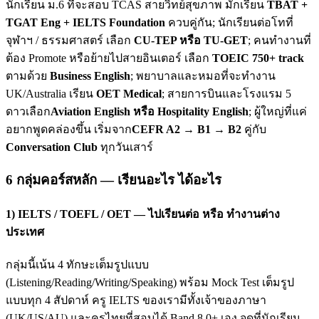
นักเรียน ม.6 ที่จะสอบ TCAS สายวิทย์สุขภาพ มักเรียน
TBAT +
TGAT Eng + IELTS Foundation
ควบคู่กัน; นักเรียนต่อโทที่
จุฬาฯ / ธรรมศาสตร์ เลือก
CU-TEP หรือ TU-GET
; คนทำงานที่
ต้อง Promote หรือย้ายไปสายอินเตอร์ เลือก
TOEIC 750+ track
ตามด้วย
Business English
; พยาบาลและหมอที่จะทำงาน
UK/Australia เรียน
OET Medical
; สายการบินและโรงแรม 5
ดาวเลือก
Aviation English หรือ Hospitality English
; ผู้ใหญ่ที่แค่
อยากพูดคล่องขึ้น เริ่มจาก
CEFR A2 → B1 → B2
คู่กับ
Conversation Club
ทุกวันเสาร์
6 กลุ่มคอร์สหลัก — เรียนอะไร ได้อะไร
1) IELTS / TOEFL / OET — ไปเรียนต่อ หรือ ทำงานต่าง
ประเทศ
กลุ่มนี้เน้น 4 ทักษะเต็มรูปแบบ
(Listening/Reading/Writing/Speaking) พร้อม Mock Test เต็มรูป
แบบทุก 4 สัปดาห์ ครู IELTS ของเรามีทั้งเจ้าของภาษา
(UK/US/AU) และครูไทยที่สอบได้ Band 8.0+ เอง จุดที่นักเรียน