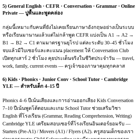
5) General English · CEFR · Conversation · Grammar · Online
Private — ปูพื้นและพูดคล่อง
กลุ่มนี้เหมาะกับคนที่ยังไม่เคยเรียนภาษาอังกฤษอย่างเป็นระบบ
หรือเรียนมานานแล้วแต่ไม่กล้าพูด CEFR แบ่งเป็น A1 → A2 →
B1 → B2 → C1 ตามมาตรฐานยุโรป แต่ละระดับ 30–45 ชั่วโมง
จบแล้วมีใบเซอร์และคะแนน placement ให้ Conversation Club
เปิดทุกเสาร์ 2 ชั่วโมง คุยประเด็นจริงในชีวิตประจำวัน — travel,
work, family, current events — ครูเจ้าของภาษาคุมทุกคลาส
6) Kids · Phonics · Junior Conv · School Tutor · Cambridge
YLE — สำหรับเด็ก 4–15 ปี
Phonics 4–6 ปีเน้นเสียงและการอ่านออกเสียง Kids Conversation
7–10 ปีเน้นพูดโต้ตอบและเกม School Tutor ช่วยเสริมวิชา
English ที่โรงเรียน (Grammar, Reading Comprehension, Writing)
Cambridge YLE เตรียมสอบเซอร์ที่โรงเรียนอินเตอร์ยอมรับ —
Starters (Pre-A1) / Movers (A1) / Flyers (A2). ครูสอนเด็กของเรา