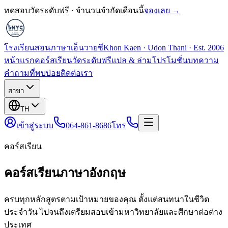
ทดสอบวัดระดับฟรี · จำนวนจำกัดเดือนนี้
จองเลย →
โรงเรียนสอนภาษาเอ็นวายซี
Khon Kaen · Udon Thani · Est. 2006
หน้าแรก
คอร์สเรียน
วัดระดับฟรี
แปล & ล่าม
โปรโมชั่น
บทความ
คำถามที่พบบ่อย
ติดต่อเรา
สาขา
TH
เข้าสู่ระบบ
064-861-8686
โทร
คอร์สเรียน
คอร์สเรียนภาษาอังกฤษ
ครบทุกหลักสูตรตามเป้าหมายของคุณ ตั้งแต่สนทนาในชีวิต
ประจำวัน ไปจนถึงเตรียมสอบเข้ามหาวิทยาลัยและศึกษาต่อต่าง
ประเทศ