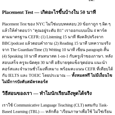
Placement Test — เกิดอะไรขึ้นบ้างใน 50 นาที
Placement Test ของ NYC ไม่ใช่แบบทดสอบ 20 ข้อกาถูก ๆ ผิด ๆ
แล้วให้คำตอบว่า "คุณอยู่ระดับ B1" เราออกแบบเป็น 4 พาร์ต
ตามมาตรฐาน CEFR: (1) Listening 15 นาที ฟังคลิปจริงจาก
BBC/podcast แล้วตอบคำถาม (2) Reading 15 นาที บทความจริง
จาก The Guardian/Time (3) Writing 10 นาที เขียน paragraph สั้น
(4) Speaking 10 นาที สนทนาสด 1-on-1 กับครูเจ้าของภาษา. หลัง
สอบเสร็จ ครูจะนัดคุย 30 นาที อธิบายจุดแข็ง/จุดอ่อน แนะนำ
คอร์สและจำนวนชั่วโมงที่เหมาะ พร้อมคะแนน CEFR ที่เทียบได้
กับ IELTS และ TOEIC โดยประมาณ —
ทั้งหมดฟรี ไม่มีเงื่อนไข
ไม่มีการบังคับสมัครคอร์ส
วิธีสอนของเรา — ทำไมนักเรียนถึงพูดได้จริง
เราใช้ Communicative Language Teaching (CLT) ผสมกับ Task-
Based Learning (TBL) — หลักคือ "เรียนภาษาเพื่อใช้ ไม่ใช่เรียน