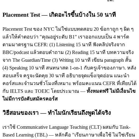
Placement Test — เกิดอะไรขึ้นบ้างใน 50 นาที
Placement Test ของ NYC ไม่ใช่แบบทดสอบ 20 ข้อกาถูก ๆ ผิด ๆ
แล้วให้คำตอบว่า "คุณอยู่ระดับ B1" เราออกแบบเป็น 4 พาร์ต
ตามมาตรฐาน CEFR: (1) Listening 15 นาที ฟังคลิปจริงจาก
BBC/podcast แล้วตอบคำถาม (2) Reading 15 นาที บทความจริง
จาก The Guardian/Time (3) Writing 10 นาที เขียน paragraph สั้น
(4) Speaking 10 นาที สนทนาสด 1-on-1 กับครูเจ้าของภาษา. หลัง
สอบเสร็จ ครูจะนัดคุย 30 นาที อธิบายจุดแข็ง/จุดอ่อน แนะนำ
คอร์สและจำนวนชั่วโมงที่เหมาะ พร้อมคะแนน CEFR ที่เทียบได้
กับ IELTS และ TOEIC โดยประมาณ —
ทั้งหมดฟรี ไม่มีเงื่อนไข
ไม่มีการบังคับสมัครคอร์ส
วิธีสอนของเรา — ทำไมนักเรียนถึงพูดได้จริง
เราใช้ Communicative Language Teaching (CLT) ผสมกับ Task-
Based Learning (TBL) — หลักคือ "เรียนภาษาเพื่อใช้ ไม่ใช่เรียน