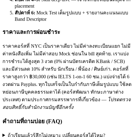
placement
สัปดาห์ 6:
Mock Test เต็มรูปแบบ + รายงานคะแนนแบบ
Band Descriptor
ราคาและการผ่อนชำระ
ราคาคอร์สที่ NYC เป็นราคาเดียว ไม่มีค่าลงทะเบียนแยก ไม่มี
ค่าหนังสือเพิ่ม ไม่มีค่าสอบ Mock ซ่อนใน bill สุดท้าย. เราแบ่ง
การชำระได้สูงสุด 3 งวด (0% ผ่านบัตรเครดิต KBank / SCB)
และมีส่วนลด 10% สำหรับ นักเรียน / พี่น้อง / ศิษย์เก่า. คอร์สที่
ราคาสูงกว่า ฿30,000 (เช่น IELTS 1-on-1 60 ชม.) แบ่งจ่ายได้ 6
งวดผ่าน Payplus. ทุกใบเสร็จเป็นใบกำกับภาษีเต็มรูปแบบ ใช้ลด
หย่อนภาษีบุคคลธรรมดาได้ (คอร์สพัฒนา ทักษะภาษาต่าง
ประเทศ) ตามประกาศกรมสรรพากรที่เกี่ยวข้อง —
โปรดตรวจ
สอบสิทธิ์กับสำนักงานบัญชีอีกครั้ง
คำถามที่ถามบ่อย (FAQ)
ถ้าเรียนแล้วรู้สึกไม่เหมาะ เปลี่ยนคอร์สได้ไหม?