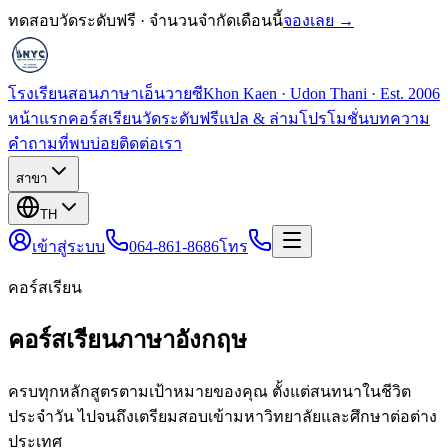
ทดสอบวัดระดับฟรี · จำนวนจำกัดเดือนนี้
จองเลย →
โรงเรียนสอนภาษาเอ็นวายซี
Khon Kaen · Udon Thani · Est. 2006
หน้าแรก
คอร์สเรียน
วัดระดับฟรี
แปล & ล่าม
โปรโมชั่น
บทความ
คำถามที่พบบ่อย
ติดต่อเรา
สาขา
TH
เข้าสู่ระบบ
064-861-8686
โทร
คอร์สเรียน
คอร์สเรียนภาษาอังกฤษ
ครบทุกหลักสูตรตามเป้าหมายของคุณ ตั้งแต่สนทนาในชีวิต
ประจำวัน ไปจนถึงเตรียมสอบเข้ามหาวิทยาลัยและศึกษาต่อต่าง
ประเทศ