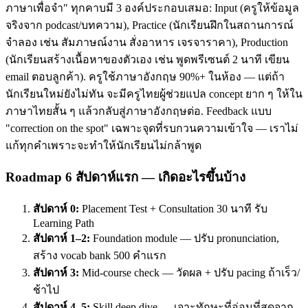
ภาษาเพื่อจำ" ทุกคาบมี 3 องค์ประกอบเสมอ: Input (ครูให้ข้อมูล
จริงจาก podcast/บทความ), Practice (นักเรียนฝึกในสถานการณ์
จำลอง เช่น สัมภาษณ์งาน สั่งอาหาร เจรจาราคา), Production
(นักเรียนสร้างเนื้อหาของตัวเอง เช่น พูดพรีเซนต์ 2 นาที เขียน
email ตอบลูกค้า). ครูใช้ภาษาอังกฤษ 90%+ ในห้อง — แต่ถ้า
นักเรียนใหม่ยังไม่ทัน จะมีครูไทยผู้ช่วยแปล concept ยาก ๆ ให้ใน
ภาษาไทยสั้น ๆ แล้วกลับสู่ภาษาอังกฤษต่อ. Feedback แบบ
"correction on the spot" เฉพาะจุดที่รบกวนความเข้าใจ — เราไม่
แก้ทุกคำเพราะจะทำให้นักเรียนไม่กล้าพูด
Roadmap 6 สัปดาห์แรก — เกิดอะไรขึ้นบ้าง
สัปดาห์ 0:
Placement Test + Consultation 30 นาที รับ
Learning Path
สัปดาห์ 1–2:
Foundation module — ปรับ pronunciation,
สร้าง vocab bank 500 คำแรก
สัปดาห์ 3:
Mid-course check — วัดผล + ปรับ pacing ถ้าเร็ว/
ช้าไป
สัปดาห์ 4–5:
Skill deep dive — เจาะทักษะที่อ่อนที่สุดจาก