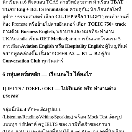
นักเรียน ม.6 ที่จะสอบ TCAS สายวิทย์สุขภาพ มักเรียน
TBAT +
TGAT Eng + IELTS Foundation
ควบคู่กัน; นักเรียนต่อโทที่
จุฬาฯ / ธรรมศาสตร์ เลือก
CU-TEP หรือ TU-GET
; คนทำงานที่
ต้อง Promote หรือย้ายไปสายอินเตอร์ เลือก
TOEIC 750+ track
ตามด้วย
Business English
; พยาบาลและหมอที่จะทำงาน
UK/Australia เรียน
OET Medical
; สายการบินและโรงแรม 5
ดาวเลือก
Aviation English หรือ Hospitality English
; ผู้ใหญ่ที่แค่
อยากพูดคล่องขึ้น เริ่มจาก
CEFR A2 → B1 → B2
คู่กับ
Conversation Club
ทุกวันเสาร์
6 กลุ่มคอร์สหลัก — เรียนอะไร ได้อะไร
1) IELTS / TOEFL / OET — ไปเรียนต่อ หรือ ทำงานต่าง
ประเทศ
กลุ่มนี้เน้น 4 ทักษะเต็มรูปแบบ
(Listening/Reading/Writing/Speaking) พร้อม Mock Test เต็มรูป
แบบทุก 4 สัปดาห์ ครู IELTS ของเรามีทั้งเจ้าของภาษา
(UK/US/AU) และครูไทยที่สอบได้ Band 8.0+ เอง จุดที่นักเรียน