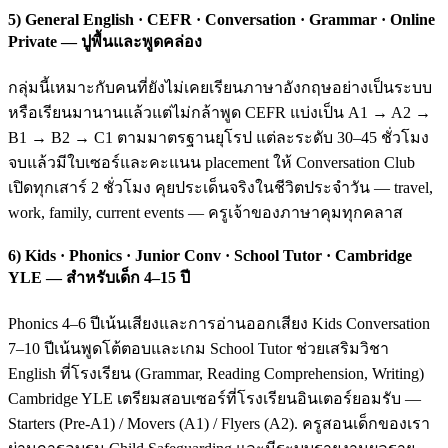
5) General English · CEFR · Conversation · Grammar · Online
Private — ปูพื้นและพูดคล่อง
กลุ่มนี้เหมาะกับคนที่ยังไม่เคยเรียนภาษาอังกฤษอย่างเป็นระบบ
หรือเรียนมานานแล้วแต่ไม่กล้าพูด CEFR แบ่งเป็น A1 → A2 →
B1 → B2 → C1 ตามมาตรฐานยุโรป แต่ละระดับ 30–45 ชั่วโมง
จบแล้วมีใบเซอร์และคะแนน placement ให้ Conversation Club
เปิดทุกเสาร์ 2 ชั่วโมง คุยประเด็นจริงในชีวิตประจำวัน — travel,
work, family, current events — ครูเจ้าของภาษาคุมทุกคลาส
6) Kids · Phonics · Junior Conv · School Tutor · Cambridge
YLE — สำหรับเด็ก 4–15 ปี
Phonics 4–6 ปีเน้นเสียงและการอ่านออกเสียง Kids Conversation
7–10 ปีเน้นพูดโต้ตอบและเกม School Tutor ช่วยเสริมวิชา
English ที่โรงเรียน (Grammar, Reading Comprehension, Writing)
Cambridge YLE เตรียมสอบเซอร์ที่โรงเรียนอินเตอร์ยอมรับ —
Starters (Pre-A1) / Movers (A1) / Flyers (A2). ครูสอนเด็กของเรา