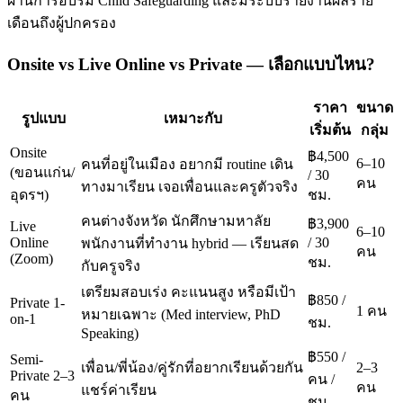
ผ่านการอบรม Child Safeguarding และมีระบบรายงานผลราย
เดือนถึงผู้ปกครอง
Onsite vs Live Online vs Private — เลือกแบบไหน?
ราคา
ขนาด
รูปแบบ
เหมาะกับ
เริ่มต้น
กลุ่ม
Onsite
฿4,500
6–10
คนที่อยู่ในเมือง อยากมี routine เดิน
(ขอนแก่น/
/ 30
คน
ทางมาเรียน เจอเพื่อนและครูตัวจริง
อุดรฯ)
ชม.
คนต่างจังหวัด นักศึกษามหาลัย
฿3,900
Live
6–10
Online
/ 30
พนักงานที่ทำงาน hybrid — เรียนสด
คน
(Zoom)
ชม.
กับครูจริง
เตรียมสอบเร่ง คะแนนสูง หรือมีเป้า
฿850 /
Private 1-
1 คน
หมายเฉพาะ (Med interview, PhD
on-1
ชม.
Speaking)
฿550 /
Semi-
เพื่อน/พี่น้อง/คู่รักที่อยากเรียนด้วยกัน
2–3
Private 2–3
คน /
คน
แชร์ค่าเรียน
คน
ชม.