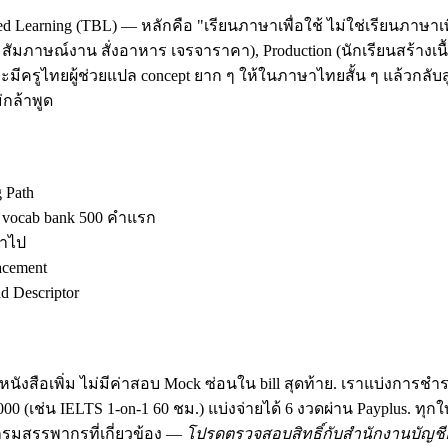
d Learning (TBL) — หลักคือ "เรียนภาษาเพื่อใช้ ไม่ใช่เรียนภาษาเพ
ัมภาษณ์งาน สั่งอาหาร เจรจาราคา), Production (นักเรียนสร้างเนื้อ
มีครูไทยผู้ช่วยแปล concept ยาก ๆ ให้ในภาษาไทยสั้น ๆ แล้วกลับสู
กล้าพูด
g Path
ง vocab bank 500 คำแรก
้าไป
acement
 Descriptor
นังสือเพิ่ม ไม่มีค่าสอบ Mock ซ่อนใน bill สุดท้าย. เราแบ่งการชำ
฿30,000 (เช่น IELTS 1-on-1 60 ชม.) แบ่งจ่ายได้ 6 งวดผ่าน Payplus.
มสรรพากรที่เกี่ยวข้อง —
โปรดตรวจสอบสิทธิ์กับสำนักงานบัญชีอ