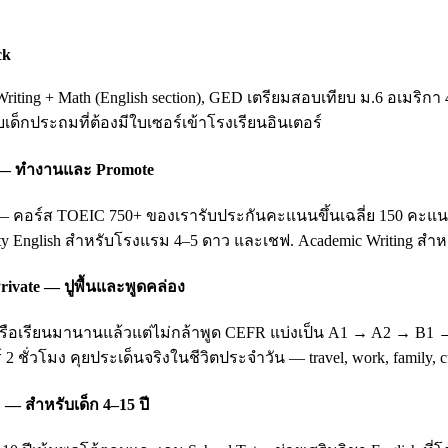
ck
ting + Math (English section), GED เตรียมสอบเทียบ ม.6 อเมริกา 
ับเด็กประถมที่ต้องมีใบเซอร์เข้าโรงเรียนอินเตอร์
ing — ทำงานและ Promote
อร์ส TOEIC 750+ ของเรารับประกันคะแนนขึ้นเฉลี่ย 150 คะแนนหลัง 3
ity English สำหรับโรงแรม 4–5 ดาว และเชฟ. Academic Writing สำหรั
rivate — ปูพื้นและพูดคล่อง
บ หรือเรียนมานานแล้วแต่ไม่กล้าพูด CEFR แบ่งเป็น A1 → A2 → B1
 2 ชั่วโมง คุยประเด็นจริงในชีวิตประจำวัน — travel, work, family
 — สำหรับเด็ก 4–15 ปี