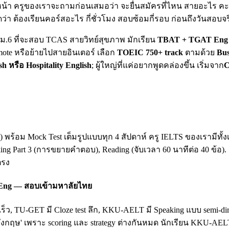
น้า ครูของเราจะถามก่อนเสมอว่า จะยื่นสมัครที่ไหน สายอะไร คะแน
ดว่า ต้องเรียนคอร์สอะไร กี่ชั่วโมง สอบซ้อมกี่รอบ ก่อนถึงวันสอบจร
ยน ม.6 ที่จะสอบ TCAS สายวิทย์สุขภาพ มักเรียน
TBAT + TGAT Eng 
mote หรือย้ายไปสายอินเตอร์ เลือก
TOEIC 750+ track
ตามด้วย
Bus
sh หรือ Hospitality English
; ผู้ใหญ่ที่แค่อยากพูดคล่องขึ้น เริ่มจาก
C
king) พร้อม Mock Test เต็มรูปแบบทุก 4 สัปดาห์ ครู IELTS ของเรามี
king Part 3 (การขยายคำตอบ), Reading (จับเวลา 60 นาทีต่อ 40 ข้อ)
ตรง
 Eng — สอบเข้ามหาลัยไทย
เร็ว, TU-GET มี Cloze test ลึก, KKU-AELT มี Speaking แบบ semi-
ฤษ' เพราะ scoring และ strategy ต่างกันหมด นักเรียน KKU-AEL