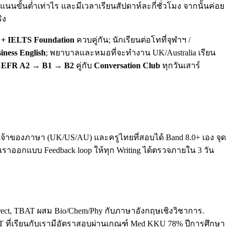
นขั้นต่ำเท่าไร และมีเวลาเรียนสัปดาห์ละกี่ชั่วโมง จากนั้นค่อย
ิง
+ IELTS Foundation
ควบคู่กัน; นักเรียนต่อโทที่จุฬาฯ /
iness English
; พยาบาลและหมอที่จะทำงาน UK/Australia เรียน
EFR A2 → B1 → B2
คู่กับ
Conversation Club
ทุกวันเสาร์
ทั้งเจ้าของภาษา (UK/US/AU) และครูไทยที่สอบได้ Band 8.0+ เอง จุด
. เราออกแบบ Feedback loop ให้ทุก Writing ได้ตรวจภายใน 3 วัน
direct, TBAT ผสม Bio/Chem/Phy กับภาษาอังกฤษเชิงวิชาการ.
T ที่เรียนกับเรามีอัตราสอบผ่านเกณฑ์ Med KKU 78% ปีการศึกษา