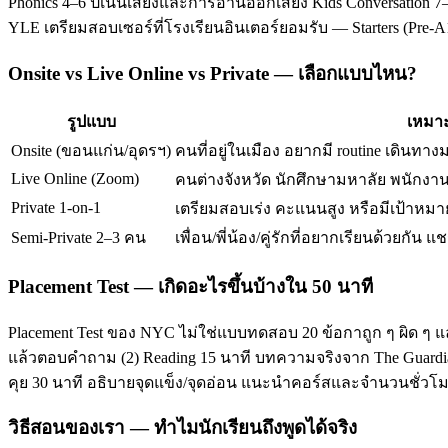
Phonics 4–6 ปีเน้นเสียงและการอ่านออกเสียง Kids Conversation 7–
YLE เตรียมสอบเซอร์ที่โรงเรียนอินเตอร์ยอมรับ — Starters (Pre-
Onsite vs Live Online vs Private — เลือกแบบไหน?
รูปแบบ
เหมาะ
Onsite (ขอนแก่น/อุดรฯ)
คนที่อยู่ในเมือง อยากมี routine เดินทาง
Live Online (Zoom)
คนต่างจังหวัด นักศึกษามหาลัย พนักงานท
Private 1-on-1
เตรียมสอบเร่ง คะแนนสูง หรือมีเป้าหมาย
Semi-Private 2–3 คน
เพื่อน/พี่น้อง/คู่รักที่อยากเรียนด้วยกัน แช
Placement Test — เกิดอะไรขึ้นบ้างใน 50 นาที
Placement Test ของ NYC ไม่ใช่แบบทดสอบ 20 ข้อกาถูก ๆ ผิด ๆ แ
แล้วตอบคำถาม (2) Reading 15 นาที บทความจริงจาก The Guardian/T
คุย 30 นาที อธิบายจุดแข็ง/จุดอ่อน แนะนำคอร์สและจำนวนชั่ว
วิธีสอนของเรา — ทำไมนักเรียนถึงพูดได้จริง