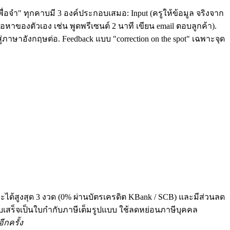
ื่อจำ" ทุกคาบมี 3 องค์ประกอบเสมอ: Input (ครูให้ข้อมูล จริงจาก
หาของตัวเอง เช่น พูดพรีเซนต์ 2 นาที เขียน email ตอบลูกค้า).
่ภาษาอังกฤษต่อ. Feedback แบบ "correction on the spot" เฉพาะจุด
ระได้สูงสุด 3 งวด (0% ผ่านบัตรเครดิต KBank / SCB) และมีส่วนลด
 ทุกใบเสร็จเป็นใบกำกับภาษีเต็มรูปแบบ ใช้ลดหย่อนภาษีบุคคล
ีกครั้ง