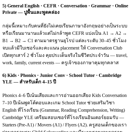
5) General English · CEFR · Conversation · Grammar · Online
Private — ปูพื้นและพูดคล่อง
กลุ่มนี้เหมาะกับคนที่ยังไม่เคยเรียนภาษาอังกฤษอย่างเป็นระบบ
หรือเรียนมานานแล้วแต่ไม่กล้าพูด CEFR แบ่งเป็น A1 → A2 →
B1 → B2 → C1 ตามมาตรฐานยุโรป แต่ละระดับ 30–45 ชั่วโมง
จบแล้วมีใบเซอร์และคะแนน placement ให้ Conversation Club
เปิดทุกเสาร์ 2 ชั่วโมง คุยประเด็นจริงในชีวิตประจำวัน — travel,
work, family, current events — ครูเจ้าของภาษาคุมทุกคลาส
6) Kids · Phonics · Junior Conv · School Tutor · Cambridge
YLE — สำหรับเด็ก 4–15 ปี
Phonics 4–6 ปีเน้นเสียงและการอ่านออกเสียง Kids Conversation
7–10 ปีเน้นพูดโต้ตอบและเกม School Tutor ช่วยเสริมวิชา
English ที่โรงเรียน (Grammar, Reading Comprehension, Writing)
Cambridge YLE เตรียมสอบเซอร์ที่โรงเรียนอินเตอร์ยอมรับ —
Starters (Pre-A1) / Movers (A1) / Flyers (A2). ครูสอนเด็กของเรา