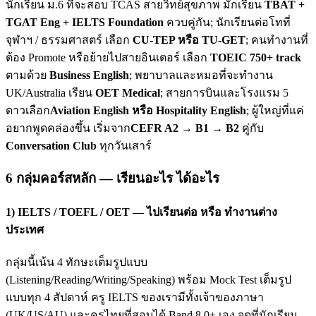
นักเรียน ม.6 ที่จะสอบ TCAS สายวิทย์สุขภาพ มักเรียน
TBAT +
TGAT Eng + IELTS Foundation
ควบคู่กัน; นักเรียนต่อโทที่
จุฬาฯ / ธรรมศาสตร์ เลือก
CU-TEP หรือ TU-GET
; คนทำงานที่
ต้อง Promote หรือย้ายไปสายอินเตอร์ เลือก
TOEIC 750+ track
ตามด้วย
Business English
; พยาบาลและหมอที่จะทำงาน
UK/Australia เรียน
OET Medical
; สายการบินและโรงแรม 5
ดาวเลือก
Aviation English หรือ Hospitality English
; ผู้ใหญ่ที่แค่
อยากพูดคล่องขึ้น เริ่มจาก
CEFR A2 → B1 → B2
คู่กับ
Conversation Club
ทุกวันเสาร์
6 กลุ่มคอร์สหลัก — เรียนอะไร ได้อะไร
1) IELTS / TOEFL / OET — ไปเรียนต่อ หรือ ทำงานต่าง
ประเทศ
กลุ่มนี้เน้น 4 ทักษะเต็มรูปแบบ
(Listening/Reading/Writing/Speaking) พร้อม Mock Test เต็มรูป
แบบทุก 4 สัปดาห์ ครู IELTS ของเรามีทั้งเจ้าของภาษา
(UK/US/AU) และครูไทยที่สอบได้ Band 8.0+ เอง จุดที่นักเรียน