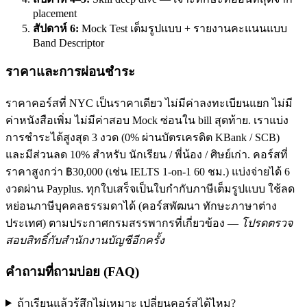
placement
สัปดาห์ 6:
Mock Test เต็มรูปแบบ + รายงานคะแนนแบบ
Band Descriptor
ราคาและการผ่อนชำระ
ราคาคอร์สที่ NYC เป็นราคาเดียว ไม่มีค่าลงทะเบียนแยก ไม่มี
ค่าหนังสือเพิ่ม ไม่มีค่าสอบ Mock ซ่อนใน bill สุดท้าย. เราแบ่ง
การชำระได้สูงสุด 3 งวด (0% ผ่านบัตรเครดิต KBank / SCB)
และมีส่วนลด 10% สำหรับ นักเรียน / พี่น้อง / ศิษย์เก่า. คอร์สที่
ราคาสูงกว่า ฿30,000 (เช่น IELTS 1-on-1 60 ชม.) แบ่งจ่ายได้ 6
งวดผ่าน Payplus. ทุกใบเสร็จเป็นใบกำกับภาษีเต็มรูปแบบ ใช้ลด
หย่อนภาษีบุคคลธรรมดาได้ (คอร์สพัฒนา ทักษะภาษาต่าง
ประเทศ) ตามประกาศกรมสรรพากรที่เกี่ยวข้อง —
โปรดตรวจ
สอบสิทธิ์กับสำนักงานบัญชีอีกครั้ง
คำถามที่ถามบ่อย (FAQ)
ถ้าเรียนแล้วรู้สึกไม่เหมาะ เปลี่ยนคอร์สได้ไหม?