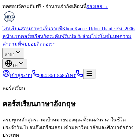
ทดสอบวัดระดับฟรี · จำนวนจำกัดเดือนนี้
จองเลย →
โรงเรียนสอนภาษาเอ็นวายซี
Khon Kaen · Udon Thani · Est. 2006
หน้าแรก
คอร์สเรียน
วัดระดับฟรี
แปล & ล่าม
โปรโมชั่น
บทความ
คำถามที่พบบ่อย
ติดต่อเรา
สาขา
TH
เข้าสู่ระบบ
064-861-8686
โทร
คอร์สเรียน
คอร์สเรียนภาษาอังกฤษ
ครบทุกหลักสูตรตามเป้าหมายของคุณ ตั้งแต่สนทนาในชีวิต
ประจำวัน ไปจนถึงเตรียมสอบเข้ามหาวิทยาลัยและศึกษาต่อต่าง
ประเทศ