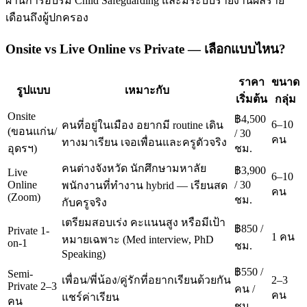
ผ่านการอบรม Child Safeguarding และมีระบบรายงานผลราย
เดือนถึงผู้ปกครอง
Onsite vs Live Online vs Private — เลือกแบบไหน?
ราคา
ขนาด
รูปแบบ
เหมาะกับ
เริ่มต้น
กลุ่ม
Onsite
฿4,500
6–10
คนที่อยู่ในเมือง อยากมี routine เดิน
(ขอนแก่น/
/ 30
คน
ทางมาเรียน เจอเพื่อนและครูตัวจริง
อุดรฯ)
ชม.
คนต่างจังหวัด นักศึกษามหาลัย
฿3,900
Live
6–10
Online
/ 30
พนักงานที่ทำงาน hybrid — เรียนสด
คน
(Zoom)
ชม.
กับครูจริง
เตรียมสอบเร่ง คะแนนสูง หรือมีเป้า
฿850 /
Private 1-
1 คน
หมายเฉพาะ (Med interview, PhD
on-1
ชม.
Speaking)
฿550 /
Semi-
เพื่อน/พี่น้อง/คู่รักที่อยากเรียนด้วยกัน
2–3
Private 2–3
คน /
คน
แชร์ค่าเรียน
คน
ชม.