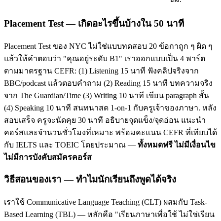
Placement Test — เกิดอะไรขึ้นบ้างใน 50 นาที
Placement Test ของ NYC ไม่ใช่แบบทดสอบ 20 ข้อกาถูก ๆ ผิด ๆ
แล้วให้คำตอบว่า "คุณอยู่ระดับ B1" เราออกแบบเป็น 4 พาร์ต
ตามมาตรฐาน CEFR: (1) Listening 15 นาที ฟังคลิปจริงจาก
BBC/podcast แล้วตอบคำถาม (2) Reading 15 นาที บทความจริง
จาก The Guardian/Time (3) Writing 10 นาที เขียน paragraph สั้น
(4) Speaking 10 นาที สนทนาสด 1-on-1 กับครูเจ้าของภาษา. หลัง
สอบเสร็จ ครูจะนัดคุย 30 นาที อธิบายจุดแข็ง/จุดอ่อน แนะนำ
คอร์สและจำนวนชั่วโมงที่เหมาะ พร้อมคะแนน CEFR ที่เทียบได้
กับ IELTS และ TOEIC โดยประมาณ —
ทั้งหมดฟรี ไม่มีเงื่อนไข
ไม่มีการบังคับสมัครคอร์ส
วิธีสอนของเรา — ทำไมนักเรียนถึงพูดได้จริง
เราใช้ Communicative Language Teaching (CLT) ผสมกับ Task-
Based Learning (TBL) — หลักคือ "เรียนภาษาเพื่อใช้ ไม่ใช่เรียน