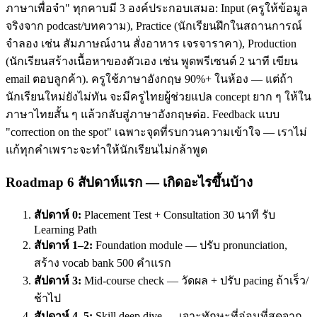
ภาษาเพื่อจำ" ทุกคาบมี 3 องค์ประกอบเสมอ: Input (ครูให้ข้อมูล
จริงจาก podcast/บทความ), Practice (นักเรียนฝึกในสถานการณ์
จำลอง เช่น สัมภาษณ์งาน สั่งอาหาร เจรจาราคา), Production
(นักเรียนสร้างเนื้อหาของตัวเอง เช่น พูดพรีเซนต์ 2 นาที เขียน
email ตอบลูกค้า). ครูใช้ภาษาอังกฤษ 90%+ ในห้อง — แต่ถ้า
นักเรียนใหม่ยังไม่ทัน จะมีครูไทยผู้ช่วยแปล concept ยาก ๆ ให้ใน
ภาษาไทยสั้น ๆ แล้วกลับสู่ภาษาอังกฤษต่อ. Feedback แบบ
"correction on the spot" เฉพาะจุดที่รบกวนความเข้าใจ — เราไม่
แก้ทุกคำเพราะจะทำให้นักเรียนไม่กล้าพูด
Roadmap 6 สัปดาห์แรก — เกิดอะไรขึ้นบ้าง
สัปดาห์ 0:
Placement Test + Consultation 30 นาที รับ
Learning Path
สัปดาห์ 1–2:
Foundation module — ปรับ pronunciation,
สร้าง vocab bank 500 คำแรก
สัปดาห์ 3:
Mid-course check — วัดผล + ปรับ pacing ถ้าเร็ว/
ช้าไป
สัปดาห์ 4–5:
Skill deep dive — เจาะทักษะที่อ่อนที่สุดจาก