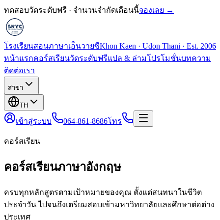
ทดสอบวัดระดับฟรี · จำนวนจำกัดเดือนนี้
จองเลย →
โรงเรียนสอนภาษาเอ็นวายซี
Khon Kaen · Udon Thani · Est. 2006
หน้าแรก
คอร์สเรียน
วัดระดับฟรี
แปล & ล่าม
โปรโมชั่น
บทความ
ติดต่อเรา
สาขา
TH
เข้าสู่ระบบ
064-861-8686
โทร
คอร์สเรียน
คอร์สเรียนภาษาอังกฤษ
ครบทุกหลักสูตรตามเป้าหมายของคุณ ตั้งแต่สนทนาในชีวิต
ประจำวัน ไปจนถึงเตรียมสอบเข้ามหาวิทยาลัยและศึกษาต่อต่าง
ประเทศ