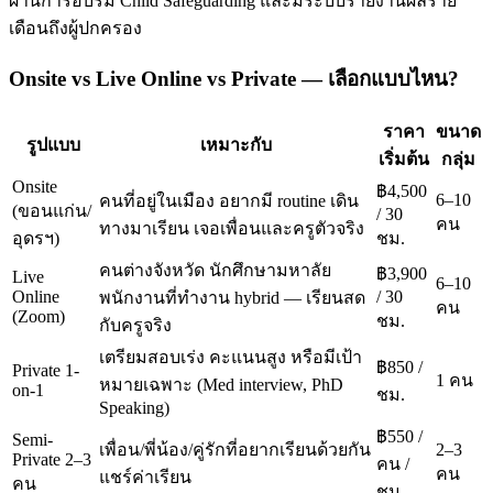
ผ่านการอบรม Child Safeguarding และมีระบบรายงานผลราย
เดือนถึงผู้ปกครอง
Onsite vs Live Online vs Private — เลือกแบบไหน?
ราคา
ขนาด
รูปแบบ
เหมาะกับ
เริ่มต้น
กลุ่ม
Onsite
฿4,500
6–10
คนที่อยู่ในเมือง อยากมี routine เดิน
(ขอนแก่น/
/ 30
คน
ทางมาเรียน เจอเพื่อนและครูตัวจริง
อุดรฯ)
ชม.
คนต่างจังหวัด นักศึกษามหาลัย
฿3,900
Live
6–10
Online
/ 30
พนักงานที่ทำงาน hybrid — เรียนสด
คน
(Zoom)
ชม.
กับครูจริง
เตรียมสอบเร่ง คะแนนสูง หรือมีเป้า
฿850 /
Private 1-
1 คน
หมายเฉพาะ (Med interview, PhD
on-1
ชม.
Speaking)
฿550 /
Semi-
เพื่อน/พี่น้อง/คู่รักที่อยากเรียนด้วยกัน
2–3
Private 2–3
คน /
คน
แชร์ค่าเรียน
คน
ชม.