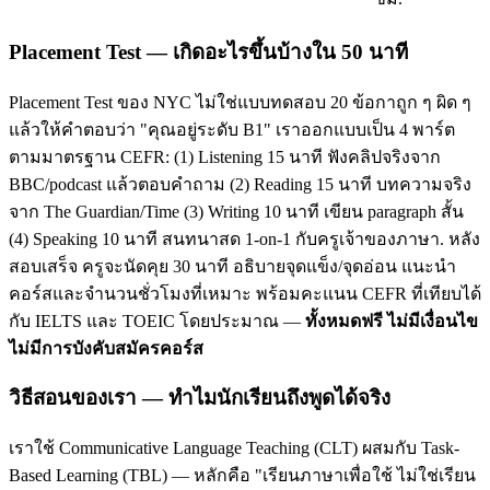
Placement Test — เกิดอะไรขึ้นบ้างใน 50 นาที
Placement Test ของ NYC ไม่ใช่แบบทดสอบ 20 ข้อกาถูก ๆ ผิด ๆ
แล้วให้คำตอบว่า "คุณอยู่ระดับ B1" เราออกแบบเป็น 4 พาร์ต
ตามมาตรฐาน CEFR: (1) Listening 15 นาที ฟังคลิปจริงจาก
BBC/podcast แล้วตอบคำถาม (2) Reading 15 นาที บทความจริง
จาก The Guardian/Time (3) Writing 10 นาที เขียน paragraph สั้น
(4) Speaking 10 นาที สนทนาสด 1-on-1 กับครูเจ้าของภาษา. หลัง
สอบเสร็จ ครูจะนัดคุย 30 นาที อธิบายจุดแข็ง/จุดอ่อน แนะนำ
คอร์สและจำนวนชั่วโมงที่เหมาะ พร้อมคะแนน CEFR ที่เทียบได้
กับ IELTS และ TOEIC โดยประมาณ —
ทั้งหมดฟรี ไม่มีเงื่อนไข
ไม่มีการบังคับสมัครคอร์ส
วิธีสอนของเรา — ทำไมนักเรียนถึงพูดได้จริง
เราใช้ Communicative Language Teaching (CLT) ผสมกับ Task-
Based Learning (TBL) — หลักคือ "เรียนภาษาเพื่อใช้ ไม่ใช่เรียน