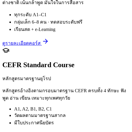
ต่างชาติ เน้นกล้าพูด มั่นใจในการสื่อสาร
ทุกระดับ A1–C1
กลุ่มเล็ก 6–8 คน · ทดสอบระดับฟรี
เรียนสด + e-Learning
ดูรายละเอียดคอร์ส
CEFR Standard Course
หลักสูตรมาตรฐานยุโรป
หลักสูตรอ้างอิงตามกรอบมาตรฐาน CEFR ครบทั้ง 4 ทักษะ ฟัง
พูด อ่าน เขียน เหมาะทุกเพศทุกวัย
A1, A2, B1, B2, C1
วัดผลตามมาตรฐานสากล
มีใบประกาศนียบัตร