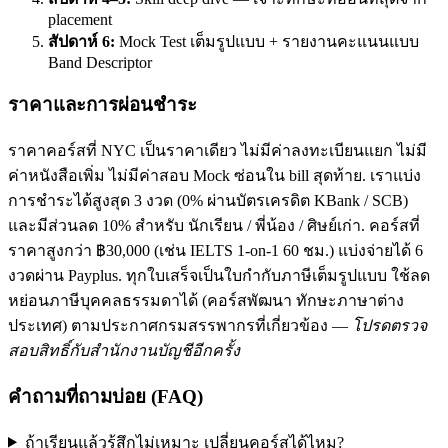
placement
สัปดาห์ 6:
Mock Test เต็มรูปแบบ + รายงานคะแนนแบบ
Band Descriptor
ราคาและการผ่อนชำระ
ราคาคอร์สที่ NYC เป็นราคาเดียว ไม่มีค่าลงทะเบียนแยก ไม่มี
ค่าหนังสือเพิ่ม ไม่มีค่าสอบ Mock ซ่อนใน bill สุดท้าย. เราแบ่ง
การชำระได้สูงสุด 3 งวด (0% ผ่านบัตรเครดิต KBank / SCB)
และมีส่วนลด 10% สำหรับ นักเรียน / พี่น้อง / ศิษย์เก่า. คอร์สที่
ราคาสูงกว่า ฿30,000 (เช่น IELTS 1-on-1 60 ชม.) แบ่งจ่ายได้ 6
งวดผ่าน Payplus. ทุกใบเสร็จเป็นใบกำกับภาษีเต็มรูปแบบ ใช้ลด
หย่อนภาษีบุคคลธรรมดาได้ (คอร์สพัฒนา ทักษะภาษาต่าง
ประเทศ) ตามประกาศกรมสรรพากรที่เกี่ยวข้อง —
โปรดตรวจ
สอบสิทธิ์กับสำนักงานบัญชีอีกครั้ง
คำถามที่ถามบ่อย (FAQ)
ถ้าเรียนแล้วรู้สึกไม่เหมาะ เปลี่ยนคอร์สได้ไหม?