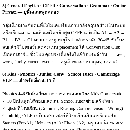
5) General English · CEFR · Conversation · Grammar · Online
Private — ปูพื้นและพูดคล่อง
กลุ่มนี้เหมาะกับคนที่ยังไม่เคยเรียนภาษาอังกฤษอย่างเป็นระบบ
หรือเรียนมานานแล้วแต่ไม่กล้าพูด CEFR แบ่งเป็น A1 → A2 →
B1 → B2 → C1 ตามมาตรฐานยุโรป แต่ละระดับ 30–45 ชั่วโมง
จบแล้วมีใบเซอร์และคะแนน placement ให้ Conversation Club
เปิดทุกเสาร์ 2 ชั่วโมง คุยประเด็นจริงในชีวิตประจำวัน — travel,
work, family, current events — ครูเจ้าของภาษาคุมทุกคลาส
6) Kids · Phonics · Junior Conv · School Tutor · Cambridge
YLE — สำหรับเด็ก 4–15 ปี
Phonics 4–6 ปีเน้นเสียงและการอ่านออกเสียง Kids Conversation
7–10 ปีเน้นพูดโต้ตอบและเกม School Tutor ช่วยเสริมวิชา
English ที่โรงเรียน (Grammar, Reading Comprehension, Writing)
Cambridge YLE เตรียมสอบเซอร์ที่โรงเรียนอินเตอร์ยอมรับ —
Starters (Pre-A1) / Movers (A1) / Flyers (A2). ครูสอนเด็กของเรา