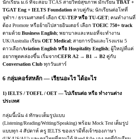
นักเรียน ม.6 ที่จะสอบ TCAS สายวิทย์สุขภาพ มักเรียน
TBAT +
TGAT Eng + IELTS Foundation
ควบคู่กัน; นักเรียนต่อโทที่
จุฬาฯ / ธรรมศาสตร์ เลือก
CU-TEP หรือ TU-GET
; คนทำงานที่
ต้อง Promote หรือย้ายไปสายอินเตอร์ เลือก
TOEIC 750+ track
ตามด้วย
Business English
; พยาบาลและหมอที่จะทำงาน
UK/Australia เรียน
OET Medical
; สายการบินและโรงแรม 5
ดาวเลือก
Aviation English หรือ Hospitality English
; ผู้ใหญ่ที่แค่
อยากพูดคล่องขึ้น เริ่มจาก
CEFR A2 → B1 → B2
คู่กับ
Conversation Club
ทุกวันเสาร์
6 กลุ่มคอร์สหลัก — เรียนอะไร ได้อะไร
1) IELTS / TOEFL / OET — ไปเรียนต่อ หรือ ทำงานต่าง
ประเทศ
กลุ่มนี้เน้น 4 ทักษะเต็มรูปแบบ
(Listening/Reading/Writing/Speaking) พร้อม Mock Test เต็มรูป
แบบทุก 4 สัปดาห์ ครู IELTS ของเรามีทั้งเจ้าของภาษา
(UK/US/AU) และครูไทยที่สอบได้ Band 8.0+ เอง จุดที่นักเรียน