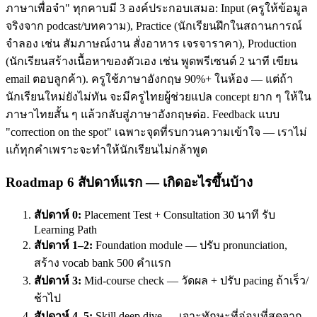
ภาษาเพื่อจำ" ทุกคาบมี 3 องค์ประกอบเสมอ: Input (ครูให้ข้อมูล
จริงจาก podcast/บทความ), Practice (นักเรียนฝึกในสถานการณ์
จำลอง เช่น สัมภาษณ์งาน สั่งอาหาร เจรจาราคา), Production
(นักเรียนสร้างเนื้อหาของตัวเอง เช่น พูดพรีเซนต์ 2 นาที เขียน
email ตอบลูกค้า). ครูใช้ภาษาอังกฤษ 90%+ ในห้อง — แต่ถ้า
นักเรียนใหม่ยังไม่ทัน จะมีครูไทยผู้ช่วยแปล concept ยาก ๆ ให้ใน
ภาษาไทยสั้น ๆ แล้วกลับสู่ภาษาอังกฤษต่อ. Feedback แบบ
"correction on the spot" เฉพาะจุดที่รบกวนความเข้าใจ — เราไม่
แก้ทุกคำเพราะจะทำให้นักเรียนไม่กล้าพูด
Roadmap 6 สัปดาห์แรก — เกิดอะไรขึ้นบ้าง
สัปดาห์ 0:
Placement Test + Consultation 30 นาที รับ
Learning Path
สัปดาห์ 1–2:
Foundation module — ปรับ pronunciation,
สร้าง vocab bank 500 คำแรก
สัปดาห์ 3:
Mid-course check — วัดผล + ปรับ pacing ถ้าเร็ว/
ช้าไป
สัปดาห์ 4–5:
Skill deep dive — เจาะทักษะที่อ่อนที่สุดจาก