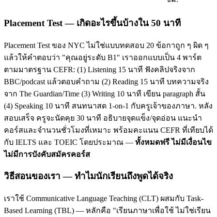
Placement Test — เกิดอะไรขึ้นบ้างใน 50 นาที
Placement Test ของ NYC ไม่ใช่แบบทดสอบ 20 ข้อกาถูก ๆ ผิด ๆ
แล้วให้คำตอบว่า "คุณอยู่ระดับ B1" เราออกแบบเป็น 4 พาร์ต
ตามมาตรฐาน CEFR: (1) Listening 15 นาที ฟังคลิปจริงจาก
BBC/podcast แล้วตอบคำถาม (2) Reading 15 นาที บทความจริง
จาก The Guardian/Time (3) Writing 10 นาที เขียน paragraph สั้น
(4) Speaking 10 นาที สนทนาสด 1-on-1 กับครูเจ้าของภาษา. หลัง
สอบเสร็จ ครูจะนัดคุย 30 นาที อธิบายจุดแข็ง/จุดอ่อน แนะนำ
คอร์สและจำนวนชั่วโมงที่เหมาะ พร้อมคะแนน CEFR ที่เทียบได้
กับ IELTS และ TOEIC โดยประมาณ —
ทั้งหมดฟรี ไม่มีเงื่อนไข
ไม่มีการบังคับสมัครคอร์ส
วิธีสอนของเรา — ทำไมนักเรียนถึงพูดได้จริง
เราใช้ Communicative Language Teaching (CLT) ผสมกับ Task-
Based Learning (TBL) — หลักคือ "เรียนภาษาเพื่อใช้ ไม่ใช่เรียน