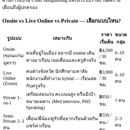
ผ่านการอบรม Child Safeguarding และมีระบบรายงานผลราย
เดือนถึงผู้ปกครอง
Onsite vs Live Online vs Private — เลือกแบบไหน?
ราคา
ขนาด
รูปแบบ
เหมาะกับ
เริ่มต้น
กลุ่ม
Onsite
฿4,500
6–10
คนที่อยู่ในเมือง อยากมี routine เดิน
(ขอนแก่น/
/ 30
คน
ทางมาเรียน เจอเพื่อนและครูตัวจริง
อุดรฯ)
ชม.
คนต่างจังหวัด นักศึกษามหาลัย
฿3,900
Live
6–10
Online
/ 30
พนักงานที่ทำงาน hybrid — เรียนสด
คน
(Zoom)
ชม.
กับครูจริง
เตรียมสอบเร่ง คะแนนสูง หรือมีเป้า
฿850 /
Private 1-
1 คน
หมายเฉพาะ (Med interview, PhD
on-1
ชม.
Speaking)
฿550 /
Semi-
เพื่อน/พี่น้อง/คู่รักที่อยากเรียนด้วยกัน
2–3
Private 2–3
คน /
คน
แชร์ค่าเรียน
คน
ชม.