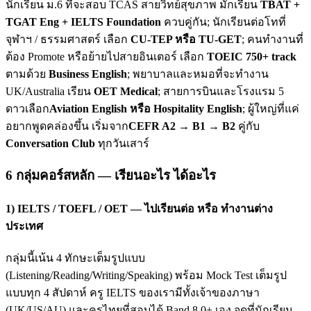
นักเรียน ม.6 ที่จะสอบ TCAS สายวิทย์สุขภาพ มักเรียน
TBAT +
TGAT Eng + IELTS Foundation
ควบคู่กัน; นักเรียนต่อโทที่
จุฬาฯ / ธรรมศาสตร์ เลือก
CU-TEP หรือ TU-GET
; คนทำงานที่
ต้อง Promote หรือย้ายไปสายอินเตอร์ เลือก
TOEIC 750+ track
ตามด้วย
Business English
; พยาบาลและหมอที่จะทำงาน
UK/Australia เรียน
OET Medical
; สายการบินและโรงแรม 5
ดาวเลือก
Aviation English หรือ Hospitality English
; ผู้ใหญ่ที่แค่
อยากพูดคล่องขึ้น เริ่มจาก
CEFR A2 → B1 → B2
คู่กับ
Conversation Club
ทุกวันเสาร์
6 กลุ่มคอร์สหลัก — เรียนอะไร ได้อะไร
1) IELTS / TOEFL / OET — ไปเรียนต่อ หรือ ทำงานต่าง
ประเทศ
กลุ่มนี้เน้น 4 ทักษะเต็มรูปแบบ
(Listening/Reading/Writing/Speaking) พร้อม Mock Test เต็มรูป
แบบทุก 4 สัปดาห์ ครู IELTS ของเรามีทั้งเจ้าของภาษา
(UK/US/AU) และครูไทยที่สอบได้ Band 8.0+ เอง จุดที่นักเรียน