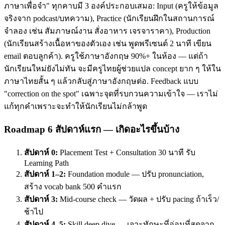
ภาษาเพื่อจำ" ทุกคาบมี 3 องค์ประกอบเสมอ: Input (ครูให้ข้อมูล
จริงจาก podcast/บทความ), Practice (นักเรียนฝึกในสถานการณ์
จำลอง เช่น สัมภาษณ์งาน สั่งอาหาร เจรจาราคา), Production
(นักเรียนสร้างเนื้อหาของตัวเอง เช่น พูดพรีเซนต์ 2 นาที เขียน
email ตอบลูกค้า). ครูใช้ภาษาอังกฤษ 90%+ ในห้อง — แต่ถ้า
นักเรียนใหม่ยังไม่ทัน จะมีครูไทยผู้ช่วยแปล concept ยาก ๆ ให้ใน
ภาษาไทยสั้น ๆ แล้วกลับสู่ภาษาอังกฤษต่อ. Feedback แบบ
"correction on the spot" เฉพาะจุดที่รบกวนความเข้าใจ — เราไม่
แก้ทุกคำเพราะจะทำให้นักเรียนไม่กล้าพูด
Roadmap 6 สัปดาห์แรก — เกิดอะไรขึ้นบ้าง
สัปดาห์ 0:
Placement Test + Consultation 30 นาที รับ
Learning Path
สัปดาห์ 1–2:
Foundation module — ปรับ pronunciation,
สร้าง vocab bank 500 คำแรก
สัปดาห์ 3:
Mid-course check — วัดผล + ปรับ pacing ถ้าเร็ว/
ช้าไป
สัปดาห์ 4–5:
Skill deep dive — เจาะทักษะที่อ่อนที่สุดจาก