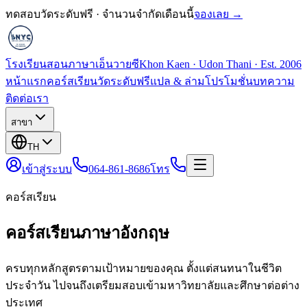
ทดสอบวัดระดับฟรี · จำนวนจำกัดเดือนนี้
จองเลย →
โรงเรียนสอนภาษาเอ็นวายซี
Khon Kaen · Udon Thani · Est. 2006
หน้าแรก
คอร์สเรียน
วัดระดับฟรี
แปล & ล่าม
โปรโมชั่น
บทความ
ติดต่อเรา
สาขา
TH
เข้าสู่ระบบ
064-861-8686
โทร
คอร์สเรียน
คอร์สเรียนภาษาอังกฤษ
ครบทุกหลักสูตรตามเป้าหมายของคุณ ตั้งแต่สนทนาในชีวิต
ประจำวัน ไปจนถึงเตรียมสอบเข้ามหาวิทยาลัยและศึกษาต่อต่าง
ประเทศ