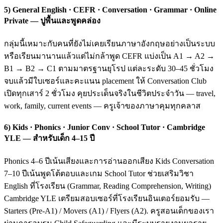
5) General English · CEFR · Conversation · Grammar · Online
Private — ปูพื้นและพูดคล่อง
กลุ่มนี้เหมาะกับคนที่ยังไม่เคยเรียนภาษาอังกฤษอย่างเป็นระบบ
หรือเรียนมานานแล้วแต่ไม่กล้าพูด CEFR แบ่งเป็น A1 → A2 →
B1 → B2 → C1 ตามมาตรฐานยุโรป แต่ละระดับ 30–45 ชั่วโมง
จบแล้วมีใบเซอร์และคะแนน placement ให้ Conversation Club
เปิดทุกเสาร์ 2 ชั่วโมง คุยประเด็นจริงในชีวิตประจำวัน — travel,
work, family, current events — ครูเจ้าของภาษาคุมทุกคลาส
6) Kids · Phonics · Junior Conv · School Tutor · Cambridge
YLE — สำหรับเด็ก 4–15 ปี
Phonics 4–6 ปีเน้นเสียงและการอ่านออกเสียง Kids Conversation
7–10 ปีเน้นพูดโต้ตอบและเกม School Tutor ช่วยเสริมวิชา
English ที่โรงเรียน (Grammar, Reading Comprehension, Writing)
Cambridge YLE เตรียมสอบเซอร์ที่โรงเรียนอินเตอร์ยอมรับ —
Starters (Pre-A1) / Movers (A1) / Flyers (A2). ครูสอนเด็กของเรา