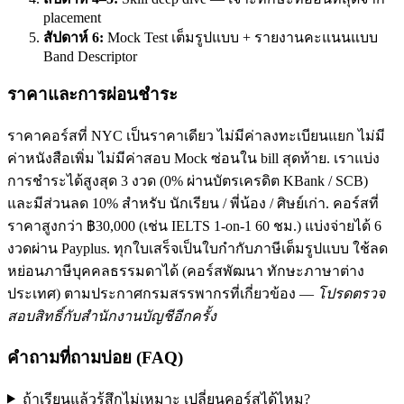
placement
สัปดาห์ 6:
Mock Test เต็มรูปแบบ + รายงานคะแนนแบบ
Band Descriptor
ราคาและการผ่อนชำระ
ราคาคอร์สที่ NYC เป็นราคาเดียว ไม่มีค่าลงทะเบียนแยก ไม่มี
ค่าหนังสือเพิ่ม ไม่มีค่าสอบ Mock ซ่อนใน bill สุดท้าย. เราแบ่ง
การชำระได้สูงสุด 3 งวด (0% ผ่านบัตรเครดิต KBank / SCB)
และมีส่วนลด 10% สำหรับ นักเรียน / พี่น้อง / ศิษย์เก่า. คอร์สที่
ราคาสูงกว่า ฿30,000 (เช่น IELTS 1-on-1 60 ชม.) แบ่งจ่ายได้ 6
งวดผ่าน Payplus. ทุกใบเสร็จเป็นใบกำกับภาษีเต็มรูปแบบ ใช้ลด
หย่อนภาษีบุคคลธรรมดาได้ (คอร์สพัฒนา ทักษะภาษาต่าง
ประเทศ) ตามประกาศกรมสรรพากรที่เกี่ยวข้อง —
โปรดตรวจ
สอบสิทธิ์กับสำนักงานบัญชีอีกครั้ง
คำถามที่ถามบ่อย (FAQ)
ถ้าเรียนแล้วรู้สึกไม่เหมาะ เปลี่ยนคอร์สได้ไหม?