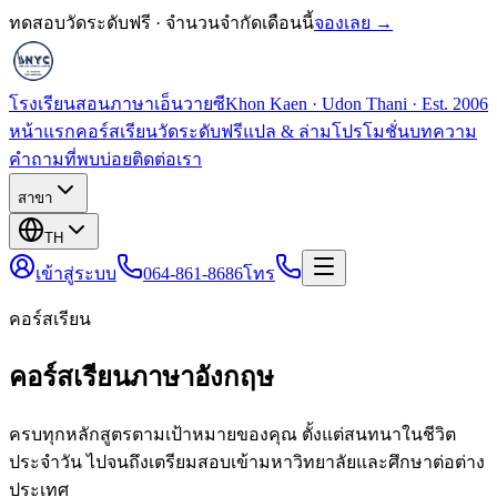
ทดสอบวัดระดับฟรี · จำนวนจำกัดเดือนนี้
จองเลย →
โรงเรียนสอนภาษาเอ็นวายซี
Khon Kaen · Udon Thani · Est. 2006
หน้าแรก
คอร์สเรียน
วัดระดับฟรี
แปล & ล่าม
โปรโมชั่น
บทความ
คำถามที่พบบ่อย
ติดต่อเรา
สาขา
TH
เข้าสู่ระบบ
064-861-8686
โทร
คอร์สเรียน
คอร์สเรียนภาษาอังกฤษ
ครบทุกหลักสูตรตามเป้าหมายของคุณ ตั้งแต่สนทนาในชีวิต
ประจำวัน ไปจนถึงเตรียมสอบเข้ามหาวิทยาลัยและศึกษาต่อต่าง
ประเทศ