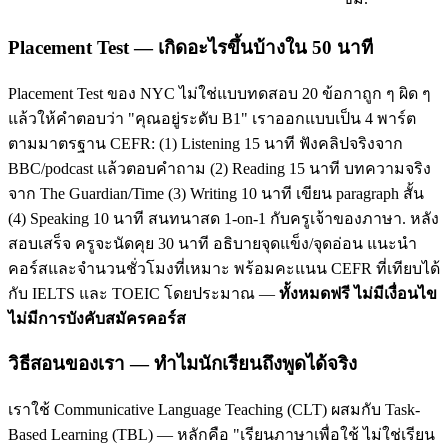
Placement Test — เกิดอะไรขึ้นบ้างใน 50 นาที
Placement Test ของ NYC ไม่ใช่แบบทดสอบ 20 ข้อกาถูก ๆ ผิด ๆ
แล้วให้คำตอบว่า "คุณอยู่ระดับ B1" เราออกแบบเป็น 4 พาร์ต
ตามมาตรฐาน CEFR: (1) Listening 15 นาที ฟังคลิปจริงจาก
BBC/podcast แล้วตอบคำถาม (2) Reading 15 นาที บทความจริง
จาก The Guardian/Time (3) Writing 10 นาที เขียน paragraph สั้น
(4) Speaking 10 นาที สนทนาสด 1-on-1 กับครูเจ้าของภาษา. หลัง
สอบเสร็จ ครูจะนัดคุย 30 นาที อธิบายจุดแข็ง/จุดอ่อน แนะนำ
คอร์สและจำนวนชั่วโมงที่เหมาะ พร้อมคะแนน CEFR ที่เทียบได้
กับ IELTS และ TOEIC โดยประมาณ —
ทั้งหมดฟรี ไม่มีเงื่อนไข
ไม่มีการบังคับสมัครคอร์ส
วิธีสอนของเรา — ทำไมนักเรียนถึงพูดได้จริง
เราใช้ Communicative Language Teaching (CLT) ผสมกับ Task-
Based Learning (TBL) — หลักคือ "เรียนภาษาเพื่อใช้ ไม่ใช่เรียน