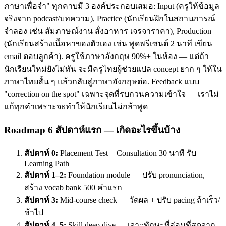
ภาษาเพื่อจำ" ทุกคาบมี 3 องค์ประกอบเสมอ: Input (ครูให้ข้อมูล
จริงจาก podcast/บทความ), Practice (นักเรียนฝึกในสถานการณ์
จำลอง เช่น สัมภาษณ์งาน สั่งอาหาร เจรจาราคา), Production
(นักเรียนสร้างเนื้อหาของตัวเอง เช่น พูดพรีเซนต์ 2 นาที เขียน
email ตอบลูกค้า). ครูใช้ภาษาอังกฤษ 90%+ ในห้อง — แต่ถ้า
นักเรียนใหม่ยังไม่ทัน จะมีครูไทยผู้ช่วยแปล concept ยาก ๆ ให้ใน
ภาษาไทยสั้น ๆ แล้วกลับสู่ภาษาอังกฤษต่อ. Feedback แบบ
"correction on the spot" เฉพาะจุดที่รบกวนความเข้าใจ — เราไม่
แก้ทุกคำเพราะจะทำให้นักเรียนไม่กล้าพูด
Roadmap 6 สัปดาห์แรก — เกิดอะไรขึ้นบ้าง
สัปดาห์ 0:
Placement Test + Consultation 30 นาที รับ
Learning Path
สัปดาห์ 1–2:
Foundation module — ปรับ pronunciation,
สร้าง vocab bank 500 คำแรก
สัปดาห์ 3:
Mid-course check — วัดผล + ปรับ pacing ถ้าเร็ว/
ช้าไป
สัปดาห์ 4–5:
Skill deep dive — เจาะทักษะที่อ่อนที่สุดจาก