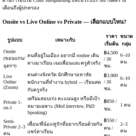
ผ่านการอบรม Child Safeguarding และมีระบบรายงานผลราย
เดือนถึงผู้ปกครอง
Onsite vs Live Online vs Private — เลือกแบบไหน?
ราคา
ขนาด
รูปแบบ
เหมาะกับ
เริ่มต้น
กลุ่ม
Onsite
฿4,500
6–10
คนที่อยู่ในเมือง อยากมี routine เดิน
(ขอนแก่น/
/ 30
คน
ทางมาเรียน เจอเพื่อนและครูตัวจริง
อุดรฯ)
ชม.
คนต่างจังหวัด นักศึกษามหาลัย
฿3,900
Live
6–10
Online
/ 30
พนักงานที่ทำงาน hybrid — เรียนสด
คน
(Zoom)
ชม.
กับครูจริง
เตรียมสอบเร่ง คะแนนสูง หรือมีเป้า
฿850 /
Private 1-
1 คน
หมายเฉพาะ (Med interview, PhD
on-1
ชม.
Speaking)
฿550 /
Semi-
เพื่อน/พี่น้อง/คู่รักที่อยากเรียนด้วยกัน
2–3
Private 2–3
คน /
คน
แชร์ค่าเรียน
คน
ชม.