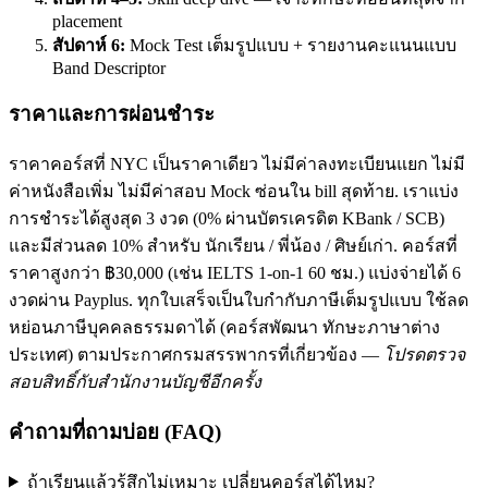
placement
สัปดาห์ 6:
Mock Test เต็มรูปแบบ + รายงานคะแนนแบบ
Band Descriptor
ราคาและการผ่อนชำระ
ราคาคอร์สที่ NYC เป็นราคาเดียว ไม่มีค่าลงทะเบียนแยก ไม่มี
ค่าหนังสือเพิ่ม ไม่มีค่าสอบ Mock ซ่อนใน bill สุดท้าย. เราแบ่ง
การชำระได้สูงสุด 3 งวด (0% ผ่านบัตรเครดิต KBank / SCB)
และมีส่วนลด 10% สำหรับ นักเรียน / พี่น้อง / ศิษย์เก่า. คอร์สที่
ราคาสูงกว่า ฿30,000 (เช่น IELTS 1-on-1 60 ชม.) แบ่งจ่ายได้ 6
งวดผ่าน Payplus. ทุกใบเสร็จเป็นใบกำกับภาษีเต็มรูปแบบ ใช้ลด
หย่อนภาษีบุคคลธรรมดาได้ (คอร์สพัฒนา ทักษะภาษาต่าง
ประเทศ) ตามประกาศกรมสรรพากรที่เกี่ยวข้อง —
โปรดตรวจ
สอบสิทธิ์กับสำนักงานบัญชีอีกครั้ง
คำถามที่ถามบ่อย (FAQ)
ถ้าเรียนแล้วรู้สึกไม่เหมาะ เปลี่ยนคอร์สได้ไหม?