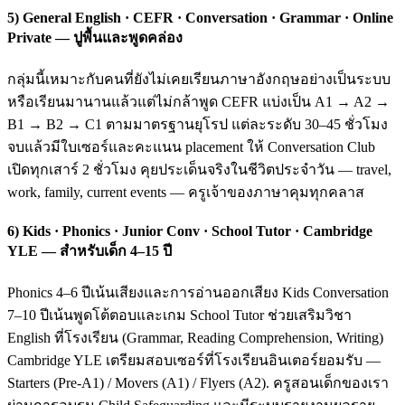
5) General English · CEFR · Conversation · Grammar · Online
Private — ปูพื้นและพูดคล่อง
กลุ่มนี้เหมาะกับคนที่ยังไม่เคยเรียนภาษาอังกฤษอย่างเป็นระบบ
หรือเรียนมานานแล้วแต่ไม่กล้าพูด CEFR แบ่งเป็น A1 → A2 →
B1 → B2 → C1 ตามมาตรฐานยุโรป แต่ละระดับ 30–45 ชั่วโมง
จบแล้วมีใบเซอร์และคะแนน placement ให้ Conversation Club
เปิดทุกเสาร์ 2 ชั่วโมง คุยประเด็นจริงในชีวิตประจำวัน — travel,
work, family, current events — ครูเจ้าของภาษาคุมทุกคลาส
6) Kids · Phonics · Junior Conv · School Tutor · Cambridge
YLE — สำหรับเด็ก 4–15 ปี
Phonics 4–6 ปีเน้นเสียงและการอ่านออกเสียง Kids Conversation
7–10 ปีเน้นพูดโต้ตอบและเกม School Tutor ช่วยเสริมวิชา
English ที่โรงเรียน (Grammar, Reading Comprehension, Writing)
Cambridge YLE เตรียมสอบเซอร์ที่โรงเรียนอินเตอร์ยอมรับ —
Starters (Pre-A1) / Movers (A1) / Flyers (A2). ครูสอนเด็กของเรา