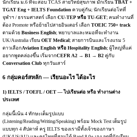
นักเรียน ม.6 ที่จะสอบ TCAS สายวิทย์สุขภาพ มักเรียน
TBAT +
TGAT Eng + IELTS Foundation
ควบคู่กัน; นักเรียนต่อโทที่
จุฬาฯ / ธรรมศาสตร์ เลือก
CU-TEP หรือ TU-GET
; คนทำงานที่
ต้อง Promote หรือย้ายไปสายอินเตอร์ เลือก
TOEIC 750+ track
ตามด้วย
Business English
; พยาบาลและหมอที่จะทำงาน
UK/Australia เรียน
OET Medical
; สายการบินและโรงแรม 5
ดาวเลือก
Aviation English หรือ Hospitality English
; ผู้ใหญ่ที่แค่
อยากพูดคล่องขึ้น เริ่มจาก
CEFR A2 → B1 → B2
คู่กับ
Conversation Club
ทุกวันเสาร์
6 กลุ่มคอร์สหลัก — เรียนอะไร ได้อะไร
1) IELTS / TOEFL / OET — ไปเรียนต่อ หรือ ทำงานต่าง
ประเทศ
กลุ่มนี้เน้น 4 ทักษะเต็มรูปแบบ
(Listening/Reading/Writing/Speaking) พร้อม Mock Test เต็มรูป
แบบทุก 4 สัปดาห์ ครู IELTS ของเรามีทั้งเจ้าของภาษา
(UK/US/AU) และครูไทยที่สอบได้ Band 8.0+ เอง จุดที่นักเรียน