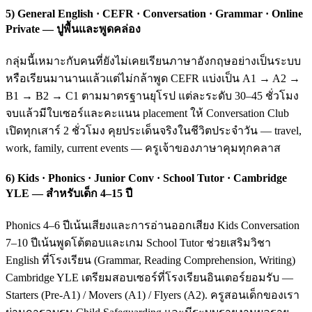
5) General English · CEFR · Conversation · Grammar · Online
Private — ปูพื้นและพูดคล่อง
กลุ่มนี้เหมาะกับคนที่ยังไม่เคยเรียนภาษาอังกฤษอย่างเป็นระบบ
หรือเรียนมานานแล้วแต่ไม่กล้าพูด CEFR แบ่งเป็น A1 → A2 →
B1 → B2 → C1 ตามมาตรฐานยุโรป แต่ละระดับ 30–45 ชั่วโมง
จบแล้วมีใบเซอร์และคะแนน placement ให้ Conversation Club
เปิดทุกเสาร์ 2 ชั่วโมง คุยประเด็นจริงในชีวิตประจำวัน — travel,
work, family, current events — ครูเจ้าของภาษาคุมทุกคลาส
6) Kids · Phonics · Junior Conv · School Tutor · Cambridge
YLE — สำหรับเด็ก 4–15 ปี
Phonics 4–6 ปีเน้นเสียงและการอ่านออกเสียง Kids Conversation
7–10 ปีเน้นพูดโต้ตอบและเกม School Tutor ช่วยเสริมวิชา
English ที่โรงเรียน (Grammar, Reading Comprehension, Writing)
Cambridge YLE เตรียมสอบเซอร์ที่โรงเรียนอินเตอร์ยอมรับ —
Starters (Pre-A1) / Movers (A1) / Flyers (A2). ครูสอนเด็กของเรา