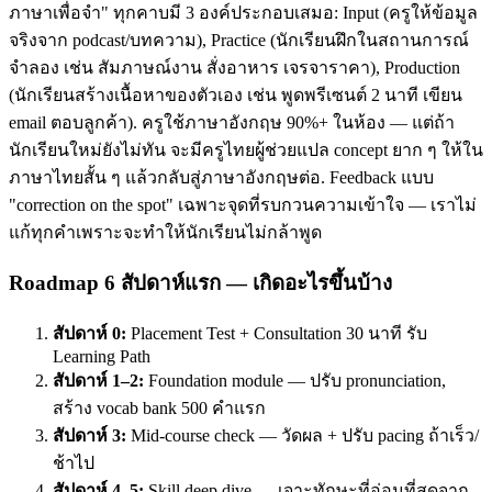
ภาษาเพื่อจำ" ทุกคาบมี 3 องค์ประกอบเสมอ: Input (ครูให้ข้อมูล
จริงจาก podcast/บทความ), Practice (นักเรียนฝึกในสถานการณ์
จำลอง เช่น สัมภาษณ์งาน สั่งอาหาร เจรจาราคา), Production
(นักเรียนสร้างเนื้อหาของตัวเอง เช่น พูดพรีเซนต์ 2 นาที เขียน
email ตอบลูกค้า). ครูใช้ภาษาอังกฤษ 90%+ ในห้อง — แต่ถ้า
นักเรียนใหม่ยังไม่ทัน จะมีครูไทยผู้ช่วยแปล concept ยาก ๆ ให้ใน
ภาษาไทยสั้น ๆ แล้วกลับสู่ภาษาอังกฤษต่อ. Feedback แบบ
"correction on the spot" เฉพาะจุดที่รบกวนความเข้าใจ — เราไม่
แก้ทุกคำเพราะจะทำให้นักเรียนไม่กล้าพูด
Roadmap 6 สัปดาห์แรก — เกิดอะไรขึ้นบ้าง
สัปดาห์ 0:
Placement Test + Consultation 30 นาที รับ
Learning Path
สัปดาห์ 1–2:
Foundation module — ปรับ pronunciation,
สร้าง vocab bank 500 คำแรก
สัปดาห์ 3:
Mid-course check — วัดผล + ปรับ pacing ถ้าเร็ว/
ช้าไป
สัปดาห์ 4–5:
Skill deep dive — เจาะทักษะที่อ่อนที่สุดจาก