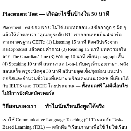
Placement Test — เกิดอะไรขึ้นบ้างใน 50 นาที
Placement Test ของ NYC ไม่ใช่แบบทดสอบ 20 ข้อกาถูก ๆ ผิด ๆ
แล้วให้คำตอบว่า "คุณอยู่ระดับ B1" เราออกแบบเป็น 4 พาร์ต
ตามมาตรฐาน CEFR: (1) Listening 15 นาที ฟังคลิปจริงจาก
BBC/podcast แล้วตอบคำถาม (2) Reading 15 นาที บทความจริง
จาก The Guardian/Time (3) Writing 10 นาที เขียน paragraph สั้น
(4) Speaking 10 นาที สนทนาสด 1-on-1 กับครูเจ้าของภาษา. หลัง
สอบเสร็จ ครูจะนัดคุย 30 นาที อธิบายจุดแข็ง/จุดอ่อน แนะนำ
คอร์สและจำนวนชั่วโมงที่เหมาะ พร้อมคะแนน CEFR ที่เทียบได้
กับ IELTS และ TOEIC โดยประมาณ —
ทั้งหมดฟรี ไม่มีเงื่อนไข
ไม่มีการบังคับสมัครคอร์ส
วิธีสอนของเรา — ทำไมนักเรียนถึงพูดได้จริง
เราใช้ Communicative Language Teaching (CLT) ผสมกับ Task-
Based Learning (TBL) — หลักคือ "เรียนภาษาเพื่อใช้ ไม่ใช่เรียน