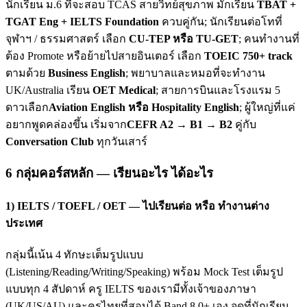
นักเรียน ม.6 ที่จะสอบ TCAS สายวิทย์สุขภาพ มักเรียน
TBAT +
TGAT Eng + IELTS Foundation
ควบคู่กัน; นักเรียนต่อโทที่
จุฬาฯ / ธรรมศาสตร์ เลือก
CU-TEP หรือ TU-GET
; คนทำงานที่
ต้อง Promote หรือย้ายไปสายอินเตอร์ เลือก
TOEIC 750+ track
ตามด้วย
Business English
; พยาบาลและหมอที่จะทำงาน
UK/Australia เรียน
OET Medical
; สายการบินและโรงแรม 5
ดาวเลือก
Aviation English หรือ Hospitality English
; ผู้ใหญ่ที่แค่
อยากพูดคล่องขึ้น เริ่มจาก
CEFR A2 → B1 → B2
คู่กับ
Conversation Club
ทุกวันเสาร์
6 กลุ่มคอร์สหลัก — เรียนอะไร ได้อะไร
1) IELTS / TOEFL / OET — ไปเรียนต่อ หรือ ทำงานต่าง
ประเทศ
กลุ่มนี้เน้น 4 ทักษะเต็มรูปแบบ
(Listening/Reading/Writing/Speaking) พร้อม Mock Test เต็มรูป
แบบทุก 4 สัปดาห์ ครู IELTS ของเรามีทั้งเจ้าของภาษา
(UK/US/AU) และครูไทยที่สอบได้ Band 8.0+ เอง จุดที่นักเรียน