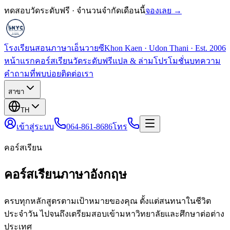
ทดสอบวัดระดับฟรี · จำนวนจำกัดเดือนนี้
จองเลย →
โรงเรียนสอนภาษาเอ็นวายซี
Khon Kaen · Udon Thani · Est. 2006
หน้าแรก
คอร์สเรียน
วัดระดับฟรี
แปล & ล่าม
โปรโมชั่น
บทความ
คำถามที่พบบ่อย
ติดต่อเรา
สาขา
TH
เข้าสู่ระบบ
064-861-8686
โทร
คอร์สเรียน
คอร์สเรียนภาษาอังกฤษ
ครบทุกหลักสูตรตามเป้าหมายของคุณ ตั้งแต่สนทนาในชีวิต
ประจำวัน ไปจนถึงเตรียมสอบเข้ามหาวิทยาลัยและศึกษาต่อต่าง
ประเทศ