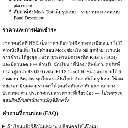
placement
สัปดาห์ 6:
Mock Test เต็มรูปแบบ + รายงานคะแนนแบบ
Band Descriptor
ราคาและการผ่อนชำระ
ราคาคอร์สที่ NYC เป็นราคาเดียว ไม่มีค่าลงทะเบียนแยก ไม่มี
ค่าหนังสือเพิ่ม ไม่มีค่าสอบ Mock ซ่อนใน bill สุดท้าย. เราแบ่ง
การชำระได้สูงสุด 3 งวด (0% ผ่านบัตรเครดิต KBank / SCB)
และมีส่วนลด 10% สำหรับ นักเรียน / พี่น้อง / ศิษย์เก่า. คอร์สที่
ราคาสูงกว่า ฿30,000 (เช่น IELTS 1-on-1 60 ชม.) แบ่งจ่ายได้ 6
งวดผ่าน Payplus. ทุกใบเสร็จเป็นใบกำกับภาษีเต็มรูปแบบ ใช้ลด
หย่อนภาษีบุคคลธรรมดาได้ (คอร์สพัฒนา ทักษะภาษาต่าง
ประเทศ) ตามประกาศกรมสรรพากรที่เกี่ยวข้อง —
โปรดตรวจ
สอบสิทธิ์กับสำนักงานบัญชีอีกครั้ง
คำถามที่ถามบ่อย (FAQ)
ถ้าเรียนแล้วรู้สึกไม่เหมาะ เปลี่ยนคอร์สได้ไหม?