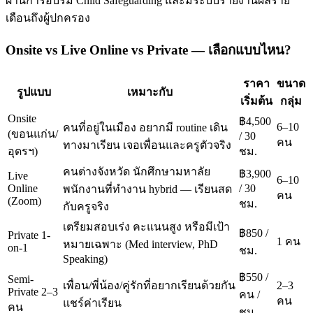
ผ่านการอบรม Child Safeguarding และมีระบบรายงานผลราย
เดือนถึงผู้ปกครอง
Onsite vs Live Online vs Private — เลือกแบบไหน?
ราคา
ขนาด
รูปแบบ
เหมาะกับ
เริ่มต้น
กลุ่ม
Onsite
฿4,500
6–10
คนที่อยู่ในเมือง อยากมี routine เดิน
(ขอนแก่น/
/ 30
คน
ทางมาเรียน เจอเพื่อนและครูตัวจริง
อุดรฯ)
ชม.
คนต่างจังหวัด นักศึกษามหาลัย
฿3,900
Live
6–10
Online
/ 30
พนักงานที่ทำงาน hybrid — เรียนสด
คน
(Zoom)
ชม.
กับครูจริง
เตรียมสอบเร่ง คะแนนสูง หรือมีเป้า
฿850 /
Private 1-
1 คน
หมายเฉพาะ (Med interview, PhD
on-1
ชม.
Speaking)
฿550 /
Semi-
เพื่อน/พี่น้อง/คู่รักที่อยากเรียนด้วยกัน
2–3
Private 2–3
คน /
คน
แชร์ค่าเรียน
คน
ชม.