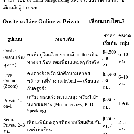
ผ่านการอบรม Child Safeguarding และมีระบบรายงานผลราย
เดือนถึงผู้ปกครอง
Onsite vs Live Online vs Private — เลือกแบบไหน?
ราคา
ขนาด
รูปแบบ
เหมาะกับ
เริ่มต้น
กลุ่ม
Onsite
฿4,500
6–10
คนที่อยู่ในเมือง อยากมี routine เดิน
(ขอนแก่น/
/ 30
คน
ทางมาเรียน เจอเพื่อนและครูตัวจริง
อุดรฯ)
ชม.
คนต่างจังหวัด นักศึกษามหาลัย
฿3,900
Live
6–10
Online
/ 30
พนักงานที่ทำงาน hybrid — เรียนสด
คน
(Zoom)
ชม.
กับครูจริง
เตรียมสอบเร่ง คะแนนสูง หรือมีเป้า
฿850 /
Private 1-
1 คน
หมายเฉพาะ (Med interview, PhD
on-1
ชม.
Speaking)
฿550 /
Semi-
เพื่อน/พี่น้อง/คู่รักที่อยากเรียนด้วยกัน
2–3
Private 2–3
คน /
คน
แชร์ค่าเรียน
คน
ชม.