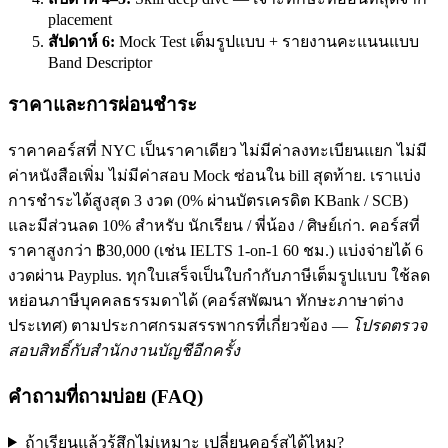
placement
สัปดาห์ 6:
Mock Test เต็มรูปแบบ + รายงานคะแนนแบบ
Band Descriptor
ราคาและการผ่อนชำระ
ราคาคอร์สที่ NYC เป็นราคาเดียว ไม่มีค่าลงทะเบียนแยก ไม่มี
ค่าหนังสือเพิ่ม ไม่มีค่าสอบ Mock ซ่อนใน bill สุดท้าย. เราแบ่ง
การชำระได้สูงสุด 3 งวด (0% ผ่านบัตรเครดิต KBank / SCB)
และมีส่วนลด 10% สำหรับ นักเรียน / พี่น้อง / ศิษย์เก่า. คอร์สที่
ราคาสูงกว่า ฿30,000 (เช่น IELTS 1-on-1 60 ชม.) แบ่งจ่ายได้ 6
งวดผ่าน Payplus. ทุกใบเสร็จเป็นใบกำกับภาษีเต็มรูปแบบ ใช้ลด
หย่อนภาษีบุคคลธรรมดาได้ (คอร์สพัฒนา ทักษะภาษาต่าง
ประเทศ) ตามประกาศกรมสรรพากรที่เกี่ยวข้อง —
โปรดตรวจ
สอบสิทธิ์กับสำนักงานบัญชีอีกครั้ง
คำถามที่ถามบ่อย (FAQ)
ถ้าเรียนแล้วรู้สึกไม่เหมาะ เปลี่ยนคอร์สได้ไหม?