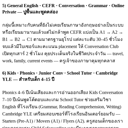
5) General English · CEFR · Conversation · Grammar · Online
Private — ปูพื้นและพูดคล่อง
กลุ่มนี้เหมาะกับคนที่ยังไม่เคยเรียนภาษาอังกฤษอย่างเป็นระบบ
หรือเรียนมานานแล้วแต่ไม่กล้าพูด CEFR แบ่งเป็น A1 → A2 →
B1 → B2 → C1 ตามมาตรฐานยุโรป แต่ละระดับ 30–45 ชั่วโมง
จบแล้วมีใบเซอร์และคะแนน placement ให้ Conversation Club
เปิดทุกเสาร์ 2 ชั่วโมง คุยประเด็นจริงในชีวิตประจำวัน — travel,
work, family, current events — ครูเจ้าของภาษาคุมทุกคลาส
6) Kids · Phonics · Junior Conv · School Tutor · Cambridge
YLE — สำหรับเด็ก 4–15 ปี
Phonics 4–6 ปีเน้นเสียงและการอ่านออกเสียง Kids Conversation
7–10 ปีเน้นพูดโต้ตอบและเกม School Tutor ช่วยเสริมวิชา
English ที่โรงเรียน (Grammar, Reading Comprehension, Writing)
Cambridge YLE เตรียมสอบเซอร์ที่โรงเรียนอินเตอร์ยอมรับ —
Starters (Pre-A1) / Movers (A1) / Flyers (A2). ครูสอนเด็กของเรา