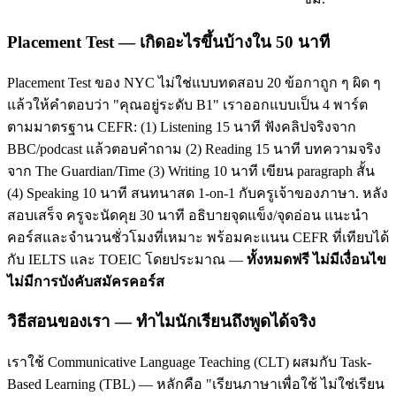
Placement Test — เกิดอะไรขึ้นบ้างใน 50 นาที
Placement Test ของ NYC ไม่ใช่แบบทดสอบ 20 ข้อกาถูก ๆ ผิด ๆ
แล้วให้คำตอบว่า "คุณอยู่ระดับ B1" เราออกแบบเป็น 4 พาร์ต
ตามมาตรฐาน CEFR: (1) Listening 15 นาที ฟังคลิปจริงจาก
BBC/podcast แล้วตอบคำถาม (2) Reading 15 นาที บทความจริง
จาก The Guardian/Time (3) Writing 10 นาที เขียน paragraph สั้น
(4) Speaking 10 นาที สนทนาสด 1-on-1 กับครูเจ้าของภาษา. หลัง
สอบเสร็จ ครูจะนัดคุย 30 นาที อธิบายจุดแข็ง/จุดอ่อน แนะนำ
คอร์สและจำนวนชั่วโมงที่เหมาะ พร้อมคะแนน CEFR ที่เทียบได้
กับ IELTS และ TOEIC โดยประมาณ —
ทั้งหมดฟรี ไม่มีเงื่อนไข
ไม่มีการบังคับสมัครคอร์ส
วิธีสอนของเรา — ทำไมนักเรียนถึงพูดได้จริง
เราใช้ Communicative Language Teaching (CLT) ผสมกับ Task-
Based Learning (TBL) — หลักคือ "เรียนภาษาเพื่อใช้ ไม่ใช่เรียน