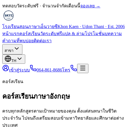
ทดสอบวัดระดับฟรี · จำนวนจำกัดเดือนนี้
จองเลย →
โรงเรียนสอนภาษาเอ็นวายซี
Khon Kaen · Udon Thani · Est. 2006
หน้าแรก
คอร์สเรียน
วัดระดับฟรี
แปล & ล่าม
โปรโมชั่น
บทความ
คำถามที่พบบ่อย
ติดต่อเรา
สาขา
TH
เข้าสู่ระบบ
064-861-8686
โทร
คอร์สเรียน
คอร์สเรียนภาษาอังกฤษ
ครบทุกหลักสูตรตามเป้าหมายของคุณ ตั้งแต่สนทนาในชีวิต
ประจำวัน ไปจนถึงเตรียมสอบเข้ามหาวิทยาลัยและศึกษาต่อต่าง
ประเทศ