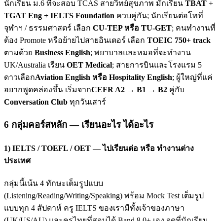
นักเรียน ม.6 ที่จะสอบ TCAS สายวิทย์สุขภาพ มักเรียน
TBAT +
TGAT Eng + IELTS Foundation
ควบคู่กัน; นักเรียนต่อโทที่
จุฬาฯ / ธรรมศาสตร์ เลือก
CU-TEP หรือ TU-GET
; คนทำงานที่
ต้อง Promote หรือย้ายไปสายอินเตอร์ เลือก
TOEIC 750+ track
ตามด้วย
Business English
; พยาบาลและหมอที่จะทำงาน
UK/Australia เรียน
OET Medical
; สายการบินและโรงแรม 5
ดาวเลือก
Aviation English หรือ Hospitality English
; ผู้ใหญ่ที่แค่
อยากพูดคล่องขึ้น เริ่มจาก
CEFR A2 → B1 → B2
คู่กับ
Conversation Club
ทุกวันเสาร์
6 กลุ่มคอร์สหลัก — เรียนอะไร ได้อะไร
1) IELTS / TOEFL / OET — ไปเรียนต่อ หรือ ทำงานต่าง
ประเทศ
กลุ่มนี้เน้น 4 ทักษะเต็มรูปแบบ
(Listening/Reading/Writing/Speaking) พร้อม Mock Test เต็มรูป
แบบทุก 4 สัปดาห์ ครู IELTS ของเรามีทั้งเจ้าของภาษา
(UK/US/AU) และครูไทยที่สอบได้ Band 8.0+ เอง จุดที่นักเรียน