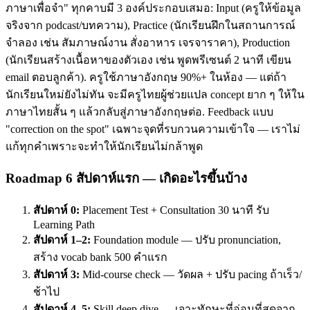
ภาษาเพื่อจำ" ทุกคาบมี 3 องค์ประกอบเสมอ: Input (ครูให้ข้อมูล
จริงจาก podcast/บทความ), Practice (นักเรียนฝึกในสถานการณ์
จำลอง เช่น สัมภาษณ์งาน สั่งอาหาร เจรจาราคา), Production
(นักเรียนสร้างเนื้อหาของตัวเอง เช่น พูดพรีเซนต์ 2 นาที เขียน
email ตอบลูกค้า). ครูใช้ภาษาอังกฤษ 90%+ ในห้อง — แต่ถ้า
นักเรียนใหม่ยังไม่ทัน จะมีครูไทยผู้ช่วยแปล concept ยาก ๆ ให้ใน
ภาษาไทยสั้น ๆ แล้วกลับสู่ภาษาอังกฤษต่อ. Feedback แบบ
"correction on the spot" เฉพาะจุดที่รบกวนความเข้าใจ — เราไม่
แก้ทุกคำเพราะจะทำให้นักเรียนไม่กล้าพูด
Roadmap 6 สัปดาห์แรก — เกิดอะไรขึ้นบ้าง
สัปดาห์ 0:
Placement Test + Consultation 30 นาที รับ
Learning Path
สัปดาห์ 1–2:
Foundation module — ปรับ pronunciation,
สร้าง vocab bank 500 คำแรก
สัปดาห์ 3:
Mid-course check — วัดผล + ปรับ pacing ถ้าเร็ว/
ช้าไป
สัปดาห์ 4–5:
Skill deep dive — เจาะทักษะที่อ่อนที่สุดจาก