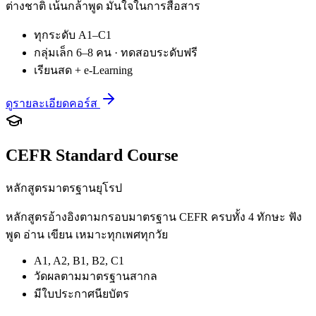
ต่างชาติ เน้นกล้าพูด มั่นใจในการสื่อสาร
ทุกระดับ A1–C1
กลุ่มเล็ก 6–8 คน · ทดสอบระดับฟรี
เรียนสด + e-Learning
ดูรายละเอียดคอร์ส
CEFR Standard Course
หลักสูตรมาตรฐานยุโรป
หลักสูตรอ้างอิงตามกรอบมาตรฐาน CEFR ครบทั้ง 4 ทักษะ ฟัง
พูด อ่าน เขียน เหมาะทุกเพศทุกวัย
A1, A2, B1, B2, C1
วัดผลตามมาตรฐานสากล
มีใบประกาศนียบัตร