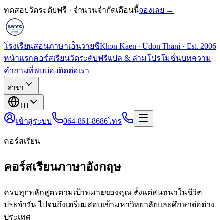
ทดสอบวัดระดับฟรี · จำนวนจำกัดเดือนนี้
จองเลย →
โรงเรียนสอนภาษาเอ็นวายซี
Khon Kaen · Udon Thani · Est. 2006
หน้าแรก
คอร์สเรียน
วัดระดับฟรี
แปล & ล่าม
โปรโมชั่น
บทความ
คำถามที่พบบ่อย
ติดต่อเรา
สาขา
TH
เข้าสู่ระบบ
064-861-8686
โทร
คอร์สเรียน
คอร์สเรียนภาษาอังกฤษ
ครบทุกหลักสูตรตามเป้าหมายของคุณ ตั้งแต่สนทนาในชีวิต
ประจำวัน ไปจนถึงเตรียมสอบเข้ามหาวิทยาลัยและศึกษาต่อต่าง
ประเทศ