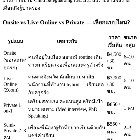
ผ่านการอบรม Child Safeguarding และมีระบบรายงานผลราย
เดือนถึงผู้ปกครอง
Onsite vs Live Online vs Private — เลือกแบบไหน?
ราคา
ขนาด
รูปแบบ
เหมาะกับ
เริ่มต้น
กลุ่ม
Onsite
฿4,500
6–10
คนที่อยู่ในเมือง อยากมี routine เดิน
(ขอนแก่น/
/ 30
คน
ทางมาเรียน เจอเพื่อนและครูตัวจริง
อุดรฯ)
ชม.
คนต่างจังหวัด นักศึกษามหาลัย
฿3,900
Live
6–10
Online
/ 30
พนักงานที่ทำงาน hybrid — เรียนสด
คน
(Zoom)
ชม.
กับครูจริง
เตรียมสอบเร่ง คะแนนสูง หรือมีเป้า
฿850 /
Private 1-
1 คน
หมายเฉพาะ (Med interview, PhD
on-1
ชม.
Speaking)
฿550 /
Semi-
เพื่อน/พี่น้อง/คู่รักที่อยากเรียนด้วยกัน
2–3
Private 2–3
คน /
คน
แชร์ค่าเรียน
คน
ชม.