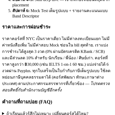
placement
สัปดาห์ 6:
Mock Test เต็มรูปแบบ + รายงานคะแนนแบบ
Band Descriptor
ราคาและการผ่อนชำระ
ราคาคอร์สที่ NYC เป็นราคาเดียว ไม่มีค่าลงทะเบียนแยก ไม่มี
ค่าหนังสือเพิ่ม ไม่มีค่าสอบ Mock ซ่อนใน bill สุดท้าย. เราแบ่ง
การชำระได้สูงสุด 3 งวด (0% ผ่านบัตรเครดิต KBank / SCB)
และมีส่วนลด 10% สำหรับ นักเรียน / พี่น้อง / ศิษย์เก่า. คอร์สที่
ราคาสูงกว่า ฿30,000 (เช่น IELTS 1-on-1 60 ชม.) แบ่งจ่ายได้ 6
งวดผ่าน Payplus. ทุกใบเสร็จเป็นใบกำกับภาษีเต็มรูปแบบ ใช้ลด
หย่อนภาษีบุคคลธรรมดาได้ (คอร์สพัฒนา ทักษะภาษาต่าง
ประเทศ) ตามประกาศกรมสรรพากรที่เกี่ยวข้อง —
โปรดตรวจ
สอบสิทธิ์กับสำนักงานบัญชีอีกครั้ง
คำถามที่ถามบ่อย (FAQ)
ถ้าเรียนแล้วรู้สึกไม่เหมาะ เปลี่ยนคอร์สได้ไหม?