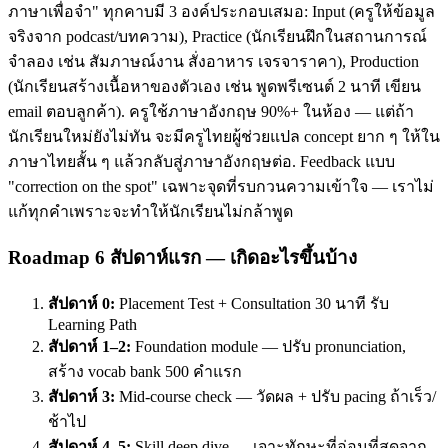
ภาษาเพื่อจำ" ทุกคาบมี 3 องค์ประกอบเสมอ: Input (ครูให้ข้อมูล
จริงจาก podcast/บทความ), Practice (นักเรียนฝึกในสถานการณ์
จำลอง เช่น สัมภาษณ์งาน สั่งอาหาร เจรจาราคา), Production
(นักเรียนสร้างเนื้อหาของตัวเอง เช่น พูดพรีเซนต์ 2 นาที เขียน
email ตอบลูกค้า). ครูใช้ภาษาอังกฤษ 90%+ ในห้อง — แต่ถ้า
นักเรียนใหม่ยังไม่ทัน จะมีครูไทยผู้ช่วยแปล concept ยาก ๆ ให้ใน
ภาษาไทยสั้น ๆ แล้วกลับสู่ภาษาอังกฤษต่อ. Feedback แบบ
"correction on the spot" เฉพาะจุดที่รบกวนความเข้าใจ — เราไม่
แก้ทุกคำเพราะจะทำให้นักเรียนไม่กล้าพูด
Roadmap 6 สัปดาห์แรก — เกิดอะไรขึ้นบ้าง
สัปดาห์ 0:
Placement Test + Consultation 30 นาที รับ
Learning Path
สัปดาห์ 1–2:
Foundation module — ปรับ pronunciation,
สร้าง vocab bank 500 คำแรก
สัปดาห์ 3:
Mid-course check — วัดผล + ปรับ pacing ถ้าเร็ว/
ช้าไป
สัปดาห์ 4–5:
Skill deep dive — เจาะทักษะที่อ่อนที่สุดจาก