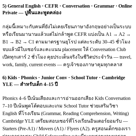
5) General English · CEFR · Conversation · Grammar · Online
Private — ปูพื้นและพูดคล่อง
กลุ่มนี้เหมาะกับคนที่ยังไม่เคยเรียนภาษาอังกฤษอย่างเป็นระบบ
หรือเรียนมานานแล้วแต่ไม่กล้าพูด CEFR แบ่งเป็น A1 → A2 →
B1 → B2 → C1 ตามมาตรฐานยุโรป แต่ละระดับ 30–45 ชั่วโมง
จบแล้วมีใบเซอร์และคะแนน placement ให้ Conversation Club
เปิดทุกเสาร์ 2 ชั่วโมง คุยประเด็นจริงในชีวิตประจำวัน — travel,
work, family, current events — ครูเจ้าของภาษาคุมทุกคลาส
6) Kids · Phonics · Junior Conv · School Tutor · Cambridge
YLE — สำหรับเด็ก 4–15 ปี
Phonics 4–6 ปีเน้นเสียงและการอ่านออกเสียง Kids Conversation
7–10 ปีเน้นพูดโต้ตอบและเกม School Tutor ช่วยเสริมวิชา
English ที่โรงเรียน (Grammar, Reading Comprehension, Writing)
Cambridge YLE เตรียมสอบเซอร์ที่โรงเรียนอินเตอร์ยอมรับ —
Starters (Pre-A1) / Movers (A1) / Flyers (A2). ครูสอนเด็กของเรา