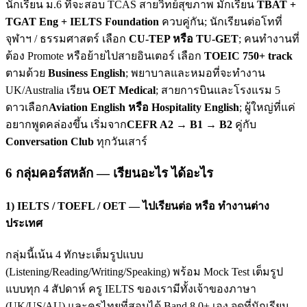
นักเรียน ม.6 ที่จะสอบ TCAS สายวิทย์สุขภาพ มักเรียน
TBAT +
TGAT Eng + IELTS Foundation
ควบคู่กัน; นักเรียนต่อโทที่
จุฬาฯ / ธรรมศาสตร์ เลือก
CU-TEP หรือ TU-GET
; คนทำงานที่
ต้อง Promote หรือย้ายไปสายอินเตอร์ เลือก
TOEIC 750+ track
ตามด้วย
Business English
; พยาบาลและหมอที่จะทำงาน
UK/Australia เรียน
OET Medical
; สายการบินและโรงแรม 5
ดาวเลือก
Aviation English หรือ Hospitality English
; ผู้ใหญ่ที่แค่
อยากพูดคล่องขึ้น เริ่มจาก
CEFR A2 → B1 → B2
คู่กับ
Conversation Club
ทุกวันเสาร์
6 กลุ่มคอร์สหลัก — เรียนอะไร ได้อะไร
1) IELTS / TOEFL / OET — ไปเรียนต่อ หรือ ทำงานต่าง
ประเทศ
กลุ่มนี้เน้น 4 ทักษะเต็มรูปแบบ
(Listening/Reading/Writing/Speaking) พร้อม Mock Test เต็มรูป
แบบทุก 4 สัปดาห์ ครู IELTS ของเรามีทั้งเจ้าของภาษา
(UK/US/AU) และครูไทยที่สอบได้ Band 8.0+ เอง จุดที่นักเรียน