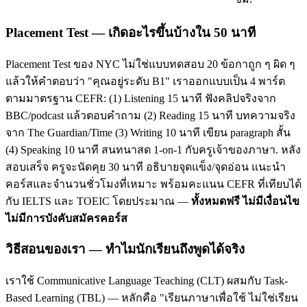
Placement Test — เกิดอะไรขึ้นบ้างใน 50 นาที
Placement Test ของ NYC ไม่ใช่แบบทดสอบ 20 ข้อกาถูก ๆ ผิด ๆ
แล้วให้คำตอบว่า "คุณอยู่ระดับ B1" เราออกแบบเป็น 4 พาร์ต
ตามมาตรฐาน CEFR: (1) Listening 15 นาที ฟังคลิปจริงจาก
BBC/podcast แล้วตอบคำถาม (2) Reading 15 นาที บทความจริง
จาก The Guardian/Time (3) Writing 10 นาที เขียน paragraph สั้น
(4) Speaking 10 นาที สนทนาสด 1-on-1 กับครูเจ้าของภาษา. หลัง
สอบเสร็จ ครูจะนัดคุย 30 นาที อธิบายจุดแข็ง/จุดอ่อน แนะนำ
คอร์สและจำนวนชั่วโมงที่เหมาะ พร้อมคะแนน CEFR ที่เทียบได้
กับ IELTS และ TOEIC โดยประมาณ —
ทั้งหมดฟรี ไม่มีเงื่อนไข
ไม่มีการบังคับสมัครคอร์ส
วิธีสอนของเรา — ทำไมนักเรียนถึงพูดได้จริง
เราใช้ Communicative Language Teaching (CLT) ผสมกับ Task-
Based Learning (TBL) — หลักคือ "เรียนภาษาเพื่อใช้ ไม่ใช่เรียน