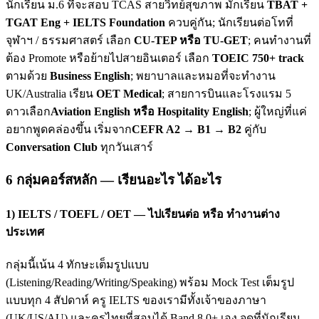
นักเรียน ม.6 ที่จะสอบ TCAS สายวิทย์สุขภาพ มักเรียน
TBAT +
TGAT Eng + IELTS Foundation
ควบคู่กัน; นักเรียนต่อโทที่
จุฬาฯ / ธรรมศาสตร์ เลือก
CU-TEP หรือ TU-GET
; คนทำงานที่
ต้อง Promote หรือย้ายไปสายอินเตอร์ เลือก
TOEIC 750+ track
ตามด้วย
Business English
; พยาบาลและหมอที่จะทำงาน
UK/Australia เรียน
OET Medical
; สายการบินและโรงแรม 5
ดาวเลือก
Aviation English หรือ Hospitality English
; ผู้ใหญ่ที่แค่
อยากพูดคล่องขึ้น เริ่มจาก
CEFR A2 → B1 → B2
คู่กับ
Conversation Club
ทุกวันเสาร์
6 กลุ่มคอร์สหลัก — เรียนอะไร ได้อะไร
1) IELTS / TOEFL / OET — ไปเรียนต่อ หรือ ทำงานต่าง
ประเทศ
กลุ่มนี้เน้น 4 ทักษะเต็มรูปแบบ
(Listening/Reading/Writing/Speaking) พร้อม Mock Test เต็มรูป
แบบทุก 4 สัปดาห์ ครู IELTS ของเรามีทั้งเจ้าของภาษา
(UK/US/AU) และครูไทยที่สอบได้ Band 8.0+ เอง จุดที่นักเรียน