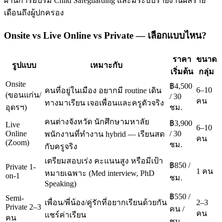
ผ่านการอบรม Child Safeguarding และมีระบบรายงานผลราย
เดือนถึงผู้ปกครอง
Onsite vs Live Online vs Private — เลือกแบบไหน?
ราคา
ขนาด
รูปแบบ
เหมาะกับ
เริ่มต้น
กลุ่ม
Onsite
฿4,500
6–10
คนที่อยู่ในเมือง อยากมี routine เดิน
(ขอนแก่น/
/ 30
คน
ทางมาเรียน เจอเพื่อนและครูตัวจริง
อุดรฯ)
ชม.
คนต่างจังหวัด นักศึกษามหาลัย
฿3,900
Live
6–10
Online
/ 30
พนักงานที่ทำงาน hybrid — เรียนสด
คน
(Zoom)
ชม.
กับครูจริง
เตรียมสอบเร่ง คะแนนสูง หรือมีเป้า
฿850 /
Private 1-
1 คน
หมายเฉพาะ (Med interview, PhD
on-1
ชม.
Speaking)
฿550 /
Semi-
เพื่อน/พี่น้อง/คู่รักที่อยากเรียนด้วยกัน
2–3
Private 2–3
คน /
คน
แชร์ค่าเรียน
คน
ชม.