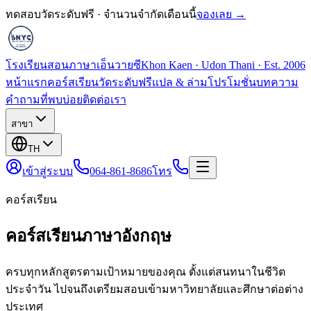
ทดสอบวัดระดับฟรี · จำนวนจำกัดเดือนนี้
จองเลย →
โรงเรียนสอนภาษาเอ็นวายซี
Khon Kaen · Udon Thani · Est. 2006
หน้าแรก
คอร์สเรียน
วัดระดับฟรี
แปล & ล่าม
โปรโมชั่น
บทความ
คำถามที่พบบ่อย
ติดต่อเรา
สาขา
TH
เข้าสู่ระบบ
064-861-8686
โทร
คอร์สเรียน
คอร์สเรียนภาษาอังกฤษ
ครบทุกหลักสูตรตามเป้าหมายของคุณ ตั้งแต่สนทนาในชีวิต
ประจำวัน ไปจนถึงเตรียมสอบเข้ามหาวิทยาลัยและศึกษาต่อต่าง
ประเทศ