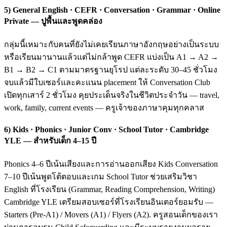
5) General English · CEFR · Conversation · Grammar · Online
Private — ปูพื้นและพูดคล่อง
กลุ่มนี้เหมาะกับคนที่ยังไม่เคยเรียนภาษาอังกฤษอย่างเป็นระบบ
หรือเรียนมานานแล้วแต่ไม่กล้าพูด CEFR แบ่งเป็น A1 → A2 →
B1 → B2 → C1 ตามมาตรฐานยุโรป แต่ละระดับ 30–45 ชั่วโมง
จบแล้วมีใบเซอร์และคะแนน placement ให้ Conversation Club
เปิดทุกเสาร์ 2 ชั่วโมง คุยประเด็นจริงในชีวิตประจำวัน — travel,
work, family, current events — ครูเจ้าของภาษาคุมทุกคลาส
6) Kids · Phonics · Junior Conv · School Tutor · Cambridge
YLE — สำหรับเด็ก 4–15 ปี
Phonics 4–6 ปีเน้นเสียงและการอ่านออกเสียง Kids Conversation
7–10 ปีเน้นพูดโต้ตอบและเกม School Tutor ช่วยเสริมวิชา
English ที่โรงเรียน (Grammar, Reading Comprehension, Writing)
Cambridge YLE เตรียมสอบเซอร์ที่โรงเรียนอินเตอร์ยอมรับ —
Starters (Pre-A1) / Movers (A1) / Flyers (A2). ครูสอนเด็กของเรา