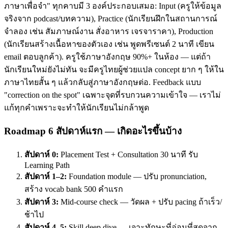
ภาษาเพื่อจำ" ทุกคาบมี 3 องค์ประกอบเสมอ: Input (ครูให้ข้อมูล
จริงจาก podcast/บทความ), Practice (นักเรียนฝึกในสถานการณ์
จำลอง เช่น สัมภาษณ์งาน สั่งอาหาร เจรจาราคา), Production
(นักเรียนสร้างเนื้อหาของตัวเอง เช่น พูดพรีเซนต์ 2 นาที เขียน
email ตอบลูกค้า). ครูใช้ภาษาอังกฤษ 90%+ ในห้อง — แต่ถ้า
นักเรียนใหม่ยังไม่ทัน จะมีครูไทยผู้ช่วยแปล concept ยาก ๆ ให้ใน
ภาษาไทยสั้น ๆ แล้วกลับสู่ภาษาอังกฤษต่อ. Feedback แบบ
"correction on the spot" เฉพาะจุดที่รบกวนความเข้าใจ — เราไม่
แก้ทุกคำเพราะจะทำให้นักเรียนไม่กล้าพูด
Roadmap 6 สัปดาห์แรก — เกิดอะไรขึ้นบ้าง
สัปดาห์ 0:
Placement Test + Consultation 30 นาที รับ
Learning Path
สัปดาห์ 1–2:
Foundation module — ปรับ pronunciation,
สร้าง vocab bank 500 คำแรก
สัปดาห์ 3:
Mid-course check — วัดผล + ปรับ pacing ถ้าเร็ว/
ช้าไป
สัปดาห์ 4–5:
Skill deep dive — เจาะทักษะที่อ่อนที่สุดจาก