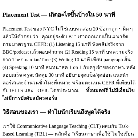
Placement Test — เกิดอะไรขึ้นบ้างใน 50 นาที
Placement Test ของ NYC ไม่ใช่แบบทดสอบ 20 ข้อกาถูก ๆ ผิด ๆ
แล้วให้คำตอบว่า "คุณอยู่ระดับ B1" เราออกแบบเป็น 4 พาร์ต
ตามมาตรฐาน CEFR: (1) Listening 15 นาที ฟังคลิปจริงจาก
BBC/podcast แล้วตอบคำถาม (2) Reading 15 นาที บทความจริง
จาก The Guardian/Time (3) Writing 10 นาที เขียน paragraph สั้น
(4) Speaking 10 นาที สนทนาสด 1-on-1 กับครูเจ้าของภาษา. หลัง
สอบเสร็จ ครูจะนัดคุย 30 นาที อธิบายจุดแข็ง/จุดอ่อน แนะนำ
คอร์สและจำนวนชั่วโมงที่เหมาะ พร้อมคะแนน CEFR ที่เทียบได้
กับ IELTS และ TOEIC โดยประมาณ —
ทั้งหมดฟรี ไม่มีเงื่อนไข
ไม่มีการบังคับสมัครคอร์ส
วิธีสอนของเรา — ทำไมนักเรียนถึงพูดได้จริง
เราใช้ Communicative Language Teaching (CLT) ผสมกับ Task-
Based Learning (TBL) — หลักคือ "เรียนภาษาเพื่อใช้ ไม่ใช่เรียน