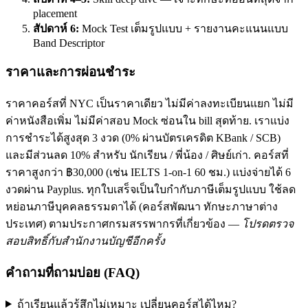
placement
สัปดาห์ 6:
Mock Test เต็มรูปแบบ + รายงานคะแนนแบบ
Band Descriptor
ราคาและการผ่อนชำระ
ราคาคอร์สที่ NYC เป็นราคาเดียว ไม่มีค่าลงทะเบียนแยก ไม่มี
ค่าหนังสือเพิ่ม ไม่มีค่าสอบ Mock ซ่อนใน bill สุดท้าย. เราแบ่ง
การชำระได้สูงสุด 3 งวด (0% ผ่านบัตรเครดิต KBank / SCB)
และมีส่วนลด 10% สำหรับ นักเรียน / พี่น้อง / ศิษย์เก่า. คอร์สที่
ราคาสูงกว่า ฿30,000 (เช่น IELTS 1-on-1 60 ชม.) แบ่งจ่ายได้ 6
งวดผ่าน Payplus. ทุกใบเสร็จเป็นใบกำกับภาษีเต็มรูปแบบ ใช้ลด
หย่อนภาษีบุคคลธรรมดาได้ (คอร์สพัฒนา ทักษะภาษาต่าง
ประเทศ) ตามประกาศกรมสรรพากรที่เกี่ยวข้อง —
โปรดตรวจ
สอบสิทธิ์กับสำนักงานบัญชีอีกครั้ง
คำถามที่ถามบ่อย (FAQ)
ถ้าเรียนแล้วรู้สึกไม่เหมาะ เปลี่ยนคอร์สได้ไหม?