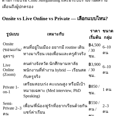
ผ่านการอบรม Child Safeguarding และมีระบบรายงานผลราย
เดือนถึงผู้ปกครอง
Onsite vs Live Online vs Private — เลือกแบบไหน?
ราคา
ขนาด
รูปแบบ
เหมาะกับ
เริ่มต้น
กลุ่ม
Onsite
฿4,500
6–10
คนที่อยู่ในเมือง อยากมี routine เดิน
(ขอนแก่น/
/ 30
คน
ทางมาเรียน เจอเพื่อนและครูตัวจริง
อุดรฯ)
ชม.
คนต่างจังหวัด นักศึกษามหาลัย
฿3,900
Live
6–10
Online
/ 30
พนักงานที่ทำงาน hybrid — เรียนสด
คน
(Zoom)
ชม.
กับครูจริง
เตรียมสอบเร่ง คะแนนสูง หรือมีเป้า
฿850 /
Private 1-
1 คน
หมายเฉพาะ (Med interview, PhD
on-1
ชม.
Speaking)
฿550 /
Semi-
เพื่อน/พี่น้อง/คู่รักที่อยากเรียนด้วยกัน
2–3
Private 2–3
คน /
คน
แชร์ค่าเรียน
คน
ชม.