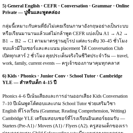
5) General English · CEFR · Conversation · Grammar · Online
Private — ปูพื้นและพูดคล่อง
กลุ่มนี้เหมาะกับคนที่ยังไม่เคยเรียนภาษาอังกฤษอย่างเป็นระบบ
หรือเรียนมานานแล้วแต่ไม่กล้าพูด CEFR แบ่งเป็น A1 → A2 →
B1 → B2 → C1 ตามมาตรฐานยุโรป แต่ละระดับ 30–45 ชั่วโมง
จบแล้วมีใบเซอร์และคะแนน placement ให้ Conversation Club
เปิดทุกเสาร์ 2 ชั่วโมง คุยประเด็นจริงในชีวิตประจำวัน — travel,
work, family, current events — ครูเจ้าของภาษาคุมทุกคลาส
6) Kids · Phonics · Junior Conv · School Tutor · Cambridge
YLE — สำหรับเด็ก 4–15 ปี
Phonics 4–6 ปีเน้นเสียงและการอ่านออกเสียง Kids Conversation
7–10 ปีเน้นพูดโต้ตอบและเกม School Tutor ช่วยเสริมวิชา
English ที่โรงเรียน (Grammar, Reading Comprehension, Writing)
Cambridge YLE เตรียมสอบเซอร์ที่โรงเรียนอินเตอร์ยอมรับ —
Starters (Pre-A1) / Movers (A1) / Flyers (A2). ครูสอนเด็กของเรา