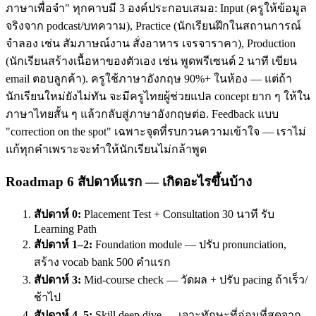
ภาษาเพื่อจำ" ทุกคาบมี 3 องค์ประกอบเสมอ: Input (ครูให้ข้อมูล
จริงจาก podcast/บทความ), Practice (นักเรียนฝึกในสถานการณ์
จำลอง เช่น สัมภาษณ์งาน สั่งอาหาร เจรจาราคา), Production
(นักเรียนสร้างเนื้อหาของตัวเอง เช่น พูดพรีเซนต์ 2 นาที เขียน
email ตอบลูกค้า). ครูใช้ภาษาอังกฤษ 90%+ ในห้อง — แต่ถ้า
นักเรียนใหม่ยังไม่ทัน จะมีครูไทยผู้ช่วยแปล concept ยาก ๆ ให้ใน
ภาษาไทยสั้น ๆ แล้วกลับสู่ภาษาอังกฤษต่อ. Feedback แบบ
"correction on the spot" เฉพาะจุดที่รบกวนความเข้าใจ — เราไม่
แก้ทุกคำเพราะจะทำให้นักเรียนไม่กล้าพูด
Roadmap 6 สัปดาห์แรก — เกิดอะไรขึ้นบ้าง
สัปดาห์ 0:
Placement Test + Consultation 30 นาที รับ
Learning Path
สัปดาห์ 1–2:
Foundation module — ปรับ pronunciation,
สร้าง vocab bank 500 คำแรก
สัปดาห์ 3:
Mid-course check — วัดผล + ปรับ pacing ถ้าเร็ว/
ช้าไป
สัปดาห์ 4–5:
Skill deep dive — เจาะทักษะที่อ่อนที่สุดจาก