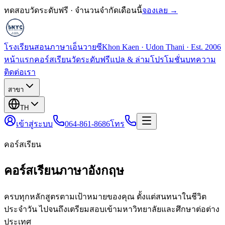
ทดสอบวัดระดับฟรี · จำนวนจำกัดเดือนนี้
จองเลย →
โรงเรียนสอนภาษาเอ็นวายซี
Khon Kaen · Udon Thani · Est. 2006
หน้าแรก
คอร์สเรียน
วัดระดับฟรี
แปล & ล่าม
โปรโมชั่น
บทความ
ติดต่อเรา
สาขา
TH
เข้าสู่ระบบ
064-861-8686
โทร
คอร์สเรียน
คอร์สเรียนภาษาอังกฤษ
ครบทุกหลักสูตรตามเป้าหมายของคุณ ตั้งแต่สนทนาในชีวิต
ประจำวัน ไปจนถึงเตรียมสอบเข้ามหาวิทยาลัยและศึกษาต่อต่าง
ประเทศ