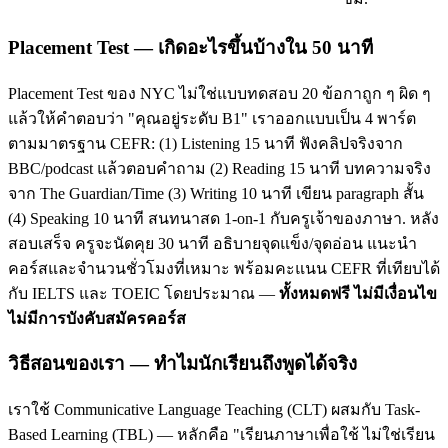
Placement Test — เกิดอะไรขึ้นบ้างใน 50 นาที
Placement Test ของ NYC ไม่ใช่แบบทดสอบ 20 ข้อกาถูก ๆ ผิด ๆ
แล้วให้คำตอบว่า "คุณอยู่ระดับ B1" เราออกแบบเป็น 4 พาร์ต
ตามมาตรฐาน CEFR: (1) Listening 15 นาที ฟังคลิปจริงจาก
BBC/podcast แล้วตอบคำถาม (2) Reading 15 นาที บทความจริง
จาก The Guardian/Time (3) Writing 10 นาที เขียน paragraph สั้น
(4) Speaking 10 นาที สนทนาสด 1-on-1 กับครูเจ้าของภาษา. หลัง
สอบเสร็จ ครูจะนัดคุย 30 นาที อธิบายจุดแข็ง/จุดอ่อน แนะนำ
คอร์สและจำนวนชั่วโมงที่เหมาะ พร้อมคะแนน CEFR ที่เทียบได้
กับ IELTS และ TOEIC โดยประมาณ —
ทั้งหมดฟรี ไม่มีเงื่อนไข
ไม่มีการบังคับสมัครคอร์ส
วิธีสอนของเรา — ทำไมนักเรียนถึงพูดได้จริง
เราใช้ Communicative Language Teaching (CLT) ผสมกับ Task-
Based Learning (TBL) — หลักคือ "เรียนภาษาเพื่อใช้ ไม่ใช่เรียน