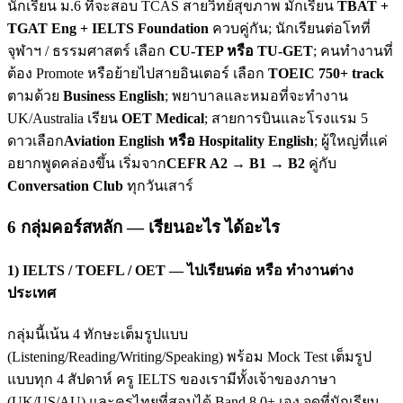
นักเรียน ม.6 ที่จะสอบ TCAS สายวิทย์สุขภาพ มักเรียน
TBAT +
TGAT Eng + IELTS Foundation
ควบคู่กัน; นักเรียนต่อโทที่
จุฬาฯ / ธรรมศาสตร์ เลือก
CU-TEP หรือ TU-GET
; คนทำงานที่
ต้อง Promote หรือย้ายไปสายอินเตอร์ เลือก
TOEIC 750+ track
ตามด้วย
Business English
; พยาบาลและหมอที่จะทำงาน
UK/Australia เรียน
OET Medical
; สายการบินและโรงแรม 5
ดาวเลือก
Aviation English หรือ Hospitality English
; ผู้ใหญ่ที่แค่
อยากพูดคล่องขึ้น เริ่มจาก
CEFR A2 → B1 → B2
คู่กับ
Conversation Club
ทุกวันเสาร์
6 กลุ่มคอร์สหลัก — เรียนอะไร ได้อะไร
1) IELTS / TOEFL / OET — ไปเรียนต่อ หรือ ทำงานต่าง
ประเทศ
กลุ่มนี้เน้น 4 ทักษะเต็มรูปแบบ
(Listening/Reading/Writing/Speaking) พร้อม Mock Test เต็มรูป
แบบทุก 4 สัปดาห์ ครู IELTS ของเรามีทั้งเจ้าของภาษา
(UK/US/AU) และครูไทยที่สอบได้ Band 8.0+ เอง จุดที่นักเรียน