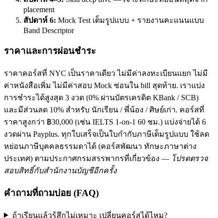
placement
สัปดาห์ 6:
Mock Test เต็มรูปแบบ + รายงานคะแนนแบบ
Band Descriptor
ราคาและการผ่อนชำระ
ราคาคอร์สที่ NYC เป็นราคาเดียว ไม่มีค่าลงทะเบียนแยก ไม่มี
ค่าหนังสือเพิ่ม ไม่มีค่าสอบ Mock ซ่อนใน bill สุดท้าย. เราแบ่ง
การชำระได้สูงสุด 3 งวด (0% ผ่านบัตรเครดิต KBank / SCB)
และมีส่วนลด 10% สำหรับ นักเรียน / พี่น้อง / ศิษย์เก่า. คอร์สที่
ราคาสูงกว่า ฿30,000 (เช่น IELTS 1-on-1 60 ชม.) แบ่งจ่ายได้ 6
งวดผ่าน Payplus. ทุกใบเสร็จเป็นใบกำกับภาษีเต็มรูปแบบ ใช้ลด
หย่อนภาษีบุคคลธรรมดาได้ (คอร์สพัฒนา ทักษะภาษาต่าง
ประเทศ) ตามประกาศกรมสรรพากรที่เกี่ยวข้อง —
โปรดตรวจ
สอบสิทธิ์กับสำนักงานบัญชีอีกครั้ง
คำถามที่ถามบ่อย (FAQ)
ถ้าเรียนแล้วรู้สึกไม่เหมาะ เปลี่ยนคอร์สได้ไหม?