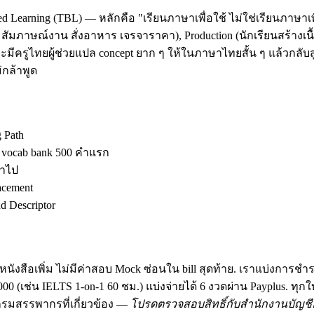
d Learning (TBL) — หลักคือ "เรียนภาษาเพื่อใช้ ไม่ใช่เรียนภาษาเพ
ัมภาษณ์งาน สั่งอาหาร เจรจาราคา), Production (นักเรียนสร้างเนื้อ
มีครูไทยผู้ช่วยแปล concept ยาก ๆ ให้ในภาษาไทยสั้น ๆ แล้วกลับสู
กล้าพูด
g Path
ง vocab bank 500 คำแรก
้าไป
acement
 Descriptor
นังสือเพิ่ม ไม่มีค่าสอบ Mock ซ่อนใน bill สุดท้าย. เราแบ่งการชำ
฿30,000 (เช่น IELTS 1-on-1 60 ชม.) แบ่งจ่ายได้ 6 งวดผ่าน Payplus.
มสรรพากรที่เกี่ยวข้อง —
โปรดตรวจสอบสิทธิ์กับสำนักงานบัญชีอ