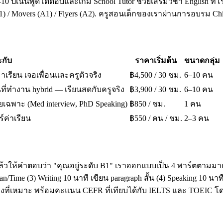
10 ปีเน้นพูดโต้ตอบและเกม School Tutor ช่วยเสริมวิชา English ที่โ
A1) / Movers (A1) / Flyers (A2). ครูสอนเด็กของเราผ่านการอบรม 
กับ
ราคาเริ่มต้น
ขนาดกลุ่ม
มาเรียน เจอเพื่อนและครูตัวจริง
฿4,500 / 30 ชม.
6–10 คน
ี่ทำงาน hybrid — เรียนสดกับครูจริง
฿3,900 / 30 ชม.
6–10 คน
เฉพาะ (Med interview, PhD Speaking)
฿850 / ชม.
1 คน
ร์ค่าเรียน
฿550 / คน / ชม.
2–3 คน
ล้วให้คำตอบว่า "คุณอยู่ระดับ B1" เราออกแบบเป็น 4 พาร์ตตามมาต
ime (3) Writing 10 นาที เขียน paragraph สั้น (4) Speaking 10 น
โมงที่เหมาะ พร้อมคะแนน CEFR ที่เทียบได้กับ IELTS และ TOEI