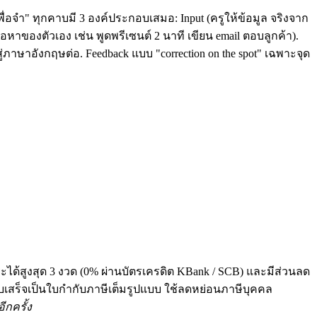
ื่อจำ" ทุกคาบมี 3 องค์ประกอบเสมอ: Input (ครูให้ข้อมูล จริงจาก
หาของตัวเอง เช่น พูดพรีเซนต์ 2 นาที เขียน email ตอบลูกค้า).
่ภาษาอังกฤษต่อ. Feedback แบบ "correction on the spot" เฉพาะจุด
ระได้สูงสุด 3 งวด (0% ผ่านบัตรเครดิต KBank / SCB) และมีส่วนลด
 ทุกใบเสร็จเป็นใบกำกับภาษีเต็มรูปแบบ ใช้ลดหย่อนภาษีบุคคล
ีกครั้ง