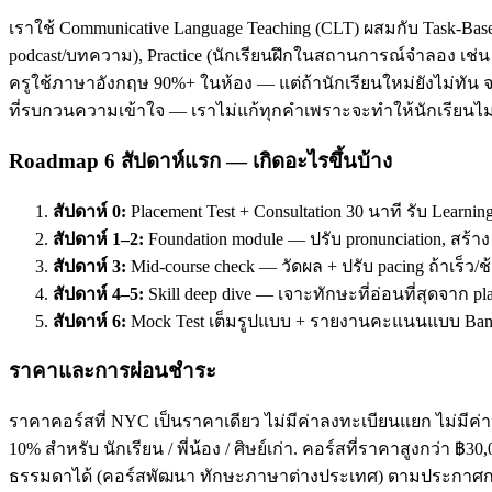
เราใช้ Communicative Language Teaching (CLT) ผสมกับ Task-Base
podcast/บทความ), Practice (นักเรียนฝึกในสถานการณ์จำลอง เช่น ส
ครูใช้ภาษาอังกฤษ 90%+ ในห้อง — แต่ถ้านักเรียนใหม่ยังไม่ทัน จะ
ที่รบกวนความเข้าใจ — เราไม่แก้ทุกคำเพราะจะทำให้นักเรียนไม่
Roadmap 6 สัปดาห์แรก — เกิดอะไรขึ้นบ้าง
สัปดาห์ 0:
Placement Test + Consultation 30 นาที รับ Learnin
สัปดาห์ 1–2:
Foundation module — ปรับ pronunciation, สร้า
สัปดาห์ 3:
Mid-course check — วัดผล + ปรับ pacing ถ้าเร็ว/ช
สัปดาห์ 4–5:
Skill deep dive — เจาะทักษะที่อ่อนที่สุดจาก pl
สัปดาห์ 6:
Mock Test เต็มรูปแบบ + รายงานคะแนนแบบ Band
ราคาและการผ่อนชำระ
ราคาคอร์สที่ NYC เป็นราคาเดียว ไม่มีค่าลงทะเบียนแยก ไม่มีค่าห
10% สำหรับ นักเรียน / พี่น้อง / ศิษย์เก่า. คอร์สที่ราคาสูงกว่า 
ธรรมดาได้ (คอร์สพัฒนา ทักษะภาษาต่างประเทศ) ตามประกาศกร