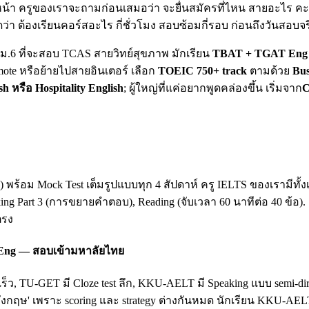
น้า ครูของเราจะถามก่อนเสมอว่า จะยื่นสมัครที่ไหน สายอะไร คะแน
ดว่า ต้องเรียนคอร์สอะไร กี่ชั่วโมง สอบซ้อมกี่รอบ ก่อนถึงวันสอบจร
ยน ม.6 ที่จะสอบ TCAS สายวิทย์สุขภาพ มักเรียน
TBAT + TGAT Eng 
mote หรือย้ายไปสายอินเตอร์ เลือก
TOEIC 750+ track
ตามด้วย
Bus
sh หรือ Hospitality English
; ผู้ใหญ่ที่แค่อยากพูดคล่องขึ้น เริ่มจาก
C
king) พร้อม Mock Test เต็มรูปแบบทุก 4 สัปดาห์ ครู IELTS ของเรามี
king Part 3 (การขยายคำตอบ), Reading (จับเวลา 60 นาทีต่อ 40 ข้อ)
ตรง
 Eng — สอบเข้ามหาลัยไทย
เร็ว, TU-GET มี Cloze test ลึก, KKU-AELT มี Speaking แบบ semi-
ฤษ' เพราะ scoring และ strategy ต่างกันหมด นักเรียน KKU-AEL