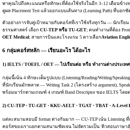
พาคุณไปถึงคะแนนหรือทักษะที่ต้องใช้จริงในอีก 3–12 เดือนข้างห
ดูผล Placement Test แล้วออกแบบเส้นทาง (Learning Path) ที่บอกชั
ตัวอย่างการจับคู่เป้าหมายกับคอร์สที่เราใช้จริงทุกวัน — นักเรี
ธรรมศาสตร์ เลือก
CU-TEP หรือ TU-GET
; คนทำงานที่ต้อง Pro
OET Medical
; สายการบินและโรงแรม 5 ดาวเลือก
Aviation Engli
6 กลุ่มคอร์สหลัก — เรียนอะไร ได้อะไร
1) IELTS / TOEFL / OET — ไปเรียนต่อ หรือ ทำงานต่างประเทศ
กลุ่มนี้เน้น 4 ทักษะเต็มรูปแบบ (Listening/Reading/Writing/Spea
ที่นักเรียนมักพลาด — Writing Task 2 (โครงสร้าง argument), Spea
พร้อมมาร์กตามเกณฑ์ 4 เกณฑ์ Band Descriptor ของ IELTS โดย
2) CU-TEP · TU-GET · KKU-AELT · TGAT · TBAT · A-Level
แต่ละสนามสอบมี format ต่างกันมาก — CU-TEP เน้น Listening ที่
คอร์สของเราแยกตามสนามชัดเจน ไม่ยัดรวมเป็น 'ติวสอบภาษาอังก