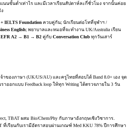
นขั้นต่ำเท่าไร และมีเวลาเรียนสัปดาห์ละกี่ชั่วโมง จากนั้นค่อย
ิง
+ IELTS Foundation
ควบคู่กัน; นักเรียนต่อโทที่จุฬาฯ /
iness English
; พยาบาลและหมอที่จะทำงาน UK/Australia เรียน
EFR A2 → B1 → B2
คู่กับ
Conversation Club
ทุกวันเสาร์
ทั้งเจ้าของภาษา (UK/US/AU) และครูไทยที่สอบได้ Band 8.0+ เอง จุด
. เราออกแบบ Feedback loop ให้ทุก Writing ได้ตรวจภายใน 3 วัน
direct, TBAT ผสม Bio/Chem/Phy กับภาษาอังกฤษเชิงวิชาการ.
T ที่เรียนกับเรามีอัตราสอบผ่านเกณฑ์ Med KKU 78% ปีการศึกษา