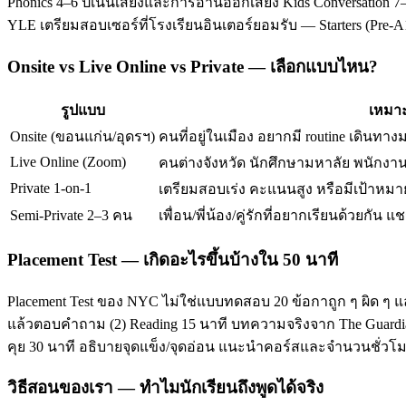
Phonics 4–6 ปีเน้นเสียงและการอ่านออกเสียง Kids Conversation 7–
YLE เตรียมสอบเซอร์ที่โรงเรียนอินเตอร์ยอมรับ — Starters (Pre-
Onsite vs Live Online vs Private — เลือกแบบไหน?
รูปแบบ
เหมาะ
Onsite (ขอนแก่น/อุดรฯ)
คนที่อยู่ในเมือง อยากมี routine เดินทาง
Live Online (Zoom)
คนต่างจังหวัด นักศึกษามหาลัย พนักงานท
Private 1-on-1
เตรียมสอบเร่ง คะแนนสูง หรือมีเป้าหมาย
Semi-Private 2–3 คน
เพื่อน/พี่น้อง/คู่รักที่อยากเรียนด้วยกัน แช
Placement Test — เกิดอะไรขึ้นบ้างใน 50 นาที
Placement Test ของ NYC ไม่ใช่แบบทดสอบ 20 ข้อกาถูก ๆ ผิด ๆ แ
แล้วตอบคำถาม (2) Reading 15 นาที บทความจริงจาก The Guardian/T
คุย 30 นาที อธิบายจุดแข็ง/จุดอ่อน แนะนำคอร์สและจำนวนชั่ว
วิธีสอนของเรา — ทำไมนักเรียนถึงพูดได้จริง