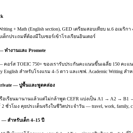
ck
ting + Math (English section), GED เตรียมสอบเทียบ ม.6 อเมริกา 
ับเด็กประถมที่ต้องมีใบเซอร์เข้าโรงเรียนอินเตอร์
ing — ทำงานและ Promote
อร์ส TOEIC 750+ ของเรารับประกันคะแนนขึ้นเฉลี่ย 150 คะแนนหลัง 3
ity English สำหรับโรงแรม 4–5 ดาว และเชฟ. Academic Writing สำหรั
rivate — ปูพื้นและพูดคล่อง
บ หรือเรียนมานานแล้วแต่ไม่กล้าพูด CEFR แบ่งเป็น A1 → A2 → B1
 2 ชั่วโมง คุยประเด็นจริงในชีวิตประจำวัน — travel, work, family
 — สำหรับเด็ก 4–15 ปี