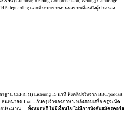
รงเรียน (Grammar, Reading Comprehension, Writing) Cambridge
Child Safeguarding และมีระบบรายงานผลรายเดือนถึงผู้ปกครอง
รฐาน CEFR: (1) Listening 15 นาที ฟังคลิปจริงจาก BBC/podcast
าที สนทนาสด 1-on-1 กับครูเจ้าของภาษา. หลังสอบเสร็จ ครูจะนัด
C โดยประมาณ —
ทั้งหมดฟรี ไม่มีเงื่อนไข ไม่มีการบังคับสมัครคอร์ส