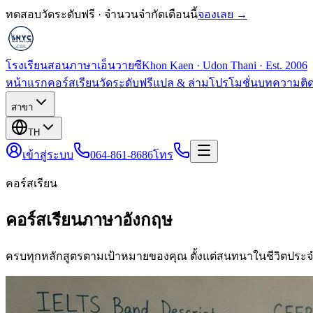
ทดสอบวัดระดับฟรี · จำนวนจำกัดเดือนนี้
จองเลย →
โรงเรียนสอนภาษาเอ็นวายซี
Khon Kaen · Udon Thani · Est. 2006
หน้าแรก
คอร์สเรียน
วัดระดับฟรี
แปล & ล่าม
โปรโมชั่น
บทความ
ติ
สาขา
TH
เข้าสู่ระบบ
064-861-8686
โทร
คอร์สเรียน
คอร์สเรียนภาษาอังกฤษ
ครบทุกหลักสูตรตามเป้าหมายของคุณ ตั้งแต่สนทนาในชีวิตประจ