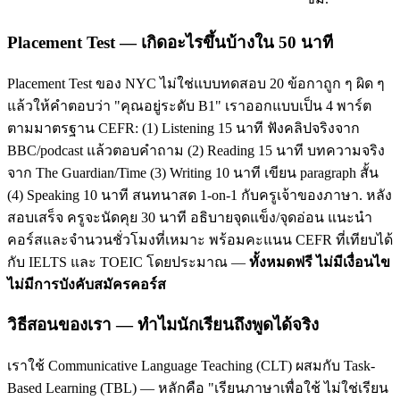
Placement Test — เกิดอะไรขึ้นบ้างใน 50 นาที
Placement Test ของ NYC ไม่ใช่แบบทดสอบ 20 ข้อกาถูก ๆ ผิด ๆ
แล้วให้คำตอบว่า "คุณอยู่ระดับ B1" เราออกแบบเป็น 4 พาร์ต
ตามมาตรฐาน CEFR: (1) Listening 15 นาที ฟังคลิปจริงจาก
BBC/podcast แล้วตอบคำถาม (2) Reading 15 นาที บทความจริง
จาก The Guardian/Time (3) Writing 10 นาที เขียน paragraph สั้น
(4) Speaking 10 นาที สนทนาสด 1-on-1 กับครูเจ้าของภาษา. หลัง
สอบเสร็จ ครูจะนัดคุย 30 นาที อธิบายจุดแข็ง/จุดอ่อน แนะนำ
คอร์สและจำนวนชั่วโมงที่เหมาะ พร้อมคะแนน CEFR ที่เทียบได้
กับ IELTS และ TOEIC โดยประมาณ —
ทั้งหมดฟรี ไม่มีเงื่อนไข
ไม่มีการบังคับสมัครคอร์ส
วิธีสอนของเรา — ทำไมนักเรียนถึงพูดได้จริง
เราใช้ Communicative Language Teaching (CLT) ผสมกับ Task-
Based Learning (TBL) — หลักคือ "เรียนภาษาเพื่อใช้ ไม่ใช่เรียน