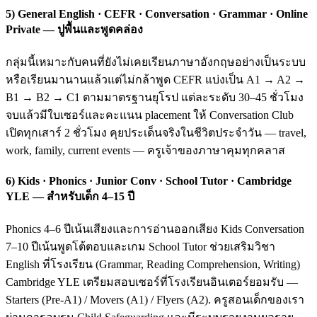
5) General English · CEFR · Conversation · Grammar · Online
Private — ปูพื้นและพูดคล่อง
กลุ่มนี้เหมาะกับคนที่ยังไม่เคยเรียนภาษาอังกฤษอย่างเป็นระบบ
หรือเรียนมานานแล้วแต่ไม่กล้าพูด CEFR แบ่งเป็น A1 → A2 →
B1 → B2 → C1 ตามมาตรฐานยุโรป แต่ละระดับ 30–45 ชั่วโมง
จบแล้วมีใบเซอร์และคะแนน placement ให้ Conversation Club
เปิดทุกเสาร์ 2 ชั่วโมง คุยประเด็นจริงในชีวิตประจำวัน — travel,
work, family, current events — ครูเจ้าของภาษาคุมทุกคลาส
6) Kids · Phonics · Junior Conv · School Tutor · Cambridge
YLE — สำหรับเด็ก 4–15 ปี
Phonics 4–6 ปีเน้นเสียงและการอ่านออกเสียง Kids Conversation
7–10 ปีเน้นพูดโต้ตอบและเกม School Tutor ช่วยเสริมวิชา
English ที่โรงเรียน (Grammar, Reading Comprehension, Writing)
Cambridge YLE เตรียมสอบเซอร์ที่โรงเรียนอินเตอร์ยอมรับ —
Starters (Pre-A1) / Movers (A1) / Flyers (A2). ครูสอนเด็กของเรา