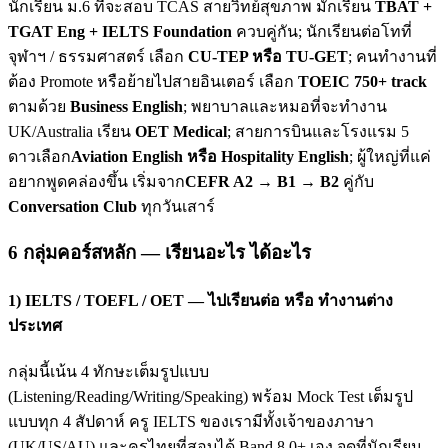
นักเรียน ม.6 ที่จะสอบ TCAS สายวิทย์สุขภาพ มักเรียน
TBAT +
TGAT Eng + IELTS Foundation
ควบคู่กัน; นักเรียนต่อโทที่
จุฬาฯ / ธรรมศาสตร์ เลือก
CU-TEP หรือ TU-GET
; คนทำงานที่
ต้อง Promote หรือย้ายไปสายอินเตอร์ เลือก
TOEIC 750+ track
ตามด้วย
Business English
; พยาบาลและหมอที่จะทำงาน
UK/Australia เรียน
OET Medical
; สายการบินและโรงแรม 5
ดาวเลือก
Aviation English หรือ Hospitality English
; ผู้ใหญ่ที่แค่
อยากพูดคล่องขึ้น เริ่มจาก
CEFR A2 → B1 → B2
คู่กับ
Conversation Club
ทุกวันเสาร์
6 กลุ่มคอร์สหลัก — เรียนอะไร ได้อะไร
1) IELTS / TOEFL / OET — ไปเรียนต่อ หรือ ทำงานต่าง
ประเทศ
กลุ่มนี้เน้น 4 ทักษะเต็มรูปแบบ
(Listening/Reading/Writing/Speaking) พร้อม Mock Test เต็มรูป
แบบทุก 4 สัปดาห์ ครู IELTS ของเรามีทั้งเจ้าของภาษา
(UK/US/AU) และครูไทยที่สอบได้ Band 8.0+ เอง จุดที่นักเรียน