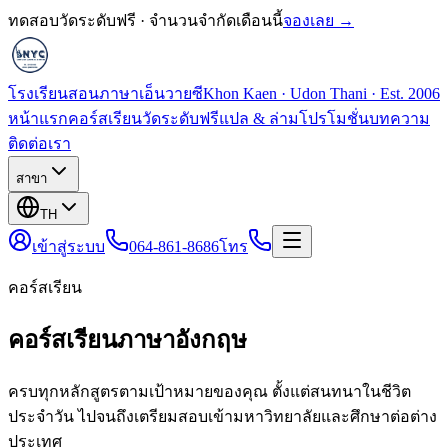
ทดสอบวัดระดับฟรี · จำนวนจำกัดเดือนนี้
จองเลย →
โรงเรียนสอนภาษาเอ็นวายซี
Khon Kaen · Udon Thani · Est. 2006
หน้าแรก
คอร์สเรียน
วัดระดับฟรี
แปล & ล่าม
โปรโมชั่น
บทความ
ติดต่อเรา
สาขา
TH
เข้าสู่ระบบ
064-861-8686
โทร
คอร์สเรียน
คอร์สเรียนภาษาอังกฤษ
ครบทุกหลักสูตรตามเป้าหมายของคุณ ตั้งแต่สนทนาในชีวิต
ประจำวัน ไปจนถึงเตรียมสอบเข้ามหาวิทยาลัยและศึกษาต่อต่าง
ประเทศ