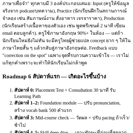
ภาษาเพื่อจำ" ทุกคาบมี 3 องค์ประกอบเสมอ: Input (ครูให้ข้อมูล
จริงจาก podcast/บทความ), Practice (นักเรียนฝึกในสถานการณ์
จำลอง เช่น สัมภาษณ์งาน สั่งอาหาร เจรจาราคา), Production
(นักเรียนสร้างเนื้อหาของตัวเอง เช่น พูดพรีเซนต์ 2 นาที เขียน
email ตอบลูกค้า). ครูใช้ภาษาอังกฤษ 90%+ ในห้อง — แต่ถ้า
นักเรียนใหม่ยังไม่ทัน จะมีครูไทยผู้ช่วยแปล concept ยาก ๆ ให้ใน
ภาษาไทยสั้น ๆ แล้วกลับสู่ภาษาอังกฤษต่อ. Feedback แบบ
"correction on the spot" เฉพาะจุดที่รบกวนความเข้าใจ — เราไม่
แก้ทุกคำเพราะจะทำให้นักเรียนไม่กล้าพูด
Roadmap 6 สัปดาห์แรก — เกิดอะไรขึ้นบ้าง
สัปดาห์ 0:
Placement Test + Consultation 30 นาที รับ
Learning Path
สัปดาห์ 1–2:
Foundation module — ปรับ pronunciation,
สร้าง vocab bank 500 คำแรก
สัปดาห์ 3:
Mid-course check — วัดผล + ปรับ pacing ถ้าเร็ว/
ช้าไป
สัปดาห์ 4–5:
Skill deep dive — เจาะทักษะที่อ่อนที่สุดจาก