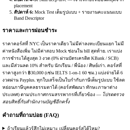
placement
สัปดาห์ 6:
Mock Test เต็มรูปแบบ + รายงานคะแนนแบบ
Band Descriptor
ราคาและการผ่อนชำระ
ราคาคอร์สที่ NYC เป็นราคาเดียว ไม่มีค่าลงทะเบียนแยก ไม่มี
ค่าหนังสือเพิ่ม ไม่มีค่าสอบ Mock ซ่อนใน bill สุดท้าย. เราแบ่ง
การชำระได้สูงสุด 3 งวด (0% ผ่านบัตรเครดิต KBank / SCB)
และมีส่วนลด 10% สำหรับ นักเรียน / พี่น้อง / ศิษย์เก่า. คอร์สที่
ราคาสูงกว่า ฿30,000 (เช่น IELTS 1-on-1 60 ชม.) แบ่งจ่ายได้ 6
งวดผ่าน Payplus. ทุกใบเสร็จเป็นใบกำกับภาษีเต็มรูปแบบ ใช้ลด
หย่อนภาษีบุคคลธรรมดาได้ (คอร์สพัฒนา ทักษะภาษาต่าง
ประเทศ) ตามประกาศกรมสรรพากรที่เกี่ยวข้อง —
โปรดตรวจ
สอบสิทธิ์กับสำนักงานบัญชีอีกครั้ง
คำถามที่ถามบ่อย (FAQ)
ถ้าเรียนแล้วรู้สึกไม่เหมาะ เปลี่ยนคอร์สได้ไหม?