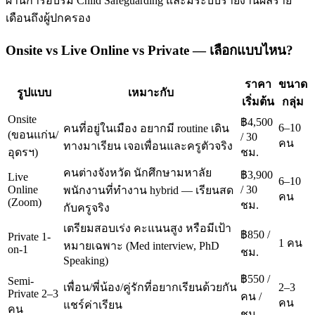
ผ่านการอบรม Child Safeguarding และมีระบบรายงานผลราย
เดือนถึงผู้ปกครอง
Onsite vs Live Online vs Private — เลือกแบบไหน?
ราคา
ขนาด
รูปแบบ
เหมาะกับ
เริ่มต้น
กลุ่ม
Onsite
฿4,500
6–10
คนที่อยู่ในเมือง อยากมี routine เดิน
(ขอนแก่น/
/ 30
คน
ทางมาเรียน เจอเพื่อนและครูตัวจริง
อุดรฯ)
ชม.
คนต่างจังหวัด นักศึกษามหาลัย
฿3,900
Live
6–10
Online
/ 30
พนักงานที่ทำงาน hybrid — เรียนสด
คน
(Zoom)
ชม.
กับครูจริง
เตรียมสอบเร่ง คะแนนสูง หรือมีเป้า
฿850 /
Private 1-
1 คน
หมายเฉพาะ (Med interview, PhD
on-1
ชม.
Speaking)
฿550 /
Semi-
เพื่อน/พี่น้อง/คู่รักที่อยากเรียนด้วยกัน
2–3
Private 2–3
คน /
คน
แชร์ค่าเรียน
คน
ชม.